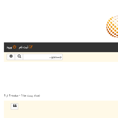
ثبت نام
ورود
جستجو
جستجو
تعداد پست ها:1 • صفحه
1
از
1