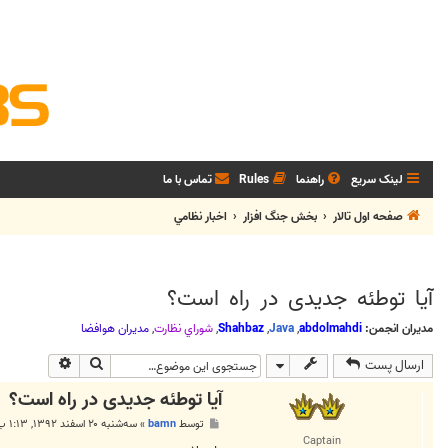
لینک سریع
راهنما
Rules
تماس با ما
صفحه اول تالار
بخش جنگ افزار
اخبار نظامي
آیا توطئه جدیدی در راه است؟
مدیران انجمن:
abdolmahdi
,
Java
,
Shahbaz
,
شوراي نظارت
,
مديران هوافضا
جستجو
جستجوی پی
ارسال پست
آیا توطئه جدیدی در راه است؟
پ
توسط
bamn
»
سه‌شنبه ۲۰ اسفند ۱۳۹۲, ۱:۱۳ ب.ظ
س
Captain