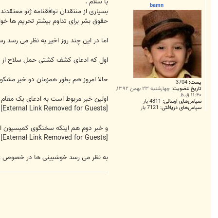
ت
با سلام .
bamn
بسیاری از منتقدان توافقنامه ژنو معتقدن
حقوق بشر برای تداوم بیشتر تحریم ها خو
اما در این چند روز اخیر به نظر می رسد ر
اول که ادعای کشف کشتی حمل سلاح از ایر
حالا امروز هم بطور همزمان دو خبر مشکو
پست:
3704
تاریخ عضویت:
چهارشنبه ۲۳ بهمن ۱۳۹۲,
۱۱:۴۰ ق.ظ
اولین خبر مربوط است به ادعای یک مقام 
سپاس‌های ارسالی:
4811 بار
سپاس‌های دریافتی:
7121 بار
[External Link Removed for Guests]
و خبر دوم هم اینکه سخنگوی کمیسیون امن
[External Link Removed for Guests]
به نظر می رسد خوشبینی ها در خصوص رسید