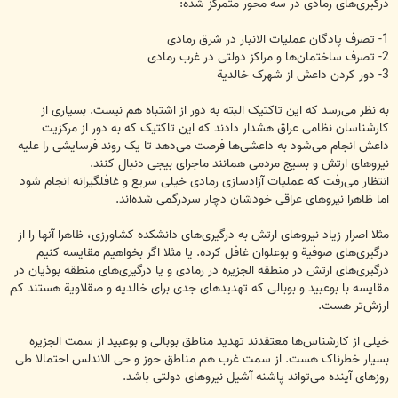
درگیری‌های رمادی در سه محور متمرکز شده:
1- تصرف پادگان عملیات الانبار در شرق رمادی
2- تصرف ساختمان‌ها و مراکز دولتی در غرب رمادی
3- دور کردن داعش از شهرک خالدیة
به نظر می‌رسد که این تاکتیک البته به دور از اشتباه هم نیست. بسیاری از
کارشناسان نظامی عراق هشدار دادند که این تاکتیک که به دور از مرکزیت
داعش انجام می‌شود به داعشی‌ها فرصت می‌دهد تا یک روند فرسایشی را علیه
نیروهای ارتش و بسیج مردمی همانند ماجرای بیجی دنبال کنند.
انتظار می‌رفت که عملیات آزادسازی رمادی خیلی سریع و غافلگیرانه انجام شود
اما ظاهرا نیروهای عراقی خودشان دچار سردرگمی شده‌اند.
مثلا اصرار زیاد نیروهای ارتش به درگیری‌های دانشکده کشاورزی، ظاهرا آنها را از
درگیری‌های صوفیة و بوعلوان غافل کرده. یا مثلا اگر بخواهیم مقایسه کنیم
درگیری‌های ارتش در منطقه الجزیره در رمادی و یا درگیری‌های منطقه بوذیان در
مقایسه با بوعبید و بوبالی که تهدیدهای جدی برای خالدیه و صقلاویة‌ هستند کم
ارزش‌تر هست.
خیلی از کارشناس‌ها معتقدند تهدید مناطق بوبالی و بوعبید از سمت الجزیره
بسیار خطرناک هست. از سمت غرب هم مناطق حوز و حی الاندلس احتمالا طی
روزهای آینده می‌تواند پاشنه آشیل نیروهای دولتی باشد.