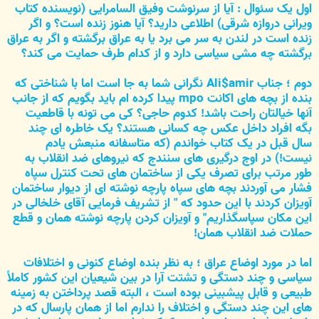
اول یک سئوال : آیا از سرنوشت وفیق السامرایی (نویسنده کتاب
ویرانی دروازه شرقی) اطلاعی دارید؟ آیا هنوز زنده است؟ و اگر
زنده است در لندن به سر می برد یا به عراق برگشته و اگر به عراق
برگشته چه مشی سیاسی دارد و از کدام طرف حمایت می کند؟
دوم ؛ جناب Ali$amir نگرانی شما به جا است اما با شناختی که
بنده از بچه های اکانت mpo پیدا کرده ام باید بگویم که از جانب
آنها خیالتان راحت باشد! کدوم حاجی؟ کی می تونه با قاطعیت
بگه افراد داخل عکس چه کسانی هستند؟ یک خاطره ای چند
سال قبل در یک کتاب خواندم (که متاسفانه منبعش یادم
نیست!) در اوج درگیری های سنندج که نیروهای ضد انقلاب به
طور مرتب برای تصرف یکی از ساختمان های تحت کنترل سپاه
فشار می آوردند بچه های سپاه پارچه نوشته ای از دیوار ساختمان
آویزان کردند با این حدود که " از تشریف فرمایی آقای خلخالی در
این مکان سپاسگذاریم" و آویزان کردن پارچه نوشته همان و قطع
حملات ضد انقلاب همان!
اما در مورد اوضاع عراق ؛ به نظر بنده اوضاع کنونی و اختلافات
سیاسی و چند دستگی و تشتت آرا در بین شیعیان این کشور کاملاً
طبیعی و قابل پیشبینی بوده است ، البته قصد پرداختن به زمینه
های این چند دستگی و اختلاف را ندارم اما از همان پارسال که در