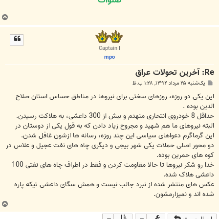
صلوات
ب
ا
ل
ا
Captain I
mpo
Re: آخرین تحولات عراق
پ
یک‌شنبه ۲۵ مرداد ۱۳۹۴, ۱:۲۸ ب.ظ
س
ت
ﺍﯾﻦ ﯾﮑﯽ ﺩﻭ ﺭﻭﺯﻩ، ﺭﻭﺯﻫﺎﯼ ﺳﺨﺘﯽ ﺑﺮﺍﯼ ﻧﯿﺮﻭﻫﺎ ﺩﺭ ﻣﻨﺎﻃﻖ ﺣﺴﺎﺱ ﺍﺳﺘﺎﻥ ﺻﻼﺡ
ﺍﻟﺪﯾﻦ ﺑﻮﺩﻩ .
ﺣﺪﺍﻗﻞ 8 ﺧﻮﺩﺭﻭﯼ ﺍﻧﺘﺤﺎﺭﯼ ﻣﻨﻬﺪﻡ ﻭ ﺑﯿﺶ ﺍﺯ 300 ﺩﺍﻋﺸﯽ، ﺑﻪ ﻫﻼﮐﺖ ﺭﺳﯿﺪﻥ.
ﺍﻟﺒﺘﻪ ﻧﯿﺮﻭﻫﺎﯼ ﻣﺎ ﻫﻢ ﺷﻬﯿﺪ ﻭ ﻣﺠﺮﻭﺡ ﺯﯾﺎﺩ ﺩﺍﺩﻥ ﮐﻪ ﺑﻪ ﻗﻮﻝ ﯾﮑﯽ ﺍﺯ ﺩﻭﺳﺘﺎﻥ ﺩﺭ
ﺍﯾﻦ ﮔﺮﻣﺎﮔﺮﻡ ﺩﻋﻮﺍﻫﺎﯼ ﺳﯿﺎﺳﯽ ﺍﯾﻦ ﭼﻨﺪ ﺭﻭﺯﻩ، ﺭﺳﺎﻧﻪ ﻫﺎ ﺍﺯﺷﻮﻥ ﻏﺎﻓﻞ ﺷﺪﻥ.
ﺩﻭ ﻣﺤﻮﺭ ﺍﺻﻠﯽ ﺣﻤﻼﺕ ﯾﮑﯽ ﺷﻬﺮ ﺑﯿﺠﯽ ﻭ ﺩﯾﮕﺮﯼ ﭼﺎﻩ ﻫﺎﯼ ﻧﻔﺖ ﻋﺠﯿﻞ ﻭ ﻋﻼﺱ ﺩﺭ
ﮐﻮﻩ ﻫﺎﯼ ﺣﻤﺮﯾﻦ ﺑﻮﺩﻩ.
ﺧﺪﺍ ﺭﻭ ﺷﮑﺮ ﻧﯿﺮﻭﻫﺎ ﺗﺎ ﺣﺎﻻ ﻣﻘﺎﻭﻣﺖ ﮐﺮﺩﻥ ﻭ ﻓﻘﻂ ﺩﺭ ﺍﻃﺮﺍﻑ ﭼﺎﻩ ﻫﺎﯼ ﻧﻔﺘﯽ 100
ﺩﺍﻋﺸﯽ ﻫﻼﮎ ﺷﺪﻩ.
ﻋﮑﺲ ﻫﺎﯼ ﻣﻨﺘﺸﺮ ﺷﺪﻩ ﺍﺯ ﻧﺒﺮﺩ ﺟﺎﻟﺐ ﻧﯿﺴﺖ ﻭ ﻫﻤﺶ ﺳﮕﺎﯼ ﺩﺍﻋﺸﯽ ﺗﯿﮑﻪ ﭘﺎﺭﻩ
ﺷﺪﻩ ﺍﻧﺪ ﻭ ﻧﻤﯿﺰﺍﺭﻣﺸﻮﻥ.
ب
ا