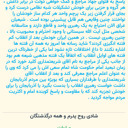
پاسخ به فتوای جهاد مراجع و کمک خواهی دولت در برابر داعش ،
هر گروه و حزبی برای خودش تشکیلات شبه نظامی درست کرد و
بجای قرار گرفتن زیر یک پرچم واحد هر کدام ساز خودشان را
نواختند چنین وقایعی هم قابل پیشبینی بوده است . شیعیان
عراق الان احتیاج به یک رهبری واحد و قاطع دارند و متاسفانه
شخصی مثل آیت الله سیستانی با وجود احترام و محبوبیت بالا ،
چنین رهبری نیست . در همین ایران خودمان بعد از انقلاب کم
فتنه انگیزی کردند؟ شاید رسانه ها امروز به همه آن فتنه ها
اشاره نکنند تا داغ اختلافات تازه نشود اما یکی از خطرناک ترین
فتنه های اوایل انقلاب که اتفاقاً یک فتنه مذهبی شیعه هم بود
از جانب یکی از مراجع به نام آقای شریعتمداری کلید خورد که در
زمان تبعید امام حکومت شاه تمام سعی اش را می کرد که وی را
به عنوان اعلم مراجع معرفی کند و بعد از انقلاب آقای
شریعتمداری با طرفداران بسیاری که بویژه بین مردم آذربایجان
داشت خواست رهبری انقلاب را بدست بگیرد یا آذربایجان را برای
خودش تجزیه کند که با مقاومت و پاسخ کوبنده امام و اکثریت
مردم مواجه گردید .
شادی روح پدرم و همه درگذشتگان