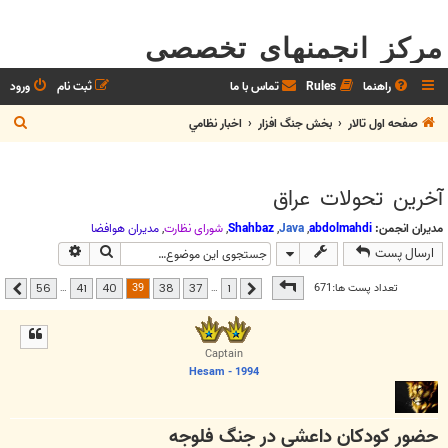
مرکز انجمنهای تخصصی
راهنما
Rules
تماس با ما
ثبت نام
ورود
ج
صفحه اول تالار
بخش جنگ افزار
اخبار نظامي
س
ت
آخرین تحولات عراق
ج
و
مدیران انجمن:
abdolmahdi
,
Java
,
Shahbaz
,
شوراي نظارت
,
مديران هوافضا
جستجو
جستجوی پیشر
ارسال پست
صفحه
39
از
56
39
تعداد پست ها:671
…
…
56
41
40
38
37
1
قبلی
بعدی
Captain
Hesam - 1994
حضور کودکان داعشی در جنگ فلوجه