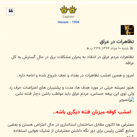
ا
ل
ا
Captain
Hesam - 1994
تظاهرات در عراق
پ
شنبه ۱۰ مرداد ۱۳۹۴, ۲:۳۸ ب.ظ
س
ت
تظاهرات مردم عراق در انتقاد به بحران مشکلات برق در حال گسترش به کل
عراقه.
امروز و همین امشب تظاهرات در بغداد و نجف شروع شده و ادامه داره..
هنوز نمیشه خیلی در مورد هدف ها، مدت و پشتیبان های اعتراضات حرف زد
ولی توی این برهه حساس، مردم عراق باید مواظب باشن دچار فتنه نشن.
امشب کوفه میزبان فتنه دیگری باشه..
معترض ها اکنون مقابل ساختمان استانداری در حال اعتراض هستن و بعضی
منابع گفتن پلیس برای دور نگه داشتن معترضان از شلیک هوایی استفاده
کرده..