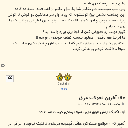
منبع پایین پست درج شده
ولی خب نویسنده هم بخاطر شرایط حال حاضر از لفظ فتنه استفاده کرده
این جماعت دشمن بیخ گوششونه که بیاد اول سر مخالفین رو گوش تا گوش
ببره ، بعد ناموس و اموالشونو بالا بکشه حالا اینها دارن اعتراض میکنن که ما
برق میخوایم
گیرم دولت رو تعویض کنن از کجا برق بیاره واسه اینا؟
ما ایرانیا هم برقمون معلوم نیست کفاف خودمون رو بده !!!
البته من خبر از داخل عراق ندارم که تا حالا دولتش چه خرابکاری هایی کرده و
صرفا برداشت خودم رو عرض کردم
ب
ا
ل
ا
Captain I
mpo
Re: آخرین تحولات عراق
پ
یک‌شنبه ۱۱ مرداد ۱۳۹۴, ۷:۴۰ ب.ظ
س
ت
آیا تاکتیک ارتش عراق برای تصرف رمادی درست است ؟؟
آنطور که از مواضع مسئولان عراقی فهمیده می‌شود تاکتیک نیروهای عراقی در