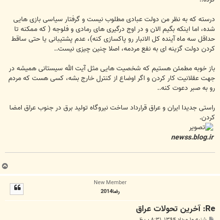
درسته که به نظر من دولت عبادی مطلوب نیست و گرفتار سیاسی بازی هایی
شده، اما اینکه بگیم الان و در اوج درگیری های رمادی و فلوجه ( که ممکنه تا
حداقل سه ماه آینده کل الانبار رو پاکسازی کنه)، عدم پشتیبانی یا حتی ساقط
کردن دولت گزینه ای به نفع مردمه، اصلا چنین چیزی نیست..
باز خوبه مطمئن هستیم که شخصیت هایی مثل آیت الله سیستانی همیشه در
جهت عقلانیت کار کردن و اگر اوضاع از کنترل خارج بشه، کسی هست که مردم
رو به صبر دعوت کنه..
راستی جدیدا ایران و عراق قرارداد ساخت نیروگاه تولید برق در جنوب عراق امضا
کردن.
newss.blog.ir
ب
ا
New Member
ل
رضا2014
ا
Re: آخرین تحولات عراق
پ
شنبه ۱۰ مرداد ۱۳۹۴, ۸:۳۱ ب.ظ