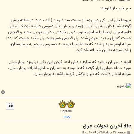
س
ت
ﺧﺒﺮ ﺧﻮﺏ ﺍﺯ ﻓﻠﻮﺟﻪ:
ﻧﯿﺮﻭﻫﺎ ﻃﯽ ﺍﯾﻦ ﯾﮑﯽ ﺩﻭ ﺭﻭﺯﻩ، ﺍﺯ ﺳﻤﺖ ﺳﺪ ﻓﻠﻮﺟﻪ ‏( ﮐﻪ ﺣﺪﻭﺩﺍ ﺩﻭ ﻫﻔﺘﻪ ﭘﯿﺶ
ﮔﺮﻓﺘﻪ ﺷﺪ ‏) ﺩﺍﺭﻥ ﺑﻪ ﺭﻭﺳﺘﺎﯼ ﺍﻟﺰﺍﻭﯾﻪ ﻭ ﺑﯿﻤﺎﺭﺳﺘﺎﻥ ﻋﻤﻮﻣﯽ ﻓﻠﻮﺟﻪ ﻧﺰﺩﯾﮏ ﻣﯿﺸﻦ.
ﻓﻠﻮﺟﻪ ﺑﺮﺍﯼ ﺍﺭﺗﺒﺎﻁ ﺑﺎ ﻣﻨﺎﻃﻖ ﺟﻨﻮﺏ ﻏﺮﺑﯽ ﺧﻮﺩﺵ، ﺩﺍﺭﺍﯼ ﺩﻭ ﭘﻞ ﺟﺪﯾﺪ ﻭ ﻗﺪﯾﻤﯽ
ﻫﺴﺖ که ﭘﻞ ﺟﺪﯾﺪ ﻣﻨﻬﺪﻡ ﺷﺪﻩ. ﭘﻞ ﻗﺪﯾﻤﯽ ﻫﻢ ﭘﺸﺖ ﭘﻞ ﺟﺪﯾﺪ ﻫﺴﺖ ﮐﻪ ﺍﺩﻋﺎ
ﻣﯿﺸﻪ ﺍﻭﻧﻢ ﻣﻨﻬﺪﻡ ﺷﺪﻩ ﮐﻪ ﺑﻪ ﻧﻈﺮﻡ ﺑﺎ ﺗﻮﺟﻪ ﺑﻪ ﺩﺳﺘﺮﺳﯽ ﻣﺮﺩﻡ ﺑﻪ ﺑﯿﻤﺎﺭﺳﺘﺎﻥ،
ﺯﯾﺎﺩ ﻧﻤﯿﺸﻪ ﺑﻪ ﺍﯾﻦ ﺧﺒﺮ ﺍﻋﺘﻤﺎﺩ ﮐﺮﺩ.
ﺍﻟﺒﺘﻪ ﺩﺭ ﺟﺮﯾﺎﻥ ﺑﺎﺷﯿﺪ ﮐﻪ ﻣﻨﺎﺑﻊ ﺩﺍﻋﺶ ﺍﺩﻋﺎ ﮐﺮﺩﻥ ﺍﯾﻦ ﯾﮑﯽ ﺩﻭ ﺭﻭﺯﻩ ﺑﯿﻤﺎﺭﺳﺘﺎﻥ
ﻣﻮﺭﺩ ﺣﻤﻠﻪ ﻫﻮﺍﯾﯽ ﻗﺮﺍﺭ ﮔﺮﻓﺘﻪ ﮐﻪ ﺑﺎ ﺗﻮﺟﻪ ﺑﻪ ﺑﻤﺒﺎﺭﺍﻥ ﻣﻨﺎﻃﻖ ﺍﻃﺮﺍﻑ ﺑﯿﻤﺎﺭﺳﺘﺎﻥ،
ﻣﯿﺸﻪ ﺍﻧﺘﻈﺎﺭ ﺩﺍﺷﺖ ﮐﻪ ﺗﯿﺮ ﻭ ﺗﺮﮐﺶ ﮔﺮﻓﺘﻪ ﺑﺎﺷﻪ ﺑﻪ ﺑﯿﻤﺎﺭﺳﺘﺎﻥ.
ب
ا
ل
ا
Captain I
mpo
Re: آخرین تحولات عراق
پ
جمعه ۲۳ مرداد ۱۳۹۴, ۱۰:۴۶ ب.ظ