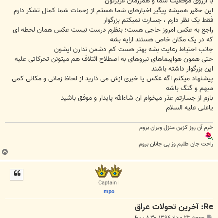
با آرزوی موفقیت شما و همرزمان عزیزتون
این حقیر همیشه پیگیر اخبارهای شما هستم از زحمات شما کمال تشکر دارم
فقط یک نظر دارم ، جسارت نمیکنم بزرگوار
راجع به عکس امروز حاجی هست؛ بنظرم درست نیست عکس همان لحظه ای
که در یک مکان خاص هستند ارایه بشه
جانب احتیاط رعایت بشه بهتر هست کم دشمن ندارن ایشون
حتی همون هواپیماهای نیروهای به اصطلاح ائتلاف هم میتونن تحرکاتی علیه
این بزرگوار داشته باشند
پیشنهاد میکنم اگه عکس یا خبری ازش می ذارید از لحاظ زمانی و مکانی کمی
مبهم و گنگ باشه
بازم از جسارتم عذر میخوام ان شاءالله پایدار و موفق باشید
یاعلی علیه السلام
خرم آن روز کزین منزل ویران بروم
راحت جان طلبم وز پی جانان بروم
ب
ا
ل
ا
Captain I
mpo
Re: آخرین تحولات عراق
پ
جمعه ۲۳ مرداد ۱۳۹۴, ۸:۳۰ ب.ظ