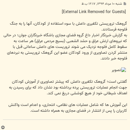
پ
شنبه ۱۰ مرداد ۱۳۹۴, ۱۲:۱۷ ب.ظ
س
ت
[External Link Removed for Guests]
گروهک تروریستی تکفیری داعش با سوء استفاده از کودکان، آنها را به جنگ
فلوجه فرستادند.
به گزارش خبرنگار اخبار داغ گروه فضای مجازی باشگاه خبرنگاران جوان؛ در حالی
که نیروهای ارتش عراق و حشد الشعبی (بسیج مردمی عراق) هر ساعت به
سقوط کامل فلوجه نزدیک می شوند تروریست های داعش ساعاتی قبل با
منتشر کردن تصاویری از ورود کودکان عضو این گروهک تروریستی به نبردهای
فلوجه خبر دادند.
گفتنی است؛ گروهک تکفیری داعش که پیشتر تصاویری از آموزش کودکان
جهت انجام عملیات تروریستی پرده برداشته بود نشان داد که برای رسیدن به
اهداف شیطانی خود از هیچ کوششی دریغ نمی کند.
این آموزش ها که شامل عملیات های نظامی، انتحاری، و اعدام است واکنش
کاربران را پس از انتشار در فضای مجازی به همراه داشته است.
ب