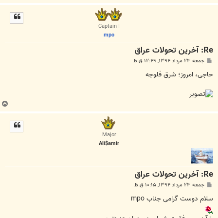
ا
ل
ا
Captain I
mpo
Re: آخرین تحولات عراق
پ
جمعه ۲۳ مرداد ۱۳۹۴, ۱۲:۴۹ ق.ظ
س
ت
ﺣﺎﺟﯽ، ﺍﻣﺮﻭﺯ؛ ﺷﺮﻕ ﻓﻠﻮﺟﻪ
ب
ا
ل
ا
Major
Ali$amir
Re: آخرین تحولات عراق
پ
جمعه ۲۳ مرداد ۱۳۹۴, ۱۰:۱۵ ق.ظ
س
ت
سلام دوست گرامی جناب mpo