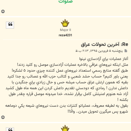
صلوات
ب
ا
ل
ا
Major II
reza4231
Re: آخرین تحولات عراق
پ
پنج‌شنبه ۵ فروردین ۱۳۹۵, ۲:۱۳ ب.ظ
س
ت
آغاز عمليات براي آزادسازي نينوا
مثل اينكه نيروهاي عراقي بالاخره عمليات آزادسازي موصل رو كليد زدند!
طبق گفته منابع رسمي استعداد نيروهاي عمل كننده چيزي حدود ٥ لشكره!
يعني باور كنيم؟ حساب حشد شعبي و كتائب حزب الله و عصائب رو جدا كنيد
بقيه كه همون ارتش عراق حساب ميشه حس و حال زيادي براي جنگيدن با
داعش ندارن ! رمادي كه دودستي تقديم داعش كردن اين همه ماه طول كشيد
آزاد شه هنوزم امنيتش كامل برقرار نشده، خدا ميدونه موصل قراره چقدر طول
بكشه !
بقول يه لطيفه معروف، عملياتو كنترات بدن دست نيروهاي شيعه يكي دوماهه
شهرو پس ميگيرن تحويل ميدن.. والّا!!
ب
ا
ل