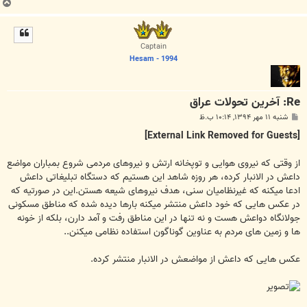
ب
ا
ل
ا
Captain
Hesam - 1994
Re: آخرین تحولات عراق
پ
شنبه ۱۱ مهر ۱۳۹۴, ۱۰:۱۴ ب.ظ
س
ت
[External Link Removed for Guests]
از وقتی که نیروی هوایی و توپخانه ارتش و نیروهای مردمی شروع بمباران مواضع
داعش در الانبار کرده، هر روزه شاهد این هستیم که دستگاه تبلیغاتی داعش
ادعا میکنه که غیرنظامیان سنی، هدف نیروهای شیعه هستن.این در صورتیه که
در عکس هایی که خود داعش منتشر میکنه بارها دیده شده که مناطق مسکونی
جولانگاه دواعش هست و نه تنها در این مناطق رفت و آمد دارن، بلکه از خونه
ها و زمین های مردم به عناوین گوناگون استفاده نظامی میکنن..
عکس هایی که داعش از مواضعش در الانبار منتشر کرده.