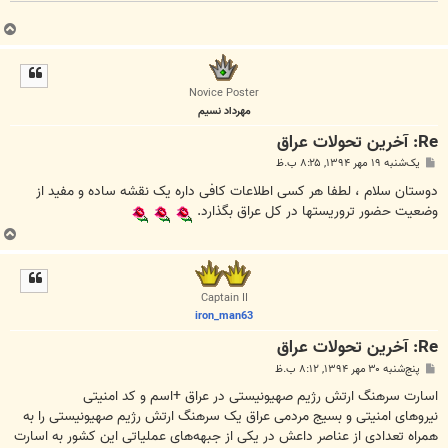
ب
ا
ل
ا
Novice Poster
مهرداد نسیم
Re: آخرین تحولات عراق
پ
یک‌شنبه ۱۹ مهر ۱۳۹۴, ۸:۲۵ ب.ظ
س
ت
دوستان سلام ، لطفا هر کسی اطلاعات کافی داره یک نقشه ساده و مفید از
وضعیت حضور تروریستها در کل عراق بگذارد.
ب
ا
ل
ا
Captain II
iron_man63
Re: آخرین تحولات عراق
پ
پنج‌شنبه ۳۰ مهر ۱۳۹۴, ۸:۱۲ ب.ظ
س
ت
اسارت سرهنگ ارتش رژیم صهیونیستی در عراق +اسم و کد امنیتی
نیروهای امنیتی و بسیج مردمی عراق یک سرهنگ ارتش رژیم صهیونیستی را به
همراه تعدادی از عناصر داعش در یکی از جبهه‌های عملیاتی این کشور به اسارت