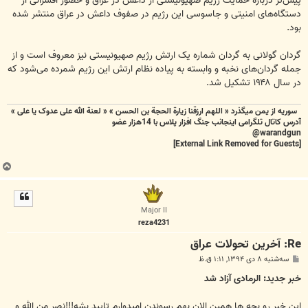
پیش‌تر درباره حمایت رژیم صهیونیستی از داعش در عراق و حضور افسرانی از
دستگاه‌های امنیتی و جاسوسی این رژیم در صفوف داعش در عراق منتشر شده
بود.
گردان گولانی به گردان شماره یک ارتش رژیم صهیونیستی نیز معروف است و از
جمله گردان‌های نخبه و وابسته به پیاده نظام ارتش این رژیم شمرده می‌شود که
در سال ۱۹۴۸ تشکیل شد.
سوریه از یمن میگذرد « اللهم ارزقنا زيارة الحجة بن الحسن » « لعنة الله علی عدوک یا علی »
آدرس کاتال تلگرامی اینجانب جنگ افزار پلاس با 14هزار عضو
warandgun@
[External Link Removed for Guests]
ب
ا
ل
ا
Major II
reza4231
Re: آخرین تحولات عراق
پ
سه‌شنبه ۸ دی ۱۳۹۴, ۱:۱۱ ق.ظ
س
ت
خبر جدید: الرمادی آزاد شد
این خبر رو بچه ها همین الان بهم رسوندن امیدوارم تایید بشه!!!نصر من الله و