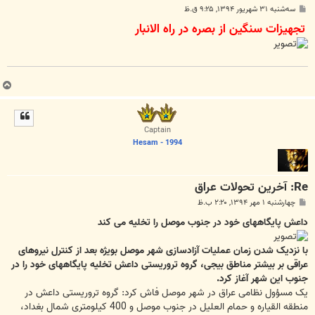
پ
سه‌شنبه ۳۱ شهریور ۱۳۹۴, ۹:۲۵ ق.ظ
س
تجهیزات سنگین از بصره در راه الانبار
ت
ب
ا
ل
ا
Captain
Hesam - 1994
Re: آخرین تحولات عراق
پ
چهارشنبه ۱ مهر ۱۳۹۴, ۲:۲۰ ب.ظ
س
ت
داعش پایگاههای خود در جنوب موصل را تخلیه می کند
با نزدیک شدن زمان عملیات آزادسازی شهر موصل بویژه بعد از کنترل نیروهای
عراقی بر بیشتر مناطق بیجی، گروه تروریستی داعش تخلیه پایگاههای خود را در
جنوب این شهر آغاز کرد.
یک مسؤول نظامی عراق در شهر موصل فاش کرد: گروه تروریستی داعش در
منطقه القیاره و حمام العلیل در جنوب موصل و 400 کیلومتری شمال بغداد،