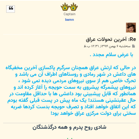
ا
ل
ا
Captain
bamn
Re: آخرین تحولات عراق
پ
سه‌شنبه ۶ بهمن ۱۳۹۴, ۱۲:۳۱ ب.ظ
س
با عرض سلام مجدد .
ت
در حالی که ارتش عراق همچنان سرگرم پاکسازی آخرین مخفیگاه
های داعش در شهر رمادی و روستاهای اطراف آن می باشد و
تحرک خاصی هم از سوی نیروهای مردمی دیده نمی شود ،
نیروهای پیشمرگه پیشروی به سمت حویجه را آغاز کرده اند و
همانطور که قابل پیشبینی بود داعشی ها با حداقل مقاومت در
حال عقبنشینی هستند! یک ماه پیش در پست قبلی گفته بودم
که این اتفاق خواهد افتاد و تصرف حویجه بدست کردها ضربه
سختی برای دولت مرکزی عراق خواهد بود!
شادی روح پدرم و همه درگذشتگان