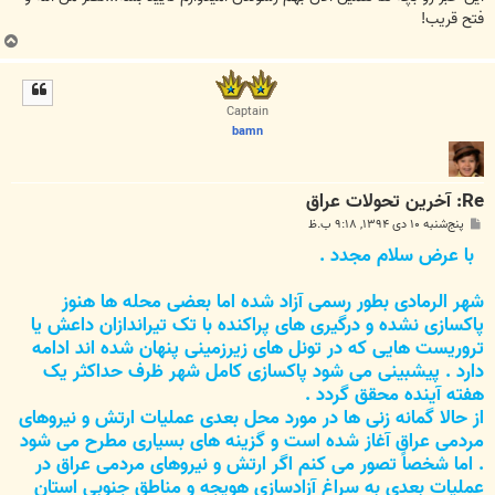
فتح قریب!
ب
ا
ل
ا
Captain
bamn
Re: آخرین تحولات عراق
پ
پنج‌شنبه ۱۰ دی ۱۳۹۴, ۹:۱۸ ب.ظ
س
با عرض سلام مجدد .
ت
شهر الرمادی بطور رسمی آزاد شده اما بعضی محله ها هنوز
پاکسازی نشده و درگیری های پراکنده با تک تیراندازان داعش یا
تروریست هایی که در تونل های زیرزمینی پنهان شده اند ادامه
دارد . پیشبینی می شود پاکسازی کامل شهر ظرف حداکثر یک
هفته آینده محقق گردد .
از حالا گمانه زنی ها در مورد محل بعدی عملیات ارتش و نیروهای
مردمی عراق آغاز شده است و گزینه های بسیاری مطرح می شود
. اما شخصاً تصور می کنم اگر ارتش و نیروهای مردمی عراق در
عملیات بعدی به سراغ آزادسازی هویجه و مناطق جنوبی استان