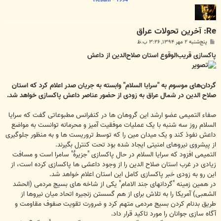
Re: آخرین تحولات عراق
پ
پنج‌شنبه ۲ مهر ۱۳۹۴, ۳:۲۶ ب.ظ
س
ت
پاکسازی قریب‌الوقوع استان صلاح‌الدین از داعش
گردان‌های موسوم به "سرایا السلام" وابسته به جریان صدر اعلام کرد که استان
صلاح الدین در شمال عراق به زودی از حضور عناصر داعش پاکسازی خواهد شد.
صفاء التمیمی عضو ارشد این گروهان ها در کنفرانس مطبوعاتی گفت که سرایا
السلام روز سه شنبه با یک عملیات موفقیت آمیز و محرمانه توانست به مواضع
داعش نفوذ کند و یک میدان مین را که توسط تروریست ها و به منظور جلوگیری
از پیشروی نیروهای امنیتی ایجاد شده بود تحت کنترل بگیرند.
التمیمی افزود که سرایا السلام در حال پاکسازی "جزیرۀ" سامرا است و مسافت
زیادی در غرب استان صلاح الدین را از وجود داعشی ها پاکسازی کرده است، از
این رو به زودی خبر پاکسازی کامل این استان اعلام خواهد شد.
در همین زمینه "گردانهای جند الامام" یکی از شاخه های بسیج مردمی (الحشد
الشعبی) آمریکا را به تلاش برای از هم گسستن زنجیره اتحاد میان نیروها از
طریق بدنام کردن بسیج مردمی متهم کرد و ضرورت تقویت صفوف مقاومت و
آگاه سازی جوانان را مورد تاکید قرار داد.