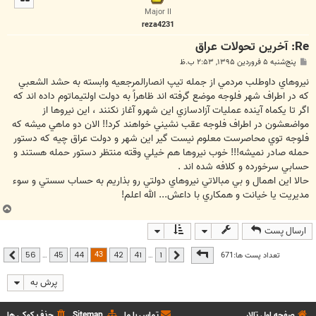
ا
Major II
reza4231
Re: آخرین تحولات عراق
پ
پنج‌شنبه ۵ فروردین ۱۳۹۵, ۲:۵۳ ب.ظ
س
ت
نيروهاي داوطلب مردمي از جمله تيپ انصارالمرجعيه وابسته به حشد الشعبي
كه در اطراف شهر فلوجه موضع گرفته اند ظاهراً به دولت اولتيماتوم داده اند كه
اگر تا يكماه آينده عمليات آزادسازي اين شهرو آغاز نكنند ، اين نيروها از
مواضعشون در اطراف فلوجه عقب نشيني خواهند كرد!! الان دو ماهي ميشه كه
فلوجه توي محاصرست معلوم نيست گير اين شهر و دولت عراق چيه كه دستور
حمله صادر نميشه!!! خوب نيروها هم خيلي وقته منتظر دستور حمله هستند و
حسابي سرخورده و كلافه شده اند .
حالا اين اهمال و بي مبالاتي نيروهاي دولتي رو بذاريم به حساب سستي و سوء
مديريت يا خيانت و همكاري با داعش... الله اعلم!
ب
ا
ارسال پست
ل
ا
صفحه
43
از
56
43
تعداد پست ها:671
…
…
56
45
44
42
41
1
قبلی
بعدی
پرش به
صفحه اول تالار
تماس با ما
Sitemap
حذف کوکی ها