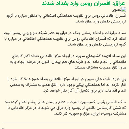
عراق: افسران روس وارد بغداد شدند
ت
افسران اطلاعاتي روس براي تقويت هماهنگی اطلاعاتي به منظور مبارزه با گروه
تروريستي داعش وارد عراق شدند.
ستاد تبليغات و اطلاع رسانی جنگ در عراق به دفتر شبكه تلويزيوني روسيا اليوم
اعلام كرد كه افسران اطلاعاتي روس براي تقويت هماهنگي اطلاعاتي در مبارزه با
گروه تروريستي داعش وارد عراق شدند.
اين ستاد افزود: كشورهاي سهيم در ايجاد مركز اطلاعاتي بغداد اكثر كارهاي
مقدماتي را انجام داده اند و طرف هاي هم پيمان اكنون در مرحله ايجاد پايه
هاي اتاق عمليات مشترك هستند.
وي افزود: طرف هاي سهيم در ايجاد مركز اطلاعاتي بغداد هنوز عملا كار خود را
آغاز نكرده اند اما هماهنگي پيگير وجود دارد. اتاق عمليات مشترك به محض
اتمام اقدامات لازم براي تكميل آن آغاز بكار خواهد كرد.
حاكم الزاملي رئيس كميسيون امنيت و دفاع پارلمان عراق پيشتر اعلام كرده بود
كه شش كارشناس نظامي از روسيه وارد عراق مي شوند تا در مركز اطلاعاتی با
مشاركت روسيه، ايران، عراق و سوريه كار كنند.