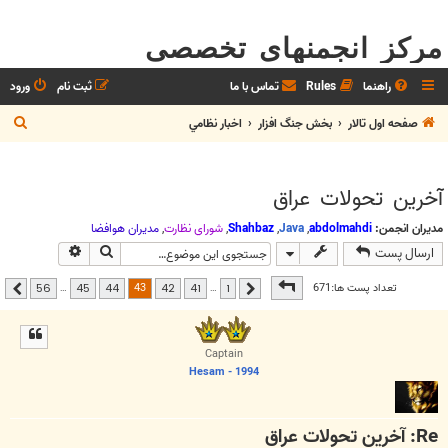
مرکز انجمنهای تخصصی
راهنما
Rules
تماس با ما
ثبت نام
ورود
ج
صفحه اول تالار
بخش جنگ افزار
اخبار نظامي
س
ت
آخرین تحولات عراق
ج
و
مدیران انجمن:
abdolmahdi
,
Java
,
Shahbaz
,
شوراي نظارت
,
مديران هوافضا
جستجو
جستجوی پیشر
ارسال پست
صفحه
43
از
56
43
تعداد پست ها:671
…
…
56
45
44
42
41
1
قبلی
بعدی
Captain
Hesam - 1994
Re: آخرین تحولات عراق