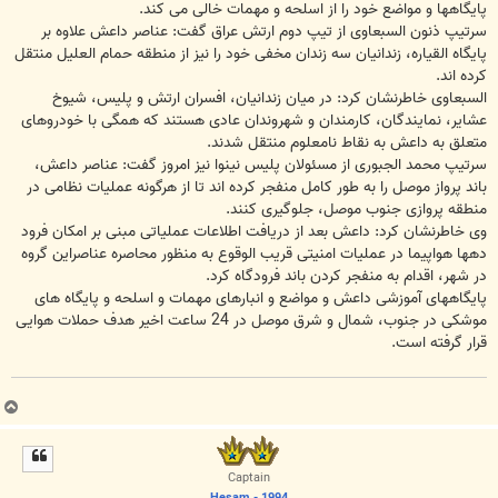
پایگاهها و مواضع خود را از اسلحه و مهمات خالی می کند.
سرتیپ ذنون السبعاوی از تیپ دوم ارتش عراق گفت: عناصر داعش علاوه بر
پایگاه القیاره، زندانیان سه زندان مخفی خود را نیز از منطقه حمام العلیل منتقل
کرده اند.
السبعاوی خاطرنشان کرد: در میان زندانیان، افسران ارتش و پلیس، شیوخ
عشایر، نمایندگان، کارمندان و شهروندان عادی هستند که همگی با خودروهای
متعلق به داعش به نقاط نامعلوم منتقل شدند.
سرتیپ محمد الجبوری از مسئولان پلیس نینوا نیز امروز گفت: عناصر داعش،
باند پرواز موصل را به طور کامل منفجر کرده اند تا از هرگونه عملیات نظامی در
منطقه پروازی جنوب موصل، جلوگیری کنند.
وی خاطرنشان کرد: داعش بعد از دریافت اطلاعات عملیاتی مبنی بر امکان فرود
دهها هواپیما در عملیات امنیتی قریب الوقوع به منظور محاصره عناصراین گروه
در شهر، اقدام به منفجر کردن باند فرودگاه کرد.
پایگاههای آموزشی داعش و مواضع و انبارهای مهمات و اسلحه و پایگاه های
موشکی در جنوب، شمال و شرق موصل در 24 ساعت اخیر هدف حملات هوایی
قرار گرفته است.
ب
ا
ل
ا
Captain
Hesam - 1994