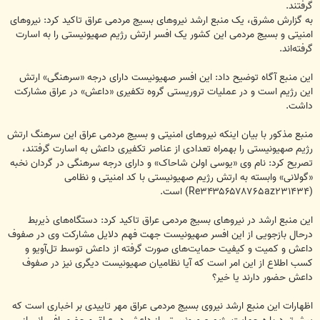
گرفتند.
به گزارش مشرق، یک منبع ارشد نیروهای بسیج مردمی عراق تاکید کرد: نیروهای
امنیتی و بسیج مردمی این کشور یک افسر ارتش رژیم صهیونیستی را به اسارت
گرفته‌اند.
این منبع آگاه توضیح داد: این افسر صهیونیست دارای درجه «سرهنگی» ارتش
این رژیم است و در عملیات‌ تروریستی گروه تکفیری «داعش» در عراق مشارکت
داشت.
منبع مذکور با بیان اینکه نیروهای امنیتی و بسیج مردمی عراق این سرهنگ ارتش
رژیم صهیونیستی را بهمراه تعدادی از عناصر تکفیری داعش به اسارت گرفتند،
تصریح کرد: نام وی «یوسی اولن شاحاک» و دارای درجه سرهنگی در گردان نخبه
«گولانی» وابسته به ارتش رژیم صهیونیستی با کد امنیتی و نظامی
(Re۳۴۳۵۶۵۷۸۷۶۵az۲۳۱۴۳۴) است.
این منبع ارشد در نیروهای بسیج مردمی عراق تاکید کرد: دستگاه‌های ذیربط
درحال بازجویی از این افسر صهیونیست جهت فهم دلایل مشارکت وی در صفوف
داعش و کمیت و کیفیت حمایت‌های صورت گرفته از داعش توسط تل‌آویو و
کسب اطلاع از این امر است که آیا نظامیان صهیونیست دیگری نیز در صفوف
داعش حضور دارند یا خیر؟
اظهارات این منبع ارشد نیروی بسیج مردمی عراق مهر تاییدی بر اخباری است که