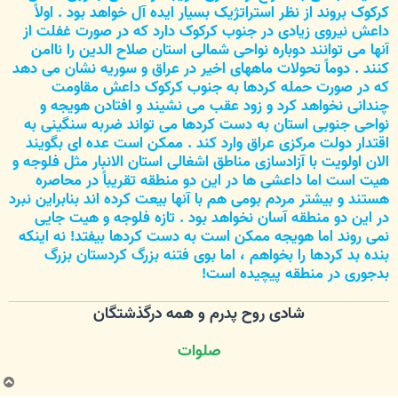
کرکوک بروند از نظر استراتژیک بسیار ایده آل خواهد بود . اولاً
داعش نیروی زیادی در جنوب کرکوک دارد که در صورت غفلت از
آنها می توانند دوباره نواحی شمالی استان صلاح الدین را ناامن
کنند . دوماً تحولات ماههای اخیر در عراق و سوریه نشان می دهد
که در صورت حمله کردها به جنوب کرکوک داعش مقاومت
چندانی نخواهد کرد و زود عقب می نشیند و افتادن هویجه و
نواحی جنوبی استان به دست کردها می تواند ضربه سنگینی به
اقتدار دولت مرکزی عراق وارد کند . ممکن است عده ای بگویند
الان اولویت با آزادسازی مناطق اشغالی استان الانبار مثل فلوجه و
هیت است اما داعشی ها در این دو منطقه تقریباً در محاصره
هستند و بیشتر مردم بومی هم با آنها بیعت کرده اند بنابراین نبرد
در این دو منطقه آسان نخواهد بود . تازه فلوجه و هیت جایی
نمی روند اما هویجه ممکن است به دست کردها بیفتد! نه اینکه
بنده بد کردها را بخواهم ، اما بوی فتنه بزرگ کردستان بزرگ
بدجوری در منطقه پیچیده است!
شادی روح پدرم و همه درگذشتگان
صلوات
ب