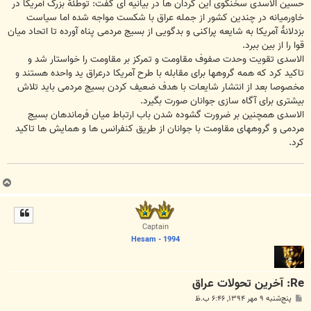
حسین الاسدی سخنگوی این گردان ها در بیانیه ای گفت: توطئۀ بزرگ آمریکا در
خاورمیانه در چندین کشور از جمله عراق با شکست مواجه شده اما سیاست
بزدلانۀ آمریکا به شایعه پراکنی و بدگویی از بسیج مردمی پناه آورده تا اتحاد میان
قوا را از بین ببرد.
الاسدی تقویت وحدت صفوف مقاومت و تمرکز بر مقاومت را خواستار شد و
تاکید کرد که همه گروهها برای مقابله با طرح آمریکا درعراق ید واحده هستند و
مخصوصا بعد از انتشار شایعات با هدف ضعیف کردن بسیج مردمی باید تلاش
بیشتری برای آگاه سازی جوانان صورت بگیرد.
الاسدی همچنین بر ضرورت گشوده شدن باب ارتباط میان فرماندهان بسیج
مردمی و گروههای مقاومت با جوانان از طریق کنفرانس ها و همایش ها تاکید
کرد.
ب
ا
ل
ا
Captain
Hesam - 1994
Re: آخرین تحولات عراق
پ
پنج‌شنبه ۹ مهر ۱۳۹۴, ۶:۴۶ ب.ظ
س