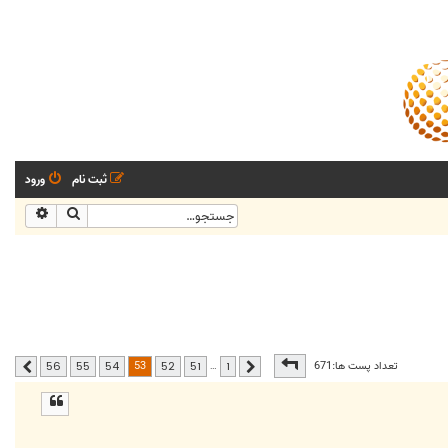
ثبت نام
ورود
جستجو
جستجو
صفحه
53
از
56
53
تعداد پست ها:671
…
56
55
54
52
51
1
قبلی
بعدی