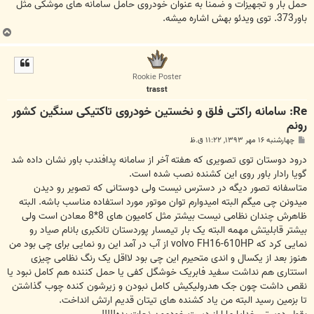
حمل بار و تجهیزات و ضمنا به عنوان خودروی حامل سامانه های موشکی مثل
باور373. توی ویدئو بهش اشاره میشه.
ب
ا
ل
ا
Rookie Poster
trasst
Re: سامانه راکتی فلق و نخستین خودروی تاکتیکی سنگین کشور
رونم
پ
چهارشنبه ۱۶ مهر ۱۳۹۳, ۱۱:۲۲ ق.ظ
س
ت
درود دوستان توی تصویری که هفته آخر از سامانه پدافندب باور نشان داده شد
گویا رادار باور روی این کشنده نصب شده است.
متاسفانه تصور دیگه در دسترس نیست ولی دوستانی که تصویر رو دیدن
میدونن چی میگم البته امیدوارم توان موتور مورد استفاده مناسب باشه. البته
ظاهرش چندان نظامی نیست بیشتر مثل کامیون های 8*8 معادن است ولی
بیشتر قابلیتش مهمه البته یک بار تیمسار پوردستان تانکبری بانام صیاد رو
نمایی کرد که volvo FH16-610HP از آب در آمد این رو نمایی برای چی بود من
هنوز بعد از یکسال و اندی متحیرم این چی بود لااقل یک رنگ نظامی چیزی
استتاری هم نداشت سفید فابریک خوشگل کفی یا حمل کننده هم کامل نبود یا
نقص داشت چون جک هدرولیکیش کامل نبودن و زیرشون کنده چوب گذاشتن
تا بزمین رسید البته من یاد کشنده های تیتان قدیم ارتش انداخت.