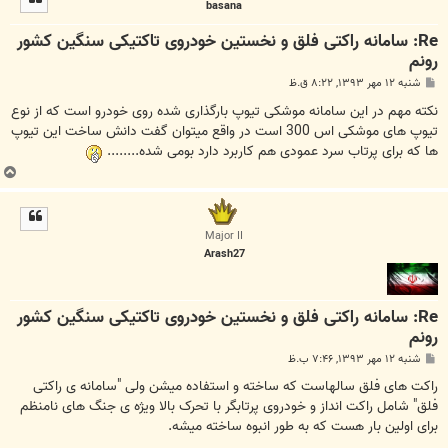
basana
ا
Re: سامانه راکتی فلق و نخستین خودروی تاکتیکی سنگین کشور
رونم
پ
شنبه ۱۲ مهر ۱۳۹۳, ۸:۲۲ ق.ظ
س
ت
نکته مهم در این سامانه موشکی تیوپ بارگذاری شده روی خودرو است که از نوع
تیوپ های موشکی اس 300 است در واقع میتوان گفت دانش ساخت این تیوپ
ها که برای پرتاب سرد عمودی هم کاربرد دارد بومی شده........
ب
ا
ل
ا
Major II
Arash27
Re: سامانه راکتی فلق و نخستین خودروی تاکتیکی سنگین کشور
رونم
پ
شنبه ۱۲ مهر ۱۳۹۳, ۷:۴۶ ب.ظ
س
ت
راکت های فلق سالهاست که ساخته و استفاده میشن ولی "سامانه ی راکتی
فلق" شامل راکت انداز و خودروی پرتابگر با تحرک بالا ویژه ی جنگ های نامنظم
برای اولین بار هست که به طور انبوه ساخته میشه.