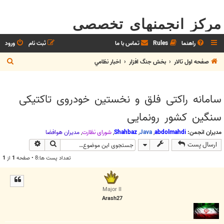
مرکز انجمنهای تخصصی
راهنما
Rules
تماس با ما
ثبت نام
ورود
ج
صفحه اول تالار
بخش جنگ افزار
اخبار نظامي
س
ت
سامانه راکتی فلق و نخستین خودروی تاکتیکی
ج
سنگین کشور رونمایی
و
مدیران انجمن:
abdolmahdi
,
Java
,
Shahbaz
,
شوراي نظارت
,
مديران هوافضا
جستجو
جستجوی پیش
ارسال پست
تعداد پست ها:8 • صفحه
1
از
1
Major II
Arash27