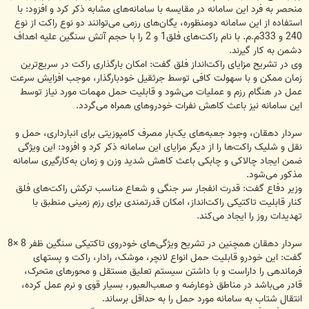
منحصر به فرد این سامانه در مقایسه با سامانه‌های مشابه ذکر کرد و افزود: با
استفاده از این سامانه دومنظوره، یگان‌های رزمی می‌توانند دو نوع راکت از نوع
240 و 333م.م. با نام راکت‌های فلق1 و 2 را با حجم آتش سنگین علیه اهداف
دشمن به کار گیرند.
وی در تشریح مزایای راکت‌انداز فلق گفت: امکان بارگذاری راکت در سریع‌ترین
زمان ممکن و با سهولت کافی توسط جرثقیل خودبارگذار، موجب افزایش سرعت
عمل در هنگام رزم و عملیات می‌شود و قابلیت حمل مهمات مورد نیاز توسط
این سامانه نیز باعث کاهش نفرات خودروهای همراه می‌گردد.
سردار دهقان، وجود جعبه‌های یک‌بار مصرف کامپوزیتی برای انبارداری، حمل و
نقل و شلیک راکت‌ها را از دیگر مزایای این سامانه ذکر کرد و افزود: این ویژگی
ضمن ایجاد چالاکی و چابکی باعث کاهش شدید وزن و زمان به‌کارگیری سامانه
مذکور می‌شود.
وزیر دفاع گفت: قدرت انفجار سر جنگی و شعاع مناسب ترکش راکت‌های فلق
کنار قابلیت تاکتیکی راکت‌انداز، امکان قدرتمندی برای رزم زمینی منطبق با
تهدیدات روز را ایجاد می‌کند.
سردار دهقان همچنین در تشریح ویژگی‌های خودروی تاکتیکی سنگین ظفر 8 ×8
گفت: این خودرو قابلیت حمل انواع لانچر، موشک، رادار، راکت و پستهای
فرماندهی را داراست و با داشتن سیستم تعلیق مستقل و محورهای متحرک،
قادر می‌باشد در مناطق ذوعارضه و صعب‌العبور، بسیار قوی و نرم عمل کرده،
انتقال شتاب به سامانه مورد حمل را به حداقل برساند.