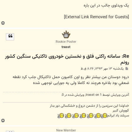
یک ویدئوی جالب در این باره
[External Link Removed for Guests]
ب
ا
ل
ا
Rookie Poster
trasst
Re: سامانه راکتی فلق و نخستین خودروی تاکتیکی سنگین کشور
رونم
پ
یک‌شنبه ۱۳ مهر ۱۳۹۳, ۸:۲۶ ق.ظ
س
ت
درود دوستان من بيشتر نظر رو اون کاميون حمل تاکتيکال جلب کرد نقطه
ضعفي بود بلاخره هرچند نه کاملا ولی يه جورايی توجهی شده
آخرین ويرايش توسط 1 on
trasst
, ويرايش شده در 0.
خداوندا این سرزمین را از دشمن دروغ و خشکسالی دور بدار
کوورش کبیر
سربلند باد ایرانم
ب
ا
New Member
ل