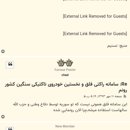
[External Link Removed for Guests]
[External Link Removed for Guests]
منبع: تسنیم
ب
ا
ل
ا
Furious Poster
chad
Re: سامانه راکتی فلق و نخستین خودروی تاکتیکی سنگین کشور
رونم
پ
جمعه ۱۱ مهر ۱۳۹۳, ۵:۱۹ ب.ظ
س
ت
اين سامانه فلق همونى نيست که تو سوريه توسط دفاع وطنى و حزب الله
سالهاست استفاده ميشه,چرا الان رونمايي شده
ب
ا
New Member
ل