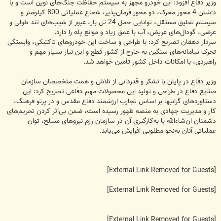
وزیر دفاع افزود: این خودرو مجهز به سیستم حفاظت جنگ‌های نوین است و با
داشتن 4 محور محرک، دو محور فرمان‌پذیر، شعاع عملیاتی 800 کیلومتر و
سیستم تعلیق مستقل، توانایی حمل 24 تن بار، عبور از شیب‌های تند طولی و
عرضی، گودال‌های عریض، آب با عمق زیاد و موانع پله را دارد.
سردار دهقان تصریح کرد: با طراحی و ساخت این خودروهای تاکتیکی، وابستگی
تحرک سامانه‌های سنگین به خارج از کشور قطع و این نیاز بسیار مهم و
راهبردی، با امکانات داخل کشور تأمین خواهد شد.
وزیر دفاع در پایان با تشکر و قدردانی از تلاش و همت متخصصان سازمان
صنایع دفاع در طراحی و تولید این محصولات مهم دفاعی تصریح کرد: این
دستاوردهای گرانبها بر اساس تجارب ارزشمند دفاع مقدس و در پرتو فرهنگ،
کار و مدیریت جهادی به منصه ظهور رسیده است، ضمن بی‌اثر کردن تحریم‌های
دشمنان ان‌شاءالله با به‌کارگیری آن در سازمان‌ رزم نیروهای مسلح، توان
عملیاتی آنان به‌نحو مطلوبی افزایش می‌یابد.
[External Link Removed for Guests]
[External Link Removed for Guests]
[External Link Removed for Guests]