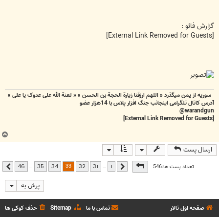
گزارش فائو :
[External Link Removed for Guests]
سوریه از یمن میگذرد « اللهم ارزقنا زيارة الحجة بن الحسن » « لعنة الله علی عدوک یا علی »
آدرس کاتال تلگرامی اینجانب جنگ افزار پلاس با 14هزار عضو
warandgun@
[External Link Removed for Guests]
ب
ا
ارسال پست
ل
ا
صفحه
33
از
46
33
تعداد پست ها:546
…
…
46
35
34
32
31
1
قبلی
بعدی
پرش به
صفحه اول تالار
تماس با ما
Sitemap
حذف کوکی ها