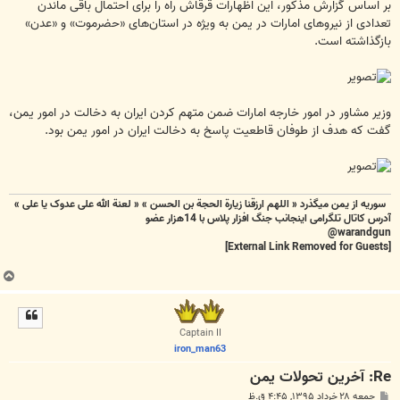
بر اساس گزارش مذکور، این اظهارات قرقاش راه را برای احتمال باقی ماندن
تعدادی از نیروهای امارات در یمن به ویژه در استان‌های «حضرموت» و «عدن»
بازگذاشته است.
وزیر مشاور در امور خارجه امارات ضمن متهم کردن ایران به دخالت در امور یمن،
گفت که هدف از طوفان قاطعیت پاسخ به دخالت ایران در امور یمن بود.
سوریه از یمن میگذرد « اللهم ارزقنا زيارة الحجة بن الحسن » « لعنة الله علی عدوک یا علی »
آدرس کاتال تلگرامی اینجانب جنگ افزار پلاس با 14هزار عضو
warandgun@
[External Link Removed for Guests]
ب
ا
ل
ا
Captain II
iron_man63
Re: آخرین تحولات یمن
پ
جمعه ۲۸ خرداد ۱۳۹۵, ۴:۴۵ ق.ظ