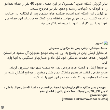
بنابر گزارش شبکه خبری "المسیره"، در این حمله، حدود 40 نفر از جمله تعدادی
زن و کودک به شهادت رسیده و دهها نفر نیز مجروح شدند.
در گزارش این شبکه آمده است: جنگنده های دشمن پس از ارتکاب این جنایت
با ادامه گشت زنی در حریم هوایی منطقه مانع کمک به قربانیان این حمله می
شوند و با این کار آمار شهدا را پیوسته بالاتر می برند.
حمله موشکی ارتش یمن به مزدوران سعودی
در مقابل ارتش یمن در پاسخ به این جنایت، تجمع مزدوران آل سعود در استان
الجوف را هدف حملات موشکی خود قرار داد و خسارتهای سنگینی به آنها وارد
کرد.
در صنعا ارتش و کمیته های مردمی یمن به سمت شهر نهم پیشروی کردند.
منابع نظامی گفتند نیروهای مشترک یمن شش موضع از مواضع اشغال شده در
منطقه المجاوحه و ارتفاعات عیده در این شهر را آزاد کردند.
سوریه از یمن میگذرد « اللهم ارزقنا زيارة الحجة بن الحسن » « لعنة الله علی عدوک یا علی »
آدرس کاتال تلگرامی اینجانب جنگ افزار پلاس با 14هزار عضو
warandgun@
[External Link Removed for Guests]
ب