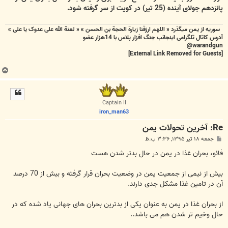
پانزدهم جولای آینده (25 تیر) در کویت از سر گرفته شود.
سوریه از یمن میگذرد « اللهم ارزقنا زيارة الحجة بن الحسن » « لعنة الله علی عدوک یا علی »
آدرس کاتال تلگرامی اینجانب جنگ افزار پلاس با 14هزار عضو
warandgun@
[External Link Removed for Guests]
ب
ا
ل
ا
Captain II
iron_man63
Re: آخرین تحولات یمن
پ
جمعه ۱۸ تیر ۱۳۹۵, ۳:۳۶ ب.ظ
س
ت
فائو، بحران غذا در یمن در حال بدتر شدن هست
بیش از نیمی از جمعیت یمن در وضعیت بحران قرار گرفته و بیش از 70 درصد
آن در تامین غذا مشکل جدی دارند.
از بحران غذا در یمن به عنوان یکی از بدترین بحران های جهانی یاد شده که در
حال وخیم تر شدن هم می باشد..