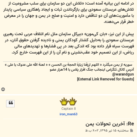
در ادامه این بیانیه آمده است: «تلاش این دو سازمان برای سلب مشروعیت از
تلاش‌های عربستان سعودی برای بازگرداندن ثبات و ایجاد راهکاری سیاسی پایدار
با مأموریت‌های آن دو تناقض دارد و امنیت و صلح در یمن و جهان را در معرض
خطر قرار می‌دهد».
پیش از این نیز، «بان کی‌مون» دبیرکل سازمان ملل نام ائتلاف عربی تحت رهبری
عربستان سعودی را به‌دلیل کشتار کودکان یمنی و نادیده گرفتن حقوق آنان، در
فهرست سیاه قرار داده بود که اندکی بعد در پی فشارها و تهدیدهای مالی
ریاض، از این تصمیم خود عقب‌نشینی و نام آن را از این فهرست خارج کرد.
سوریه از یمن میگذرد « اللهم ارزقنا زيارة الحجة بن الحسن » « لعنة الله علی عدوک یا علی »
آدرس کاتال تلگرامی اینجانب جنگ افزار پلاس با 14هزار عضو
warandgun@
[External Link Removed for Guests]
ب
ا
ل
ا
Captain II
iron_man63
Re: آخرین تحولات یمن
پ
سه‌شنبه ۱۵ تیر ۱۳۹۵, ۶:۰۲ ب.ظ
س