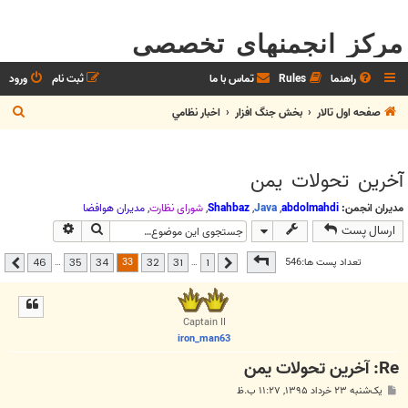
مرکز انجمنهای تخصصی
راهنما
Rules
تماس با ما
ثبت نام
ورود
ج
صفحه اول تالار
بخش جنگ افزار
اخبار نظامي
س
ت
آخرین تحولات یمن
ج
و
مدیران انجمن:
abdolmahdi
,
Java
,
Shahbaz
,
شوراي نظارت
,
مديران هوافضا
جستجو
جستجوی پیشر
ارسال پست
صفحه
33
از
46
33
تعداد پست ها:546
…
…
46
35
34
32
31
1
قبلی
بعدی
Captain II
iron_man63
Re: آخرین تحولات یمن
پ
یک‌شنبه ۲۳ خرداد ۱۳۹۵, ۱۱:۲۷ ب.ظ
س