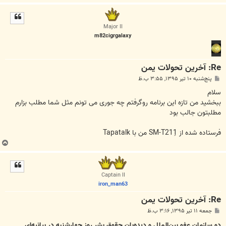
ا
ل
ا
Major II
m82cigrgalaxy
Re: آخرین تحولات یمن
پ
پنج‌شنبه ۱۰ تیر ۱۳۹۵, ۳:۵۵ ب.ظ
س
ت
سلام
ببخشید من تازه این برنامه روگرفتم چه جوری می تونم مثل شما مطلب بزارم
مطلبتون جالب بود
فرستاده شده از SM-T211ِ من با Tapatalk
ب
ا
ل
ا
Captain II
iron_man63
Re: آخرین تحولات یمن
پ
جمعه ۱۱ تیر ۱۳۹۵, ۳:۱۶ ب.ظ
س
ت
دو سازمان عفو بین‌الملل و دیده‌بان حقوق بشر روز چهارشنبه در بیانیه‌ای