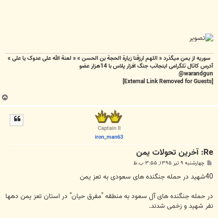
سوریه از یمن میگذرد « اللهم ارزقنا زيارة الحجة بن الحسن » « لعنة الله علی عدوک یا علی »
آدرس کاتال تلگرامی اینجانب جنگ افزار پلاس با 14هزار عضو
warandgun@
[External Link Removed for Guests]
ب
ا
ل
ا
Captain II
iron_man63
Re: آخرین تحولات یمن
پ
چهارشنبه ۹ تیر ۱۳۹۵, ۳:۵۵ ب.ظ
س
ت
40شهید در حمله جنگنده های سعودی به تعز یمن
در حمله جنگنده های آل سعود به منطقه "مفرق حیان" در استان تعز یمن دهها
نفر شهید و زخمی شدند.