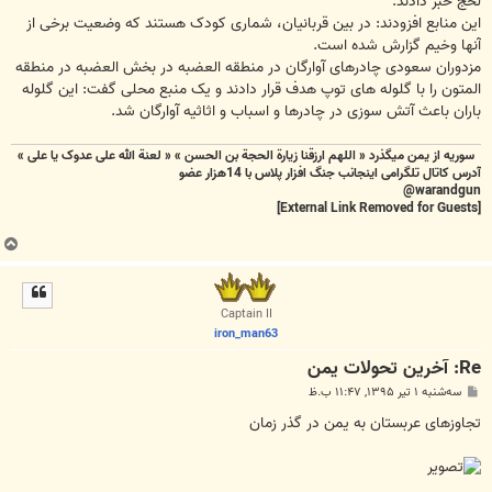
لحج خبر دادند.
این منابع افزودند: در بین قربانیان، شماری کودک هستند که وضعیت برخی از
آنها وخیم گزارش شده است.
مزدوران سعودی چادرهای آوارگان در منطقه العضبه در بخش العضبه در منطقه
المتون را با گلوله های توپ هدف قرار دادند و یک منبع محلی گفت: این گلوله
باران باعث آتش سوزی در چادرها و اسباب و اثاثیه آوارگان شد.
سوریه از یمن میگذرد « اللهم ارزقنا زيارة الحجة بن الحسن » « لعنة الله علی عدوک یا علی »
آدرس کاتال تلگرامی اینجانب جنگ افزار پلاس با 14هزار عضو
warandgun@
[External Link Removed for Guests]
ب
ا
ل
ا
Captain II
iron_man63
Re: آخرین تحولات یمن
پ
سه‌شنبه ۱ تیر ۱۳۹۵, ۱۱:۴۷ ب.ظ
س
ت
تجاوزهای عربستان به یمن در گذر زمان