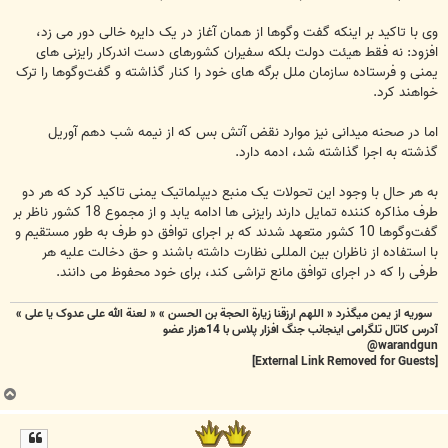
وی با تاکید بر اینکه گفت وگوها از همان آغاز در یک دایره خالی دور می زد،
افزود: نه فقط هیئت دولت بلکه سفیران کشورهای دست اندرکار رایزنی های
یمنی و فرستاده سازمان ملل برگه های خود را کنار گذاشته و گفت‌وگوها را ترک
خواهند کرد.
اما در صحنه میدانی نیز موارد نقض آتش بس که از نیمه شب دهم آوریل
گذشته به اجرا گذاشته شد، ادمه دارد.
به هر حال با وجود این تحولات یک منبع دیپلماتیک یمنی تاکید کرد که هر دو
طرف مذاکره کننده تمایل دارند رایزنی ها ادامه یابد و از مجموع 18 کشور ناظر بر
گفت‌وگوها 10 کشور متعهد شدند که بر اجرای توافق دو طرف به طور مستقیم و
با استفاده از ناظران بین المللی نظارت داشته باشند و حق دخالت علیه هر
طرفی را که در اجرای توافق مانع تراشی کند، برای خود محفوظ می دانند.
سوریه از یمن میگذرد « اللهم ارزقنا زيارة الحجة بن الحسن » « لعنة الله علی عدوک یا علی »
آدرس کاتال تلگرامی اینجانب جنگ افزار پلاس با 14هزار عضو
warandgun@
[External Link Removed for Guests]
ب
ا
ل