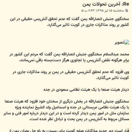
Re: آخرین تحولات یمن
پ
سه‌شنبه ۱۵ تیر ۱۳۹۵, ۶:۴۳ ب.ظ
س
ت
سخنگوی جنبش انصارالله یمن گفت که عدم تحقق آتش‌بس حقیقی در این
کشور بر روند مذاکرات جاری در کویت تاثیر می‌گذارد.
محمد عبدالسلام سخنگوی جنبش انصارالله یمن گفت که مردم این کشور در
برابر هرگونه نقض آتش‌بس یا تجاوزی هرگز دست‌بسته باقی نمی‌مانند.
وی افزود که عدم تحقق آتش‌بس حقیقی در یمن بر روند مذاکرات جاری در
کویت تاثیر می‌گذارد.
دیدار هیئت صنعا با یک هیئت نظامی سعودی در جده
سخنگوی جنبش انصارالله در بخش دیگری از سخنان خود افزود که هیئت صنعا
با یک هیئت نظامی عربستانی در جده و اسماعیل ولد الشیخ نماینده ویژه
سازمان ملل در امور یمن دیدار کرده است و در این دیدار درباره امور فنی و سایر
مسائل مربوط به آتش‌بس در یمن بحث و تبادل نظر شده است.
قرار است دور جدید مذاکرات صلح کویت برای رسیدن به راه حل بحران یمن از