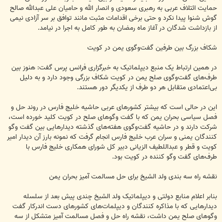
حمایت ائتلاف عربی به رهبری سعودی و انصار الله و حامیان علی عبدالله صالح
گوش شنوا پیدا نکرد و حتی برخی اقدامات مثبت مانند توافق بر سر آزادی نیمی
از بازداشت شدگان در آغاز ماه رمضان به طور کامل به اجرا در نیامد.
شکاف بزرگ بین طرفین گفت‌وگوی یمن در کویت
در همین ارتباط یک منبع دیپلماتیک به خبرگزاری فرانس پرس گفت: هنوز بین
طرف‌های گفت‌وگوی صلح یمن در کویت شکاف بزرگی وجود دارد و به دلیل
بی‌اعتمادی متقابل هر دو طرف از یکدیگر دور هستند.
این در حالی است که بیشتر کشورهای عربی حاشیه خلیج فارس در روند حل و
فصل سیاسی بحران یمن که با گفت وگوهای صلح در کویت کلید خورده است،
شرکت دارند و در حاشیه گفت‌وگوی هفته‌های گذشته دیدارهایی بین گفت وگو
کنندگان یمنی و سران عرب خلیج فارس انجام گرفت که نمونه بارز آن دیدار امیر
کویت و قطر و عبداللطیف الزیانی دبیر کل شورای همکاری خلیج فارس با
طرف‌های گفت و‌گو کننده در کویت بود.
نقشه راه سه بندی ولد الشیخ برای حل مسالمت آمیز بحران یمن
بنابر اعلام منابع دولتی و دیپلماتیک ولد الشیخ چندی پیش بعد از سلسله
دیدارهایی که با مذاکره کنندگان و دیپلمات‌های کشورهای دست اندرکار گفت
وگوهای صلح یمن داشت، نقشه راه حل و فصل مسالمت آمیز متشکل از سه