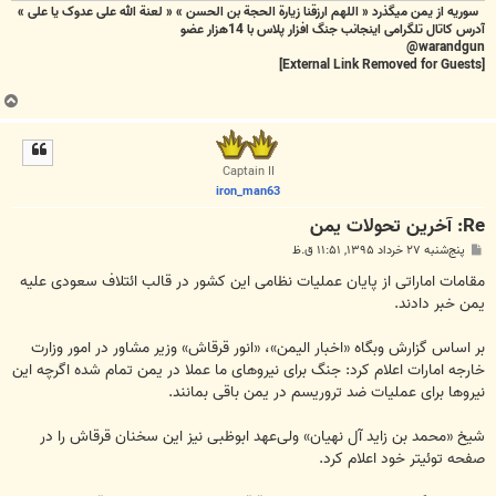
سوریه از یمن میگذرد « اللهم ارزقنا زيارة الحجة بن الحسن » « لعنة الله علی عدوک یا علی »
آدرس کاتال تلگرامی اینجانب جنگ افزار پلاس با 14هزار عضو
warandgun@
[External Link Removed for Guests]
ب
ا
ل
ا
Captain II
iron_man63
Re: آخرین تحولات یمن
پ
پنج‌شنبه ۲۷ خرداد ۱۳۹۵, ۱۱:۵۱ ق.ظ
س
ت
مقامات اماراتی از پایان عملیات نظامی این کشور در قالب ائتلاف سعودی علیه
یمن خبر دادند.
بر اساس گزارش وبگاه «اخبار‌ الیمن»، «انور قرقاش» وزیر مشاور در امور وزارت
خارجه امارات اعلام کرد: جنگ برای نیروهای ما عملا در یمن تمام شده اگرچه این
نیروها برای عملیات ضد تروریسم در یمن باقی بمانند.
شیخ «محمد بن زاید آل نهیان» ولی‌عهد ابوظبی نیز این سخنان قرقاش را در
صفحه توئیتر خود اعلام کرد.