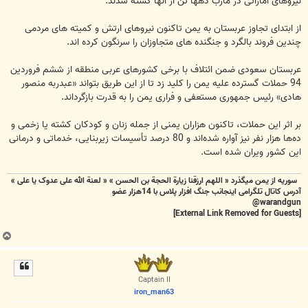
نیروهای اماراتی در مأرب دهها تن از آنها کشته شدند.
از ابتدای تجاوز عربستان به یمن تاکنون نیروهای ارتش و کمیته های مردمی
چندین فروند بالگرد و جنگنده های متجاوزان را سرنگون کرده اند.
عربستان سعودی ضمن ائتلاف با برخی کشورهای عربی منطقه از ششم فروردین
94 حملات گسترده علیه یمن را کلید زد تا از این طریق بتواند «عبدربه منصور
هادی» رئیس جمهوری مستعفی و فراری یمن را به قدرت بازگرداند.
بر اثر این حملات، تاکنون هزاران یمنی از جمله زنان و کودکان کشته یا زخمی و
ده‌ها هزار نفر نیز آواره شده‌اند و 80 درصد تأسیسات زیربنایی، خدماتی و درمانی
این کشور ویران شده است.
سوریه از یمن میگذرد « اللهم ارزقنا زيارة الحجة بن الحسن » « لعنة الله علی عدوک یا علی »
آدرس کاتال تلگرامی اینجانب جنگ افزار پلاس با 14هزار عضو
warandgun@
[External Link Removed for Guests]
ب
ا
ل
ا
Captain II
iron_man63