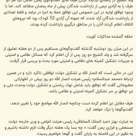
ولد الشیخ در راستای نزدیک کردن طرف های گفت‌وگوی یمنی تلاش کرد هر دو
طرف را به آزادی نیمی از بازداشت شدگان پیش از ماه رمضان متقاعد کند، اما با
وجود توافق اولیه در این خصوص این توافق عملا به اجرا در نیامد و فقط تعدادی
از بازداشت شدگان آزاد شدند که نمونه آن آزادی 52 کودک بود که نیروهای
ائتلاف اعلام کردند آنان را در مناطق درگیری بازداشت کرده بودند.
حلقه گمشده مذاکرات کویت
در این میان روز دوشنبه گذشته گفت‌وگوهای مستقیم پس از دو هفته تعلیق از
سرگرفته شد و ولد الشیخ دو روز پس از آن اعلام کرد که مسائل نظامی و امنیتی
و جزییات تشکیل کمیته های نظامی و امنیتی مورد بحث و بررسی قرار گرفت.
این در حالی است که انصار الله بر تشکیل دولت توافقی تاکید دارد و در همین
ارتباط «محمد عبدالسلام» رئیس هیئت انصار الله دو روز پیش در اظهاراتی
مطبوعاتی گفت که توافق باید شامل نهاد ریاستی و تشکیل دولت وحدت ملی و
نیز توافق بر سر تشکیل کمیته امنیتی و نظامی باشد.
طرف مقابل نیز اعلام کرده است چنانچه انصار الله مواضع خود را تغییر ندهد،
گفت‌وگوها را ترک خواهد کرد.
به عبارت بهتر «عبد الملک المخلافی» رئیس هیئت اعزامی و وزیر خارجه دولت
مستعفی و فراری یمن گفت: « چه بسا یک هفته دیگر وقت لازم داشته باشیم و
به نظرم در این فاصله به پایان گفت و گوها خواهیم رسید».