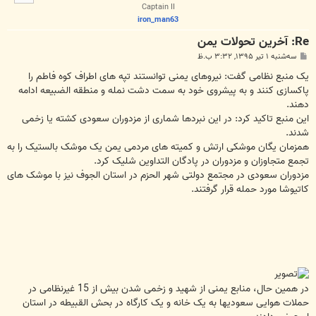
ا
Captain II
iron_man63
Re: آخرین تحولات یمن
پ
سه‌شنبه ۱ تیر ۱۳۹۵, ۳:۳۲ ب.ظ
س
ت
یک منبع نظامی گفت: نیروهای یمنی توانستند تپه های اطراف کوه فاطم را
پاکسازی کنند و به پیشروی خود به سمت دشت نمله و منطقه الضبیعه ادامه
دهند.
این منبع تاکید کرد: در این نبردها شماری از مزدوران سعودی کشته یا زخمی
شدند.
همزمان یگان موشکی ارتش و کمیته های مردمی یمن یک موشک بالستیک را به
تجمع متجاوزان و مزدوران در پادگان التداوین شلیک کرد.
مزدوران سعودی در مجتمع دولتی شهر الحزم در استان الجوف نیز با موشک های
کاتیوشا مورد حمله قرار گرفتند.
در همین حال، منابع یمنی از شهید و زخمی شدن بیش از 15 غیرنظامی در
حملات هوایی سعودیها به یک خانه و یک کارگاه در بحش القبیطه در استان