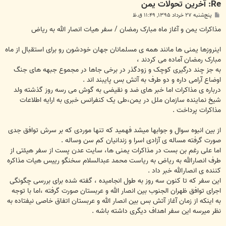
Re: آخرین تحولات یمن
پ
پنج‌شنبه ۲۷ خرداد ۱۳۹۵, ۱۱:۴۹ ق.ظ
س
ت
مذاکرات یمن و آغاز ماه مبارک رمضان / سفر هیات انصار الله به ریاض
اینروزها یمنی ها مانند همه ی مسلمانان جهان خودشون رو برای استقبال از ماه
مبارک رمضان آماده می کردند ،
به جز چند درگیری کوچک و زودگذر در برخی جاها در مجموع جبهه های جنگ
اوضاع آرامی داره و دو طرف به آتش بس پایبند اند .
درباره ی مذاکرات اما خبر های ضد و نقیضی به گوش می رسه روز گذشته ولد
شیخ نماینده سازمان ملل در یمن،طی یک کنفرانس خبری به ارایه اطلاعات
مذاکرات پرداخت .
از بین انبوه سوال و جوابها میشد فهمید که تنها موردی که بر سرش توافق جدی
صورت گرفته مساله ی آزادی اسرا و زندانیان کم سن وساله .
اما علی رغم بن بست در مذاکرات یمنی ها، سایت عدن پست از سفر هیئتی از
طرف انصارالله به ریاض به ریاست محمد عبدالسلام سخنگو رییس هیات مذاکره
کننده ی انصارالله خبر داد .
این سفر که تا کنون سه روز به طول انجامیده ، گفته شده برای بررسی چگونگی
اجرای توافق ظهران الجنوب بین انصار الله و عربستان صورت گرفته ،اما با توجه
به اینکه از زمان آغاز آتش بس بین انصار الله و عربستان اتفاق خاصی نیفتاده به
نظر میرسه این سفر اهداف دیگری داشته باشه .