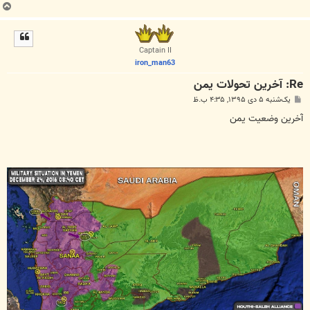
ب
ا
ل
ا
Captain II
iron_man63
Re: آخرین تحولات یمن
پ
یک‌شنبه ۵ دی ۱۳۹۵, ۴:۳۵ ب.ظ
س
ت
آخرین وضعیت یمن