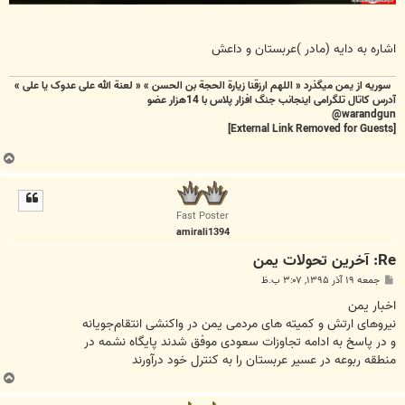
اشاره به دایه (مادر )عربستان و داعش
سوریه از یمن میگذرد « اللهم ارزقنا زيارة الحجة بن الحسن » « لعنة الله علی عدوک یا علی »
آدرس کاتال تلگرامی اینجانب جنگ افزار پلاس با 14هزار عضو
warandgun@
[External Link Removed for Guests]
ب
ا
ل
ا
Fast Poster
amirali1394
Re: آخرین تحولات یمن
پ
جمعه ۱۹ آذر ۱۳۹۵, ۳:۰۷ ب.ظ
س
ت
اخبار یمن
نیروهای ارتش و کمیته های مردمی یمن در واکنشی انتقام‌جویانه
و در پاسخ به ادامه تجاوزات سعودی موفق شدند پایگاه نشمه در
منطقه ربوعه در عسیر عربستان را به کنترل خود درآورند
ب
ا