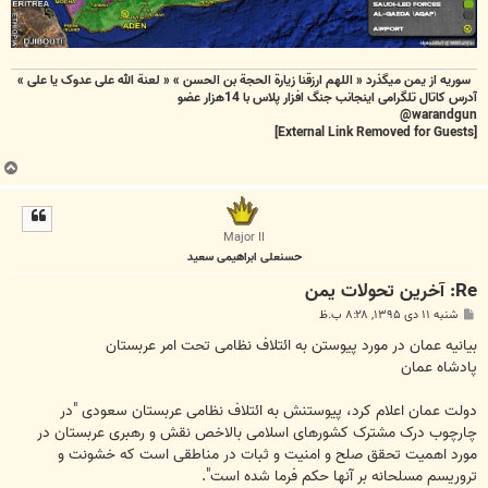
سوریه از یمن میگذرد « اللهم ارزقنا زيارة الحجة بن الحسن » « لعنة الله علی عدوک یا علی »
آدرس کاتال تلگرامی اینجانب جنگ افزار پلاس با 14هزار عضو
warandgun@
[External Link Removed for Guests]
ب
ا
ل
ا
Major II
حسنعلی ابراهیمی سعید
Re: آخرین تحولات یمن
پ
شنبه ۱۱ دی ۱۳۹۵, ۸:۲۸ ب.ظ
س
ت
بیانیه عمان در مورد پیوستن به ائتلاف نظامی تحت امر عربستان
پادشاه عمان
دولت عمان اعلام کرد، پیوستنش به ائتلاف نظامی عربستان سعودی "در
چارچوب درک مشترک کشورهای اسلامی بالاخص نقش و رهبری عربستان در
مورد اهمیت تحقق صلح و امنیت و ثبات در مناطقی است که خشونت و
تروریسم مسلحانه بر آنها حکم فرما شده است".