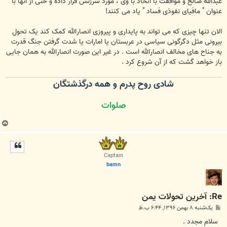
عبدالله صالح و موافقت با اتحاد با وی ، مورد سرزنش قرار داده و حتی از آنها با
عنوان " مافیای نفوذی فساد " یاد می کنند!
الان تنها چیزی که می تواند به پایداری و پیروزی انصارالله کمک کند یک تحول
بیرونی مثل دگرگونی سیاسی در عربستان یا امارات یا شدت گرفتن جنگ قدرت
به جناح های مخالف انصارالله است . در غیر این صورت انصارالله به همان جایی
باز خواهد گشت که از آن شروع کرد .
شادی روح پدرم و همه درگذشتگان
صلوات
ب
ا
ل
ا
Captain
bamn
Re: آخرین تحولات یمن
پ
یک‌شنبه ۸ بهمن ۱۳۹۶, ۶:۴۴ ب.ظ
س
ت
سلام مجدد .