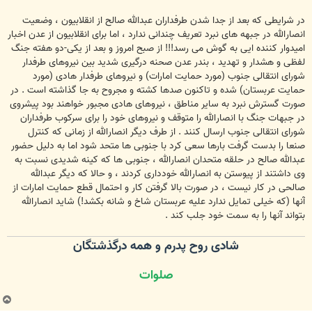
در شرایطی که بعد از جدا شدن طرفداران عبدالله صالح از انقلابیون ، وضعیت
انصارالله در جبهه های نبرد تعریف چندانی ندارد ، اما برای انقلابیون از عدن اخبار
امیدوار کننده ایی به گوش می رسد!!! از صبح امروز و بعد از یکی-دو هفته جنگ
لفظی و هشدار و تهدید ، بندر عدن صحنه درگیری شدید بین نیروهای طرفدار
شورای انتقالی جنوب (مورد حمایت امارات) و نیروهای طرفدار هادی (مورد
حمایت عربستان) شده و تاکنون صدها کشته و مجروح به جا گذاشته است . در
صورت گسترش نبرد به سایر مناطق ، نیروهای هادی مجبور خواهند بود پیشروی
در جبهات جنگ با انصارالله را متوقف و نیروهای خود را برای سرکوب طرفداران
شورای انتقالی جنوب ارسال کنند . از طرف دیگر انصارالله از زمانی که کنترل
صنعا را بدست گرفت بارها سعی کرد با جنوبی ها متحد شود اما به دلیل حضور
عبدالله صالح در حلقه متحدان انصارالله ، جنوبی ها که کینه شدیدی نسبت به
وی داشتند از پیوستن به انصارالله خودداری کردند ، و حالا که دیگر عبدالله
صالحی در کار نیست ، در صورت بالا گرفتن کار و احتمال قطع حمایت امارات از
آنها (که خیلی تمایل ندارد علیه عربستان شاخ و شانه بکشد!) شاید انصارالله
بتواند آنها را به سمت خود جلب کند .
شادی روح پدرم و همه درگذشتگان
صلوات
ب