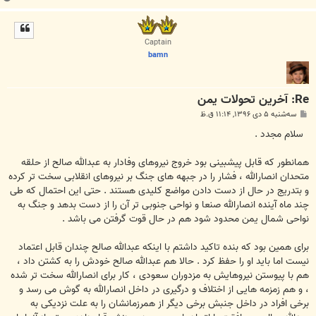
ا
ل
ا
Captain
bamn
Re: آخرین تحولات یمن
پ
سه‌شنبه ۵ دی ۱۳۹۶, ۱۱:۱۴ ق.ظ
س
ت
سلام مجدد .
همانطور که قابل پیشبینی بود خروج نیروهای وفادار به عبدالله صالح از حلقه
متحدان انصارالله ، فشار را در جبهه های جنگ بر نیروهای انقلابی سخت تر کرده
و بتدریج در حال از دست دادن مواضع کلیدی هستند . حتی این احتمال که طی
چند ماه آینده انصارالله صنعا و نواحی جنوبی تر آن را از دست بدهد و جنگ به
نواحی شمال یمن محدود شود هم در حال قوت گرفتن می باشد .
برای همین بود که بنده تاکید داشتم با اینکه عبدالله صالح چندان قابل اعتماد
نیست اما باید او را حفظ کرد . حالا هم عبدالله صالح خودش را به کشتن داد ،
هم با پیوستن نیروهایش به مزدوران سعودی ، کار برای انصارالله سخت تر شده
، و هم زمزمه هایی از اختلاف و درگیری در داخل انصارالله به گوش می رسد و
برخی افراد در داخل جنبش برخی دیگر از همرزمانشان را به علت نزدیکی به