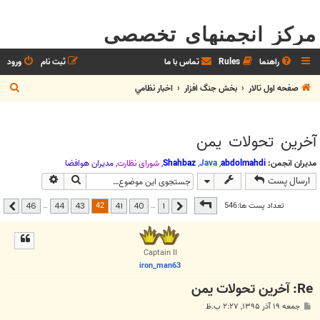
مرکز انجمنهای تخصصی
راهنما
Rules
تماس با ما
ثبت نام
ورود
ج
صفحه اول تالار
بخش جنگ افزار
اخبار نظامي
س
ت
آخرین تحولات یمن
ج
و
مدیران انجمن:
abdolmahdi
,
Java
,
Shahbaz
,
شوراي نظارت
,
مديران هوافضا
جستجو
جستجوی پیشر
ارسال پست
صفحه
42
از
46
42
تعداد پست ها:546
…
…
46
44
43
41
40
1
قبلی
بعدی
Captain II
iron_man63
Re: آخرین تحولات یمن
پ
جمعه ۱۹ آذر ۱۳۹۵, ۲:۲۷ ب.ظ
س