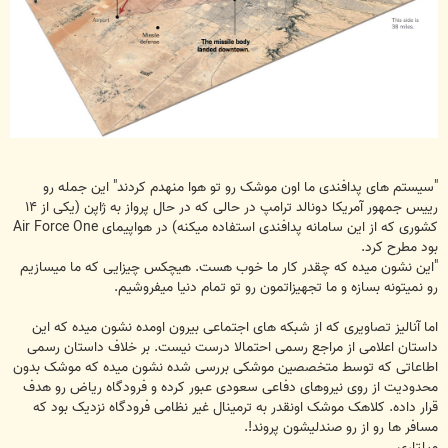
"سیستم های پدافندی ما اون موشک رو تو هوا منهدم کردند" این جمله رو
رییس جمهور آمریکا دونالد ترامپ در حالی که در حال پرواز به ژاپن (یکی از ۱۴
کشوری که از این سامانه پدافندی استفاده میکنه) در هواپیمای Air Force One
بود مطرح کرد.
"این نشون میده که چقدر کار ما خوب هست. هیچکس چیزایی که ما میسازیم
رو نمیتونه بسازه و ما تجهیزاتمون رو تو تمام دنیا میفروشیم.
اما آنالیز تصاویری که از شبکه های اجتماعی بیرون اومده نشون میده که این
داستان اعلامی از مراجع رسمی احتمالا درست نیست. بر خلاف داستان رسمی
اطاعاتی که توسط متخصصین موشکی بررسی شده نشون میده که موشک بدون
محدودیت از روی نیروهای دفاعی سعودی عبور کرده و فرودگاه ریاض رو هدف
قرار داده. کلاهک موشک اونقدر به ترمینال غیر نظامی فرودگاه نزدیک بود که
مسافر ها رو از رو صندلیشون پروند!.
میلتاری