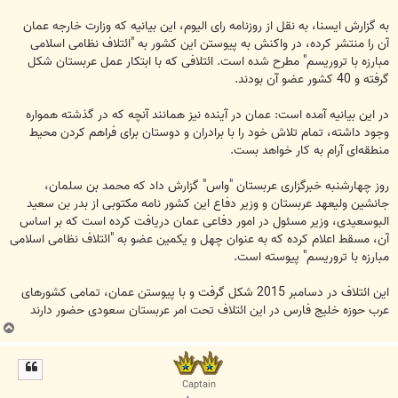
به گزارش ایسنا، به نقل از روزنامه رای الیوم، این بیانیه که وزارت خارجه عمان
آن را منتشر کرده، در واکنش به پیوستن این کشور به "ائتلاف نظامی اسلامی
مبارزه با تروریسم" مطرح شده است. ائتلافی که با ابتکار عمل عربستان شکل
گرفته و 40 کشور عضو آن بودند.
در این بیانیه آمده است: عمان در آینده نیز همانند آنچه که در گذشته همواره
وجود داشته، تمام تلاش خود را با برادران و دوستان برای فراهم کردن محیط
منطقه‌ای آرام به کار خواهد بست.
روز چهارشنبه خبرگزاری عربستان "واس" گزارش داد که محمد بن سلمان،
جانشین ولیعهد عربستان و وزیر دفاع این کشور نامه مکتوبی از بدر بن سعید
البوسعیدی، وزیر مسئول در امور دفاعی عمان دریافت کرده است که بر اساس
آن، مسقط اعلام کرده که به عنوان چهل و یکمین عضو به "ائتلاف نظامی اسلامی
مبارزه با تروریسم" پیوسته است.
این ائتلاف در دسامبر 2015 شکل گرفت و با پیوستن عمان، تمامی کشورهای
عرب حوزه خلیج فارس در این ائتلاف تحت امر عربستان سعودی حضور دارند
ب
ا
ل
ا
Captain