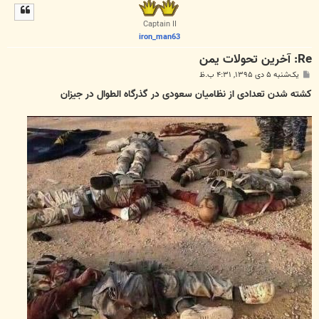
ل
ا
Captain II
iron_man63
Re: آخرین تحولات یمن
پ
یک‌شنبه ۵ دی ۱۳۹۵, ۴:۳۱ ب.ظ
س
ت
کشته شدن تعدادی از نظامیان سعودی در گذرگاه الطوال در جیزان