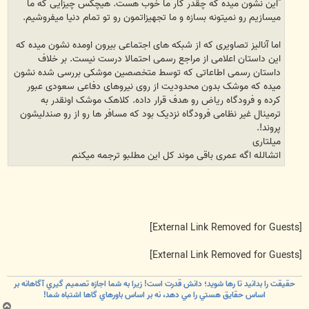
"این نشون میده که چقدر کار ما خوب هست. هیچکس چیزایی که ما
میسازیم رو نمیتونه بسازه و ما تجهیزاتمون رو تو تمام دنیا میفروشیم.
اما آنالیز تصاویری که از شبکه های اجتماعی بیرون اومده نشون میده که
این داستان اعلامی از مراجع رسمی احتمالا درست نیست. بر خلاف
داستان رسمی اطاعاتی که توسط متخصصین موشکی بررسی شده نشون
میده که موشک بدون محدودیت از روی نیروهای دفاعی سعودی عبور
کرده و فرودگاه ریاض رو هدف قرار داده. کلاهک موشک اونقدر به
ترمینال غیر نظامی فرودگاه نزدیک بود که مسافر ها رو از رو صندلیشون
پروند!.
میلتاری
اتشالله اگه عمری باقی موند کل این مطلبو ترجمه میکنم
[External Link Removed for Guests]
[External Link Removed for Guests]
حقيقت را بدانيد تا رها شويد؛ دانش قدرت است! زيرا به شما اجازه تصميم گيري آگاهانه بر
اساس حقايق هستي را مي دهد، نه بر اساس باورهاي گاها اشتباه شما!
ب