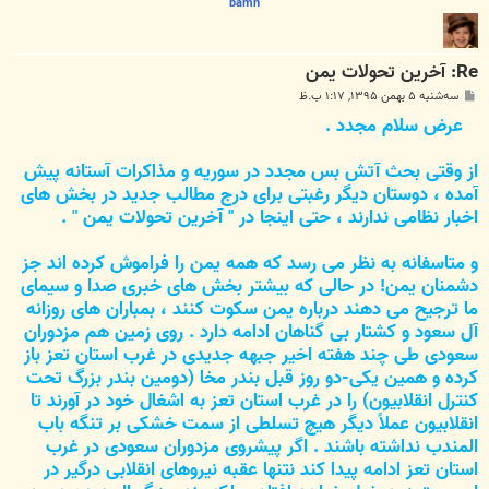
bamn
Re: آخرین تحولات یمن
پ
سه‌شنبه ۵ بهمن ۱۳۹۵, ۱:۱۷ ب.ظ
س
عرض سلام مجدد .
ت
از وقتی بحث آتش بس مجدد در سوریه و مذاکرات آستانه پیش
آمده ، دوستان دیگر رغبتی برای درج مطالب جدید در بخش های
اخبار نظامی ندارند ، حتی اینجا در " آخرین تحولات یمن " .
و متاسفانه به نظر می رسد که همه یمن را فراموش کرده اند جز
دشمنان یمن! در حالی که بیشتر بخش های خبری صدا و سیمای
ما ترجیح می دهند درباره یمن سکوت کنند ، بمباران های روزانه
آل سعود و کشتار بی گناهان ادامه دارد . روی زمین هم مزدوران
سعودی طی چند هفته اخیر جبهه جدیدی در غرب استان تعز باز
کرده و همین یکی-دو روز قبل بندر مخا (دومین بندر بزرگ تحت
کنترل انقلابیون) را در غرب استان تعز به اشغال خود در آورند تا
انقلابیون عملاً دیگر هیچ تسلطی از سمت خشکی بر تنگه باب
المندب نداشته باشند . اگر پیشروی مزدوران سعودی در غرب
استان تعز ادامه پیدا کند نتنها عقبه نیروهای انقلابی درگیر در