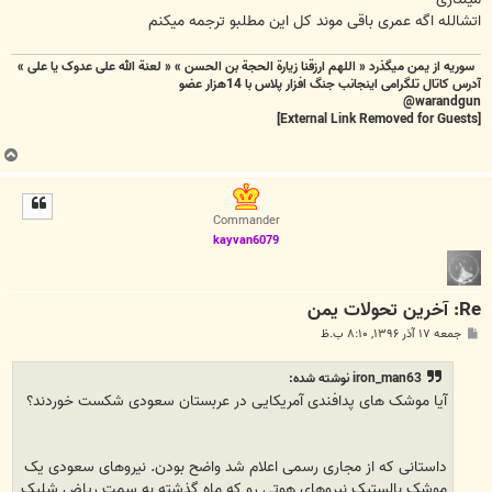
اتشالله اگه عمری باقی موند کل این مطلبو ترجمه میکنم
سوریه از یمن میگذرد « اللهم ارزقنا زيارة الحجة بن الحسن » « لعنة الله علی عدوک یا علی »
آدرس کاتال تلگرامی اینجانب جنگ افزار پلاس با 14هزار عضو
warandgun@
[External Link Removed for Guests]
ب
ا
ل
ا
Commander
kayvan6079
Re: آخرین تحولات یمن
پ
جمعه ۱۷ آذر ۱۳۹۶, ۸:۱۰ ب.ظ
س
ت
iron_man63 نوشته شده:
آیا موشک های پدافندی آمریکایی در عربستان سعودی شکست خوردند؟
داستانی که از مجاری رسمی اعلام شد واضح بودن. نیروهای سعودی یک
موشک بالستیک نیروهای هوتی رو که ماه گذشته به سمت ریاض شلیک