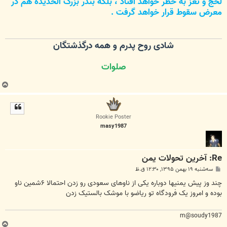
لحج و تعز به خطر خواهد افتاد ، بلکه بندر بزرگ الحدیده هم در
معرض سقوط قرار خواهد گرفت .
شادی روح پدرم و همه درگذشتگان
صلوات
ب
ا
ل
ا
Rookie Poster
masy1987
Re: آخرین تحولات یمن
پ
سه‌شنبه ۱۹ بهمن ۱۳۹۵, ۱۲:۳۰ ق.ظ
س
ت
چند وز پیش یمنیها دوباره یکی از ناوهای سعودی رو زدن احتمالا ۶شمین ناو
بوده و امروز یک فرودگاه تو ریاضو با موشک بالستیک زدن
m@soudy1987
ب