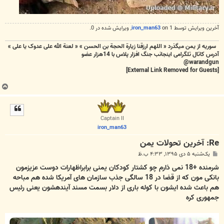
آخرین ويرايش توسط 1 on
iron_man63
, ويرايش شده در 0.
سوریه از یمن میگذرد « اللهم ارزقنا زيارة الحجة بن الحسن » « لعنة الله علی عدوک یا علی »
آدرس کاتال تلگرامی اینجانب جنگ افزار پلاس با 14هزار عضو
warandgun@
[External Link Removed for Guests]
ب
ا
ل
ا
Captain II
iron_man63
Re: آخرین تحولات یمن
پ
یک‌شنبه ۵ دی ۱۳۹۵, ۴:۳۳ ب.ظ
س
ت
شرمنده +18 نمی ذارم چو کشتار کودکان یمنی برابراظهارات دوست عزیزمون
بانکی مون که از قضا در 18 سالگی جذب سازمان های آمریکا شده هم مباحه
هم باعث شده ایشون با کوله باری از دلار بسمت مسند آیندهشون یعنی رئیس
جمهوری کره