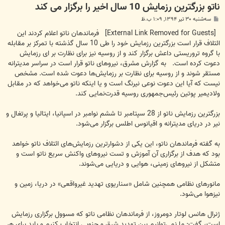
ناتو بزرگترین رزمایش 10 سال اخیر را برگزار می کند
پ
سه‌شنبه ۳۰ تیر ۱۳۹۴, ۱:۰۹ ب.ظ
س
ت
[External Link Removed for Guests]
فرماندهان ناتو اعلام کردند این
ائتلاف قرار است بزرگترین رزمایش خود را طی 10 سال گذشته با تمرکز بر مقابله
با گروه تروریستی داعش برگزار کند و از روسیه نیز برای نظارت بر ای رزمایش
دعوت کرده است. به گزارش مشرق، نیروهای ناتو قرار است در سراسر مدیترانه
مستقر شوند و از روسیه برای نظارت بر رزمایش‌ها دعوت شده است. مشخص
نیست که آیا این دعوت نوعی نیرنگ است و یا اینکه ناتو می‌خواهد که در مقابل
ولادیمیر پوتین رئیس‌جمهوری روسیه قدرت‌نمایی کند.
بزرگترین رزمایش ناتو از 28 سپتامبر تا ششم نوامبر در اسپانیا، ایتالیا و پرتغال و
نیر در دریای مدیترانه و اقیانوس اطلس برگزار می‌شود.
به گفته فرماندهان ناتو، این یکی از دشوارترین رزمایش‌های ائتلاف ناتو خواهد
بود که هدف از برگزاری آن آموزش و تست نیروهای واکنش سریع ناتو است و
متشکل از نیروهای زمینی، هوایی و دریایی می‌شوند.
مانورهای نظامی همچنین شامل «سناریوی تهدید غیرواقعی» در دریا، زمین و
نیزهوا می‌شود.
ژنرال هانس لوتار دومروز، از فرماندهان نظامی ناتو که مسوول برگزاری رزمایش
است، گفت: ما نمی‌توانیم بین تهدید شرق و جنوبی انتخاب کنیم و باید برای هر