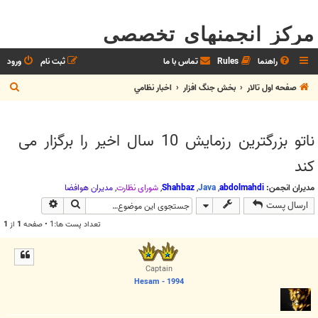
مرکز انجمنهای تخصصی
راهنما
Rules
تماس با ما
ثبت نام
ورود
ج
صفحه اول تالار
بخش جنگ افزار
اخبار نظامي
س
ت
ناتو بزرگترین رزمایش 10 سال اخیر را برگزار می
ج
کند
و
مدیران انجمن:
abdolmahdi
,
Java
,
Shahbaz
,
شوراي نظارت
,
مديران هوافضا
جستجو
جستجوی پیش
ارسال پست
تعداد پست ها:1 • صفحه
1
از
1
Captain
Hesam - 1994