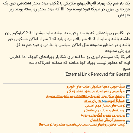
یک بار هم یک پهپاد قاچاقچیهای مکزیکی با 2کیلو مواد مخدر اشتباهی توی یک
بازارچه ی مرزی در امریکا فرود اومده بود !!!! که مواد مخدر رو بسته بودند زیر
بالهاش
در انگلیس پهپادهائی که به مردم فروخته میشه نباید بیشتر از 20 کیلوگرم وزن
داشنه باشه و نباید از 400 متر بالاتر بره و باید 150 متر از اماکن مسکونی دور
باشه و در مناطق ممنوعه مثل اماکن سیاسی یا نظامی و غیره هم به کل
پروازش ممنوعه
امریکا یک سیستم لیزری رو ساخته برای شکاپار پهپادهای کوچک اما خطرش
اینه که معلوم نیست پهپاد کجا مىافته که ممکنه خطرناک باشه
منبع
[External Link Removed for Guests]
صرفه‌جویی دهها میلیونیِ هزینه‌های خودرو
صرفه‌جویی دهها میلیونیِ هزینه‌های زندگی
برنامه‌های کاربردی اندروید و اطلاعات مهمِ تنظیمات اندروید
جسارتاً آموزش
توبه
به زبان ساده
توصیه‌های بسیار مهم امنیتی
توصیه‌های بسیار مهم سلامتی
سرویس و تعمیر آبگرمکن و پکیج
سیستم آبرسانی ساختمان
(پمپ،مخزن،روشهای‌نصب،عیب‌یابی،تعمیر،هشدارها،توصیه‌ها)