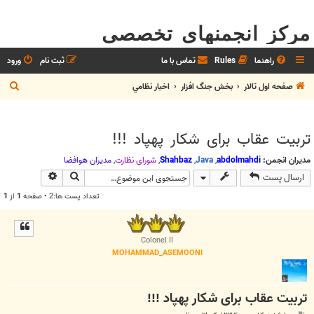
مرکز انجمنهای تخصصی
راهنما
Rules
تماس با ما
ثبت نام
ورود
ج
صفحه اول تالار
بخش جنگ افزار
اخبار نظامي
س
ت
تربیت عقاب برای شکار پهپاد !!!
ج
و
مدیران انجمن:
abdolmahdi
,
Java
,
Shahbaz
,
شوراي نظارت
,
مديران هوافضا
جستجو
جستجوی پیش
ارسال پست
تعداد پست ها:2 • صفحه
1
از
1
Colonel II
MOHAMMAD_ASEMOONI
تربیت عقاب برای شکار پهپاد !!!