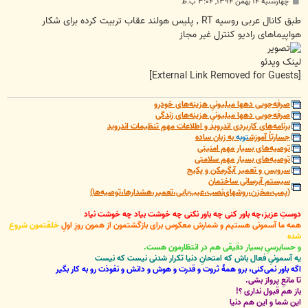
پ
چهارشنبه ۱۴ بهمن ۱۳۹۴, ۳:۰۴ ب.ظ
س
ت
طبق کانال عربی روسیه RT , پلیس هولند عقاب تربیت کرده برای شکار
هواپیماهای رادیو کنترل غیر مجاز
لینک ویدئو
[External Link Removed for Guests]
صرفه‌جویی دهها میلیونیِ هزینه‌های خودرو
صرفه‌جویی دهها میلیونیِ هزینه‌های زندگی
برنامه‌های کاربردی اندروید و اطلاعات مهمِ تنظیمات اندروید
جسارتاً آموزش
توبه
به زبان ساده
توصیه‌های بسیار مهم امنیتی
توصیه‌های بسیار مهم سلامتی
سرویس و تعمیر آبگرمکن و پکیج
سیستم آبرسانی ساختمان
(پمپ،مخزن،روشهای‌نصب،عیب‌یابی،تعمیر،هشدارها،توصیه‌ها)
دوستِ عزیز،چه باور کنی چه باور نکنی چه خوشت بیاد چه خوشت نیاد
همه ما آسمونی هستیم و شمارش معکوس برای بازگشتمون از همون روزِ اولِ
خلقتمون شروع
شده
و حسابرسیِ بسیار دقیقی هم در انتظارمون هست.
یه آسمونیِ فعال باش که امتحانِ دنیا تکرار شدنی نیست که نیست
اگه باور نمی‌کنی، برو همۀ ثروت و قدرت و هوش و دانش و نفوذت رو به کار بگیر
تا مانعِ پرواز بشی.
باز هم قبول نداری ؟!
این شما و این هم دنیا