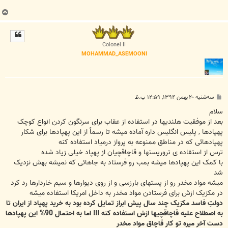
ب
ا
ل
ا
Colonel II
MOHAMMAD_ASEMOONI
پ
سه‌شنبه ۲۰ بهمن ۱۳۹۴, ۱۲:۵۹ ب.ظ
س
ت
سلام
بعد از موفقیت هلندیها در استفاده از عقاب برای سرنگون کردن انواع کوچک
پهپادها , پلیس انگلیس داره آماده میشه تا رسماً از این پهپادها برای شکار
پهپادهائی که در مناطق ممنوعه به پرواز درمیاد استفاده کنه
ترس از استفاده ی تروریستها و قاچاقچیان از پهپاد خیلی زیاد شده
با کمک این پهپادها میشه بمب رو فرستاد به جاهائی که نمیشه بهش نزدیک
شد
میشه مواد مخدر رو از پستهای بارزسی و از روی دیوارها و سیم خاردارها رد کرد
در مکزیک ازش برای فرستادن مواد مخدر به داخل امریکا استفاده میشه
دولتِ فاسد مکزیک چند سال پیش ابراز تمایل کرده بود به خرید پهپاد از ایران تا
به اصطلاح علیه قاچاقچیها ازش استفاده کنه !!! اما به احتمال 90% این پهپادها
دست آخر میره تو کار قاچاق مواد مخدر