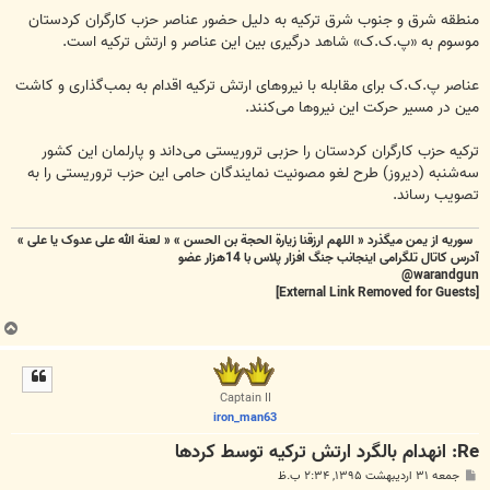
منطقه شرق و جنوب شرق ترکیه به دلیل حضور عناصر حزب کارگران کردستان
موسوم به «پ.ک.ک» شاهد درگیری‌ بین این عناصر و ارتش ترکیه است.
عناصر پ.ک.ک برای مقابله با نیروهای ارتش ترکیه اقدام به بمب‌گذاری و کاشت
مین در مسیر حرکت این نیروها می‌کنند.
ترکیه حزب کارگران کردستان را حزبی تروریستی می‌داند و پارلمان این کشور
سه‌شنبه (دیروز) طرح لغو مصونیت نمایندگان حامی این حزب تروریستی را به
تصویب رساند.
سوریه از یمن میگذرد « اللهم ارزقنا زيارة الحجة بن الحسن » « لعنة الله علی عدوک یا علی »
آدرس کاتال تلگرامی اینجانب جنگ افزار پلاس با 14هزار عضو
warandgun@
[External Link Removed for Guests]
ب
ا
ل
ا
Captain II
iron_man63
Re: انهدام بالگرد ارتش ترکیه توسط کردها
پ
جمعه ۳۱ اردیبهشت ۱۳۹۵, ۲:۳۴ ب.ظ
س