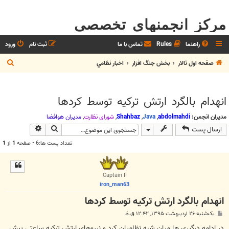
مرکز انجمنهای تخصصی
راهنما
Rules
تماس با ما
ثبت نام
ورود
ج
صفحه اول تالار
بخش جنگ افزار
اخبار نظامي
س
ت
انهدام بالگرد ارتش ترکیه توسط کردها
ج
و
مدیران انجمن:
abdolmahdi
,
Java
,
Shahbaz
,
شوراي نظارت
,
مديران هوافضا
جستجو
جستجوی پیش
ارسال پست
تعداد پست ها:6 • صفحه
1
از
1
Captain II
iron_man63
انهدام بالگرد ارتش ترکیه توسط کردها
پ
یک‌شنبه ۲۶ اردیبهشت ۱۳۹۵, ۱۲:۴۲ ق.ظ
س
ت
در ادامه درگیری ها میان شبه نظامیان کرد و نیروهای ارتش ترکیه ساعتی پیش