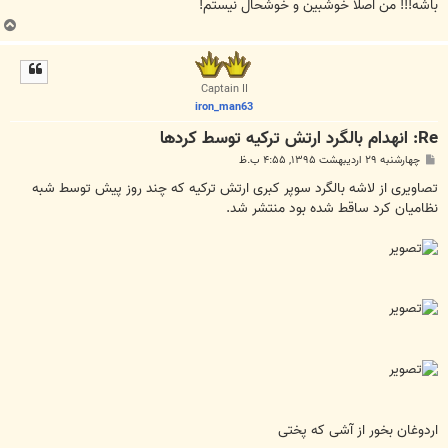
باشه!!! من اصلا خوشبین و خوشحال نیستم!
ب
ا
ل
ا
Captain II
iron_man63
Re: انهدام بالگرد ارتش ترکیه توسط کردها
پ
چهارشنبه ۲۹ اردیبهشت ۱۳۹۵, ۴:۵۵ ب.ظ
س
ت
تصاویری از لاشه بالگرد سوپر کبری ارتش ترکیه که چند روز پیش توسط شبه
نظامیان کرد ساقط شده بود منتشر شد.
اردوغان بخور از آشی که پختی