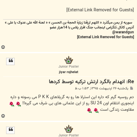
[External Link Removed for Guests]
سوریه از یمن میگذرد « اللهم ارزقنا زيارة الحجة بن الحسن » « لعنة الله علی عدوک یا علی »
آدرس کاتال تلگرامی اینجانب جنگ افزار پلاس با 14هزار عضو
warandgun@
[External Link Removed for Guests]
ب
ا
ل
ا
Junior Poster
jiyar rojhelat
Re: انهدام بالگرد ارتش ترکیه توسط کردها
پ
یک‌شنبه ۲۶ اردیبهشت ۱۳۹۵, ۱:۵۳ ب.ظ
س
ت
دم روسیه گرم که داره این استرلا ها رو به گریلاهای P K K می رسونه و داره
اینجوری انتقام اون SU 24 رو از این عثمانی های بی شرف می گیره!!
مقاومت زندگی است
ب
ا
ل
ا
Junior Poster