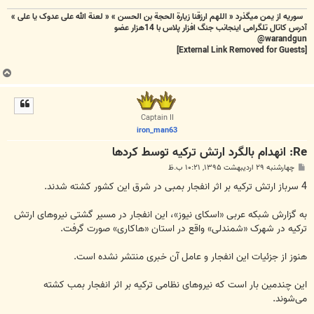
سوریه از یمن میگذرد « اللهم ارزقنا زيارة الحجة بن الحسن » « لعنة الله علی عدوک یا علی »
آدرس کاتال تلگرامی اینجانب جنگ افزار پلاس با 14هزار عضو
warandgun@
[External Link Removed for Guests]
ب
ا
ل
ا
Captain II
iron_man63
Re: انهدام بالگرد ارتش ترکیه توسط کردها
پ
چهارشنبه ۲۹ اردیبهشت ۱۳۹۵, ۱۰:۲۱ ب.ظ
س
ت
4 سرباز ارتش ترکیه بر اثر انفجار بمبی در شرق این کشور کشته شدند.
به گزارش شبکه عربی «اسکای نیوز»، این انفجار در مسیر گشتی نیروهای ارتش
ترکیه در شهرک «شمندلی» واقع در استان «هاکاری» صورت گرفت.
هنوز از جزئیات این انفجار و عامل آن خبری منتشر نشده است.
این چندمین بار است که نیروهای نظامی ترکیه بر اثر انفجار بمب کشته
می‌شوند.