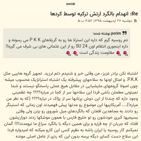
omidr
Re: انهدام بالگرد ارتش ترکیه توسط کردها
پ
دوشنبه ۲۷ اردیبهشت ۱۳۹۵, ۴:۵۲ ب.ظ
س
ت
porim نوشته شده:
دم روسیه گرم که داره این استرلا ها رو به گریلاهای P K K می رسونه و
داره اینجوری انتقام اون SU 24 رو از این عثمانی های بی شرف می گیره!!
مقاومت زندگی است
اشتباه نکن برادر عزیز، من وقتی خبر و شنیدم دلم لرزید. تجهیز گروه هاییی مثل
P.K.K. و امثال اونها به سلاحهای پیشرفته یک اشتباه استراتژیک محسوب میشه
چون اصولا گروههای ملیشیایی در مقابل هیج عملی پاسخگو نیستند و شما
نمیتونی مطمئن باشی فردا این سلاحها سر از کجا در میاره؟؟؟؟ چه تظمینی
وجود داره که چندتا از این دوش پرتابها سر از پژاک در نیاره؟؟؟؟ (که به نظر من
میاره!).... آمریکاییها این موضوع رو مدتها پیش فهمیدند اون زمانی که استینگر
رو دادند به مجاهدین افغان که بالگردهای میل شوروی رو بزنن ولی وقتی
بسیجیها کبری خودشون رو تو خلیج فارس با همون موشکها زدند دوزاریشون
افتاد که جریان از چه قراره و برای همین دیگه با بالگرد سراغ ما نیومدند!!!! گمان
نمیکنم کار روسیه یا ایران باشه به نظرم کسی این کارو میکنه که امیدواره فردا
این سلاح دست کسای دیگه برسه بدون این که ردی از عامل اصلی مونده