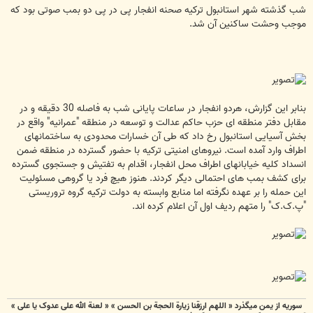
ت
شب گذشته شهر استانبول ترکیه صحنه انفجار پی در پی دو بمب صوتی بود که
موجب وحشت ساکنین آن شد.
بنابر این گزارش، هردو انفجار در ساعات پایانی شب به فاصله 30 دقیقه و در
مقابل دفتر منطقه ای حزب حاکم عدالت و توسعه در منطقه "عمرانیه" واقع در
بخش آسیایی استانبول رخ داد که طی آن خسارات محدودی به ساختمانهای
اطراف وارد آمده است. نیروهای امنیتی ترکیه با حضور گسترده در منطقه ضمن
انسداد کلیه خیابانهای اطراف محل انفجار، اقدام به تفتیش و جستجوی گسترده
برای کشف بمب های احتمالی دیگر کردند. هنوز هیچ فرد یا گروهی مسئولیت
این حمله را بر عهده نگرفته اما منابع وابسته به دولت ترکیه گروه تروریستی
"پ.ک.ک" را متهم ردیف اول آن اعلام کرده اند.
سوریه از یمن میگذرد « اللهم ارزقنا زيارة الحجة بن الحسن » « لعنة الله علی عدوک یا علی »