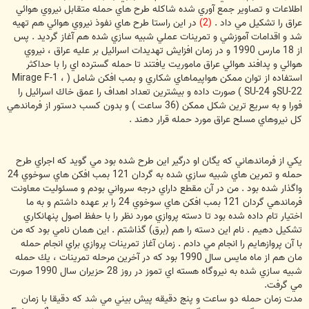
اطلاعات و تصاوير جمع آوري شده شاكله طرح هاي حمله متقابل نيروي هوائي
عراق را تشكيل مي داد .
(2)
در اين راستا طرح هاي نفوذ نيروي هوائي هم تهيه
شد و اقدامات آموزشي و تمرينات عملي شبيه سازي شده هم آغاز گرديد . پس
از 18 مارس 1990 و در زمان افزايش تهديدات اسرائيل بر عليه عراق ، نيروي
هوائي و پدافند هوائي عراق ماموريت يافتند تا حمله گسترده اي را با حداكثر
استفاده از توان ممكن هواپيماهاي شكاري و بمب افكن شامل ( Mirage F-1 ،
SU-22و SU-24 ) صورت داده و بيشترين تعداد اهداف را عمق خاك اسرائيل را
فورا و به سريع ترين شكل ممكن (36 ساعت ) و بدون كسب دستور از فرماندهي
كل نيروهاي مسلح عراق مورد حمله قرار دهند .
يكي از فرماندهاني كه يگان او درگير اين طرح شده بود مي گويد كه اجراي طرح
حمله و تمرين هاي شبيه سازي شده به گردان 121 بمب افكن هاي سوخوي 24
واگذار شده بود . من در آن مقطع داراي درجه سرواني بودم و مسئوليت معاونت
فرماندهي گردان 121 بمب افكن هاي سوخوي 24 را بر عهده داشتم و به ما
اختيار تام داده شده بود تا دسته پروازي مورد نظر را با حفظ اصول پنهانكاري
تشكيل دهيم . نام اين دسته را هم (برق) گذاشتم . اين همان نامي بود كه من
با آن پروازهايم را انجام مي دادم . زمان آغاز تمرينات پروازي براي انجام حمله
مان هم از ماه مايس سال 1990 بود كه در آخرين مرحله تمرينات ، يك حمله
شبيه سازي شده به نيروگاه هسته اي تموز در روز 28 حزيران سال 1990 صورت
مي گرفت.
مدت زمان حمله دو ساعت و پنج دقيقه پيش بيني مي شد كه دقيقا با زمان