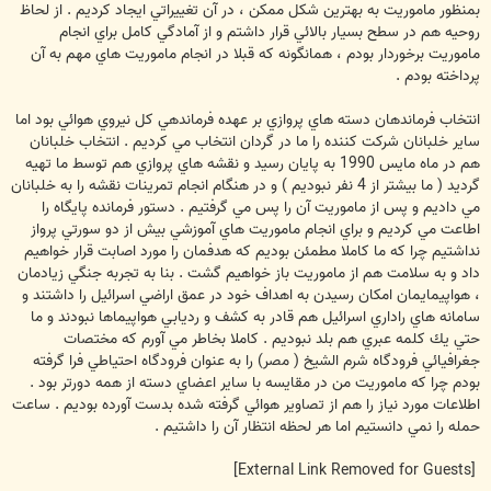
بمنظور ماموريت به بهترين شكل ممكن ، در آن تغييراتي ايجاد كرديم . از لحاظ
روحيه هم در سطح بسيار بالائي قرار داشتم و از آمادگي كامل براي انجام
ماموريت برخوردار بودم ، همانگونه كه قبلا در انجام ماموريت هاي مهم به آن
پرداخته بودم .
انتخاب فرماندهان دسته هاي پروازي بر عهده فرماندهي كل نيروي هوائي بود اما
ساير خلبانان شركت كننده را ما در گردان انتخاب مي كرديم . انتخاب خلبانان
هم در ماه مايس 1990 به پايان رسيد و نقشه هاي پروازي هم توسط ما تهيه
گرديد ( ما بيشتر از 4 نفر نبوديم ) و در هنگام انجام تمرينات نقشه را به خلبانان
مي داديم و پس از ماموريت آن را پس مي گرفتيم . دستور فرمانده پايگاه را
اطاعت مي كرديم و براي انجام ماموريت هاي آموزشي بيش از دو سورتي پرواز
نداشتيم چرا كه ما كاملا مطمئن بوديم كه هدفمان را مورد اصابت قرار خواهيم
داد و به سلامت هم از ماموريت باز خواهيم گشت . بنا به تجربه جنگي زيادمان
، هواپيمايمان امكان رسيدن به اهداف خود در عمق اراضي اسرائيل را داشتند و
سامانه هاي راداري اسرائيل هم قادر به كشف و رديابي هواپيماها نبودند و ما
حتي يك كلمه عبري هم بلد نبوديم . كاملا بخاطر مي آورم كه مختصات
جغرافيائي فرودگاه شرم الشيخ ( مصر) را به عنوان فرودگاه احتياطي فرا گرفته
بودم چرا كه ماموريت من در مقايسه با ساير اعضاي دسته از همه دورتر بود .
اطلاعات مورد نياز را هم از تصاوير هوائي گرفته شده بدست آورده بوديم . ساعت
حمله را نمي دانستيم اما هر لحظه انتظار آن را داشتيم .
[External Link Removed for Guests]