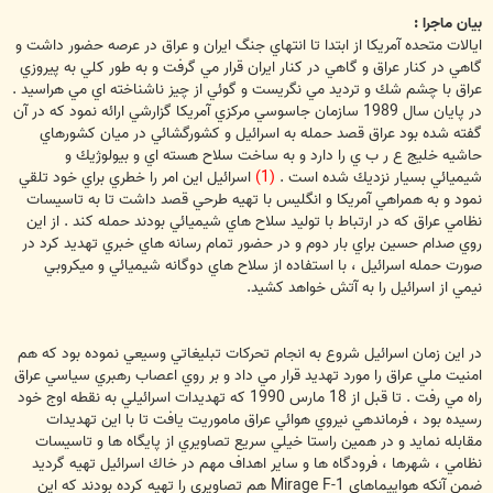
بيان ماجرا :
ايالات متحده آمريكا از ابتدا تا انتهاي جنگ ايران و عراق در عرصه حضور داشت و
گاهي در كنار عراق و گاهي در كنار ايران قرار مي گرفت و به طور كلي به پيروزي
عراق با چشم شك و ترديد مي نگريست و گوئي از چيز ناشناخته اي مي هراسيد .
در پايان سال 1989 سازمان جاسوسي مركزي آمريكا گزارشي ارائه نمود كه در آن
گفته شده بود عراق قصد حمله به اسرائيل و كشورگشائي در ميان كشورهاي
حاشيه خليج ع ر ب ي را دارد و به ساخت سلاح هسته اي و بيولوژيك و
شيميائي بسيار نزديك شده است .
(1)
اسرائيل اين امر را خطري براي خود تلقي
نمود و به همراهي آمريكا و انگليس با تهيه طرحي قصد داشت تا به تاسيسات
نظامي عراق كه در ارتباط با توليد سلاح هاي شيميائي بودند حمله كند . از اين
روي صدام حسين براي بار دوم و در حضور تمام رسانه هاي خبري تهديد كرد در
صورت حمله اسرائيل ، با استفاده از سلاح هاي دوگانه شيميائي و ميكروبي
نيمي از اسرائيل را به آتش خواهد كشيد.
در اين زمان اسرائيل شروع به انجام تحركات تبليغاتي وسيعي نموده بود كه هم
امنيت ملي عراق را مورد تهديد قرار مي داد و بر روي اعصاب رهبري سياسي عراق
راه مي رفت . تا قبل از 18 مارس 1990 كه تهديدات اسرائيلي به نقطه اوج خود
رسيده بود ، فرماندهي نيروي هوائي عراق ماموريت يافت تا با اين تهديدات
مقابله نمايد و در همين راستا خيلي سريع تصاويري از پايگاه ها و تاسيسات
نظامي ، شهرها ، فرودگاه ها و ساير اهداف مهم در خاك اسرائيل تهيه گرديد
ضمن آنكه هواپيماهاي Mirage F-1 هم تصاويري را تهيه كرده بودند كه اين