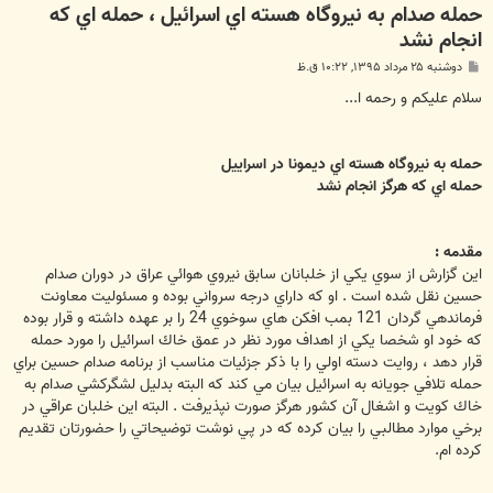
حمله صدام به نيروگاه هسته اي اسرائيل ، حمله اي كه
انجام نشد
پ
دوشنبه ۲۵ مرداد ۱۳۹۵, ۱۰:۲۲ ق.ظ
س
ت
سلام عليكم و رحمه ا...
حمله به نيروگاه هسته اي ديمونا در اسراييل
حمله اي كه هرگز انجام نشد
مقدمه :
اين گزارش از سوي يكي از خلبانان سابق نيروي هوائي عراق در دوران صدام
حسين نقل شده است . او كه داراي درجه سرواني بوده و مسئوليت معاونت
فرماندهي گردان 121 بمب افكن هاي سوخوي 24 را بر عهده داشته و قرار بوده
كه خود او شخصا يكي از اهداف مورد نظر در عمق خاك اسرائيل را مورد حمله
قرار دهد ، روايت دسته اولي را با ذكر جزئيات مناسب از برنامه صدام حسين براي
حمله تلافي جويانه به اسرائيل بيان مي كند كه البته بدليل لشگركشي صدام به
خاك كويت و اشغال آن كشور هرگز صورت نپذيرفت . البته اين خلبان عراقي در
برخي موارد مطالبي را بيان كرده كه در پي نوشت توضيحاتي را حضورتان تقديم
كرده ام.