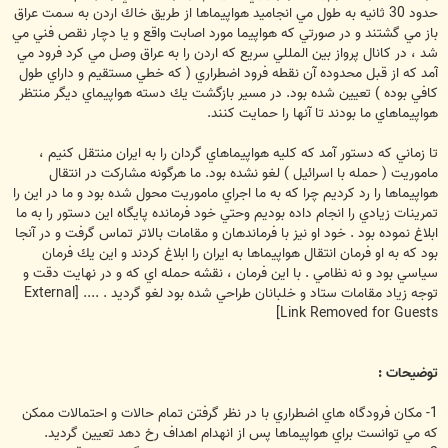
حدود 30 ثانيه به طول مي انجاميد هواپيماها از طريق خاك اردن به سمت عراق
باز مي گشتند و در صورتي كه هواپيما مورد اصابت واقع و يا دچار نقص فني مي
شد ، در كانال پرواز بين المللي سريع كه اردن را به عراق وصل مي كرد فرود مي
آمد كه از قبل محدوده آن نقطه فرود اضطراري ( كه خطي مستقيم و داراي طول
كافي بوده ) تعيين شده بود. در مسير بازگشت يك دسته هواپيماي ديگر منتظر
هواپيماهاي ما بودند تا آنها را حمايت كنند.
تا زماني كه دستور آمد كه كليه هواپيماهاي گردان را به ايران منتقل كنيم ،
ماموريت ( حمله با اسرائيل ) لغو نشده بود. ما هرگونه مشاركت در انتقال
هواپيماها را رد كرديم چرا كه به ما اجراي ماموريت محول شده بود و ما در اين را
تمرينات زيادي را انجام داده بوديم وحتي خود فرمانده پايگاه اين دستور را به ما
ابلاغ نموده بود . خود او نيز با فرماندهان و مقامات بالاتر تماس گرفت و در آنجا
بود كه به او فرمان انتقال هواپيماها به ايران را ابلاغ كردند و اين يك فرمان
سياسي بود و نه نظامي . با اين فرمان ، نقشه حمله اي كه و در نهايت دقت و
توجه زياد مقامات ستاد و خلبانان طراحي شده بود لغو گرديد . ....
[External
Link Removed for Guests]
توضيحات :
1- مكان فرودگاه هاي اضطراري با در نظر گرفتن تمام حالات و احتمالات ممكن
كه مي توانست براي هواپيماها پس از انهدام اهداف رخ دهد تعيين گرديد.