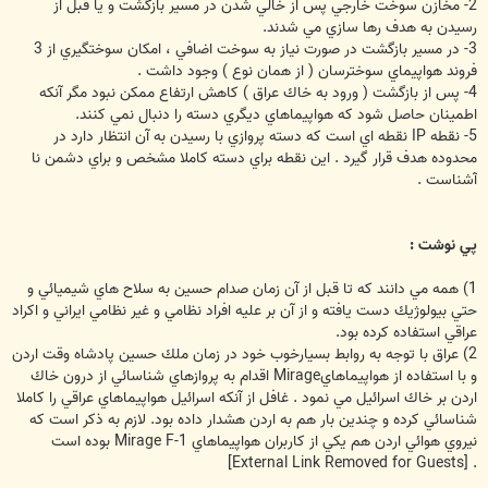
2- مخازن سوخت خارجي پس از خالي شدن در مسير بازگشت و يا قبل از
رسيدن به هدف رها سازي مي شدند.
3- در مسير بازگشت در صورت نياز به سوخت اضافي ، امكان سوختگيري از 3
فروند هواپيماي سوخترسان ( از همان نوع ) وجود داشت .
4- پس از بازگشت ( ورود به خاك عراق ) كاهش ارتفاع ممكن نبود مگر آنكه
اطمينان حاصل شود كه هواپيماهاي ديگري دسته را دنبال نمي كنند.
5- نقطه IP نقطه اي است كه دسته پروازي با رسيدن به آن انتظار دارد در
محدوده هدف قرار گيرد . اين نقطه براي دسته كاملا مشخص و براي دشمن نا
آشناست .
پي نوشت :
1) همه مي دانند كه تا قبل از آن زمان صدام حسين به سلاح هاي شيميائي و
حتي بيولوژيك دست يافته و از آن بر عليه افراد نظامي و غير نظامي ايراني و اكراد
عراقي استفاده كرده بود.
2) عراق با توجه به روابط بسيارخوب خود در زمان ملك حسين پادشاه وقت اردن
و با استفاده از هواپيماهايMirage اقدام به پروازهاي شناسائي از درون خاك
اردن بر خاك اسرائيل مي نمود . غافل از آنكه اسرائيل هواپيماهاي عراقي را كاملا
شناسائي كرده و چندين بار هم به اردن هشدار داده بود. لازم به ذكر است كه
نيروي هوائي اردن هم يكي از كاربران هواپيماهاي Mirage F-1 بوده است
[External Link Removed for Guests]
.