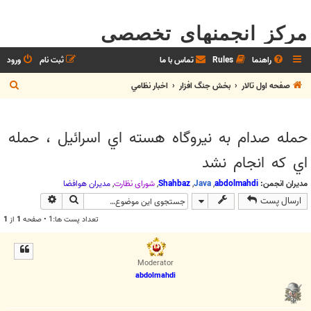
مرکز انجمنهای تخصصی
راهنما
Rules
تماس با ما
ثبت نام
ورود
ج
صفحه اول تالار
بخش جنگ افزار
اخبار نظامي
س
ت
حمله صدام به نيروگاه هسته اي اسرائيل ، حمله
ج
اي كه انجام نشد
و
مدیران انجمن:
abdolmahdi
,
Java
,
Shahbaz
,
شوراي نظارت
,
مديران هوافضا
جستجو
جستجوی پیش
ارسال پست
تعداد پست ها:1 • صفحه
1
از
1
Moderator
abdolmahdi