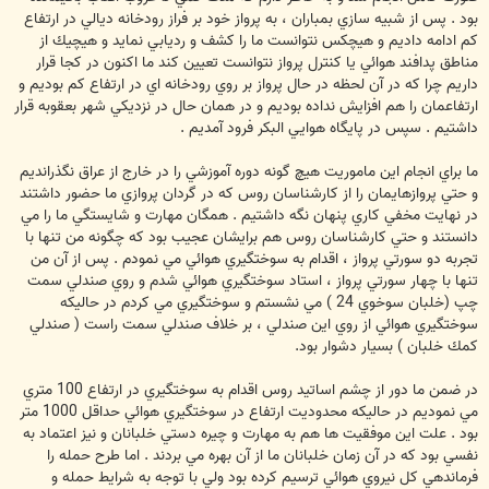
بود . پس از شبيه سازي بمباران ، به پرواز خود بر فراز رودخانه ديالي در ارتفاع
كم ادامه داديم و هيچكس نتوانست ما را كشف و رديابي نمايد و هيچيك از
مناطق پدافند هوائي يا كنترل پرواز نتوانست تعيين كند ما اكنون در كجا قرار
داريم چرا كه در آن لحظه در حال پرواز بر روي رودخانه اي در ارتفاع كم بوديم و
ارتفاعمان را هم افزايش نداده بوديم و در همان حال در نزديكي شهر بعقوبه قرار
داشتيم . سپس در پايگاه هوايي البكر فرود آمديم .
ما براي انجام اين ماموريت هيچ گونه دوره آموزشي را در خارج از عراق نگذرانديم
و حتي پروازهايمان را از كارشناسان روس كه در گردان پروازي ما حضور داشتند
در نهايت مخفي كاري پنهان نگه داشتيم . همگان مهارت و شايستگي ما را مي
دانستند و حتي كارشناسان روس هم برايشان عجيب بود كه چگونه من تنها با
تجربه دو سورتي پرواز ، اقدام به سوختگيري هوائي مي نمودم . پس از آن من
تنها با چهار سورتي پرواز ، استاد سوختگيري هوائي شدم و روي صندلي سمت
چپ (خلبان سوخوي 24 ) مي نشستم و سوختگيري مي كردم در حاليكه
سوختگيري هوائي از روي اين صندلي ، بر خلاف صندلي سمت راست ( صندلي
كمك خلبان ) بسيار دشوار بود.
در ضمن ما دور از چشم اساتيد روس اقدام به سوختگيري در ارتفاع 100 متري
مي نموديم در حاليكه محدوديت ارتفاع در سوختگيري هوائي حداقل 1000 متر
بود . علت اين موفقيت ها هم به مهارت و چيره دستي خلبانان و نيز اعتماد به
نفسي بود كه در آن زمان خلبانان ما از آن بهره مي بردند . اما طرح حمله را
فرماندهي كل نيروي هوائي ترسيم كرده بود ولي با توجه به شرايط حمله و