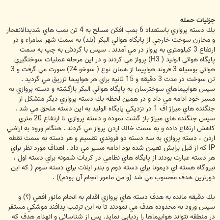
جزئيات حمله
يك دسته پروازي باستعداد 6 بمب افكن مسلح به 4 تن بمب هاي شديدالانفجار
و مخازن سوخت خارجي از پايگاه هوائي البكر (بلد) به سمت شهر سامراء و در
ارتفاع 3 كيلومتري به پرواز در مي آمدند . سپس با گردش به چپ به سمت
پايگاه هوائي الوليد ( H3) پرواز مي كردند و در اين مرحله عمليات سوختگيري
هوائي بوسيله 3 فروند هواپيما از همان نوع ( سوخو 24) صورت مي گرفت و 3
تن سوخت در مدت 3 دقيقه و 15 ثانيه براي هر هواپيما تزريق مي گرديد .
سپس هواپيماهاي سوخترسان به پايگاه هوائي البكر بازگشته و دسته پروازي به
مسير خود ادامه مي داد و در همين لحظه يك دسته پروازي ديگر متشكل از
جنگنده هاي ميراژ اف 1 در نزديكي پايگاه الوليد به اين دسته ملحق مي شد .
سپس جنگنده هاي ميراژ باز گشت نموده و دسته پروازي تا ارتفاع 20 متري
كاهش ارتفاع داده و به سمت خاك اردن پرواز مي كردند . هنگام ورود به اراضي
اردن ، دسته پروازي به سه دسته دو فروندي تقسيم و هر دسته به سمت نقطه
IP كه از قبل برايش تعيين شده بود ادامه مسير مي داد . اهداف مورد نظر براي
هر دسته عبارت بودند از پايگاه هاي نظامي در كريات شمونه براي دسته اول ،
نيروگاه هسته اي ديمونا براي دسته دوم و بندر ايلات براي دسته سوم ( كه اين
دورترين هدف محسوب مي شد (و من مامور انجام آن بودم)) .
يك دقيقه مانده به هدف دسته هاي پروازي اقدام به انجام مانور افعي (؟) و
سپس ورود به محدوده هدف مي نمودند تا به اين ترتيب پدافند موشكي مستقر
در منطقه نتواند هواپيماها را رديابي نمايد. پس از شناسائي و انهدام هدف كه