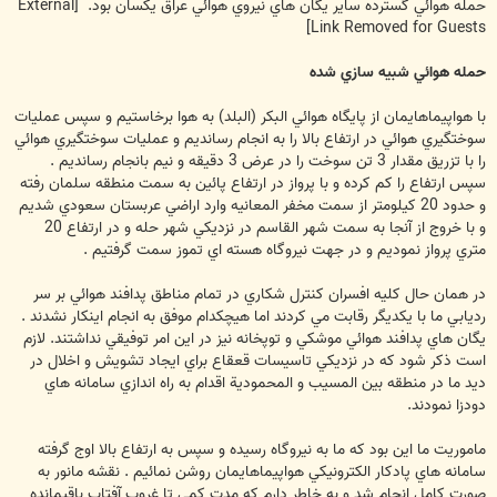
حمله هوائي گسترده ساير يگان هاي نيروي هوائي عراق يكسان بود.
[External
Link Removed for Guests]
حمله هوائي شبيه سازي شده
با هواپيماهايمان از پايگاه هوائي البكر (البلد) به هوا برخاستيم و سپس عمليات
سوختگيري هوائي در ارتفاع بالا را به انجام رسانديم و عمليات سوختگيري هوائي
را با تزريق مقدار 3 تن سوخت را در عرض 3 دقيقه و نيم بانجام رسانديم .
سپس ارتفاع را كم كرده و با پرواز در ارتفاع پائين به سمت منطقه سلمان رفته
و حدود 20 كيلومتر از سمت مخفر المعانيه وارد اراضي عربستان سعودي شديم
و با خروج از آنجا به سمت شهر القاسم در نزديكي شهر حله و در ارتفاع 20
متري پرواز نموديم و در جهت نيروگاه هسته اي تموز سمت گرفتيم .
در همان حال كليه افسران كنترل شكاري در تمام مناطق پدافند هوائي بر سر
رديابي ما با يكديگر رقابت مي كردند اما هيچكدام موفق به انجام اينكار نشدند .
يگان هاي پدافند هوائي موشكي و توپخانه نيز در اين امر توفيقي نداشتند. لازم
است ذكر شود كه در نزديكي تاسيسات قعقاع براي ايجاد تشويش و اخلال در
ديد ما در منطقه بين المسيب و المحمودية اقدام به راه اندازي سامانه هاي
دودزا نمودند.
ماموريت ما اين بود كه ما به نيروگاه رسيده و سپس به ارتفاع بالا اوج گرفته
سامانه هاي پادكار الكترونيكي هواپيماهايمان روشن نمائيم . نقشه مانور به
صورت كامل انجام شد و به خاطر دارم كه مدت كمي تا غروب آفتاب باقيمانده