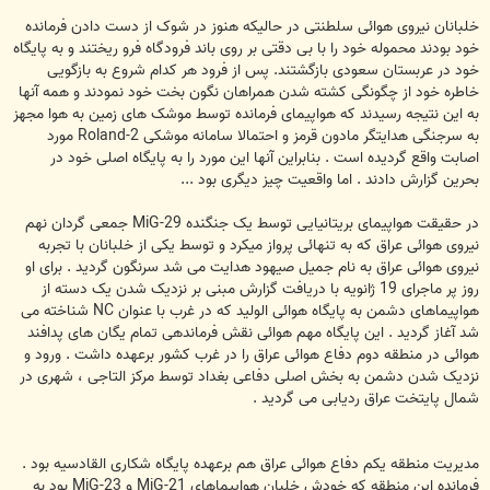
خلبانان نیروی هوائی سلطنتی در حالیکه هنوز در شوک از دست دادن فرمانده
خود بودند محموله خود را با بی دقتی بر روی باند فرودگاه فرو ریختند و به پایگاه
خود در عربستان سعودی بازگشتند. پس از فرود هر کدام شروع به بازگویی
خاطره خود از چگونگی کشته شدن همراهان نگون بخت خود نمودند و همه آنها
به این نتیجه رسیدند که هواپیمای فرمانده توسط موشک های زمین به هوا مجهز
به سرجنگی هدایتگر مادون قرمز و احتمالا سامانه موشکی Roland-2 مورد
اصابت واقع گردیده است . بنابراین آنها این مورد را به پایگاه اصلی خود در
بحرین گزارش دادند . اما واقعیت چیز دیگری بود ...
در حقیقت هواپیمای بریتانیایی توسط یک جنگنده MiG-29 جمعی گردان نهم
نیروی هوائی عراق که به تنهائی پرواز میکرد و توسط یکی از خلبانان با تجربه
نیروی هوائی عراق به نام جمیل صیهود هدایت می شد سرنگون گردید . برای او
روز پر ماجرای 19 ژانویه با دریافت گزارش مبنی بر نزدیک شدن یک دسته از
هواپیماهای دشمن به پایگاه هوائی الولید که در غرب با عنوان NC شناخته می
شد آغاز گردید . این پایگاه مهم هوائی نقش فرماندهی تمام یگان های پدافند
هوائی در منطقه دوم دفاع هوائی عراق را در غرب کشور برعهده داشت . ورود و
نزدیک شدن دشمن به بخش اصلی دفاعی بغداد توسط مرکز التاجی ، شهری در
شمال پایتخت عراق ردیابی می گردید .
مدیریت منطقه یکم دفاع هوائی عراق هم برعهده پایگاه شکاری القادسیه بود .
فرمانده این منطقه که خودش خلبان هواپیماهای MiG-21 و MiG-23 بود به