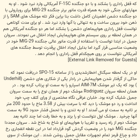
که قفل راداری را بشکند و با دو جنگنده F-15C آمریکائی وارد نبرد شود . او به
مهارتهای جنگی خود به همراه قدرت مانور برتر جنگنده MIG-29 برای رویاروئی با
دو جنگنده دشمن اطمینان کامل داشت بنا براین فکر تله موشک های SAM را از
ذهن خود بیرون ساخت و به تنهائی با آنها وارد نبرد شد . او برای مدت کوتاهی
توانست قفل راداری هواپیماهای دشمن را بشکند اما هر دو جنگنده آمریکائی هم
در همان لحظه بر روی سیستم های هواپیمایش ایجاد اخلال می نمودند. سروان
جمیل در ابتدا توانست با استفاده از قدرت مانور عالی جنگنده MIG-29 خود در
وضعیت مناسبی قرار گیرد اما بدلیل ایجاد اخلال پرقدرت توسط جنگنده های
آمریکائی نتوانست بر روی هیچکدام قفل راداری را انجام دهد .
[External Link Removed for Guests]
او در یک لحظه سیگنال اخطارشدیدی را از سامانه SPO-15 دریافت نمود که
حاکی از گرفتار شدن هواپیمایش در رادار یکی از شکاری های دشمن (Underhill
) بود که یک تیر موشک AIM-7M اسپارو را به سمت او پرتاب کرده بود . در
همان لحظه سروان Rodriguez موشک دوم از همان نوع را به سمت سروان
جمیل شلیک کرده بود. خلبان عراقی نگاه مختصری از ورای کتف چپ خود
انداخت و رد دو موشک را دید که با سرعت بیش از 3.58 ماخ یا حدود 200 متر
بر ثانیه به سمت او می آمدند ! او به تندی و با تحمل فشار حدود 9G به سمت
آنها چرخید . موشک اول نتوانست او را بزند و به خطا رفت اما چند ثانیه بعد
موشک دوم از راه رسید و تقریبا با هواپیمای او شاخ به شاخ شد . سروان مجددا
جنگنده MiG خود را در وضعیت گردش گود قرارداد اما در این نقطه انفجاری رخ
داد و چراغ قرمز تمام تجهیزات مقابل جمیل روشن شدند . این موشک از سوی