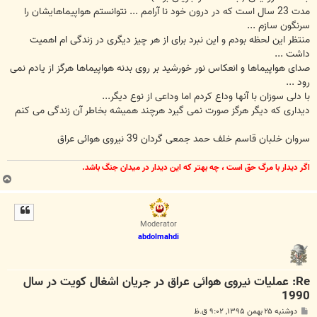
مدت 23 سال است که در درون خود نا آرامم ... نتوانستم هواپیماهایشان را
سرنگون سازم ...
منتظر این لحظه بودم و این نبرد برای از هر چیز دیگری در زندگی ام اهمیت
داشت ...
صدای هواپیماها و انعکاس نور خورشید بر روی بدنه هواپیماها هرگز از یادم نمی
رود ...
با دلی سوزان با آنها وداع کردم اما وداعی از نوع دیگر...
دیداری که دیگر هرگز صورت نمی گیرد هرچند همیشه بخاطر آن زندگی می کنم
سروان خلبان قاسم خلف حمد جمعی گردان 39 نیروی هوائی عراق
اگر ديدار با مرگ حق است ، چه بهتر كه اين ديدار در ميدان جنگ باشد.
ب
ا
ل
ا
Moderator
abdolmahdi
Re: عملیات نیروی هوائی عراق در جریان اشغال کویت در سال
1990
پ
دوشنبه ۲۵ بهمن ۱۳۹۵, ۹:۰۲ ق.ظ