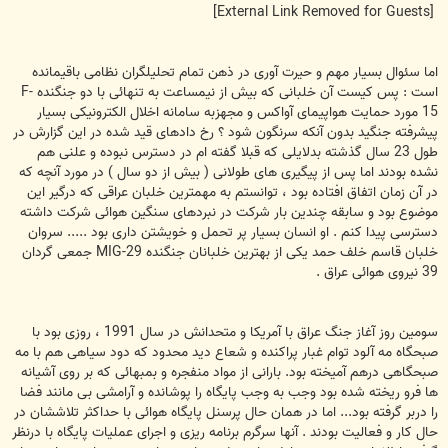
[External Link Removed for Guests]
اما سئوال بسیار مهم و حیرت آوری در ذهن تمام تحلیلگران نظامی باقیمانده
است : پس کیست آن خلبانی که بیش از نیمساعت به تنهائی با دو جنگنده F-
15 مورد حمایت هواپیمای آواکس و مجهزبه سامانه اخلال الکترونیکی بسیار
پیشرفته جنگید بدون آنکه سرنگون شود ؟ رخ دادهای قید شده در این گزارش در
طول 23 سال گذشته بدلایلی که قبلا گفته ام در دسترس نبوده و علنی هم
نشده بودند اما پس از پیگیری های طولانی ( بیش از دو سال ) در مورد آنچه که
در آن زمان اتفاق افتاده بود ، توانستم به مهمترین خلبان عراقی که درگیر این
موضوع بود و سابقه چندین بار شرکت در نبردهای سنگین هوائی شرکت داشته
دسترسی پیدا کنم . او انسان بسیار پر تحمل و خویشتن داری بود ..... سروان
خلبان قاسم خلف حمد یکی از بهترین خلبانان جنگنده MIG-29 جمعی گردان
39 نیروی هوائی عراق .
سومین روز آغاز جنگ عراق با آمریکا و متحدانش در سال 1991 ، روزی بود با
صبحگاه مه آلود توام غبار پراکنده و شعاع دید محدود که دود سیاهی هم با مه
صبحگاهی درهم آمیخته بود. بارانی از مواد منفجره و بمبهائی که بر روی آشیانه
ها فرو ریخته شده بود وجب به وجب پایگاه را پوشانده و آرامشی بی مانند فضا
را دربر گرفته بود... اما در همان حال پرسنل پایگاه هوائی با حداکثر تلاششان در
حال کار و فعالیت بودند . آنها سرگرم برنامه ریزی و اجرای عملیات پایگاه با درنظر