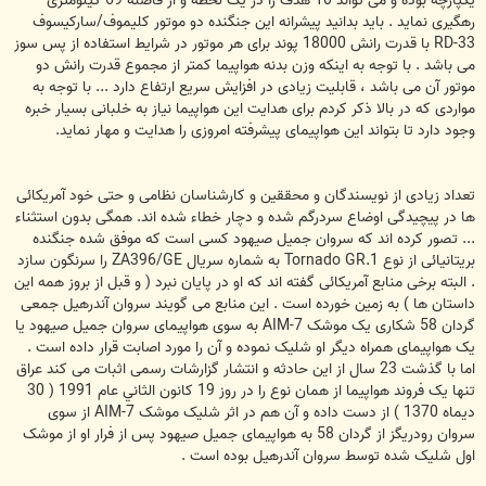
یکپارچه بوده و می تواند 10 هدف را در یک لحظه و از فاصله 69 کیلومتری
رهگیری نماید . باید بدانید پیشرانه این جنگنده دو موتور کلیموف/سارکیسوف
RD-33 با قدرت رانش 18000 پوند برای هر موتور در شرایط استفاده از پس سوز
می باشد . با توجه به اینکه وزن بدنه هواپیما کمتر از مجموع قدرت رانش دو
موتور آن می باشد ، قابلیت زیادی در افزایش سریع ارتفاع دارد ... با توجه به
مواردی که در بالا ذکر کردم برای هدایت این هواپیما نیاز به خلبانی بسیار خبره
وجود دارد تا بتواند این هواپیمای پیشرفته امروزی را هدایت و مهار نماید.
تعداد زیادی از نویسندگان و محققین و کارشناسان نظامی و حتی خود آمریکائی
ها در پیچیدگی اوضاع سردرگم شده و دچار خطاء شده اند. همگی بدون استثناء
... تصور کرده اند که سروان جمیل صیهود کسی است که موفق شده جنگنده
بریتانیائی از نوع Tornado GR.1 به شماره سریال ZA396/GE را سرنگون سازد
. البته برخی منابع آمریکائی گفته اند که او در پایان نبرد ( و قبل از بروز همه این
داستان ها ) به زمین خورده است . این منابع می گویند سروان آندرهیل جمعی
گردان 58 شکاری یک موشک AIM-7 به سوی هواپیمای سروان جمیل صیهود یا
یک هواپیمای همراه دیگر او شلیک نموده و آن را مورد اصابت قرار داده است .
اما با گذشت 23 سال از این حادثه و انتشار گزارشات رسمی اثبات می کند عراق
تنها یک فروند هواپیما از همان نوع را در روز 19 كانون الثاني عام 1991 ( 30
دیماه 1370 ) از دست داده و آن هم در اثر شلیک موشک AIM-7 از سوی
سروان رودریگز از گردان 58 به هواپیمای جمیل صیهود پس از فرار او از موشک
اول شلیک شده توسط سروان آندرهیل بوده است .