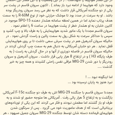
در این فشار هواپیما را نگهداشت . ( در این وضعیت و با این فشار این احتمال
وجود دارد که هواپیما از ادامه نبرد باز بماند ) . اکنون سروان قاسم در پشت سر
یکی از دو جنگنده آمریکائی قرار داشت که به نظر می رسد سروان رودریگز بوده
باشد . او به سرعت در صدد بود تا موشک حرارتی خود از نوع R-60M را به سمت
هدف پرتاب نماید اما در همین لحظه سامانه هشدار دهنده SPO-15 موجود در
کابین خلبان به او هشدار خطر از پشت هواپیما در ساعت 6 را اعلام نمود .
سروان قاسم مجددا با یک مانور شدید هواپیمایش را به طرف بالا و چپ کشید و
سپس با حداکثر سرعت به شکل رول به سمت پائین و راست گردش نمود . در
حالیکه سروان آندرهیل هم در پشت سرش سعی داشت تا بر روی هواپیمایش
قفل نماید . هر دو خلبان آمریکائی به دنبال هم به سمت چپ گردش کردند در
حالیکه سروان قاسم در فاصله دورتری از آنها و در حال گردش به راست ( به
طرف پایگاه H3 ) و در ارتفاع 8 هزار پایی قرار داشت . سروان آندرهیل و سروان
رودریگز با دور شدن MIG-29 عراقی نفس راحتی کشیدند و همه چیز به خیر
گذشت ....
اما اینگونه نبود ... !
نبرد هنوز به پایان نرسیده بود ...
مجددا سروان قاسم با جنگنده MIG-29 اش به طرف دو جنگنده F-15c آمریکائی
بازگشت و به ارتفاع 5 هزار پائی رفت . آمریکائی ها متوجه حضور او شدند و به
طرف او باز گشتند اما مطمئن نبودند و فکر می کردند که این یکی از تورنادوهای
بریتانیائی است که از هدف ماموریت خود می گریزد . پس از سرنگون شدن
هواپیمای فرمانده دسته شان توسط جنگنده MIG-29 سروان جمیل صیهود ، هر