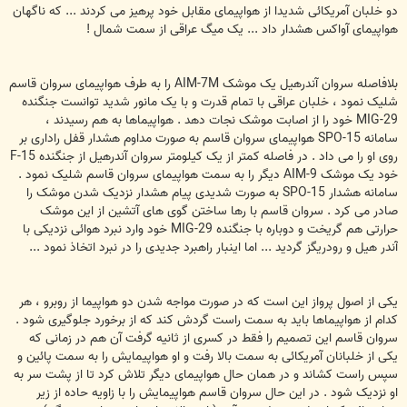
دو خلبان آمریکائی شدیدا از هواپیمای مقابل خود پرهیز می کردند ... که ناگهان
هواپیمای آواکس هشدار داد ... یک میگ عراقی از سمت شمال !
بلافاصله سروان آندرهیل یک موشک AIM-7M را به طرف هواپیمای سروان قاسم
شلیک نمود ، خلبان عراقی با تمام قدرت و با یک مانور شدید توانست جنگنده
MIG-29 خود را از اصابت موشک نجات دهد . هواپیماها به هم رسیدند ،
سامانه SPO-15 هواپیمای سروان قاسم به صورت مداوم هشدار قفل راداری بر
روی او را می داد . در فاصله کمتر از یک کیلومتر سروان آندرهیل از جنگنده F-15
خود یک موشک AIM-9 دیگر را به سمت هواپیمای سروان قاسم شلیک نمود .
سامانه هشدار SPO-15 به صورت شدیدی پیام هشدار نزدیک شدن موشک را
صادر می کرد . سروان قاسم با رها ساختن گوی های آتشین از این موشک
حرارتی هم گریخت و دوباره با جنگنده MIG-29 خود وارد نبرد هوائی نزدیکی با
آندر هیل و رودریگز گردید ... اما اینبار راهبرد جدیدی را در نبرد اتخاذ نمود ...
یکی از اصول پرواز این است که در صورت مواجه شدن دو هواپیما از روبرو ، هر
کدام از هواپیماها باید به سمت راست گردش کند که از برخورد جلوگیری شود .
سروان قاسم این تصمیم را فقط در کسری از ثانیه گرفت آن هم در زمانی که
یکی از خلبانان آمریکائی به سمت بالا رفت و او هواپیمایش را به سمت پائین و
سپس راست کشاند و در همان حال هواپیمای دیگر تلاش کرد تا از پشت سر به
او نزدیک شود . در این حال سروان قاسم هواپیمایش را با زاویه حاده از زیر