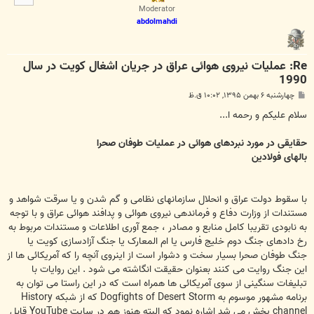
ا
Moderator
abdolmahdi
Re: عملیات نیروی هوائی عراق در جریان اشغال کویت در سال
1990
پ
چهارشنبه ۶ بهمن ۱۳۹۵, ۱۰:۰۲ ق.ظ
س
ت
سلام علیکم و رحمه ا...
حقایقی در مورد نبردهای هوائی در عملیات طوفان صحرا
بالهای فولادین
با سقوط دولت عراق و انحلال سازمانهای نظامی و گم شدن و یا سرقت شواهد و
مستندات از وزارت دفاع و فرماندهی نیروی هوائی و پدافند هوائی عراق و با توجه
به نابودی تقریبا کامل منابع و مصادر ، جمع آوری اطلاعات و مستندات مربوط به
رخ دادهای جنگ دوم خلیج فارس یا ام المعارک یا جنگ آزادسازی کویت یا
جنگ طوفان صحرا بسیار سخت و دشوار است از اینروی آنچه را که آمریکائی ها از
این جنگ روایت می کنند بعنوان حقیقت انگاشته می شود . این روایات با
تبلیغات سنگینی از سوی آمریکائی ها همراه است که در این راستا می توان به
برنامه مشهور موسوم به Dogfights of Desert Storm که از شبکه History
channel پخش می شد اشاره نمود که البته هنوز هم در سایت YouTube قابل