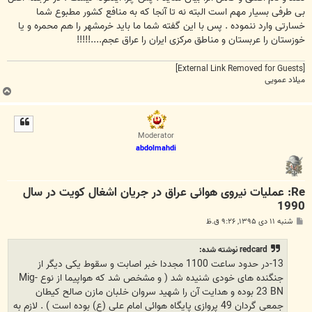
بی طرفی بسیار مهم است البته نه تا آنجا که به منافع کشور مطبوع شما
خسارتی وارد ننموده . پس با این گفته شما ما باید خرمشهر را هم محمره و یا
خوزستان را عربستان و مناطق مرکزی ایران را عراق عجم....!!!!!
[External Link Removed for Guests]
میلاد عمویی
ب
ا
ل
ا
Moderator
abdolmahdi
Re: عملیات نیروی هوائی عراق در جریان اشغال کویت در سال
1990
پ
شنبه ۱۱ دی ۱۳۹۵, ۹:۲۶ ق.ظ
س
ت
redcard نوشته شده:
13-در حدود ساعت 1100 مجددا خبر اصابت و سقوط یکی دیگر از
جنگنده های خودی شنیده شد ( و مشخص شد که هواپیما از نوع Mig-
23 BN بوده و هدایت آن را شهید سروان خلبان مازن صالح كيطان
جمعی گردان 49 پروازی پایگاه هوائی امام علی (ع) بوده است ) . لازم به