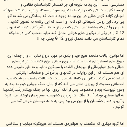
دسترسی است . این برنامه نتیجه ای جز تمسخر کارشناسان نظامی و
نویسندگان و کسانی که در ارتباط با نیروی هوائی هستند را در پی نداشت چرا که
آنچنان گزافه گوئی هائی در این برنامه وجود داشت که بسادگی می شد به آنها
پی برد . این روش تبلیغاتی کودکانه ای است که این برنامه به تصویر کشید .
بنابراین وقتی که مشاهده می کنی که یکی از خلبانان آمریکائی توانسته نیروی
12 G را در یکی از درگیری های هوائی تحمل کند نباید تعجب کنی در حالیکه
تمام کارشناسان می دانند تحمل نیروی 12 G یعنی چه !!
اما قوانین ایالات متحده هیچ قید و بندی در مورد دروغ ندارد ... و از جمله این
دروغ های اسطوره ای این است که نیروی هوائی عراق نتوانست در نبردهای
هوائی هیچ هواپیمائی از نیروهای ائتلاف را سرنگون نماید و به طور طبیعی عده
ای هم هستند که از این روایات در کتابهای پر فروش و صفحات اینترنتی
استفاده می کنند . بنابر این کاملا طبیعی است که ایالات متحده در شبکه های
اجتماعی صحبت از پیروزی هائی می کند که از زمان جنگ جهانی دوم به بعد به
وقوع نپیوسته بود و مخصوصا پس از آنکه آبروی انها در جنگ ویتنام رفت )شدیدا
به آنها محتاج بودند ) . تا وقتی که پیروزی کشورهای هم پیمان نوشته می شود
و آبرو و اعتبار دشمنان را از بین می برد پس به همه دوستان خوش آمد می
گوئیم .
اما گروه دیگری که علاقمند به هوانوردی هستند اما هیچگونه مهارت و شناختی