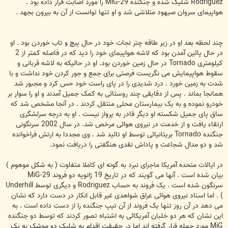
Rodriguez شلیک شده و جنگنده MiG-29 را مورد اصابت قرار داده بود .
هواپیمای سروان صیهود متلاشی شد و او تنها توانست از آن به بیرون بجهد .
چند لحظه بعد او در زیر طاقه چتر نجات خود در حال پیچ و تاب خوردن بود . او
در حال پائین آمدن بود که لاشه هواپیمای خود را دید که در فاصله کمتر از 2
کیلومتری Tornado در حال زمین خوردن بود. او در حالیکه به لاشه قربانی و
سقوط هواپیمایش می نگریست فرصتی برای جمع و جور کردن خود نداشت و با
شدت به زمین خورد . درد شدیدی را در پای راست خود حس کرد و مجبور شد
همانجا بماند . پس از دقایقی چند روستائی به کمک جمیل آمدند و او را سوار بر
خودرو نموده و به یک بیمارستان محلی منتقل کردند . در آنجا مشخص شد که
ساق پای جمیل شکسته او دیگر قادر به پرواز نیست . او به درجه سرلشگری
ارتقاء یافت و از خدمت در نیروی هوائی مرخص شد. در سال 2002 سرنگونی
جنگنده Tornado بریتانیائی توسط او تائید شد . وی مجددا به ارتش فراخوانده
شد و دو مدال شجاعت و پاداش نقدی هنگفتی را دریافت نمود.
در ایالات متحده آمریکا ماجرای نبرد به گونه ای کاملا متفاوت ( به شکل موهوم )
بیان شده است . آنها می گویند که در تاریخ 19 ژانویه دو فروند MiG-29
سرنگون شده است . یک فروند به حساب Rodriguez و دیگری توسط Underhill
) . اما اسناد نیروی هوائی عراق شواهدی غیر قابل انکار در دست دارد که نشان
می دهد در آن روز تنها یک فروند از آن تیپ جنگنده را از دست داده است . به
این نشان که هر دو خلبان آمریکائی به اشتباه تصور کردند که توسط دو جنگنده
MiG مورد حمله قرار گرفته اند اما در حقیقت اقدام به شلیک دو موشک به یک