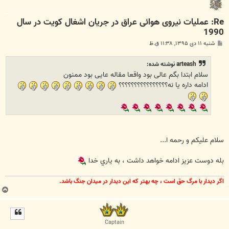
Re: عملیات نیروی هوائی عراق در جریان اشغال کویت در سال
1990
پ
شنبه ۱۱ دی ۱۳۹۵, ۱۱:۳۸ ق.ظ
س
ت
arteash نوشته شده:
سلام ابتدا بگم عالی بود واقعا مقاله عایی بود ممنون
ادامه داره یا نه؟؟؟؟؟؟؟؟؟؟؟؟؟؟؟؟
سلام عليكم و رحمه ا...
بله دوست عزيز ادامه خواهد داشت ، به ياري خدا
اگر ديدار با مرگ حق است ، چه بهتر كه اين ديدار در ميدان جنگ باشد.
ب
ا
ل
ا
Captain