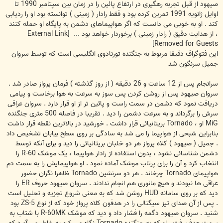
صیهود از قبل تجربه رهگیری در ارتفاع پائین را در زمان بین سپتامبر 1990 تا
اوایل ژانویه 1991 تمرین کرده بود و فقط رادار ( زمینی ) توانسته بود او را ردیابی
کند . او به خوبی می دانست که اگر هواپیماهای دشمن به پایگاه او حمله کنند
، از هدایت دقیق ( رادار زمینی ) برخوردار خواهد بود ...
[External Link
Removed for Guests]
این فتوگراف دقیقا مربوط به جنگنده تورنادوی انگلیسی است که توسط سروان
جمیل سرنگون شد
سرانجام پس از 12 ساعت و 26 دقیقه ( از روز گذشته ) فرمان پرواز صادر شد .
سروان صیهود پس از روشن کردن پس سوز به سرعت به هوا برخاست و پیامی
دریافت نمود که دشمن در سمت راست و پائین تر از او قرار دارد . سروان عراقی
سرش را برگرداند و به سرعت دشمن را دید . تقریبا در فاصله 500 متری جنگنده
MiG او ، Tornado بریتانیائی قرار داشت . خورشید در بالاترین نقطه قرار داشت
بنابراین شبحی از هواپیما را می شد به سادگی بر روی سطح بیابان تشخیص داد
. جمیل ( صیهود ) کلاه پرواز هر دو خلبان بریتانیائی را دید و برای آنکه توسط
دشمن شناسائی نشود ، بدون استفاده از رادار هواپیما ، یک موشک R-60 را
انتخاب کرد و آن را برای پرتاب موشک آماده نمود . او هواپیمایش را به سمت دم
هواپیمای Tornado چرخاند . هر دو سرنشین Tornado ظاهرا نگران حضور
عراقی ها نبودند و هیچ مانوری هم انجام ندادند . سروان صیهود حروف ER را
دید که بر روی سامانه HUD روشن شد که به معنی شروع تجزیه و تحلیل است
. پس از آن صدای تیز سیگنالی را در هدفون کلاه پرواز خود که از نوع ZS-5 بود
شنید . سروان صیهود دگمه را فشار داد و دید که موشک R-60MK با شتاب به