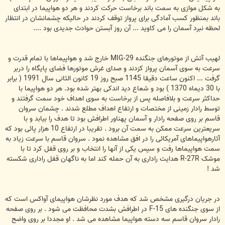
به شکل موازی به سمت باند برخاست حرکت کردند و هر دو هواپیما در ابتدای
باند بمنظور کسب آمادگی برای پرواز توقف کردند در حالیکه چشمانشان در انتظار
لحظه نبرد آسمان را می کاوید ... آن روز آبستن حوادث جدیدی بود ....
لهیب آتش از موتورهای جنگنده MIG-29 خارج شد و هواپیماها با تمام قدرت و
سرعت به سوی آسمان پرواز کزدند و صدای غرش موتورها فضای پایگاه را دربر
گرفت ... اکنون ساعت دقیقا 1145 صبح روز 19 کانون الثانی سال 1991 ( برابر
با 30 دیماه 1370 ) بود و شعاع دید اندکی بهتر شده بود. هر دو هواپیما با
حداکثر سرعت و بلافاصله پس از برخاست به سوی اهداف خود سمت گرفتند و
توسط رادار زمینی از مختصات و ارتفاع اهداف مطلع شدند . چشمان سروان
قاسم بر روی صفحه رادار و آسمان پهناور اطرافش بود تا هدف را بیابد و با
سریعترین سرعت ممکن به سمت آن برود . تقریبا در ارتفاع 10 هزار پائی بود که
آثارهواپیماهای آمریکائی را در افق مشاهده نمود . سروان قاسم با سرعت زیاد به
سمت هواپیماها رفت و سپس یکی از آنها را انتخاب و بر روی قفل کرد تا با
موشک R-27R هدایت راداری به آن حمله کند اما به ناگهان قفل راداری شکسته
شد !
در جریان درگیری مشخص شد که هدف مورد نظرشان هواپیمای آواکس است که
از سوی جنگنده های F-15 در اطرافش بشدت محافظت می شود . بر روی صفحه
رادار سروان قاسم سه دسته هواپیما مشاهده می شد . او مجددا بر روی واضح