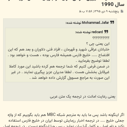
سال 1990
پ
پنج‌شنبه ۹ دی ۱۳۹۵, ۷:۵۶ ب.ظ
س
ت
Mohammad.Jafar نوشته شده:
redcard نوشته شده:
؟؟؟؟؟؟؟؟؟؟
این یعنی چی ؟
خلبانان عراقی شهید و قهرمان ، افراد فنی دلاوران و بعد هم که این
افتضاح ..... خلیج فارس همیشه فارس بوده ، هست و خواهد بود .
لطفا توضیح بفرمایید .
در ضمن فرض کنیم که شما ترجمه هم کرده باشید این مورد کاملا
غیرقابل بخشش هست . لطفا مدیران عزیز پیگیری نمایند . در غیر
این صورت به مراجع مسوول گزارش داده خواهد شد .
یعنی رعایت امانت در ترجمه یک متن عربی
اگر اینگونه باشد پس ما باید به مترجم شبکه MBC هم باید بگوییم که از واژه
جعلی خلیج .... در ترجمه اخبار رزمایش توسط ایران در خلیج فارس استفاده
نکند و نام اصلی و کامل آنرا بیان نماید ، پس چرا اینگونه نیست . در ترجمه اصل