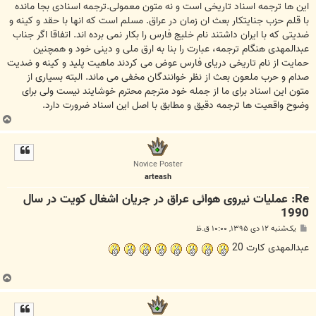
این ها ترجمه اسناد تاریخی است و نه متون معمولی.ترجمه اسنادی بجا مانده
با قلم حزب جنایتکار بعث ان زمان در عراق. مسلم است که انها با حقد و کینه و
ضدیتی که با ایران داشتند نام خلیج فارس را بکار نمی برده اند. اتفاقا اگر جناب
عبدالمهدی هنگام ترجمه، عبارت را بنا به ارق ملی و دینی خود و همچنین
حمایت از نام تاریخی دریای فارس عوض می کردند ماهیت پلید و کینه و ضدیت
صدام و حرب ملعون بعث از نظر خوانندگان مخفی می ماند. البته بسیاری از
متون این اسناد برای ما از جمله خود مترجم محترم خوشایند نیست ولی برای
وضوح واقعیت ها ترجمه دقیق و مطابق با اصل این اسناد ضرورت دارد.
ب
ا
ل
ا
Novice Poster
arteash
Re: عملیات نیروی هوائی عراق در جریان اشغال کویت در سال
1990
پ
یک‌شنبه ۱۲ دی ۱۳۹۵, ۱۰:۰۰ ق.ظ
س
ت
عبدالمهدی کارت 20
ب
ا
ل