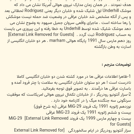
هدف نمودند . در همان زمان مدارک نیروی هوائی آمریکا نشان می داد که
موشک Underhill اول شلیک شده و خلبان دیگر یعنی Rodriguez لحظاتی بعد
و پس از آنکه مشخص شد خلبان عراقی در وضعیت ضد حمله نیست موشکش
را رها ساخته است . ماجرای واقعی سروان جمیل صیهود به وضوح نشان می
دهد موشک شلیک شده توسط Underhill به خطا رفته و این پیروزی می بایست
به حساب Rodriguez ثبت گردد .
[External Link Removed for Guests]
روز دهم مارس سال 1991 پایگاه هوائی marham . هر دو خلبان انگلیسی از
اسارت به وطن بازگشته
توضیحات مترجم :
1-ظاهرا اطلاعات عراقی ها در مورد کشته شدن دو خلبان انگلیسی کاملا
نادرست است ! هر دو ستوان خلبان انگلیسی به سلامت با چتر فرود آمده و
باسارت عراقی ها درآمدند . به تصویر فوق توجه بفرمائید.
2-سزار آنتونیو رودریگز ، از خلبانان تکخال نیروی هوائی امریکاست که موفقیت
سرنگونی سه جنگنده میگ را در کارنامه خود دارد .
نوزدهم ژانویه 1991 یک فروند MiG-29 عراقی (به شرح فوق)
بیست و ششم ژانویه 1991 یک فروند MiG-23 عراقی
بیست و چهارم مارس 1999 یک فروند MiG-29
[External Link Removed
for Guests]
سزار آنتونیو رودریگز در ایام سالخوردگی
[External Link Removed for