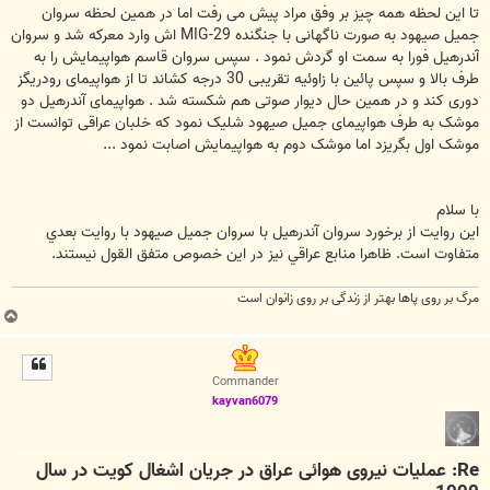
ت
تا این لحظه همه چیز بر وفق مراد پیش می رفت اما در همین لحظه سروان
جمیل صیهود به صورت ناگهانی با جنگنده MIG-29 اش وارد معرکه شد و سروان
آندرهیل فورا به سمت او گردش نمود . سپس سروان قاسم هواپیمایش را به
طرف بالا و سپس پائین با زاوئیه تقریبی 30 درجه کشاند تا از هواپیمای رودریگز
دوری کند و در همین حال دیوار صوتی هم شکسته شد . هواپیمای آندرهیل دو
موشک به طرف هواپیمای جمیل صیهود شلیک نمود که خلبان عراقی توانست از
موشک اول بگریزد اما موشک دوم به هواپیمایش اصابت نمود ...
با سلام
اين روايت از برخورد سروان آندرهيل با سروان جميل صيهود با روايت بعدي
متفاوت است. ظاهرا منابع عراقي نيز در اين خصوص متفق القول نيستند.
مرگ بر روی پاها بهتر از زندگی بر روی زانوان است
ب
ا
ل
ا
Commander
kayvan6079
Re: عملیات نیروی هوائی عراق در جریان اشغال کویت در سال