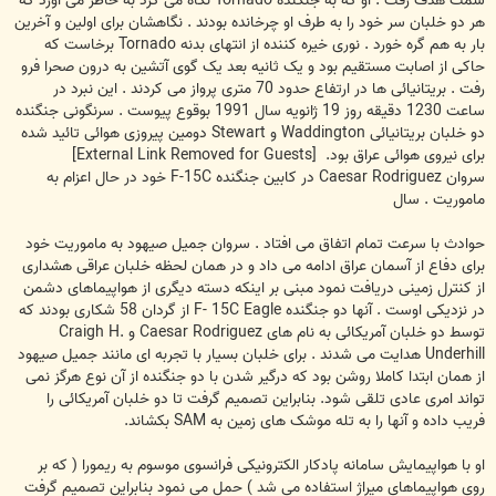
سمت هدف رفت . او که به جنگنده Tornado نگاه می کرد به خاطر می آورد که
هر دو خلبان سر خود را به طرف او چرخانده بودند . نگاهشان برای اولین و آخرین
بار به هم گره خورد . نوری خیره کننده از انتهای بدنه Tornado برخاست که
حاکی از اصابت مستقیم بود و یک ثانیه بعد یک گوی آتشین به درون صحرا فرو
رفت . بریتانیائی ها در ارتفاع حدود 70 متری پرواز می کردند . این نبرد در
ساعت 1230 دقیقه روز 19 ژانویه سال 1991 بوقوع پیوست . سرنگونی جنگنده
دو خلبان بریتانیائی Waddington و Stewart دومین پیروزی هوائی تائید شده
برای نیروی هوائی عراق بود.
[External Link Removed for Guests]
سروان Caesar Rodriguez در کابین جنگنده F-15C خود در حال اعزام به
ماموریت . سال
حوادث با سرعت تمام اتفاق می افتاد . سروان جمیل صیهود به ماموریت خود
برای دفاع از آسمان عراق ادامه می داد و در همان لحظه خلبان عراقی هشداری
از کنترل زمینی دریافت نمود مبنی بر اینکه دسته دیگری از هواپیماهای دشمن
در نزدیکی اوست . آنها دو جنگنده F- 15C Eagle از گردان 58 شکاری بودند که
توسط دو خلبان آمریکائی به نام های Caesar Rodriguez و Craigh H.
Underhill هدایت می شدند . برای خلبان بسیار با تجربه ای مانند جمیل صیهود
از همان ابتدا کاملا روشن بود که درگیر شدن با دو جنگنده از آن نوع هرگز نمی
تواند امری عادی تلقی شود. بنابراین تصمیم گرفت تا دو خلبان آمریکائی را
فریب داده و آنها را به تله موشک های زمین به SAM بکشاند.
او با هواپیمایش سامانه پادکار الکترونیکی فرانسوی موسوم به ریمورا ( که بر
روی هواپیماهای میراژ استفاده می شد ) حمل می نمود بنابراین تصمیم گرفت