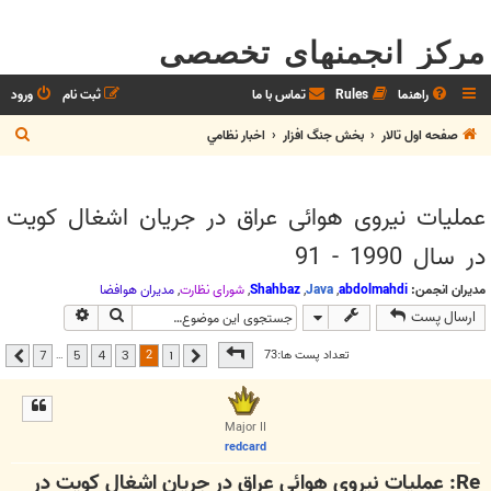
مرکز انجمنهای تخصصی
راهنما
Rules
تماس با ما
ثبت نام
ورود
ج
صفحه اول تالار
بخش جنگ افزار
اخبار نظامي
س
ت
عملیات نیروی هوائی عراق در جریان اشغال کویت
ج
در سال 1990 - 91
و
مدیران انجمن:
abdolmahdi
,
Java
,
Shahbaz
,
شوراي نظارت
,
مديران هوافضا
جستجو
جستجوی پیشر
ارسال پست
صفحه
2
از
7
2
تعداد پست ها:73
…
7
5
4
3
1
قبلی
بعدی
Major II
redcard
Re: عملیات نیروی هوائی عراق در جریان اشغال کویت در