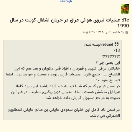
shafagh
Re: عملیات نیروی هوائی عراق در جریان اشغال کویت در سال
1990
پ
یک‌شنبه ۱۲ دی ۱۳۹۵, ۴:۳۱ ق.ظ
س
ت
redcard نوشته شده:
13-
؟؟؟؟؟؟؟؟؟؟
این یعنی چی ؟
خلبانان عراقی شهید و قهرمان ، افراد فنی دلاوران و بعد هم که این
افتضاح ..... خلیج فارس همیشه فارس بوده ، هست و خواهد بود . لطفا
توضیح بفرمایید .
در ضمن فرض کنیم که شما ترجمه هم کرده باشید این مورد کاملا
غیرقابل بخشش هست . لطفا مدیران عزیز پیگیری نمایند . در غیر این
صورت به مراجع مسوول گزارش داده خواهد شد .
در ضمن نام کامل این خلبان سعودی عايض بن صالح عايض المطاويع
الشمراني می باشد.