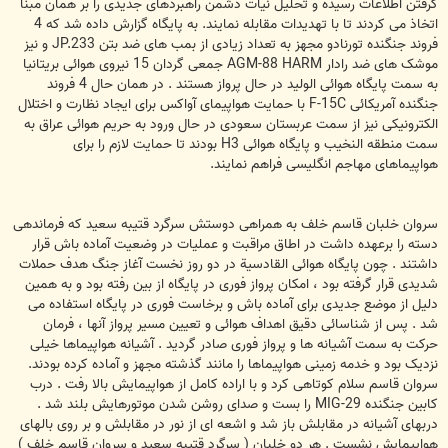
گرفتن اطلاعات رسیده و تحلیل نیات دشمن راهبردهای جدیدی را بر همان مبنا
اتخاذ می کردند تا با تهدیدات مقابله نمایند. به پایگاه گزارش داده شد که 4
فروند جنگنده تورنادو مجهز به تعداد زیادی از بمب های ضد بتن JP.233 و نیز
موشک های ضد رادار AGM-88 HARM جمعی گردان 15 نیروی هوائی بریتانیا
به سمت پایگاه هوائی الولید در حال پرواز هستند . در همان حال 4 فروند
جنگنده آمریکائی F-15C با حمایت هواپیمای آواکس برای ایجاد نظارت و اختلال
الکترونیکی نیز از سمت عربستان سعودی در حال ورود به حریم هوائی عراق به
سمت منطقه النخیب و پایگاه هوائی H3 بودند تا حمایت لازم را برای
هواپیماهای مهاجم انگلیسی فراهم نمایند.
سروان خلبان قاسم خلف به همراهی دوستش سرگرد قتیبه سعید که فرماندهی
دسته را برعهده داشت در اطاق مراقبت و عملیات در وضعیت آماده باش قرار
داشتند . چون پایگاه هوائی القادسية در دو روز نخست آغاز جنگ هدف حملات
شدیدی قرار گرفته بود ، امکان پرواز فوری در پایگاه از بین رفته بود و به همین
دلیل از موضع جدیدی برای آماده باش و برخاست فوری در پایگاه استفاده می
شد . پس از شناسائی دقیق اهداف هوائی و تعیین مسیر پرواز آنها ، فرمان
حرکت به سمت آشیانه ها و پرواز فوری صادر گردید . آشیانه هواپیماها خیلی
نزدیک بود و خدمه زمینی هواپیماها را مانند گذشته مجهز و آماده کرده بودند.
سروان قاسم سلام کوتاهی کرد و با اراده کامل از هواپیمایش بالا رفت . درب
کابین جنگنده MIG-29 را بست و صدای روشن شدن موتورهایش بلند شد .
دربهای آشیانه در مقابلش باز شد و اشعه ای از نور در مقابلش و بر روی بالهای
هواپیمایش نشست . هر دو خلبان ( سرگرد قتیبه سعید و سروان قاسم خلف )