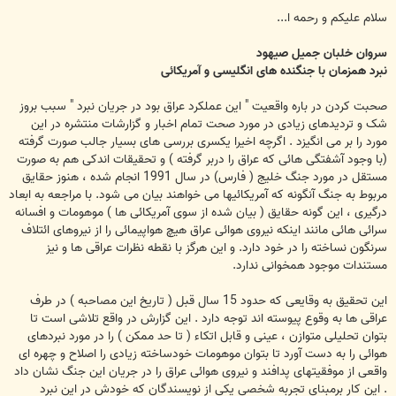
س
ت
سلام علیکم و رحمه ا...
سروان خلبان جمیل صیهود
نبرد همزمان با جنگنده های انگلیسی و آمریکائی
صحبت کردن در باره واقعیت " این عملکرد عراق بود در جریان نبرد " سبب بروز
شک و تردیدهای زیادی در مورد صحت تمام اخبار و گزارشات منتشره در این
مورد را بر می انگیزد . اگرچه اخیرا یکسری بررسی های بسیار جالب صورت گرفته
(با وجود آشفتگی هائی که عراق را دربر گرفته ) و تحقیقات اندکی هم به صورت
مستقل در مورد جنگ خلیج ( فارس) در سال 1991 انجام شده ، هنوز حقایق
مربوط به جنگ آنگونه که آمریکائیها می خواهند بیان می شود. با مراجعه به ابعاد
درگیری ، این گونه حقایق ( بیان شده از سوی آمریکائی ها ) موهومات و افسانه
سرائی هائی مانند اینکه نیروی هوائی عراق هیچ هواپیمائی را از نیروهای ائتلاف
سرنگون نساخته را در خود دارد. و این هرگز با نقطه نظرات عراقی ها و نیز
مستندات موجود همخوانی ندارد.
این تحقیق به وقایعی که حدود 15 سال قبل ( تاریخ این مصاحبه ) در طرف
عراقی ها به وقوع پیوسته اند توجه دارد . این گزارش در واقع تلاشی است تا
بتوان تحلیلی متوازن ، عینی و قابل اتکاء ( تا حد ممکن ) را در مورد نبردهای
هوائی را به دست آورد تا بتوان موهومات خودساخته زیادی را اصلاح و چهره ای
واقعی از موفقیتهای پدافند و نیروی هوائی عراق را در جریان این جنگ نشان داد
. این کار برمبنای تجربه شخصی یکی از نویسندگان که خودش در این نبرد