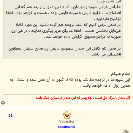
این یعنی چی ؟
خلبانان عراقی شهید و قهرمان ، افراد فنی دلاوران و بعد هم که این
افتضاح ..... خلیج فارس همیشه فارس بوده ، هست و خواهد بود . لطفا
توضیح بفرمایید .
در ضمن فرض کنیم که شما ترجمه هم کرده باشید این مورد کاملا
غیرقابل بخشش هست . لطفا مدیران عزیز پیگیری نمایند . در غیر این
صورت به مراجع مسوول گزارش داده خواهد شد .
در ضمن نام کامل این خلبان سعودی عايض بن صالح عايض المطاويع
الشمراني می باشد.
سلام علیکم
این شیوه ما در ترجمه مقالات بوده که تا کنون به آن عمل شده و انشاا... به
همین روال ادامه خواهد یافت .
اگر ديدار با مرگ حق است ، چه بهتر كه اين ديدار در ميدان جنگ باشد.
ب
ا
ل
ا
Moderator
abdolmahdi