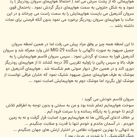
هواپیمائی که از پشت سرش می آمد ( احتمالا هواپیمای سروان رودریگز ) رد
نمود و به شکل حلزونی به سمت هواپیمای دیگر گردش نمود . باحتمال قوی
سروان آندرهیل می بایست هواپیمایش را به سمت راست می چرخاند و در این
حالت با هواپیمای سروان رودریگز برخورد می نمود بدون آنکه فرصتی برای نجات
داشته باشد ...
تا این لحظه همه چیز بر وفق مراد پیش می رفت اما در همین لحظه سروان
جمیل صیهود به صورت ناگهانی با جنگنده MIG-29 اش وارد معرکه شد و سروان
آندرهیل فورا به سمت او گردش نمود . سپس سروان قاسم هواپیمایش را به
طرف بالا و سپس پائین با زاوئیه تقریبی 30 درجه کشاند تا از هواپیمای رودریگز
دوری کند و در همین حال دیوار صوتی هم شکسته شد . هواپیمای آندرهیل دو
موشک به طرف هواپیمای جمیل صیهود شلیک نمود که خلبان عراقی توانست از
موشک اول بگریزد اما موشک دوم به هواپیمایش اصابت نمود ...
سروان قاسم خودش می گوید :
سوخت هواپیمایم تمام شده بود و من به سختی و بدون توجه به اطرافم تلاش
کردم تا خودم را به پایگاه رسانده و با سرعت فرود آیم .
بر خلاف ادعای آمریکائی ها نه هواپیمایم مورد اصابت قرار گرفت و نه به زمین
خوردم . در آسمان ماندم و خودم تنها با قدرت و صلابت جنگیدم ...
به تنهائی با بهترین تجهیزات نظامی در اختیار ارتش های جهان جنگیدم ...
جنگ الکترونیکی ( با شدت در جریان بود )