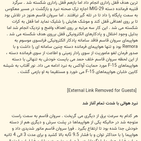
ترین هدف قفل راداری انجام داد اما بازهم قفل راداری شکسته شد . سرگرد
قتیبه فرمانده دسته MIG-29 اجازه ترک صحنه نبرد و بازگشت در مسیر معکوس
به سمت پایگاه را داد تا در تله گیر نیافتند . اما سروان قاسم هنوز در تلاش بود
تا بر روی اهدافی قفل کند و موشک هایش را شلیک نماید اما قفل به کرات
شکسته می شد . این کار سه مرتبه بر روی اهداف واضح و نزدیک انجام شد اما
بدلیل وجود اختلال و پادکارهای الکترونیکی قفل برروی هدف شکسته می شد .
هواپیمای سروان قاسم فاقد سامانه پادکار الکترونیکی فرانسوی موسوم به
Remora بود و تنها هواپیمای فرمانده دسته چنین سامانه ای را داشت و با
صدور فرمان لغو ماموریت از سوی رادار زمینی و اطاعت از سوی فرمانده دسته ،
از این لحظه سروان قاسم خلف حمد می بایست خودش به تنهائی با دسته
هواپیماهای F-15 مورد حمایت آواکس به نبرد ادامه می داد. نور آفتاب به شیشه
کابین خلبان هواپیماهای F-15 می خورد و مستقیما به او بازمی گشت .
[External Link Removed for Guests]
نبرد هوائی با شدت تمام آغاز شد
هر کدام به سرعت برق از دیگری می گریخت . سروان قاسم به سمت راست
متوجه شد در حالیکه یکی از هواپیماها در پشت سرش و دیگری هم از دسته
خودش جدا شده بود تا ارتفاع بگیرد . فورا سروان قاسم مانور شدیدی داد و
هواپیما را با حداکثر توان و با فشار 9.5 Gبه بالا کشید و برای مدت 3 الی 4 ثانیه