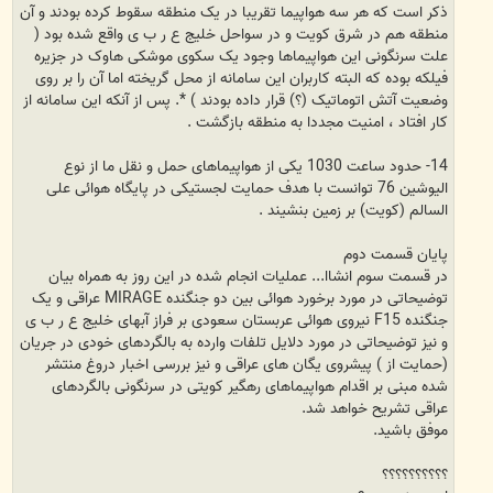
ذکر است که هر سه هواپیما تقریبا در یک منطقه سقوط کرده بودند و آن
منطقه هم در شرق کویت و در سواحل خلیج ع ر ب ی واقع شده بود (
علت سرنگونی این هواپیماها وجود یک سکوی موشکی هاوک در جزیره
فیلکه بوده که البته کاربران این سامانه از محل گریخته اما آن را بر روی
وضعیت آتش اتوماتیک (؟) قرار داده بودند ) *. پس از آنکه این سامانه از
کار افتاد ، امنیت مجددا به منطقه بازگشت .
14- حدود ساعت 1030 یکی از هواپیماهای حمل و نقل ما از نوع
الیوشین 76 توانست با هدف حمایت لجستیکی در پایگاه هوائی علی
السالم (کویت) بر زمین بنشیند .
پایان قسمت دوم
در قسمت سوم انشاا... عملیات انجام شده در این روز به همراه بیان
توضیحاتی در مورد برخورد هوائی بین دو جنگنده MIRAGE عراقی و یک
جنگنده F15 نیروی هوائی عربستان سعودی بر فراز آبهای خلیج ع ر ب ی
و نیز توضیحاتی در مورد دلایل تلفات وارده به بالگردهای خودی در جریان
(حمایت از ) پیشروی یگان های عراقی و نیز بررسی اخبار دروغ منتشر
شده مبنی بر اقدام هواپیماهای رهگیر کویتی در سرنگونی بالگردهای
عراقی تشریح خواهد شد.
موفق باشید.
؟؟؟؟؟؟؟؟؟؟