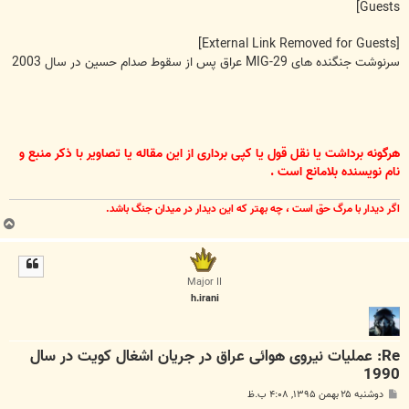
Guests]
[External Link Removed for Guests]
سرنوشت جنگنده های MIG-29 عراق پس از سقوط صدام حسین در سال 2003
هرگونه برداشت یا نقل قول یا کپی برداری از این مقاله یا تصاویر با ذکر منبع و
نام نویسنده بلامانع است .
اگر ديدار با مرگ حق است ، چه بهتر كه اين ديدار در ميدان جنگ باشد.
ب
ا
ل
ا
Major II
h.irani
Re: عملیات نیروی هوائی عراق در جریان اشغال کویت در سال
1990
پ
دوشنبه ۲۵ بهمن ۱۳۹۵, ۴:۰۸ ب.ظ
س