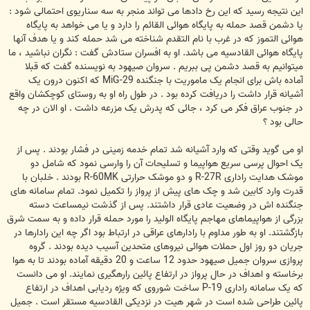
این نتیجه رسید که این رخ دادها می تواند منجر به سه سناریوی احتمالی شود :
یا دشمن قصد حمله به پایگاه هوائی القائم را دارد و یا می خواهد به پایگاه
هوائی التموز که در غرب با نام التقدم شناخته می شد حمله کند و یا هدف آنها
پایگاه هوائی القادسیه می باشد. او به افسران ستادش گفت : نگران نباشید ، ما
میتوانیم به قصد دشمن پی ببریم . سروان صیهود به نویسنده گفت که قبلا
آماده باش برای انجام یک ماموریت با جنگنده MiG-29 که اکنون درون یک
آشیانه قرار داشت را دریافت کرده بود . در طول راه او به روستای کوچکشان واقع
در جنوب عراق فکر می کرد ، جائی که پدرش یک مزرعه داشت . او الان در چه
حالی بود ؟
او می گوید وقتی که وارد آشیانه شد تمام خدمه زمینی در فشار بودند . پس از
یک احوال پرسی سریع هواپیما و تسلیحات آن را وارسی نمود که شامل دو
موشک هدایت راداری R-27R و دو موشک حرارتی R-60MK بودند . خلبان با
قدرت وارد کابین شد و چک های پیش از پرواز را تکمیل نمود. تمام سامانه های
جنگنده اش در وضعیت عادی قرار داشتند. پس از گذشت نیمساعت دسته
بزرگی از هواپیماهای مهاجم پایگاه الولید را مورد حمله قرار داده و به سمت شرق
بازگشتند. او به طور مداوم با رادارهای عراقی در ارتباط بود اگر چه این رادارها در
جریان دو روز اول حملات هوائی نیروهای متحدین آسیب دیده بودند . گروه
پروازی سروان جمیل صیهود حدود 12 ساعت و 20 دقیقه آماده بودند تا به هوا
برخاسته و اهداف در حال پرواز در ارتفاع پائین رارهگیری نمایند. او می دانست
که یک سامانه راداری P-19 ساخت شوروی که ویژه ردیابی اهداف در ارتفاع
پائین طراحی شده است در شهر هیت در نزدیکی القادسیه مستقر است . جمیل