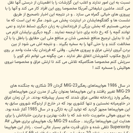
نسبت به این امور ندارند و اغلب این گزارشات را با اظمینان از درستی آنها نقل
می کنند. ماشین تبلیغاتی آمریکا مخصوصا روی این افراد کار می کند و آنها را با
پیروزی های خیالی گمراه می سازد . و در نتیجه این اخبار ناصحیح از طریق
نشست ها و گفتگوهایشان در اینترنت پخش می شود. مگر نه این است که ما
مردمی هستیم که بخش بزرگی از فرزندانمان به زبان دیگری تسلط ندارند و نمی
توانند آنچه را که رخ داده برای دنیا ترجمه نمایند . گروه دیگری برایشان لازم می
آید تا بدلیل ترجیح منافع شخصی شان بر منافع ملی این حقایق را باطل یا با آن
مخالفت کنند و یا حتی آنها را به سخره بگیرند . و نتیجه اش می شود از بین
بردن آبروی ارتش عراق و پیروزی هایش . وقتی که فرزندان یک ملت واحد بر روی
تاریخ مکتوب کشورشان اتفاق نظر ندارند ، من چگونه می توانم تام کوپر را
سرزنش کنم مخصوصا هنگامیکه تلاش می کند تا ارتش عراق و مخصوصا نیروی
هوائیش را مسخره کند !
در سال 1986 هواپیماهای رهگیرMIG-23 گردان 39 شکاری به جنگنده های
MIG-29 تغییر یافتند و این هواپیماها بعنوان یکی از مدرن ترین هواپیماهای
رهگیر وارد زرادخانه نظامی عراق شدند که بسیار پیشرفته بودند. در آن زمان عراق
در خاورمیانه نخستین و تنها کشوری بود که در خارج از اردوگاه شوروی سابق به
این هواپیماها مجهز گردید که تولید آن به تازگی و در سال 1985 آغاز شده بود.
به نیروی هوائی ماموریت داده شد که با دقت بهترین و برترین خلبانانش را برای
هدایت این هواپیماها برگزیند . جنگنده MIG-29 یک هواپیمای برتری هوائی Air
Superiority تلقی شده و دارای قدرت مانور بسیار عالی است . رادار این هواپیما