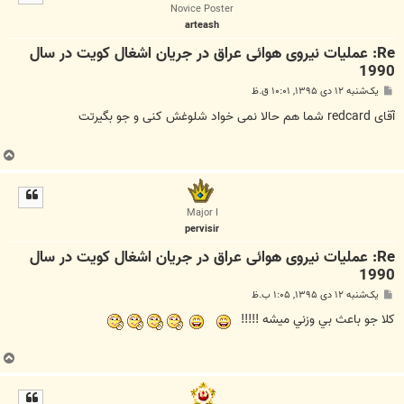
ا
Novice Poster
arteash
Re: عملیات نیروی هوائی عراق در جریان اشغال کویت در سال
1990
پ
یک‌شنبه ۱۲ دی ۱۳۹۵, ۱۰:۰۱ ق.ظ
س
ت
آقای redcard شما هم حالا نمی خواد شلوغش کنی و جو بگیرتت
ب
ا
ل
ا
Major I
pervisir
Re: عملیات نیروی هوائی عراق در جریان اشغال کویت در سال
1990
پ
یک‌شنبه ۱۲ دی ۱۳۹۵, ۱:۰۵ ب.ظ
س
ت
كلا جو باعث بي وزني ميشه !!!!!
ب
ا
ل