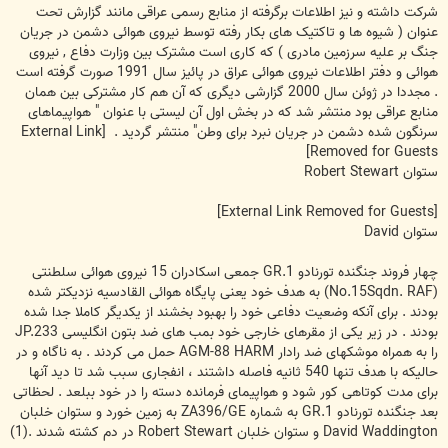
شرکت داشته و نیز اطلاعات برگرفته از منابع رسمی عراقی مانند گزارش تحت
عنوان ( شیوه ها و تاکتیک های بکار رفته توسط نیروی هوائی دشمن در جریان
جنگ بر علیه سرزمین مادری ) که کاری است مشترک بین وزارت دفاع , نیروی
هوائی و دفتر اطلاعات نیروی هوائی عراق در پائیز سال 1991 صورت گرفته است
. مجددا در ژوئن سال 2000 گزارشی دیگری که آن هم کار مشترکی بین همان
منابع عراقی بود منتشر شد که در بخش اول آن لیستی با عنوان " هواپیماهای
سرنگون شده دشمن در جریان نبرد برای وطن" منتشر گردید .
[External Link
Removed for Guests]
ستوان Robert Stewart
[External Link Removed for Guests]
ستوان David
چهار فروند جنگنده تورنادو GR.1 جمعی اسکادران 15 نیروی هوائی سلطنتی
(No.15Sqdn. RAF) به هدف خود یعنی پایگاه هوائی القادسیه نزدیکتر شده
بودند . برای آنکه وضعیت دفاعی خود را بهبود بخشند از یکدیگر کاملا جدا شده
بودند . در زیر یکی از مقرهای خارجی خود بمب های ضد بتون انگلیسی JP.233
را به همراه موشکهای ضد رادار AGM-88 HARM حمل می کردند . به ناگاه و در
حالیکه با هدف تنها 540 ثانیه فاصله داشتند ، انفجاری سبب شد تا دید آنها
برای مدت کوتاهی کور شود و هواپیمای فرمانده دسته را در خود ببلعد . لحظاتی
بعد جنگنده تورنادو GR.1 به شماره ZA396/GE به زمین خورد و ستوان خلبان
David Waddington و ستوان خلبان Robert Stewart در دم کشته شدند .(1)