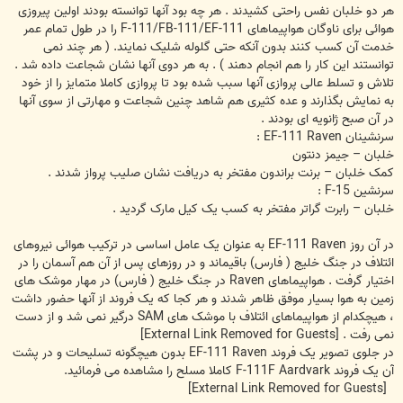
هر دو خلبان نفس راحتی کشیدند . هر چه بود آنها توانسته بودند اولین پیروزی
هوائی برای ناوگان هواپیماهای F-111/FB-111/EF-111 را در طول تمام عمر
خدمت آن کسب کنند بدون آنکه حتی گلوله شلیک نمایند. ( هر چند نمی
توانستند این کار را هم انجام دهند ) . به هر دوی آنها نشان شجاعت داده شد .
تلاش و تسلط عالی پروازی آنها سبب شده بود تا پروازی کاملا متمایز را از خود
به نمایش بگذارند و عده کثیری هم شاهد چنین شجاعت و مهارتی از سوی آنها
در آن صبح ژانویه ای بودند .
سرنشینان EF-111 Raven :
خلبان – جیمز دنتون
کمک خلبان – برنت براندون مفتخر به دریافت نشان صلیب پرواز شدند .
سرنشین F-15 :
خلبان – رابرت گراتر مفتخر به کسب یک کیل مارک گردید .
در آن روز EF-111 Raven به عنوان یک عامل اساسی در ترکیب هوائی نیروهای
ائتلاف در جنگ خلیج ( فارس) باقیماند و در روزهای پس از آن هم آسمان را در
اختیار گرفت . هواپیماهای Raven در جنگ خلیج ( فارس) در مهار موشک های
زمین به هوا بسیار موفق ظاهر شدند و هر کجا که یک فروند از آنها حضور داشت
، هیچکدام از هواپیماهای ائتلاف با موشک های SAM درگیر نمی شد و از دست
نمی رفت .
[External Link Removed for Guests]
در جلوی تصویر یک فروند EF-111 Raven بدون هیچگونه تسلیحات و در پشت
آن یک فروند F-111F Aardvark کاملا مسلح را مشاهده می فرمائید.
[External Link Removed for Guests]