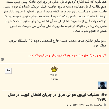
همانگونه که قبلا اشاره کردیم عامل اصلی در بروز این حادثه پیش بینی نشده
عدم نظارت کامل فرمانده دسته بر روی فاصله خیلی نزدیک شماره 2 بوده است .
فاصله مجاز و مناسب برای انجام هر گونه مانور از سوی شماره 1 حدود 300 متر
در نظر گرفته شده بود . ضمن آنکه شماره 1 اقدام به انجام مانوری نموده بود که
در توجیهات قبل از ماموریت اشاره ای به آن نشده بود و آن مانور غلت کامل در
ماموریت بود در حالیکه در انجام ماموریت های واقعی می بایست به اصول
عملیات التزام تام داشت .
ستوانیکم خلبان مناف محمد حسین فارغ التحصیل دوره 46 دانشگاه نیروی
هوائی بود.
اگر ديدار با مرگ حق است ، چه بهتر كه اين ديدار در ميدان جنگ باشد.
ب
ا
ل
ا
Major II
h.irani
Re: عملیات نیروی هوائی عراق در جریان اشغال کویت در سال
1990
پ
سه‌شنبه ۱۸ مهر ۱۳۹۶, ۵:۳۶ ب.ظ
س