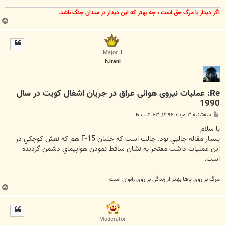
اگر ديدار با مرگ حق است ، چه بهتر كه اين ديدار در ميدان جنگ باشد.
ب
ا
ل
ا
Major II
h.irani
Re: عملیات نیروی هوائی عراق در جریان اشغال کویت در سال
1990
پ
سه‌شنبه ۳ مرداد ۱۳۹۶, ۵:۴۳ ب.ظ
س
ت
با سلام
بسيار مقاله جالبي بود. جالب است كه خلبان F-15 هم كه نقش كوچكي در
اين عمليات داشت مفتخر به نشان ساقط نمودن هواپيماي دشمن گرديده
است.
مرگ بر روی پاها بهتر از زندگی بر روی زانوان است
ب
ا
ل
ا
Moderator