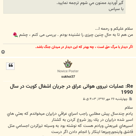
گير آورديد ممنون مي شوم ترجمه نماييد.
با سپاس
سلام علیکم و رحمه ا...
من هم تا به حال چنین چیزی را نشنیده بودم . بررسی می کنم ، چشم
اگر ديدار با مرگ حق است ، چه بهتر كه اين ديدار در ميدان جنگ باشد.
ب
ا
ل
ا
Novice Poster
sukhoi37
Re: عملیات نیروی هوائی عراق در جریان اشغال کویت در سال
1990
پ
چهارشنبه ۲۶ مهر ۱۳۹۶, ۴:۰۳ ق.ظ
س
ت
سلام
يادم چندسال پيش مطلبي راجب اسراي عراقي درايران ميخواندم كه بعثي هاي
اسير شده درايران در يك روز شروع كردن به كشتار
اسيرهاي غيربعثي ويادم هست كه نوشته بود به وسيله تيزكردن اجسامي مثل
قاشق واينجورچيزها اينكار را انجام دادن اگر درست