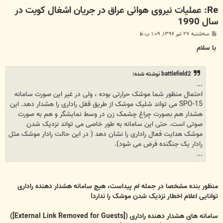
Re: عملیات نیروی هوائی عراق در جریان اشغال کویت در
سال 1990
پ
سه‌شنبه ۲۷ تیر ۱۳۹۶, ۱:۰۹ ب.ظ
س
ت
با سلام
battlefield2 نوشته شده:
...
احتمال منظور شما موشک حرارتی بوده ، ولی در غیر این صورت سامانه
SPO-15 می تواند شلیک موشک از طریق قفل راداری را هشدار دهد. این
هشدار هم بصورت چراغ چشمک زن در وسط نمایشگر و هم به صورت
صوتی است. حتی این سامانه به طور خاصی می تواند نزدیک شدن
موشک هدایت فعال راداری را نشان دهد ( در این حالت رادار موشک مثل
رادار یک جنگنده فرض می شود).
...
منظور بنده مشخصا در جمله ام پیداست، هیچ سامانه هشدار دهنده راداری
توانایی اعلام اخطار نزدیک شدن موشک را ندارد!
سامانه های هشدار دهنده راداری (
[External Link Removed for Guests]
)