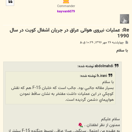
ا
Commander
kayvan6079
Re: عملیات نیروی هوائی عراق در جریان اشغال کویت در سال
1990
پ
چهارشنبه ۲۶ مهر ۱۳۹۶, ۱۰:۲۹ ق.ظ
س
ت
با سلام
abdolmahdi نوشته شده:
h.irani نوشته شده:
با سلام
بسيار مقاله جالبي بود. جالب است كه خلبان F-15 هم كه نقش
كوچكي در اين عمليات داشت مفتخر به نشان ساقط نمودن
هواپيماي دشمن گرديده است.
سلام علیکم
ممنون از نظر لطفتان .
به عقیده من احتمال سرنگونی میراژ عراقی توسط جنگنده F-15 بیشتر از