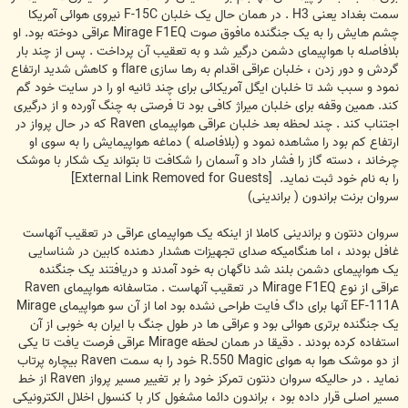
سمت بغداد یعنی H3 . در همان حال یک خلبان F-15C نیروی هوائی آمریکا
چشم هایش را به یک جنگنده مافوق صوت Mirage F1EQ عراقی دوخته بود. او
بلافاصله با هواپیمای دشمن درگیر شد و به تعقیب آن پرداخت . پس از چند بار
گردش و دور زدن ، خلبان عراقی اقدام به رها سازی flare و کاهش شدید ارتفاع
نمود و سبب شد تا خلبان ایگل آمریکائی برای چند ثانیه او را در سایت خود گم
کند. همین وقفه برای خلبان میراژ کافی بود تا فرصتی به چنگ آورده و از درگیری
اجتناب کند . چند لحظه بعد خلبان عراقی هواپیمای Raven که در حال پرواز در
ارتفاع کم بود را مشاهده نمود و (بلافاصله ) دماغه هواپیمایش را به سوی او
چرخاند ، دسته گاز را فشار داد و آسمان را شکافت تا بتواند یک شکار با موشک
را به نام خود ثبت نماید.
[External Link Removed for Guests]
سروان برنت براندون ( براندینی)
سروان دنتون و براندینی کاملا از اینکه یک هواپیمای عراقی در تعقیب آنهاست
غافل بودند ، اما هنگامیکه صدای تجهیزات هشدار دهنده کابین در شناسایی
یک هواپیمای دشمن بلند شد ناگهان به خود آمدند و دریافتند یک جنگنده
عراقی از نوع Mirage F1EQ در تعقیب آنهاست . متاسفانه هواپیمای Raven
EF-111A آنها برای داگ فایت طراحی نشده بود اما از آن سو هواپیمای Mirage
یک جنگنده برتری هوائی بود و عراقی ها در طول جنگ با ایران به خوبی از آن
استفاده کرده بودند . دقیقا در همان لحظه Mirage عراقی فرصت یافت تا یکی
از دو موشک هوا به هوای R.550 Magic خود را به سمت Raven بیچاره پرتاب
نماید . در حالیکه سروان دنتون تمرکز خود را بر تغییر مسیر پرواز Raven از خط
مسیر اصلی قرار داده بود ، براندون دائما مشغول کار با کنسول اخلال الکترونیکی