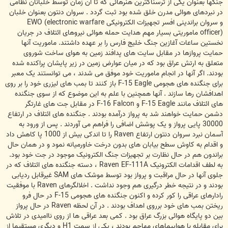
جنگها بعنوان یکی از ترسناکترین هنرهائی که تا آن زمان توسط خلبانان نظامی
در نبردهای هوائی مدرن خلق شده بود ثبت گردد . سروان دنتون بعنوان خلبان
و سروان براندینی افسر تجهیزات الکترونیکی EWO (electronic warfare
officer) ماموریتی بسیار مهم هدایت حمله هوائی نیروهای ائتلاف در جریان
نخستین ساعات آغازین جنگ خلیج فارس را بر عهده داشتند. ماموریت آنها
حمایت پروازها در مقابل سایت های پدافند زمین به هوای ساخت شوروی
متعلق به ارتش عراق بود که در میان عوارض زمین در زیر پایشان پراکنده شده
بودند. اگر آنها در انجام ماموریت خود موفق می شدند ، می توانستند یک معبر
برای جنگنده های هجومی F-15 Eagle باز کنند تا بمب های لیزری خود را بر روی
اهدافشان رها سازند . آنها همچنین با علم به این موضوع که از سوی جنگنده
های ائتلاف مانند F-15 Eagle و F-16 Falcon در مقابل جت های غارتگر
دشمن حمایت خواهند شد به پرواز درآمده بودند . جنگنده های ائتلاف در ارتفاع
30000 پایی پرواز و یک پوشش اضافی را فراهم می آوردند . پس از ورود به
آسمان نبرد سروان دنتون ارتفاع Raven را تا اندکی بیش از 1000 پا کاهش داد
و اقدام به کاوش سطح بیابان های بدون درخت خاورمیانه نمود و در همان حال
براندون هم در حال نظارت بر تجهیزات جنگ الکترونیک موجود در جت خود بود.
به لطف اقدامات الکترونیک Raven EF-111A ، دسته جنگنده های ائتلاف که در
جلوی آنها در حال مراقبت و پرواز بود توسط موشک های SAM غیرقابل ردیابی
بودند و در نتیجه خطر درگیری هم وجود نداشت . اخلالگرهای Raven با موفقیت
رادارهای عراقی را کور کرده و اکنون جنگنده های هجومی F-15 در حال فرو
ریختن بمب های خود برروی اهداف بودند . در آن لحظه Raven در حال پرواز
بین دو پایگاه هوائی بزرگ عراق بود . کمی بعد عراقی ها از روی ناامیدی در تلاش
برای مقابله با هواپیماهای مهاجم بودند ، یکی از سمت H1 و دیگری مستقیما از