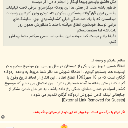
مثل قاشق واينجورچيزها اينكار را انجام دادن اگر درست
خاطرم باشه علت كار بعثي ها اين بودكه ديگراسراي عراقي تحت تبليغات
مذهبي ايران قرارگرفته وهمكاري ميكردن تاحدودي واين كارشون راخيانت
ميدانستن كه با يك هماهنگي قبلي كشتارشديدي توي اسايشگاهاي
عراقي توسط خودشون اتفاق ميافته .احتمالا منظورش همون روز
بايدباشه اما مطمعانيستم
دقيقا يادم نيست كجا خوندم اين مطلب اما سعي ميكنم حتما پيداش
كنم.
سلام علیکم و رحمه ا...
اتفاقا همین دیروز من و یکی از دوستان در حال بررسی این موضوع بودیم و در
اینترنت هم جستجو کردیم . احتمالا شورش مد نظر شما مربوط به واقعه اردوگاه
گرگان است که در 18 مهر1363 اتفاق افتاد . این اتفاق از لحاظ تاریخ وقوع با
آنچه که در متن مقاله ما آمده همخوانی ندارد . من احتمال می دهم که موضوع
کشتار اسراء در همان مناطق جنگی رخ داده باشد . به هر حال ضمن تشکر از
جنابعالی لینک کامل شوروش اردوگاه گرگان تقدیم می شود :
[External Link Removed for Guests]
اگر ديدار با مرگ حق است ، چه بهتر كه اين ديدار در ميدان جنگ باشد.
ب
ا
ل