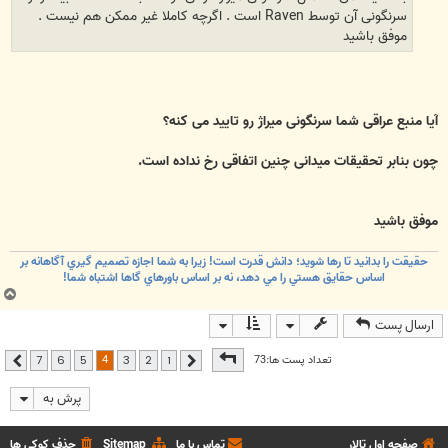
سرنگونی آن توسط Raven است . اگرچه کاملا غیر ممکن هم نیست .
موفق باشید
آیا منبع عراقی شما سرنگونی میراژ رو تایید می کنه؟
چون بنابر تحقیقات میدانی چنین اتفاقی رخ نداده است.
موفق باشید
حقيقت را بدانيد تا رها شويد؛ دانش قدرت است! زيرا به شما اجازه تصميم گيري آگاهانه بر
اساس حقايق هستي را مي دهد، نه بر اساس باورهاي گاها اشتباه شما!
ب
ا
ارسال پست
ل
ا
صفحه
4
از
7
4
تعداد پست ها:73
7
6
5
3
2
1
قبلی
بعدی
پرش به
صفحه اول تالار
تماس با ما
Sitemap
حذف کوکی ها