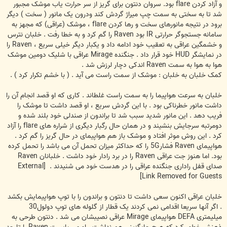
و آزاد کردن flare بود. سروان دنتون برای گریز از سر حرارت یاب موشک مجبور
شد تا به سختی به سمت چپ میراژ گردش کند ودرون یک مانور ( سخت ) دیگر
برود در نتیجه مانورهای سخت و رها کردن flare ، موشک (عراقی) که مجهز به
سامانه جستجوگر حرارتی IR بود Raven را گم کرد و به خطا رفت . خلبان نترس
و خشمگین عراقی به تعقیب خود ادامه داد و یکبار دیگر خیلی سریع ، Raven را
در نمایشگر HUD خود قرار داد . جنگنده Mirage عراقی با شلیک دومین موشک
هوا به هوا به سمت Raven اندکی دچار لرزش شد .
کمک خلبان به خلبان : موشک از سمت راست می آید . ( با خشم تکرار کرد ) .
خلبان به سرعت هواپیما را به سمت راست غلطاند . کاری که او قصد انجام آن را
داشت مانور خطرناکی بود . با این گردش سریع ، او قصد داشت تا موشک را
فریب دهد . این مانور شدید سبب شد تا براندون از صندلی خود بلند شده و
دومرتبه سرجایش بنشیند و در همان حال رگبار دیگری از شراره های flare را آزاد
کرد . این روش موثر افتاد و موشک باز هم هواپیمای در حال گریز را گم کرد .
هواپیمای Raven فشار5G را که حداکثر میزان تحمل آن می باشد را تحمل کرده
بود. اما هنوز جت عراقی Raven را در برد رادار خود داشت . خلبانان Raven
صدای قفل راداری جنگنده عراقی را در هدست خود می شنیدند .
[External
Link Removed for Guests]
خلبان عراقی اکنون سعی داشت تا دنتون و براندون را با توپ هواپیمایش بکشد
. اگر آنها سریعا اقدامی نمی کردند یک قطار از گلوله های توپ دولول30
میلیمتری DEFA هواپیمای Mirage عراقی نصیبشان می شد . دنتون طرحی به