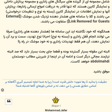
شامل مجموعه ای از گیرنده های سیگنال های راداری و مجموعه پردازش داخلی
و نمایشگر کابین هستند که تنها قادر به دریافت امواج ارسالی رادارها، پردازش
آنها و نمایش اطلاعات در نمایشگر کابین (بسته به نوع و تنظیمات درخواستی)
می باشند و کلا با سامانه های هشدار دهنده نزدیک شدن موشک (
[External
Link Removed for Guests]
) متفاوت می باشند.
همانگونه که خود نگاشته اید این سامانه ها (هشدار دهنده های راداری) صرفا
می توانند انجام قفل راداری و (بسته به نوع) احیانا نوع تهدید، سمت و برد آن را
نمایش دهند، آن هم فقط تهدیدات راداری و نه خود موشک در راه را!
البته این مقوله بسیار گسترده بوده و قطعا جای بحث بسیار دارد که صد البته
نیازمند مجالی دیگر است و ادامه آن در اینجا از شیرینی مطالب دوستمان
abdolmahdi خواهد کاست.
موفق باشید
حقيقت را بدانيد تا رها شويد؛ دانش قدرت است! زيرا به شما اجازه تصميم گيري آگاهانه بر
اساس حقايق هستي را مي دهد، نه بر اساس باورهاي گاها اشتباه شما!
ب
ا
ل
ا
Major I
Mohammad.Jafar