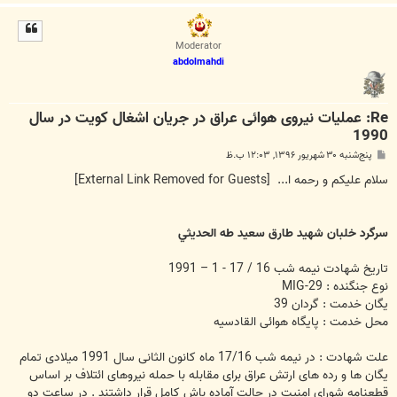
ا
ل
ا
Moderator
abdolmahdi
Re: عملیات نیروی هوائی عراق در جریان اشغال کویت در سال
1990
پ
پنج‌شنبه ۳۰ شهریور ۱۳۹۶, ۱۲:۰۳ ب.ظ
س
ت
سلام علیکم و رحمه ا...
[External Link Removed for Guests]
سرگرد خلبان شهید طارق سعيد طه الحديثي
تاریخ شهادت نیمه شب 16 / 17 - 1 – 1991
نوع جنگنده : MIG-29
یگان خدمت : گردان 39
محل خدمت : پایگاه هوائی القادسیه
علت شهادت : در نیمه شب 17/16 ماه کانون الثانی سال 1991 میلادی تمام
یگان ها و رده های ارتش عراق برای مقابله با حمله نیروهای ائتلاف بر اساس
قطعنامه شورای امنیت در حالت آماده باش کامل قرار داشتند . در ساعت دو