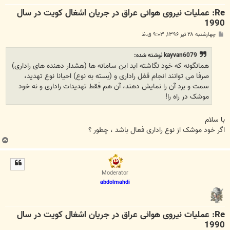
Re: عملیات نیروی هوائی عراق در جریان اشغال کویت در سال
1990
پ
چهارشنبه ۲۸ تیر ۱۳۹۶, ۹:۰۳ ق.ظ
س
ت
kayvan6079 نوشته شده:
همانگونه که خود نگاشته اید این سامانه ها (هشدار دهنده های راداری)
صرفا می توانند انجام قفل راداری و (بسته به نوع) احیانا نوع تهدید،
سمت و برد آن را نمایش دهند، آن هم فقط تهدیدات راداری و نه خود
موشک در راه را!
با سلام
اگر خود موشک از نوع راداری فعال باشد ، چطور ؟
ب
ا
ل
ا
Moderator
abdolmahdi
Re: عملیات نیروی هوائی عراق در جریان اشغال کویت در سال
1990