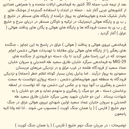
بعد از نیمه شب حمله 30 کشور به فرماندهی ایالات متحده و با همراهی تعدادی
از کشورهای عربی آغاز شد . حمله در ابتداء با استفاده گسترده از موشک های
بالدار شلیک شده و هواپیماهای به پرواز درآمده از پایگاه های مستقر در خلیج ع
ر ب ی و پایگاه هوائی اینجرلیک در ترکیه و ناوگان مستقر در دریای سرخ و خلیج
ع ر ب ی به سمت فرودگاه ها و پایگاه های هوائی و یگان های پدافند هوائی (
عراق ) آغاز گردید .
فرماندهی نیروی هوائی و پدافند ( هوائی ) عراق در پاسخ به این تجاوز ، جنگنده
های رهگیر را از پایگاه های هوائی برای مقابله با تهدیدات هوائی دشمن اعزام
نمودند که در این راستا مقرر گردید تا یک دسته دو فروندی از جنگنده های
MIG-29 به فرماندهی سرگرد خلبان طارق سعيد طه الحديثي و سروان خلبان
عماد سعيد از فرودگاه طلحه در غرب عراق و در نزدیکی مرزهای عربستان
سعودی به پرواز درآیند . اما بدلیل زمان بسیار کوتاه اعلام خطر (حمله) و نزدیکی
فرودگاه به منطقه عبور هواپیماهای دشمن ، دسته پروازی نتوانست به سمت
دشمن و رهگیری ب آنها برود و بر عکس این دشمن بود که توانست در لحظه
برخاستن دسته ، هر دو میگ را رهگیری و منهدم نماید و هر دو خلبان را به
شهادت برساند . این دو خلبان شهید یعنی سرگرد خلبان طارق سعيد طه
الحديثي و سروان خلبان عماد سعيد اولین شهدای نیروی هوائی عراق در جنگ
دوم خلیج ( فارس ) ( یا همان جنگ کویت ) محسوب می شوند . انا لله وانا اليه
راجعون
توضیحات : در جریان جنگ دوم خلیج ( فارس ) ( یا همان جنگ کویت )