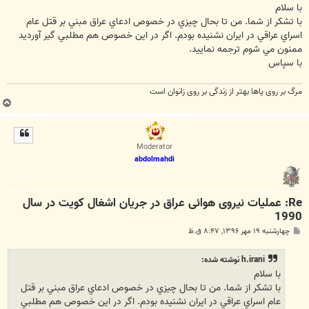
ت
با سلام
با تشكر از شما. من تا بحال چيزي در خصوص ادعاي عراق مبني بر قتل عام
اسراي عراقي در ايران نشنيده بودم. اگر در اين خصوص هم مطلبي گير آورديد
ممنون مي شوم ترجمه نماييد.
با سپاس
مرگ بر روی پاها بهتر از زندگی بر روی زانوان است
ب
ا
ل
ا
Moderator
abdolmahdi
Re: عملیات نیروی هوائی عراق در جریان اشغال کویت در سال
1990
پ
چهارشنبه ۱۹ مهر ۱۳۹۶, ۸:۴۷ ق.ظ
س
ت
h.irani نوشته شده:
با سلام
با تشكر از شما. من تا بحال چيزي در خصوص ادعاي عراق مبني بر قتل
عام اسراي عراقي در ايران نشنيده بودم. اگر در اين خصوص هم مطلبي