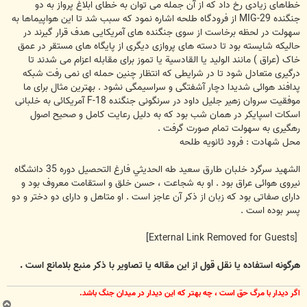
خطاهای زیادی رخ داد که از آن جمله می توان به خطای ابلاغ پرواز به دو
جنگنده MIG-29 از فرودگاه طلحه اشاره نمود که سبب شد تا این هواپیماها به
سهولت در لحظه برخاست از سوی جنگنده های آمریکایی هدف قرار گیرند در
حالیکه شایسته بود تا دسته های پروازی دیگری از پایگاه های مستقر در عمق
خاک (عراق ) مانند الوليد یا القادسية یا تموز برای مقابله اعزام می شدند تا
درگیری متعادل شود تا در شرایطی که انتظار چنین حمله ای نمی رفت شبکه
پدافند هوائی شدیدا دچار آشفتگی و سراسیمگی نشود . بهترین مثال برای ما
موفقیت سروان زهير جليل داود در سرنگونی جنگنده F-18 آمریکائی به خلبانی
اسکات اسپایکر در همان شب بود که به دلیل رعایت کامل و صحیح اصول
رهگیری به سهولت تمام صورت گرفت .
محل شهادت : فرود ثانویه طلحه
الشهيد سرگرد خلبان طارق سعيد طه الحديثي فارغ التحصیل دوره 35 دانشگاه
نیروی هوائی عراق بود . او به شجاعت ، حسن خلق و استقامت معروف بود و
دارای صفاتی بود که زبان از ذکر آن عاجز است . او متاهل و دارای دو دختر و دو
پسر بوده است .
[External Link Removed for Guests]
هرگونه استفاده یا نقل قول از این مقاله یا تصاویر با ذکر منبع بلامانع است .
اگر ديدار با مرگ حق است ، چه بهتر كه اين ديدار در ميدان جنگ باشد.
ب