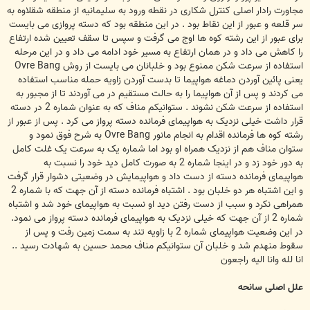
مجاورت رادار اصلی کنترل شکاری در نقطه ورود به سلیمانیه از منطقه شقلاوه به
سر قلعه و عبور از این نقاط بود . در این منطقه بود که دسته پروازی می بایست
برای عبور از این رشته کوه ها اوج می گرفت و سپس تا سقف تعیین شده ارتفاع
را کاهش می داد و در همان ارتفاع به مسیر خود ادامه می داد و در این مرحله
استفاده از سرعت شکن ممنوع بود و خلبانان می بایست از روش Ovre Bang
یعنی پائین آوردن دماغه هواپیما تا بدست آوردن زاویه حمله مناسب استفاده
می کردند و پس از آن هواپیما را به حالت مستقیم در می آوردند تا از مجبور به
استفاده از سرعت شکن نشوند . ستوانیکم مناف که به عنوان شماره 2 در دسته
قرار داشت خیلی نزدیک به هواپیمای فرمانده دسته پرواز می کرد . پس از عبور از
رشته کوه ها فرمانده اقدام به انجام مانور Ovre Bang به شرح فوق نمود و
ستوان مناف هم از نزدیک همراه او بود اما شماره یک به سرعت یک غلت کامل
به دور خود زد و در اینجا شماره 2 به صورت کامل دید خود را نسبت به
هواپیمای فرمانده دسته از دست داد و هواپیمایش در وضعیتی دشوار قرار گرفت
و این اشتباه هر دو خلبان بود . اشتباه فرمانده دسته از آن جهت که با شماره 2
همراهی نکرد و سبب از دست رفتن دید او نسبت به هواپیمای خود شد و اشتباه
شماره 2 از آن جهت که خیلی نزدیک به هواپیمای فرمانده دسته پرواز می نمود.
در این وضعیت هواپیمای شماره 2 با زاویه تند به سمت زمین رفت و پس از
سقوط منهدم شد و خلبان آن ستوانیکم مناف محمد حسين به شهادت رسید ..
انا لله وانا اليه راجعون
علل اصلی سانحه