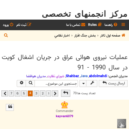
مرکز انجمنهای تخصصی
راهنما
Rules
تماس با ما
ثبت نام
ورود
ج
صفحه اول تالار
بخش جنگ افزار
اخبار نظامي
س
ت
عملیات نیروی هوائی عراق در جریان اشغال کویت
ج
در سال 1990 - 91
و
مدیران انجمن:
abdolmahdi
,
Java
,
Shahbaz
,
شوراي نظارت
,
مديران هوافضا
جستجو
جستجوی پیشر
ارسال پست
صفحه
4
از
7
4
تعداد پست ها:73
7
6
5
3
2
1
قبلی
بعدی
Commander
kayvan6079