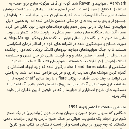
Aardvark ، هواپیمای Raven شما گونه ای فاقد هرگونه سلاح برای حمله به
اهداف ( یا دفاع از خود ) است . تمام فضای منطقه عملیاتی کاملا تحت پوشش
سامانه های جنگ الکترونیک است که به منظور فریب و ایجاد اخلال در رادارهای
جستجوگر و ردیاب سایت های موشکی دشمن طراحی شده اند. به همین دلیل
هواپیمای شما یک دارائی بسیار مهم برای فرماندهان میدان نبرد تلقی می گردد
ضمن آنکه برای جنگنده های دشمن هم هدفی با اولویت بالا به شمار می رود.
مایل ها دورتر در پایگاه های هوائی عراق ، جنگنده های رهگیر Mirage وMig به
صورت مسلح و سوختگیری شده در آشیانه های خود در انتظار فرمان اسکرامبل
هستند تا به جنگ هواپیماهای مهاجم نیروهای ائتلاف بروند . تعدادی از جنگنده
های عراقی در آسمان حضور دارند و و با فرصت طلبی در حال کمین و جستجوی
اهداف (هوائی ) در اطراف خود هستند . هواپیمای Raven شما با استاندارد
مشخصی از سامانه chaff and flares بارگیری شده که ویژه ایجاد اغتشاش و
گمراه کردن موشک های هدایت راداری و حرارتی طراحی شده اند. شما به راحتی
می توانید در چند نوبت اقدام به پرتاب flare و یا رها سازی chaff نموده تا از
منطقه خارج شوید بدون آنکه مجبور به پرواز با تحمل فشار بالای G باشید و یا
دستگیره های خروج اضطراری از هواپیما را که در طرفین کابین خلبان قرار دارند
بکار ببرید .
نخستین ساعات هفدهم ژانویه 1991
هنگامی که سروان جیمز دنتون و سروان برنت براندون ( براندینی) در یک صبح
شوم برای انجام یک ماموریت هوائی در جنگ خلیج فارس به پرواز درآمدند ، نمی
دانستند که چه چیزی در پیش است و قرار است نامشان در کتاب های تاریخ