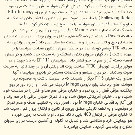
ذهنش خطور کرد که هیچ جایگزینی هم نداشت . او می بایست Raven را تا حد
ممکن به زمین نزدیک می کرد و در دل تاریکی هواپیمایش را هدایت می نمود .
دید ناکافی فضای نبرد ، استفاده از رادار جستجوی عوارض زمینTFR ) Terrain
Following Radar ) را طلب می نمود . سروان دنتون با فشار دادن استیک به
جلو و کاهش قدرت موتور هواپیما را به سطح زمین نزدیکتر کرد و دقیقا
همانگونه که انتظار داشتند Mirage عراقی هم چنین کاری را انجام داد . در
حالیکه Raven با راهنمائی دستگاه های مقابل سروان براندون در میان تپه های
ماسه ای پیچ و تاب می خورد و به سرعت جا خالی می داد ( سروان براندون به
سامانه TFR چشم دوخته بود در حالیکه سروان دنتون هدایت هواپیما را بر
عهده داشت ) ، ناگهان سروان دنتون استیک را به سمت خود کشید و در همان
لحظه دسته گاز را هم به جلو فشار داد . هواپیمای EF-111 به بالا جهید و دو
موتور پرقدرت توربوفن TF30 ساخت پرات اند ویتنی آن را در چند ثانیه به سرعت
صوت رساندند . در میان هیاهو و مکالمات مستمر در رادیوی هواپیما ، آنها
صدای یک خلبان F-15 دیگر را شنیدند که به سرعت داشت به محدوده برد
موشک های برد بلند برای نابودی Mirage نزدیک می شد . او از راه دور بر روی
جنگنده عراقی قفل راداری نمود و خلبان عراقی هم صدای قفل را در هدست خود
شنیده بود . خلبان آمریکائی موفق شده بود تا تمرکز خلبان عراقی را بر هم بزند و
این آغاز بد اقبالی خلبان Mirage بود . اصرار زیاد به تعقیب هدف و عدم تمرکز
بر موقعیت و به لطف تاریکی مطلق بیرون از کابین و ارتفاع پرواز کم ، سبب شد
تا خلبان عراقی در ارتفاع 400 پایی ناکام شود . او با شدت به زمین خورد ،
هواپیمایش خرد و متلاشی شد و تبدیل به گلوله ای آتشین درست در زیر سروان
دنتون و براندینی گردید . خدایش بیامرزد .!