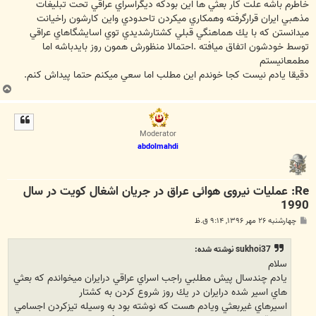
خاطرم باشه علت كار بعثي ها اين بودكه ديگراسراي عراقي تحت تبليغات
مذهبي ايران قرارگرفته وهمكاري ميكردن تاحدودي واين كارشون راخيانت
ميدانستن كه با يك هماهنگي قبلي كشتارشديدي توي اسايشگاهاي عراقي
توسط خودشون اتفاق ميافته .احتمالا منظورش همون روز بايدباشه اما
مطمعانيستم
دقيقا يادم نيست كجا خوندم اين مطلب اما سعي ميكنم حتما پيداش كنم.
ب
ا
ل
ا
Moderator
abdolmahdi
Re: عملیات نیروی هوائی عراق در جریان اشغال کویت در سال
1990
پ
چهارشنبه ۲۶ مهر ۱۳۹۶, ۹:۱۴ ق.ظ
س
ت
sukhoi37 نوشته شده:
سلام
يادم چندسال پيش مطلبي راجب اسراي عراقي درايران ميخواندم كه بعثي
هاي اسير شده درايران در يك روز شروع كردن به كشتار
اسيرهاي غيربعثي ويادم هست كه نوشته بود به وسيله تيزكردن اجسامي