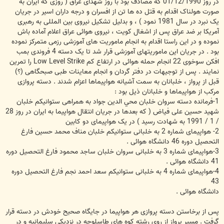
در روز 01/12/1990 که مصادف بود با روز شهدای عراق ( روزی که ایران به
صورت هولناک اقدام به قتل ده ها تن از افسران و درجه داران اسیر در جریان
یک نبرد در سال 1981 نمود ) ، و بدلیل تشکیل نیروی بین المللی به رهبری
آمریکا بر ضد عراق پس از اشغال کویت ، نیروی هوائی عراق اعلام آماده باش
نموده و در این راستا اقدام به انجام ماموریت های آموزشی رزمی متمرکز نموده
بود . در جریان این ماموریتهای آموزشی قرار شد تا یک دسته 4 فروندی بمب
افکن سوخوی 22 انجام حمله هوائی در ارتفاع کم Low Level Strike را تمرین
نمایند . پس از توجیهات در دفتر گردان و انجام معاینات طبی صبحگاهی (؟)
قبل از پرواز ، خلبانان به سمت آشیانه هواپیماها اعزام شدند . دسته پروازی
مرکب از هواپیماها و خلبانان ذیل بود :
1-فرمانده دسته سروان خلبان محي الدين جواد به همراهی ستوانیکم خلبان
شهید حسین علی فیاض ( که بعدها در جریان انتقال هواپیما به ایران در روز 28
/ 1 / 1991 به شهادت رسید ) در یک هواپیمای دو کابین
2- هواپیمای شماره 2 به خلبانی ستوانیکم خلبان مناف محمد حسين فارغ
التحصیل دوره 46 دانشگاه هوائی .
3-هواپیمای شماره 3 به خلبانی سروان خلبان ساجد محمود فارغ التحصیل دوره
41 دانشگاه هوائی .
4-هواپیمای شماره 4 به خلبانی ستوانیکم سعد احمد نجم فارغ التحصیل دوره
43
دانشگاه هوائی .
پس از برخاستن دسته پروازی هر هواپیما در جایگاه صحیح خودش در دسته قرار
گرفت . مسیر پرواز از روی رشته کوه های طاسلوجه در نزدیکی سلیمانیه و در