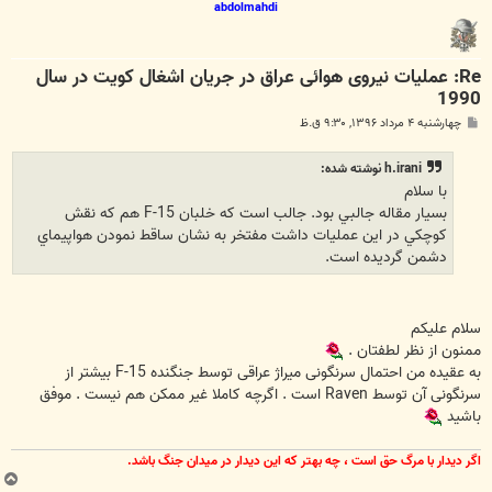
abdolmahdi
Re: عملیات نیروی هوائی عراق در جریان اشغال کویت در سال
1990
پ
چهارشنبه ۴ مرداد ۱۳۹۶, ۹:۳۰ ق.ظ
س
ت
h.irani نوشته شده:
با سلام
بسيار مقاله جالبي بود. جالب است كه خلبان F-15 هم كه نقش
كوچكي در اين عمليات داشت مفتخر به نشان ساقط نمودن هواپيماي
دشمن گرديده است.
سلام علیکم
ممنون از نظر لطفتان .
به عقیده من احتمال سرنگونی میراژ عراقی توسط جنگنده F-15 بیشتر از
سرنگونی آن توسط Raven است . اگرچه کاملا غیر ممکن هم نیست . موفق
باشید
اگر ديدار با مرگ حق است ، چه بهتر كه اين ديدار در ميدان جنگ باشد.
ب