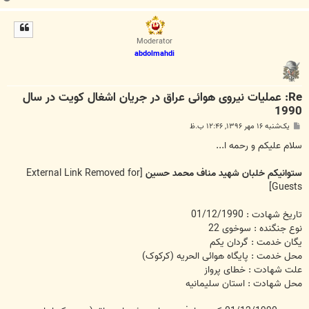
ا
ل
ا
Moderator
abdolmahdi
Re: عملیات نیروی هوائی عراق در جریان اشغال کویت در سال
1990
پ
یک‌شنبه ۱۶ مهر ۱۳۹۶, ۱۲:۴۶ ب.ظ
س
ت
سلام علیکم و رحمه ا...
ستوانیکم خلبان شهید مناف محمد حسین
[External Link Removed for
Guests]
تاریخ شهادت : 01/12/1990
نوع جنگنده : سوخوی 22
یگان خدمت : گردان یکم
محل خدمت : پایگاه هوائی الحریه (کرکوک)
علت شهادت : خطای پرواز
محل شهادت : استان سلیمانیه