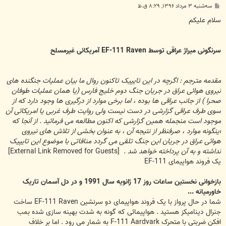
پ
سه‌شنبه ۳ مرداد ۱۳۹۶, ۸:۲۹ ق.ظ
س
ت
سلام علیکم
سرنگونی میراژ عراقی توسط EF-111 Raven آمریکائی غیرمسلح
مقدمه مترجم : اگرچه در این تایپیک تاکنون روال ما بیان عملیات جنگنده های
نیروی هوائی عراق در جریان جنگ دوم خلیج فارس (یا همان عملیات طوفان
صحرا ) از جانب عراقی ها بوده ، اما برخی موارد از درگیری ها وجود دارد که از
سوی طرف عراقی گزارشی در دست نیست ولی روایت طرف غربی یا امریکائی آن
موجود است منجمله همین گزارشی که اکنون مطالعه می فرمائید . از آنجا که
اینگونه موارد ، صرفنظر از نتیجه آن ، به عنوان بخشی از تلاش های نیروی
هوائی عراق در جریان این جنگ تلقی می گردد منافاتی با موضوع این تایپیک
نداشته و به آن پرداخته خواهد شد .
[External Link Removed for Guests]
یک فروند هواپیمای EF-111
بازخوانی نخستین ساعات روز 17 ژانویه سال 1991 و در دل آسمان تاریک
خاورمیانه ...
شما در حال پرواز با یک فروند هواپیمای دو سرنشین EF-111 Raven ساخت
جنرال دینامیکز هستید . هواپیمائی که گونه به شدت بهینه سازی شده بمب
افکن ضربتی با متحرک F-111 Aardvark به شمار می رود . اما بر خلاف