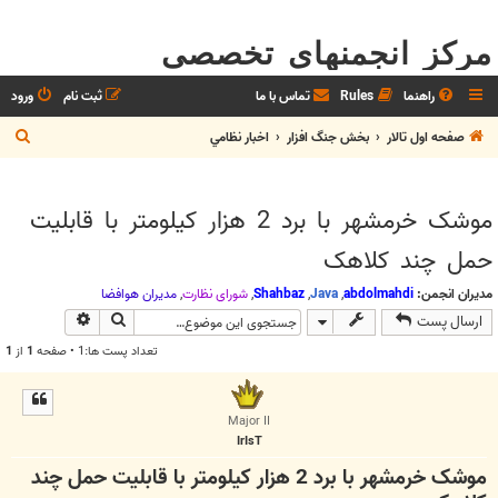
مرکز انجمنهای تخصصی
راهنما
Rules
تماس با ما
ثبت نام
ورود
ج
صفحه اول تالار
بخش جنگ افزار
اخبار نظامي
س
ت
موشک خرمشهر با برد 2 هزار کیلومتر با قابلیت
ج
حمل چند کلاهک
و
مدیران انجمن:
abdolmahdi
,
Java
,
Shahbaz
,
شوراي نظارت
,
مديران هوافضا
جستجو
جستجوی پیش
ارسال پست
تعداد پست ها:1 • صفحه
1
از
1
Major II
IrIsT
موشک خرمشهر با برد 2 هزار کیلومتر با قابلیت حمل چند