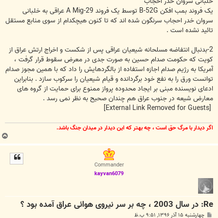
خلبانی سروان خدر احجاب
یک فروند بمب افکن B-52G توسط یک فروند A Mig-29 عراقی به خلبانی
سروان خدر احجاب سرنگون شده اند که تا کنون هیچکدام از سوی منابع مستقل
تائید نشده است .
2-بدنبال انتفاضه مسلحانه شیعیان عراقی پس از شکست و اخراج ارتش عراق از
کویت که حکومت صدام حسین به صورت جدی در معرض سقوط قرار گرفت ،
آمریکا به رژیم صدام اجازه استفاده از بالگردهایش را داد که با همین مجوز صدام
توانست ورق را به نفع خود برگردانده و قیام شیعیان را سرکوب سازد . بنابراین
ادعای نویسنده مبنی بر ایجاد محدوده پرواز ممنوع برای حمایت از گروه های
معارض شیعه در جنوب عراق هم چندان صحیح به نظر نمی رسد .
[External Link Removed for Guests]
اگر ديدار با مرگ حق است ، چه بهتر كه اين ديدار در ميدان جنگ باشد.
ب
ا
ل
ا
Commander
kayvan6079
Re: در سال 2003 ، چه بر سر نیروی هوائی عراق آمده بود ؟
پ
چهارشنبه ۱۵ آذر ۱۳۹۶, ۹:۵۱ ب.ظ