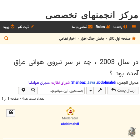
مرکز انجمنهای تخصصی
راهنما
Rules
تماس با ما
ثبت نام
ورود
ج
صفحه اول تالار
بخش جنگ افزار
اخبار نظامي
س
ت
در سال 2003 ، چه بر سر نیروی هوائی عراق
ج
آمده بود ؟
و
مدیران انجمن:
abdolmahdi
,
Java
,
Shahbaz
,
شوراي نظارت
,
مديران هوافضا
جستجو
جستجوی پیش
ارسال پست
تعداد پست ها:4 • صفحه
1
از
1
Moderator
abdolmahdi