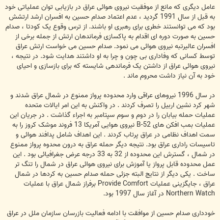
عامل دیگری که مانع از موفقیت نیروی هوائی عراق در بازیابی توان عملیاتی خود
به قبل از سال 1991 گردید ، عدم اعتماد صدام حسین به افسران ارشد ارتشش
بود که می توانستند خطری برای رهبری او باشند. از ترس وقوع یک کودتا ، صدام
حسین به صورت دوره ای اقدام به پاکسازی فرماندهان ارتش از جمله برخی از
افسران عالیرتبه نیروی هوائی می نمود. صدام حسین می خواست ارتش عراق
توسط کسانی که وفاداری بی چون و چرا به او داشتند هدایت شود. در نتیجه ،
نیروی هوائی عراق از داشتن یک فرماندهی شایسته که برای بازسازی و احیای
خود به آن نیاز داشت محروم ماند .
در سال 1996 نیروهای عراقی وارد محدوده پرواز ممنوع در شمال عراق شدند و
شهر کرد نشین اربیل را تصرف کردند . در واکنش به این امر ایالات متحده
عملیات حمله بیابان را در دوم و سوم سپتامبر به اجراء گذاشت . در جریان این
عملیات بمب افکن های B-52 نیروی هوایی آمریکا 13 فروند موشک کروز را به
سمت اهداف نظامی در عراق پرتاب کردند . این اهداف شامل پدافند هوائی و
تاسیسات راداری عراق بود. نتیجه دیگر حمله عراق به درون محدوه پرواز ممنوع
در شمال ، گسترش این محدوده از 32 به 33 درجه عرض جغرافیائی بود . این
عمل محدوده قابل پرواز یا آموزش برای نیروی هوائی عراق در شمال را تنگ تر
ساخت . یکی دیگر از نتایج البته جزئی حمله صدام حسین به کردها در شمال
عراق ، جایگزینی عملیات Provide Comfort برفراز شمال عراق با عملیات
Northern Watch در آغاز سال 1997 بود.
خودداری صدام حسین از موافقت با ادامه فعالیت بازرسان سازمان ملل در عراق