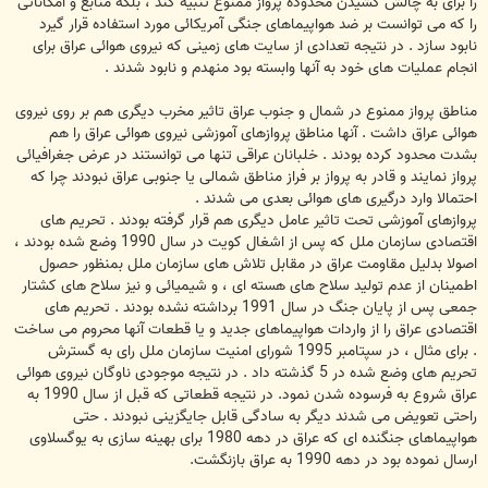
را برای به چالش کشیدن محدوده پرواز ممنوع تنبیه کند ، بلکه منابع و امکاناتی
را که می توانست بر ضد هواپیماهای جنگی آمریکائی مورد استفاده قرار گیرد
نابود سازد . در نتیجه تعدادی از سایت های زمینی که نیروی هوائی عراق برای
انجام عملیات های خود به آنها وابسته بود منهدم و نابود شدند .
مناطق پرواز ممنوع در شمال و جنوب عراق تاثیر مخرب دیگری هم بر روی نیروی
هوائی عراق داشت . آنها مناطق پروازهای آموزشی نیروی هوائی عراق را هم
بشدت محدود کرده بودند . خلبانان عراقی تنها می توانستند در عرض جغرافیائی
پرواز نمایند و قادر به پرواز بر فراز مناطق شمالی یا جنوبی عراق نبودند چرا که
احتمالا وارد درگیری های هوائی بعدی می شدند .
پروازهای آموزشی تحت تاثیر عامل دیگری هم قرار گرفته بودند . تحریم های
اقتصادی سازمان ملل که پس از اشغال کویت در سال 1990 وضع شده بودند ،
اصولا بدلیل مقاومت عراق در مقابل تلاش های سازمان ملل بمنظور حصول
اطمینان از عدم تولید سلاح های هسته ای ، و شیمیائی و نیز سلاح های کشتار
جمعی پس از پایان جنگ در سال 1991 برداشته نشده بودند . تحریم های
اقتصادی عراق را از واردات هواپیماهای جدید و یا قطعات آنها محروم می ساخت
. برای مثال ، در سپتامبر 1995 شورای امنیت سازمان ملل رای به گسترش
تحریم های وضع شده در 5 گذشته داد . در نتیجه موجودی ناوگان نیروی هوائی
عراق شروع به فرسوده شدن نمود. در نتیجه قطعاتی که قبل از سال 1990 به
راحتی تعویض می شدند دیگر به سادگی قابل جایگزینی نبودند . حتی
هواپیماهای جنگنده ای که عراق در دهه 1980 برای بهینه سازی به یوگسلاوی
ارسال نموده بود در دهه 1990 به عراق بازنگشت.