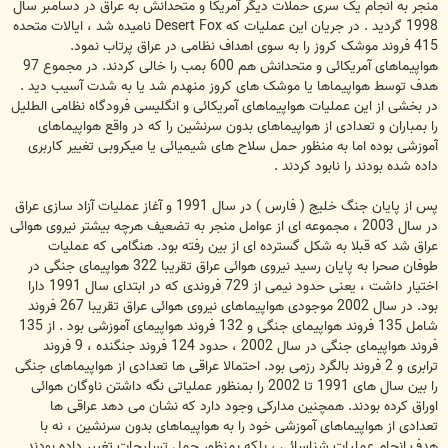
منجر به انجام یک سری حملات دیگر آمریکا و متحدانش به عراق در دسامبر سال
1998 گردید . در جریان این عملیات که Desert Fox نامیده شد ، ایالات متحده
415 فروند موشک کروز را به سوی اهداف نظامی در عراق پرتاب نمود.
هواپیماهای آمریکائی و متحدانش هم 600 بمب را خالی کردند. در مجموع 97
هدف توسط هواپیماها یا موشک های کروز منهدم شد یا به شدت آسیب دید .
در بخشی از این عملیات هواپیماهای آمریکائی و انگلیسی فرودگاه نظامی الطلیل
را بمباران و تعدادی از هواپیماهای بدون سرنشین را که در واقع هواپیماهای
آموزشی بوده اما به منظور حمل سلاح های شیمیائی یا میکروبی تغییر کاربری
داده شده بودند را نابود کردند .
پس از پایان جنگ خلیج ( فارس ) در سال 1991 و آغاز عملیات آزاد سازی عراق
در سال 2003 ، مجموعه ای از عوامل منجر به تضعیف هرچه بیشتر نیروی هوائی
عراق شد که قبلا به شکل گسترده ای از بین رفته بود. هنگامی که عملیات
طوفان صحرا به پایان رسید نیروی هوائی عراق تقریبا 322 هواپیمای جنگی در
اختیار داشت ، یعنی حدود نیمی از 729 فروندی که در ابتدای سال 1991 دارا
بود. در سال 2002 موجودی هواپیماهای نیروی هوائی عراق تقریبا 267 فروند
شامل 135 فروند هواپیمای جنگی و 132 فروند هواپیمای آموزشی بود . از 135
فروند هواپیمای جنگی در سال 2002 ، حدود 124 فروند جنگنده ، 9 فروند
ترابری و 2 فروند بالگرد رزمی بود. احتمالا عراقی ها تعدادی از هواپیماهای جنگی
را بین سال های 1991 تا 2002 را بمنظور عملیاتی نگه داشتن ناوگان هوائی
اوراق کرده بودند. همچنین مدارکی وجود دارد که نشان می دهد عراقی ها
تعدادی از هواپیماهای آموزشی خود را به هواپیماهای بدون سرنشین ، نه با
هدف انجام عملیات شناسائی ، بلکه بمنظور حمل تسلیحات تغییر داده بودند .