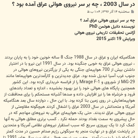
در سال 2003 ، چه بر سر نیروی هوائی عراق آمده بود ؟
پ
سه‌شنبه ۱۴ آذر ۱۳۹۶, ۱:۰۴ ب.ظ
س
ت
چه بر سر نیروی هوائی عراق آمد ؟
نویسنده دانیل هولمن PhD
آژانس تحقیقات تاریخی نیروی هوائی
ویرایش 19 اکتبر 2015
هنگامیکه ایران و عراق در سال 1988 جنگ 8 ساله خونین خود را به پایان بردند
، نیروی هوائی عراق به خوبی جنگیده بود. در سال 1991 این نیرو با در اختیار
داشتن بیش از 700 هواپیمای جنگی به یکی از بزرگترین نیروهای هوائی در
جنوب غرب آسیا تبدیل شده بود. عراق جدیدترین و کارآمدترین هواپیماها مانند
MiG-29 از شوروی و Mirage F-1 را از فرانسه خریداری کرده بود. این کشور
همچنین پایگاه های هوائی خود را نیز بهبود بخشیده ، اندازه و تعداد باندهای
فرود و خزشراه ها را نیز افزایش داده و صدها آشیانه مستحکم را برای محافظت از
هواپیماهایش در روی زمین بنا کرده بود. با این حال ، دوازده سال بعد هنگامیکه
آمریکا و متحدانش در سال 2003 عراق را اشغال کردند هیچگونه مقاومتی از
نیروی هوائی عراق ندیدند. حتی یک هواپیمای عراقی به نیروهای مهاجم که در
حال پیشروی به سمت بغداد بودند حمله نکرد . کسب برتری مطلق هوائی به آنها
کمک کرد تا یک پیروزی سریع که سبب استقرار نیروهای نظامی آمریکا و متحدین
در پایتخت عراق و در نهایت منجر به سرنگونی رژیم صدام حسین در مدت کمتر
از یکماه شد را بدست آورند . چه بر سر نیروی هوائی عراق بین سال های 1991 تا