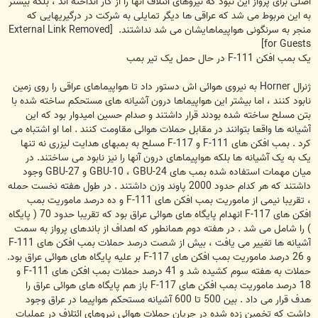
اصلی برای پرواز این نبود که نیروهای ائتلاف انها را از کار انداخته اند ، بلکه بیشتر
به این مربوط می شد که عراقی ها دیگر تمایلی به شرکت در درگیریهایی که
منجر به سرنگونی هواپیماهایشان می شد نداشتند.
[External Link Removed
for Guests]
یک بمب افکن F-111 در حال حمل یک تیر بمب
ژنرال Horner به نیروی هوائی اش دستور داد تا هواپیماهای عراقی را روی زمین
نابود کنند ، اما بیشتر این هواپیماها درون آشیانه های مستحکم ساخته شده با
بتن مسلح ساخته شده بودند قرار داشتند و صدام حسین امیدوار بود که این
آشیانه ها واقعا بتوانند در مقابل حملات هوائی مقاومت کنند . اما او اشتباه می
کرد . بمب افکن های F-111 و F-117 مسلح به بمبهای هدایت لیزری نه تنها
یک به یک آشیانه ها بلکه هواپیماهای درون آنها را نیز نابود می ساختند. در
میان مهمات استفاده شده بمب های GBU-10 ، GBU-24 و GBU-27 وجود
داشتند که هر کدام حدود 2000 پاوند وزن داشتند . در طول هفته نخست حمله
، تقریبا نیمی از ماموریت بمب افکن های F-111 و ده درصد ماموریت بمب
افکن های F-117 انهدام پایگاه های هوائی عراق بود که تقریبا حدود 70 ( پایگاه
) را شامل می شد . در هفته دوم همانطور که اهداف از باندهای پرواز به سمت
آشیانه ها تغییر می یافت ، بیش از شصت درصد حملات بمب افکن های F-111
و 26 درصد ماموریت بمب افکن های F-117 بر علیه پایگاه های هوائی عراق بود.
حملات به هفته سوم کشیده شد و 41 درصد حملات بمب افکن های F-111 و
18 درصد ماموریت بمب افکن های F-117 باز هم پایگاه های هوائی عراق را
هدف قرار می داد . بین 500 تا 600 آشیانه مستحکم هواپیما در عراق وجود
داشت که تخمین زده شده در جریان حملات هوائی نیروهای ائتلاف در عملیات