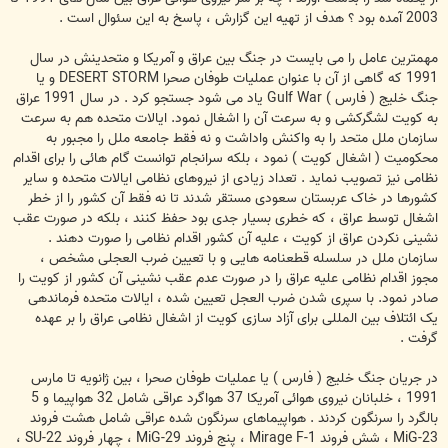
2003 آمده بود ؟ هدف از تهیه این گزارش ، پاسخ به این سئوال است .
مهمترین عامل را می بایست در جنگ بین عراق و آمریکا و متحدینش در سال
1991 که گاهی از آن با عنوان عملیات طوفان صحرا DESERT STORM و یا
جنگ خلیج ( فارس ) Gulf War یاد می شود جستجو کرد . در سال 1991 عراق
به کویت لشگرکشی و به سرعت آن را اشغال نمود. ایالات متحده هم به سرعت
سازمان ملل متحد را به واکنش واداشت و نه فقط جامعه ملل را مجبور به
محکومیت ( اشغال کویت ) نمود ، بلکه سرانجام توانست گام هائی را برای اقدام
نظامی نیز تصویب نماید . تعداد زیادی از نیروهای نظامی ایالات متحده و سایر
کشورها در خاک عربستان سعودی مستقر شدند تا نه فقط آن کشور را از خطر
اشغال توسط عراق ، که خطری بسیار جدی بود حفظ کنند ، بلکه در صورت عقب
نشینی نکردن عراق از کویت ، علیه آن کشور اقدام نظامی را صورت دهند .
سازمان ملل در سلسله قطعنامه هایی و با تعیین ضرب العجلی مشخص ،
مجوز اقدام نظامی علیه عراق را در صورت عدم عقب نشینی آن کشور از کویت را
صادر نمود. با سپری شدن ضرب العجل تعیین شده ، ایالات متحده فرماندهی
یک ائتلاف بین المللی برای آزاد سازی کویت از اشغال نظامی عراق را بر عهده
گرفت .
در جریان جنگ خلیج ( فارس ) یا عملیات طوفان صحرا ، بین ژانویه تا مارس
1991 ، خلبانان نیروی هوائی آمریکا 37 هواگرد عراقی شامل 32 هواپیما و 5
بالگرد را سرنگون کردند . هواپیماهای سرنگون شده عراقی شامل هشت فروند
MiG-23 ، شش فروند Mirage F-1 ، پنج فروند MiG-29 ، چهار فروند SU-22 ،