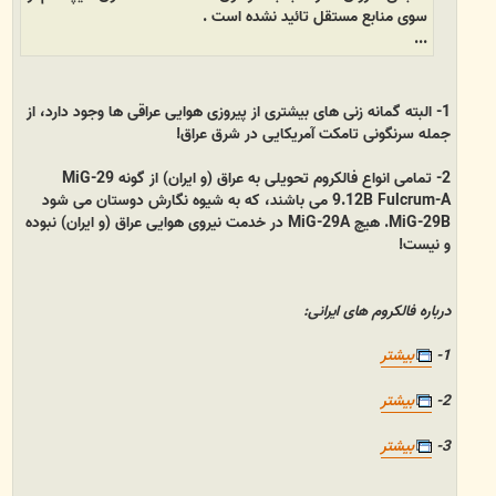
سوی منابع مستقل تائید نشده است .
...
1- البته گمانه زنی های بیشتری از پیروزی هوایی عراقی ها وجود دارد، از
جمله سرنگونی تامکت آمریکایی در شرق عراق!
2- تمامی انواع فالکروم تحویلی به عراق (و ایران) از گونه MiG-29
9.12B Fulcrum-A می باشند، که به شیوه نگارش دوستان می شود
MiG-29B. هیچ MiG-29A در خدمت نیروی هوایی عراق (و ایران) نبوده
و نیست!
درباره فالکروم های ایرانی:
1-
بیشتر
2-
بیشتر
3-
بیشتر