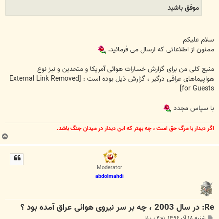
موفق باشید
سلام علیکم
ممنون از اطلاعاتی که ارسال می فرمائید.
منبع کلی من برای گزارش خسارات هوائی آمریکا و متحدین و نیز نوع
هواپیماهای عراقی درگیر ، گزارش ذیل بوده است :
[External Link Removed
for Guests]
با سپاس مجدد
اگر ديدار با مرگ حق است ، چه بهتر كه اين ديدار در ميدان جنگ باشد.
ب
ا
ل
ا
Moderator
abdolmahdi
Re: در سال 2003 ، چه بر سر نیروی هوائی عراق آمده بود ؟
پ
شنبه ۱۸ آذر ۱۳۹۶, ۴:۰۱ ب.ظ