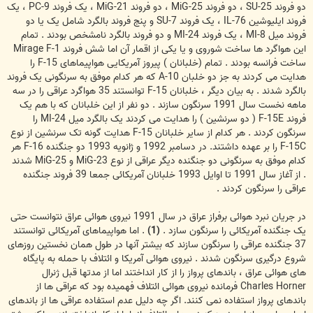
دو فروند SU-25 ، دو فروند MiG-25 ، دو فروند MiG-21 ، یک فروند PC-9 ، یک
فروند ایلیوشین IL-76 ، یک فروند SU-7 و پنج فروند بالگرد شامل یک یا دو
فروند میل MI-8 ، یک فروند MI-24 و دو فروند بالگرد نامشخص بودند . تمام
این هواگرد ها ساخت شوروی و یا یکی از اقمار آن اما شش فروند Mirage F-1
ساخت فرانسه بودند . تمام (خلبانان ) پیروز آمریکایی هواپیماهای F-15 را
هدایت می کردند به جز دو خلبان A-10 که هر کدام موفق به سرنگونی یک فروند
بالگرد شدند . به بیان دیگر ، خلبانان F-15 توانستند 35 هواگرد عراقی را در سه
ماهه نخست سال 1991 سرنگون سازند . دو نفر از این خلبانان که با هم یک
فروند F-15E ( دو سرنشین ) را هدایت می کردند یک بالگرد میل MI-24 را
سرنگون کردند . هر کدام از سایر خلبانان F-15 هدایت گونه تک سرنشین از نوع
F-15C را بر عهده داشتند. در دسامبر 1992 و ژانویه 1993 دو جنگنده F-16 هر
کدام موفق به سرنگونی دو جنگنده دیگر عراقی از نوع MiG-23 و MiG-25 شدند
. از آغاز سال 1991 تا اوایل 1993 خلبانان آمریکائی جمعا 39 فروند جنگنده
عراقی را سرنگون کردند .
در جریان نبرد هوائی برفراز عراق در سال 1991 نیروی هوائی عراق نتوانست حتی
یک جنگنده آمریکائی را سرنگون سازد .
(1)
. اما هواپیماهای آمریکائی توانستند
37 جنگنده عراقی را سرنگون سازند که بیشتر آنها در طول همان نخستین روزهای
شروع درگیری سرنگون شدند . نیروی هوائی آمریکا و ائتلاف با حمله به پایگاه
های هوائی عراق ، باندهای پرواز را از کار انداختند اما از مدتها قبل ژنرال
Charles Horner فرمانده نیروی هوائی ائتلاف فهمیده بود که عراقی ها از
باندهای پرواز استفاده نمی کنند. اگر چه دلیل عدم استفاده عراقی ها از باندهای