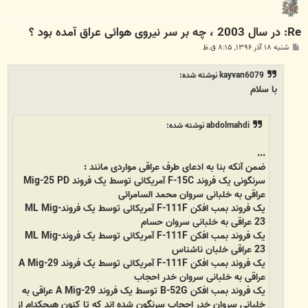
Re: در سال 2003 ، چه بر سر نیروی هوائی عراق آمده بود ؟
پ
شنبه ۱۸ آذر ۱۳۹۶, ۸:۱۵ ق.ظ
س
ت
kayvan6079 نوشته شده:
با سلام
abdolmahdi نوشته شده:
...
ضمن آنکه بنا به ادعای طرف عراقی مواردی مانند :
سرنگونی یک فروند F-15C آمریکائی توسط یک فروند Mig-25 PD
عراقی به خلبانی سروان محمد السامرائی
یک فروند بمب افکن F-111F آمریکائی توسط یک فروندML Mig-
23 عراقی به خلبانی سروان حسام
یک فروند بمب افکن F-111F آمریکائی توسط یک فروندML Mig-
23 عراقی خلبان ناشناس
یک فروند بمب افکن F-111F آمریکائی توسط یک فروند A Mig-29
عراقی به خلبانی سروان خدر احجاب
یک فروند بمب افکن B-52G توسط یک فروند A Mig-29 عراقی به
خلبانی سروان خدر احجاب سرنگون شده اند که تا کنون هیچکدام از