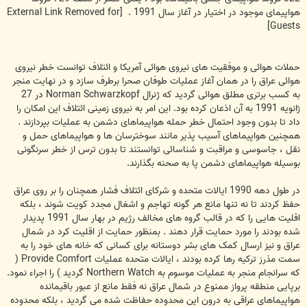
هواپیمای موجود در اختیار در آغاز سال 1991 .
[External Link Removed for
Guests]
حملات هوائی و موفقیت های نیروی هوائی آمریکا و ائتلاف توانست خطر نیروی
هوائی عراق را در همان آغاز عملیات طوفان صحرا برطرف سازد و در نهایت منجر
به کسب برتری مطلق هوائی گردید که ژنرال Norman Schwarzkopf در 27
ژانویه 1991 به آن اذعان کرده بود. این امر به نیروی زمینی ائتلاف این امکان را
داد تا بدون وجود احتمال خطر حمله هواپیماهای دشمن به عملیات بپردازند .
همچنین هواپیماهای آسیب پذیر مانند سوخترسان ها و هواپیماهای حمل و
نقل ، جاسوسی و مراقبت و شناسائی توانستند تا بدون ترس از خطر سرنگونی
بوسیله هواپیماهای دشمن پا به صحنه بگذارند.
در طول دهه 1990 ایالات متحده و شرکای ائتلاف فشار همچنان را بر روی عراق
حفظ کردند تا نه تنها مانع هر گونه تهاجم و اشغال مجدد کویت شوند ، بلکه
اقلیت هایی را که در قالب گروه های مخالف رژیم در بهار سال 1991 پدیدار
شده بودند را مورد حمایت قرار دهند . بمنظور حمایت از اقلیت کرد در شمال
عراق و نیز ارسال کمک های بشر دوستانه برای کسانی که خانه های خود را به
سمت مذرز ترکیه رها کرده بودند ، ایالات متحده عملیات Provide Comfort (
که سرانجام منجر به عملیات موسوم به Northern Watch گردید ) را اجراء نمود.
برپایی منطقه پرواز ممنوع در شمال عراق نه فقط مانع از عبور باقیمانده
هواپیماهای عراقی به درون این محدوده حفاظت شده می گردید ، بلکه محدوده