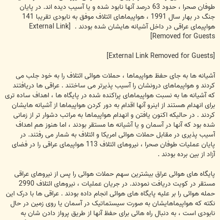
طوفان صحرا ، حدود 63 درصد آنها نابود شده و یا آسیب دیده اند. در پایان
جنگ در بهار سال 1991 ، هواپیماهای ائتلاف موفق به نابودی تقریبا 141
هواپیمای عراقی در داخل آشیانه هایشان شده بودند .
[External Link
Removed for Guests]
[External Link Removed for Guests]
آشیانه ها به جای حفظ هواپیماها ، حملات هوائی ائتلاف را به خود جلب می
کردند و هواپیماهای درونشان را آسیب پذیرتر می ساختند . عراقی ها دریافتند
که آشیانه ها به نسبت هواپیماهای پراکنده شده در پایگاه ها ، اهداف ساده تری
برای انهدام هستند از اینرو آنها اقدام به دور کردن هواپیماها از آشیانه هایشان
کردند . در حالیکه اکنون یافتن و انهدام هواپیماها به مراتب دشوار تر از زمانی
شده بود که آنها در آسمان و یا آشیانه ها مستقر بودند ، اما هنوز هم اهداف
آسیب پذیری در مقابل حملات هوائی امریکا و ائتلاف به شمار می رفتند. در
پایان عملیات طوفان صحرا ، نیروهای ائتلاف 113 هواپیمای عراقی را در فضای
آزاد از بین برده بودند .
پایگاه های هوائی عراق بیشترین سهم حملات هوائی را پس از نیروهای عراقی
مستقر در کویت دریافت نمودند. در جریان عملیات ، نیروهای ائتلاف 2990
حمله هوائی را بر علیه پایگاه های هوائی انجام داده بودند . عراقی ها با درک این
نکته که هواپیماهایشان به صورت سیستماتیک در آسمان یا روی زمین در حال
نابودی است ، به دنبال راه هائی برای حفظ آنها از طریق پرواز دادن شان به