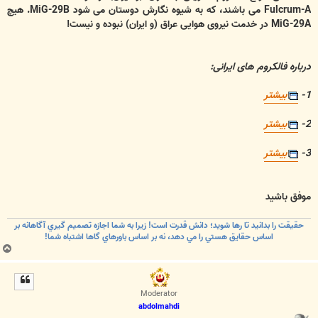
Fulcrum-A می باشند، که به شیوه نگارش دوستان می شود MiG-29B. هیچ
MiG-29A در خدمت نیروی هوایی عراق (و ایران) نبوده و نیست!
درباره فالکروم های ایرانی:
1-
بیشتر
2-
بیشتر
3-
بیشتر
موفق باشید
حقيقت را بدانيد تا رها شويد؛ دانش قدرت است! زيرا به شما اجازه تصميم گيري آگاهانه بر
اساس حقايق هستي را مي دهد، نه بر اساس باورهاي گاها اشتباه شما!
ب
ا
ل
ا
Moderator
abdolmahdi