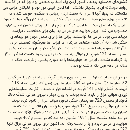
کشورهای همسایه بودند . کشور اردن یک انتخاب منطقی بود چرا که در گذشته
روابط دوستانه ای با یکدیگر داشتند ، اما اردن خیلی دور بود و خلبانان عراقی می
دانستند که پرواز آنها از عراق به سمت اردن ردیابی و رهگیری خواهد شد و در
نتیجه پیروزی های هوائی بیشتری برای آمریکائی ها و متحدانش رقم خواهد خورد
. ایران یک احتمال بود ، اما ایران در کمتر از چهار سال پیش دشمن اصلی عراق
محسوب می شد . پرواز هواپیماهای عراقی به ایران برای محافظت ، نیازمند
دیپلماسی بود . عراقی ها توانستند ایرانی ها را برای صدور مجوز هواپیماهای
جنگی شان به آن کشور متقاعد سازند ، اما ایرانی ها هیچگونه تضمینی برای
بازگرداندن هواپیماها به عراق نداده بودند . در واقع ، در پایان عملیات طوفان
صحراء تعداد 121 هواپیمای عراقی به سلامت در ایران وجود داشت اما آنها هرگز
باز گردانده نشدند . ایرانی ها هواپیماها را به عنوان بخشی از غرامت جنگ 8
ساله در دهه قبل نگه داشته بودند .
در جریان عملیات طوفان صحرا ، نیروی هوائی آمریکا و متحدینش با سرنگونی
32 هواپیما درآسمان و انهدام 254 هواپیما روی زمین که از این تعداد 113
فروند در فضای آزاد و 141 فروند در آشیانه قرار داشتند ، اکثریت هواپیماهای
نیروی هوائی عراق را نابود کرده بودند. به بیان دیگر ، نیروی هوائی ائتلاف 286
فروند از مجموع 729 هواپیمای جنگی نیروی هوائی عراق را نابود کرده بودند.
خلبانان عراقی در مجموع 121 فروند هواپیما را به ایران انتقال دادند که به
عنوان پرداخت بخشی از غرامت جنگ قبلی تلقی شده و هرگز بازگزدانده نشدند .
در سه ماهه نخست سال 1991 تخمین زده شد که در مجموع 407 فروند
هواپیمای عراقی نابود و یا از دست رفته اند. اکنون برای نیروی هوائی عراق تنها
322 فروند هواپیمای جنگی باقیمانده بود ، یعنی کمتر از نصف 729 فروند