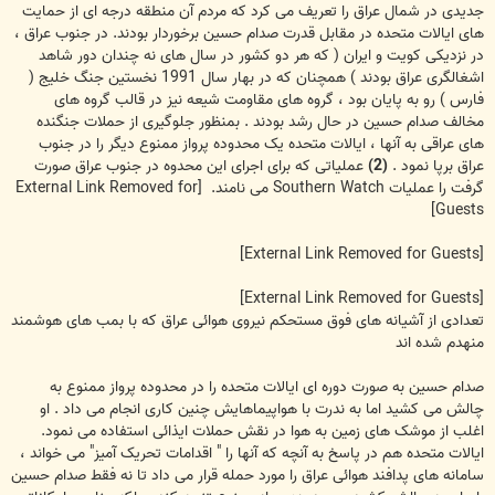
جدیدی در شمال عراق را تعریف می کرد که مردم آن منطقه درجه ای از حمایت
های ایالات متحده در مقابل قدرت صدام حسین برخوردار بودند. در جنوب عراق ،
در نزدیکی کویت و ایران ( که هر دو کشور در سال های نه چندان دور شاهد
اشغالگری عراق بودند ) همچنان که در بهار سال 1991 نخستین جنگ خلیج (
فارس ) رو به پایان بود ، گروه های مقاومت شیعه نیز در قالب گروه های
مخالف صدام حسین در حال رشد بودند . بمنظور جلوگیری از حملات جنگنده
های عراقی به آنها ، ایالات متحده یک محدوده پرواز ممنوع دیگر را در جنوب
عراق برپا نمود .
(2)
عملیاتی که برای اجرای این محدوه در جنوب عراق صورت
گرفت را عملیات Southern Watch می نامند.
[External Link Removed for
Guests]
[External Link Removed for Guests]
[External Link Removed for Guests]
تعدادی از آشیانه های فوق مستحکم نیروی هوائی عراق که با بمب های هوشمند
منهدم شده اند
صدام حسین به صورت دوره ای ایالات متحده را در محدوده پرواز ممنوع به
چالش می کشید اما به ندرت با هواپیماهایش چنین کاری انجام می داد . او
اغلب از موشک های زمین به هوا در نقش حملات ایذائی استفاده می نمود.
ایالات متحده هم در پاسخ به آنچه که آنها را " اقدامات تحریک آمیز" می خواند ،
سامانه های پدافند هوائی عراق را مورد حمله قرار می داد تا نه فقط صدام حسین