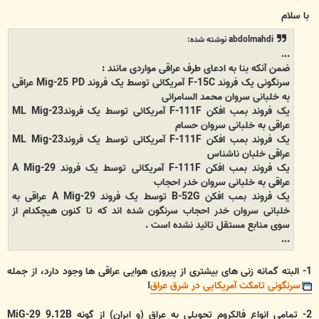
س
ت
با سلام
abdolmahdi نوشته شده:
...
ضمن آنکه بنا به ادعای طرف عراقی مواردی مانند :
سرنگونی یک فروند F-15C آمریکائی توسط یک فروند Mig-25 PD عراقی
به خلبانی سروان محمد السامرائی
یک فروند بمب افکن F-111F آمریکائی توسط یک فروندML Mig-23
عراقی به خلبانی سروان حسام
یک فروند بمب افکن F-111F آمریکائی توسط یک فروندML Mig-23
عراقی خلبان ناشناس
یک فروند بمب افکن F-111F آمریکائی توسط یک فروند A Mig-29
عراقی به خلبانی سروان خدر احجاب
یک فروند بمب افکن B-52G توسط یک فروند A Mig-29 عراقی به
خلبانی سروان خدر احجاب سرنگون شده اند که تا کنون هیچکدام از
سوی منابع مستقل تائید نشده است .
...
1- البته گمانه زنی های بیشتری از پیروزی هوایی عراقی ها وجود دارد، از جمله
سرنگونی تامکت آمریکایی در شرق عراق
!
2- تمامی انواع فالکروم تحویلی به عراق (و ایران) از گونه MiG-29 9.12B