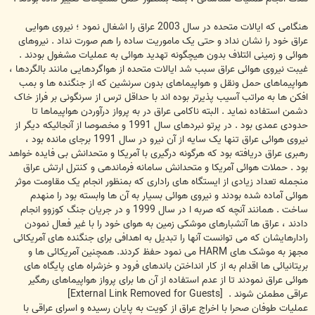
هنگامی که ایالات متحده در سال 2003 عراق را اشغال نمود ؛ نیروی هوایی
عراق خود را نشان نداد و حتی یک ماموریت ساده را هم صورت نداد . نیروهای
هوائی و زمینی ائتلاف بدون هیچگونه تهدید هوائی به عملیات مشغول بودند .
غیبت نیروی هوائی عراق سبب شد ایالات متحده از هواگردهایی مانند بالگردها ،
هواپیماهای حمل ونقل و هواپیماهای بدون سرنشین که از جنگنده ها و بمب
افکن ها به مراتب آسیب پذیرتر بوده اند با حداقل ترس از سرنگونی بر فراز خاک
دشمن استفاده نماید . البته ناکامی عراق در به پرواز درآوردن هواپیماها تا
حدودی عمدی بود . در پرتو نبردهای سال 1991 و مخصوصا از آنجائیکه دیگر از
نیروی هوائی عراق تنها یک سایه از آن نیرو در سال 1991 برجای مانده بود ،
رهبری عراق دریافته بود که هرگونه درگیری با آمریکا و متحدانش بی فایده خواهد
بود . حملات هوائی آمریکا و متحدانش سامانه فرماندهی و کنترل ارتش عراق
منجمله تعداد زیادی از ایستگاه های راداری که بمنظور انجام یک مقاومت موثر
هوائی آماده شده بودند و نیروی هوائی بسیار به آن ها وابسته بود را منهدم
ساخت . همانند آنچه که صربه ا در سال 1999 و در جریان جنگ کوزوو انجام
دادند ، عراق ها آتشبارهای موشکی زمین به هوای خود را با غیر فعال نمودن
رادارهایشان که می توانست آنها را تبدیل به اهدافی برای جنگنده های آمریکائی
مجهز به موشک های HARM می نمود حفظ کردند. همچنین آمریکائی ها و
بریتانیائی ها اقدام به از کار انداختن باندهای فرود و خزشراه های پایگاه های
هوائی عراق نمودند تا از عدم استفاده از آن ها برای پرواز هواپیماهای رهگیر
عراقی مطمئن شوند .
[External Link Removed for Guests]
عملیات طوفان صحرا با اخراج عراق از کویت به پایان رسیده و اسرای عراقی با