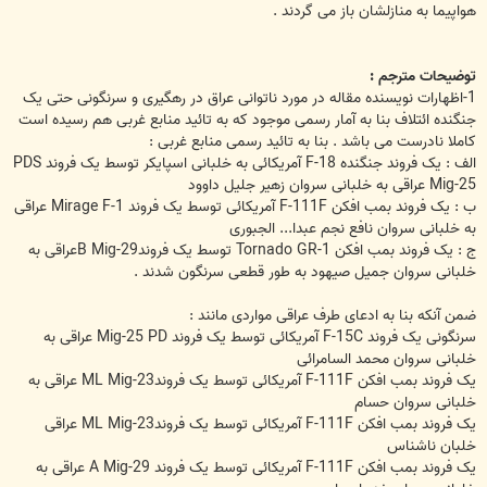
هواپیما به منازلشان باز می گردند .
توضیحات مترجم :
1-اظهارات نویسنده مقاله در مورد ناتوانی عراق در رهگیری و سرنگونی حتی یک
جنگنده ائتلاف بنا به آمار رسمی موجود که به تائید منابع غربی هم رسیده است
کاملا نادرست می باشد . بنا به تائید رسمی منابع غربی :
الف : یک فروند جنگنده F-18 آمریکائی به خلبانی اسپایکر توسط یک فروند PDS
Mig-25 عراقی به خلبانی سروان زهیر جلیل داوود
ب : یک فروند بمب افکن F-111F آمریکائی توسط یک فروند Mirage F-1 عراقی
به خلبانی سروان نافع نجم عبدا... الجبوری
ج : یک فروند بمب افکن Tornado GR-1 توسط یک فروندB Mig-29عراقی به
خلبانی سروان جمیل صیهود به طور قطعی سرنگون شدند .
ضمن آنکه بنا به ادعای طرف عراقی مواردی مانند :
سرنگونی یک فروند F-15C آمریکائی توسط یک فروند Mig-25 PD عراقی به
خلبانی سروان محمد السامرائی
یک فروند بمب افکن F-111F آمریکائی توسط یک فروندML Mig-23 عراقی به
خلبانی سروان حسام
یک فروند بمب افکن F-111F آمریکائی توسط یک فروندML Mig-23 عراقی
خلبان ناشناس
یک فروند بمب افکن F-111F آمریکائی توسط یک فروند A Mig-29 عراقی به