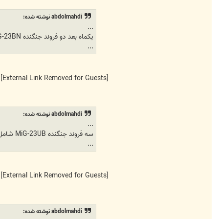
k
a
abdolmahdi نوشته شده:
y
v
...
a
یکماه بعد دو فروند جنگنده MiG-23BN جدید با شماره سریال 9119 و 8772 به خدمت بازگشتند
n
6
...
0
7
9
[External Link Removed for Guests]
abdolmahdi نوشته شده:
...
سه فروند جنگنده MiG-23UB شامل شماره های 8008 و 8133 نیز به تازگی بازسازی شده اند.
...
[External Link Removed for Guests]
abdolmahdi نوشته شده: