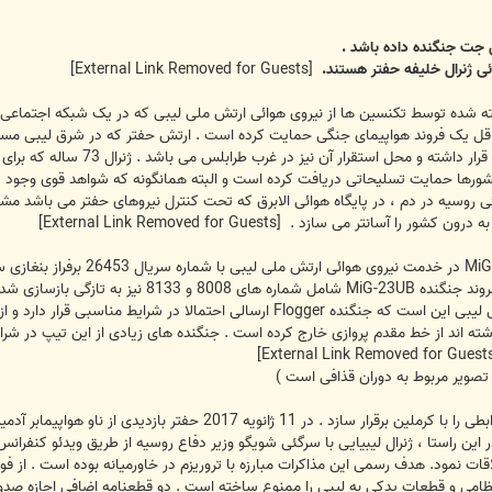
 جت جنگنده داده باشد .
[External Link Removed for Guests]
ه سال 2017 ، تصاویر گرفته شده توسط تکنسین ها از نیروی هوائی ارتش ملی لیبی که در یک شبک
حداقل یک فروند هواپیمای جنگی حمایت کرده است . ارتش حفتر که در شرق لیبی مس
وی هوائی روسیه در دم ، در پایگاه هوائی الابرق که تحت کنترل نیروهای حفتر می باشد 
 به درون کشور را آسانتر می سازد .
[External Link Removed for Guests]
9119 و 8772 به خدمت بازگشتند . سه فروند جنگن
ته اند از خط مقدم پروازی خارج کرده است . جنگنده های زیادی از این تیپ در شرایط
(ژنرال ) حفتر در مدت کوتاهی توانست روابطی را با کرملین برقرا
ر این راستا ، ژنرال لیبیایی با سرگئی شویگو وزیر دفاع روسیه از طریق ویدئو کنفر
امی و قطعات یدکی به لیبی را ممنوع ساخته است . دو قطعنامه اضافی اجازه صدور 