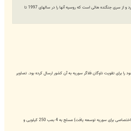
اما خبر خوش برای نیروی هوائی ارتش ملی لیبی این است که جنگنده Flogger ارسالی احتمالا در شرایط مناسبی قرار دارد و از سری جنگنده هائی است که روسیه آنها را در سالهای 1997 تا
دی (به روایتی تا 33 فروند) جنگنده از خدمت خارج شده MiG-23ML 23-12/MLD 23-19/UB پیشین خود را برای تقویت ناوگان فلاگر سوریه به آن کشور ارسال کرده بود. تصاویر
دو برادر، جنگنده جلویی MiG-23MLD 23-19B سوری (این نمونه به تعداد 50 فروند بین سال های 1982 تا 1984 به صورت اختصاصی برای سوریه توسعه یافت) مسلح به 4 بمب 250 کیلویی و