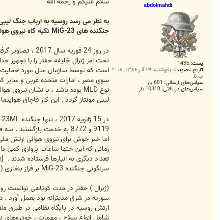
ت
سلام علیکم و رحمه الله
abdolmahdi
به نظر می رسد روسیه به ارباب جنگ لیبی
جنگنده های MiG-23 تکیه گاه نیروی هوائی ژنرال خلیفه حفتر هستند.
در روز 24 فوری
تحت امر ژنرال خلیفه حفتر را با تجهیز 
پست:
1435
تاریخ عضویت:
پنج‌شنبه ۲۹ آذر ۱۳۸۶, ۳:۱۸
ب.ظ
سپاس‌های ارسالی:
601 بار
سپاس‌های دریافتی:
10318 بار
نوع MLD بوده باشد ، با نشان نیر
لیبی مونتاژ گردد . این کار قاچاق هواپیما
زمانی که این جتها ساعات پروازی کمی داش
تعداد دیگری به انبارها فرستاده شدند .
[External Link Removed for Guests]
سرنگونی جنگنده MiG-23 بر فراز بنغازی ( تصویر مربوط به دوران قذافی است )
سوریه در شرق مدیترانه بود بعمل آورد . د
شامل انواع سلاح ، مهمات ، خودروهای نظ