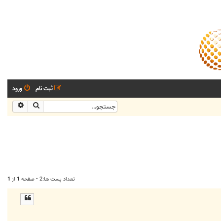
ثبت نام
ورود
جستجو
جستجو
تعداد پست ها:2 • صفحه
1
از
1