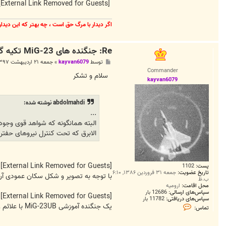
[External Link Removed for Guests]
اگر ديدار با مرگ حق است ، چه بهتر كه اين ديدا
Re: جنگنده های MiG-23 تکیه گاه نیروی هوائی ژنرال حفتر هستند
پ
توسط
kayvan6079
»
جمعه ۲۱ اردیبهشت ۱۳۹۷, ۸:۲۹ ب.ظ
س
Commander
ت
سلام و تشکر
kayvan6079
abdolmahdi نوشته شده:
...
الابرق که تحت کنترل نیروهای حفتر
[External Link Removed for Guests]
پست:
1102
تاریخ عضویت:
جمعه ۳۱ فروردین ۱۳۸۶, ۶:۱۰
با توجه به تصویر و شکل سکان عمودی آن، قطعا فلاگر روس! از گونه MLA/MLD/P
ب.ظ
محل اقامت:
ارومیه
سپاس‌های ارسالی:
12686 بار
[External Link Removed for Guests]
سپاس‌های دریافتی:
11782 بار
ت
یک جنگنده آموزشی MiG-23UB با علائم روسیه در لیبی
تماس:
م
ا
س