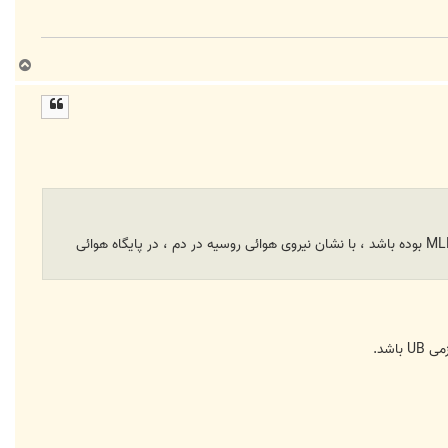
ب
ا
ل
ا
البته همانگونه که شواهد قوی وجود دارد ، از روسیه . در واقع ، یک فروند MiG-23 Flogger که به نظر می رسد از نوع MLD بوده باشد ، با نشان نیروی هوائی روسیه در دم ، در پایگاه هوائی