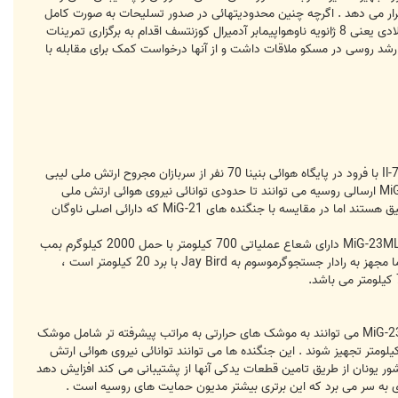
قرار می دهد . اگرچه چنین محدودیتهائی در صدور تسلیحات به صورت کامل
رعایت نشده و برخی کشورها به صدور سلاح به گروه های مختلف مسلح ادامه می دهند . در طول دو روز از آغاز سال 2017 میلادی یعنی 8 ژانویه ناوهواپیمابر آدمیرال کوزنتسف اقدام به برگزاری تمرینات
ده آبهای لیبی نمود. دردو نوبت دیگر در ماه ژوئن و نوامبر سال 2016 حفتر با مقامات ارشد روسی در مسکو ملاقات داشت و از آنها درخواست کمک برای مقابله با
کرملین هرگز کمک نظامی به حفتر را اظهار نکرده اما در یکم فوریه سال 2017 یک فروند هواپیمای حمل و نقل ایلیوشین Il-76TD با فرود در پایگاه هوائی بنینا 70 نفر از سربازان مجروح ارتش ملی لیبی
را برای مداوا به روسیه منتقل نمود. این هواپیمای حمل ونقل در مسیر خود به مسکو در مصر توقف داشت . جنگنده های MiG-23 ارسالی روسیه می توانند تا حدودی توانائی نیروی هوائی ارتش ملی
لیبی را ارتقاء داده و فرسایش نظامی بالای ایجاد شده را جبران کنند. این جت ها به احتمال قوی فاقد قابلیت انجام حملات دقیق هستند اما در مقایسه با جنگنده های MiG-21 که دارائی اصلی ناوگان
در حالیکه جنگنده MiG-21 با حمل 1000 کیلوگرم بمب قادر به عملیات در شعاع 370 کیلومتری است ، جنگنده های MiG-23ML/MLD دارای شعاع عملیاتی 700 کیلومتر با حمل 2000 کیلوگرم بمب
می باشند. همچنین جنگنده MiG-23MLD در مقایسه با MiG-21 از قدرت رهگیری برتری برخوردار است . در حالیکه این هواپیما مجهز به رادار جستجوگرموسوم به Jay Bird با برد 20 کیلومتر است ،
علاوه بر آن جنگنده های MiG-21 تنها مجهز به موشک های حرارتی کوتاه برد مانند AA-2 Atoll هستند اما جنگنده های MiG-23MLD می توانند به موشک های حرارتی به مراتب پیشرفته تر شامل موشک
AA-8 A ، موشک AA-11 Archer و موشک مجهز به رادار آشیانه یاب نیمه فعال موسوم به AA-7 Apex با برد حدود 50 کیلومتر تجهیز شوند . این جنگنده ها می توانند توانائی نیروی هوائی ارتش
کشور یونان از طریق تامین قطعات یدکی آنها از پشتیبانی می کند افزایش دهد
ی به سر می برد که این برتری بیشتر مدیون حمایت های روسیه است .