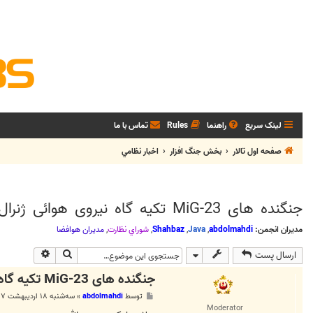
لینک سریع
راهنما
Rules
تماس با ما
صفحه اول تالار
بخش جنگ افزار
اخبار نظامي
جنگنده های MiG-23 تکیه گاه نیروی هوائی ژنرال حفتر هستند
مدیران انجمن:
abdolmahdi
,
Java
,
Shahbaz
,
شوراي نظارت
,
مديران هوافضا
جستجو
جستجوی پی
ارسال پست
جنگنده های MiG-23 تکیه گاه نیروی هوائی ژنرال حفتر هستند
پ
توسط
abdolmahdi
»
سه‌شنبه ۱۸ اردیبهشت ۱۳۹۷, ۱:۴۰ ب.ظ
س
Moderator