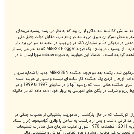
ه اجتماعی به نمایش گذاشته شد حاکی از آن بود که به نظر می رسد روسیه نیروهای
تقر و محل تمرکز آن طبرق می باشد در واقع طرف مقابل دولت وفاق ملی
است که توسط سازمان ملل مورد حمایت قرار داشته و محل استقرار آن نیز در غرب طرابلس می باشد . ژنرال 73 ساله که برای مدتی در نزدیکی دفاتر سازمان CIA در ویرجینیا در تبعید به سر می برد ، از
سوی مصر ، امارات متحده عربی و سایر کشورها حمایت تسلیحاتی دریافت کرده است و البته همانگونه که شواهد قوی وجود دارد ، از روسیه . در واقع ، یک فروند MiG-23 Flogger که به نظر می رسد از
مشاهده گردیده است . احتمالا این هواپیما به صورت قطعات مجزا ارسال تا در
در 15 ژانویه 2017 ، تنها جنگنده MiG-23ML در خدمت نیروی هوائی ارتش ملی لیبی با شماره سریال 26453 برفراز بنغازی سرنگون شد . یکماه بعد دو فروند جنگنده MiG-23BN جدید با شماره سریال
ده MiG-23UB شامل شماره های 8008 و 8133 نیز به تازگی بازسازی شده اند. اورهال کردن یک جنگنده کار ساده ای نیست و بسیار پر هزینه است
اما خبر خوش برای نیروی هوائی ارتش ملی لیبی این است که جنگنده Flogger ارسالی احتمالا در شرایط مناسبی قرار دارد و از سری جنگنده هائی است که روسیه آنها را در سالهای 1997 تا 1999 و در
 رزرو و شرکت در یگان های آموزشی به پرواز خود ادامه داده اند در حالیکه
ر سازد . در 11 ژانویه 2017 حفتر بازدیدی از ناو هواپیمابر آدمیرال کوزنتسف که در حال بازگشت از ماموریت پشتیبانی از عملیات جنگی در
انس مذاکراتی داشت و پس از بازگشت به ساحل با والری گراسیموف ژنرال سـتاد
ارتش روسیه در پایگاه نظامی در طبرق ملاقات نمود. هدف رسمی این مذاکرات مبارزه با تروریزم در خاورمیانه بوده است . از فوریه 2011 ، قطعنامه 1970 شورای امنیت سازمان ملل صادرات تسلیحات
تجهیزات غیر مخرب ، مشاوره های نظامی ، آموزش و پشتیبانی مالی را