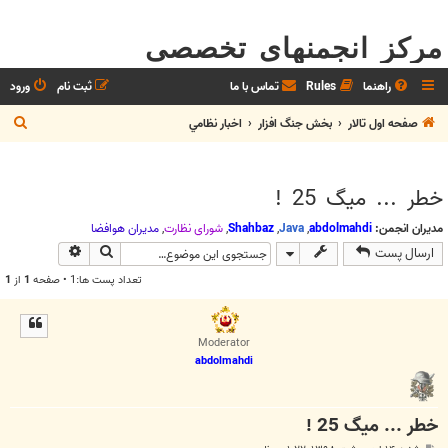
مرکز انجمنهای تخصصی
راهنما
Rules
تماس با ما
ثبت نام
ورود
ج
صفحه اول تالار
بخش جنگ افزار
اخبار نظامي
س
ت
خطر ... میگ 25 !
ج
و
مدیران انجمن:
abdolmahdi
,
Java
,
Shahbaz
,
شوراي نظارت
,
مديران هوافضا
جستجو
جستجوی پیش
ارسال پست
تعداد پست ها:1 • صفحه
1
از
1
Moderator
abdolmahdi
خطر ... میگ 25 !