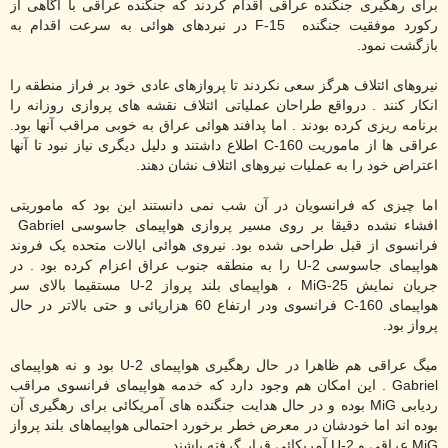
برای رهگیری جنگنده عراقی اقدام کردند که جنگنده عراقی با آگاهی از
رکورد موفقیت جنگنده
F-15
در نبردهای هوائی به سرعت اقدام به
بازگشت نمود.
نیروهای ائتلاف هرگز سعی نکردند تا پروازهای عادی خود بر فراز منطقه را
انکار کنند . درواقع طراحان عملیاتی ائتلاف نقشه های پروازی روزانه را
برنامه ریزی کرده بودند . اما پدافند هوائی عراق به خوبی مراقب آنها بود.
عراقی ها از ماموریت
C-160
اطلاع داشتند و دلیل دیگری نیاز نبود تا آنها
اعتراض خود را به عملیات نیروهای ائتلاف نشان دهند.
اما چیزی که فرانسویان در آن شب نمی دانستند این بود که ماموریتی
افشاء نشده دقیقا بر روی مسیر پروازی هواپیمای جاسوسی
Gabriel
فرانسوی از قبل طراحی شده بود. نیروی هوائی ایالات متحده یک فروند
هواپیمای جاسوسی
U-2
را به منطقه جنوب عراق اعزام کرده بود . در
جریان نمایش
MiG-25
، هواپیمای بلند پرواز
U-2
مستقیما بالای سر
هواپیمای
C-160
فرانسوی ودر ارتفاع 60 هزارپائی و حتی بالاتر در حال
پرواز بود.
میگ عراقی هم ظاهرا در حال رهگیری هواپیمای
U-2
بود و نه هواپیمای
Gabriel
. این امکان هم وجود دارد که خدمه هواپیمای فرانسوی مراقب
ردیابی
MiG
بوده و در حال هدایت جنگنده های آمریکائی برای رهگیری آن
بوده اند اما خودشان در معرض خطر برخورد احتمالی هواپیماهای بلند پرواز
MiG
عراقی و
U-2
آمریکائی قرار گرفته باشند .