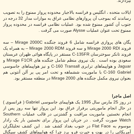
بپردازند.
ایالات متحده ، انگلیس و فرانسه بالاجبار محدوده پرواز ممنوع را به تصویب
رساندند که بموجب آن پروازهای نظامی عراق به موازات مدار 32 درجه در
جنوب آن کشور ممنوع شده بود. عملیات نظامی فرانسه در محدوده پرواز
ممنوع تحت عنوان عملیات
Alysse
صورت می گرفت .
یگان های پروازی فرانسه شامل 6 فروند جنگنده
Mirage 2000C
– سه
فروند
Mirage 2000 RDI
و سه فروند
Mirage 2000 RDM
– به همراه یک
فروند تانکر سوخترسان
C-135FR
مستقر در پایگاه هوائی ظهران عربستان
سعودی بوده است . یک نیروی منظم شامل جنگنده های
Mirage F1CR
و
Jaguar
و هواپیماهای ترابری
C-160 Transall
و نیز هواپیماهای جاسوسی
C-160 Gabriel
با ماموریت ششماهه و تحت امر پی یر آلن آنتونی هم
بعنوان نیروی مکمل جنگنده های
Mirage 2000
در منطقه مستقر بود.
اصل ماجرا
در روز 25 مارس سال 1995 یک هواپیمای جاسوسی
Gabriel
( فرانسوی )
در حال انجام ماموریتی برفراز عراق بود. این پرواز تنها سه روز پس از
انجام نخستین ماموریت مراقبت و گشتزنی در قالب عملیات
Southern
Watch
صورت گرفت . در جریان این پرواز برای نخستین بار یک رادار
موسوم به
Flat Face
در جنوب بغداد کشف شد . این کشف تحلیلگران
آمریکائی را در بهت و حیرت فرو برد چرا که هواپیماهای کشف سیگنال