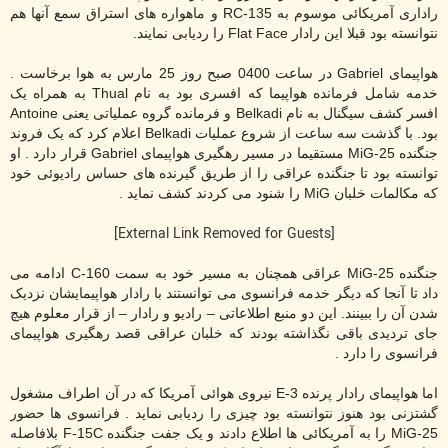
راداری آمریکائی موسوم به
RC-135
و ماهواره های استراق سمع آنها هم
نتوانسته بود قبلا این رادار
Flat Face
را ردیابی نمایند.
هواپیمای
Gabriel
در ساعت 0400 صبح روز 25 مارس به هوا برخاست .
خدمه شامل فرمانده هواپیما که افسری بود به نام
Thual
به همراه یک
افسر کشف سیگنال به نام
Belkadi
و فرمانده گروه عملیاتی یعنی
Antoine
بود. با گذشت سه ساعت از شروع عملیات
Belkadi
اعلام کرد که یک فروند
جنگنده
MiG-25
مستقیما در مسیر رهگیری هواپیمای
Gabriel
قرار دارد . او
توانسته بود تا جنگنده عراقی را از طریق گیرنده های حساس رادیوئی خود
که مکالمات خلبان
MiG
را شنود می کردند کشف نماید .
[External Link Removed for Guests]
جنگنده
MiG-25
عراقی همچنان به مسیر خود به سمت
C-160
ادامه می
داد تا آنجا که دیگر خدمه فرانسوی می توانستند با رادار هواپیمایشان نزدیک
شدن آن را ببینند. این دو منبع اطلاعاتی – رادیو و رادار – از قرار معلوم هیچ
جای تردیدی باقی نگذاشته بودند که خلبان عراقی قصد رهگیری هواپیمای
فرانسوی را دارد .
اما هواپیمای رادار پرنده
E-3
نیروی هوائی آمریکا که در آن اطراف مشغول
گشتزنی بود هنوز نتوانسته بود چیزی را ردیابی نماید . فرانسوی ها حضور
MiG-25
را به آمریکائی ها اطلاع دادند و یک جفت جنگنده
F-15C
بلافاصله