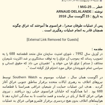
پ
شنبه ۱۴ اردیبهشت ۱۳۹۸, ۱:۲۲ ب.ظ
س
ت
خطر ...
MiG-25
!
نوشته :
ARNAUD DELALANDE
به تاریخ : 15 آگوست سال 2016
پس از عملیات طوفان صحرا ، فرانسوی ها
آموختند که عراق چگونه
همچنان قادر به انجام عملیات رهگیری است .
[External Link Removed for Guests]
مقدمه :
در آوریل سال 1992 ، شورای امنیت سازمان ملل متحد قطعنامه 688 را به
تصویب رساند که بموجب آن عراق را به توقف سختگیری بر ضد اکثریت شیعیان
مخالف ( صدام ) عراق فرا می خواند و " اطمینان می داد که حقوق انسانی و
سیاسی تمام شهروندان عراقی مورد احترام قرار گرفته است " .
در آگوست همان سال ، عملیات موسوم به
Southern Watch
توسط
نیروهای ائتلاف به رهبری ایالات متحده برفراز مناطق جنوبی عراق آغاز
گردید . هدف این عملیات حمایت از شیعیان عراقی همراستا با قطعنامه
688 بود . اما همانگونه که خلبانان فرانسوی خیلی زود دریافتند ، نیروی
هوائی عراق کاملا از پای در نیامده و قصد نداشت تا به سادگی اجازه دهد تا
هواپیماهای ائتلاف بدون هیچ دردسری برفراز قلمرو هوائی عراق به عملیات