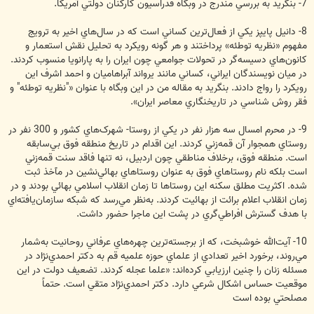
7- بنگريد به بررسي مندرج در وبگاه فدراسيون کارکنان دولتي آمريکا.
8- دانيل پايپز يکي از فعال‌ترين کساني است که در سال‌هاي اخير به ترويج
مفهوم «نظريه توطئه» پرداختند و هر گونه رويکرد به تحليل نقش استعمار و
کانون‌هاي دسيسه‌گر در تحولات جوامعي چون ايران را به پارانويا منسوب کردند.
در ميان نويسندگان ايراني، کساني مانند يرواند آبراهاميان و احمد اشرف اين
رويکرد را رواج دادند. بنگريد به مقاله من در اين وبگاه با عنوان «"نظريه توطئه" و
فقر روش ‏شناسي در تاريخنگاري معاصر ايران».
9- در محرم امسال سه هزار نفر در يکي از روستا- شهرک‌هاي کشور و 300 نفر در
روستاي همجوار آن قمه‌زني کردند. اين اقدام در تاريخ منطقه فوق بي‌سابقه
است. منطقه فوق، برخلاف مناطقي چون اردبيل، نه تنها فاقد سنت قمه‌زني
است بلکه نام روستاهاي فوق به عنوان روستاهاي بهائي‌نشين در مآخذ ثبت
شده. اکثريت مطلق سکنه اين روستاها تا زمان انقلاب اسلامي بهائي بودند و در
زمان انقلاب اعلام برائت از بهائيت کردند. به‌نظر مي‌رسد که شبکه سازمان‌يافته‌اي
با هدف گسترش افراطي‌گري در پشت اين ماجرا حضور داشت.
10- آيت‌الله خوشبخت، که از برجسته‌ترين چهره‌هاي عرفاني روحانيت به‌شمار
مي‌روند، برخورد اخير تعدادي از علماي حوزه علميه قم به دکتر احمدي‌نژاد در
مسئله زنان را چنين ارزيابي کرده‌اند: «علما عجله کردند. تضعيف دولت در اين
موقعيت حساس اشکال شرعي دارد. دکتر احمدي‌نژاد متقي است. حتماً
مصلحتي بوده است