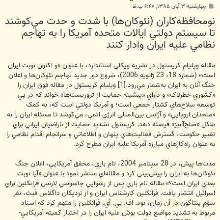
پ
چهارشنبه ۳ آبان ۱۳۸۵, ۶:۴۷ ب.ظ
س
نومحافظه‌کاران (نئوکان‌ها) با شدت و حدت مي‌کوشند
ت
تا سيستم دولتي ايالات متحده آمريکا را به تهاجم
نظامي عليه ايران وادار کنند
مقاله ويليام کريستول در نشريه ويکلي استاندارد، با عنوان «و اکنون نوبت ايران
است» (شماره 18، 23 ژانويه 2006)، شروع دور جديد تهاجم نئوکان‌ها و اعلان
جنگ آنان به ايران به‌شمار مي‌رود.[1] ويليام کريستول در مقاله فوق ايران را
«کشوري خطرناک» و داراي «پيشينه حمايت از تروريست‌ها» خواند که در پي
توسعه سلاح‌هاي کشتار جمعي است؛ و آمريکا دولتي است که، به کمک
«متحدان اروپايي» و آژانس بين‌المللي انرژي اتمي، مي‌کوشد تا مسئله ايران را به
شکل «صلح‌آميز» فيصله دهد. کريستول تشديد حمايت از ناراضيان ايراني براي
تغيير حکومت، گسترش فعاليت‌هاي پنهان و اطلاعاتي و سرانجام اقدام نظامي را
به عنوان راه‌کارهاي مبارزه آمريکا عليه ايران مطرح کرد.
مدت‌ها پيش، در 28 سپتامبر 2004، تام باري، محقق آمريکايي، اعلان جنگ
نئوکان‌ها به ايران را پيش‌بيني کرد و مقاله‌اي منتشر نمود با عنوان «آيا نوبت
بعدي ايران است؟» مقاله تام باري پس از رسوايي جاسوسي لارنس فرانکلين براي
اسرائيل انتشار يافت. فرانکلين کارشناس ايران و از نزديکان داگلاس فيث، نفر
سوّم پنتاگون در آن زمان، بود. اف. بي. آي. فرانکلين را متهم کرد که اسناد
مربوط به تشديد مواضع دولت بوش عليه ايران را در اختيار کميته آمريکايي-