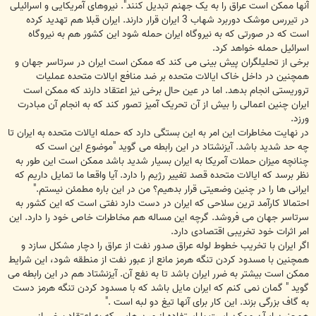
آنها ممکن است عراق را به یک جهنم تبدیل کنند". نیروهای آمریکایی و اسرائیلی
در تیررس موشک دوربرد شهاب 3 ایران قرار دارند. ایران قبلا هم تهدید کرده
است که در صورتی که به نیروگاه ایران حمله شود این کشور هم به نیروگاه
اسرائیل حمله خواهد کرد.
برخی از تحلیلگران پیش بینی می کند که ممکن است ایران در سرتاسر جهان و
همچنین در داخل خاک ایالات متحده بر ضد منافع ایالات متحده عملیات
تروریستی انجام بدهد. اما در عین حال برخی نیز اعتقاد دارند که ممکن است
ایران چنین اعمالی را بیش از آن تحریک آمیز تصور کند که به انجام آن مبادرت
ورزد.
در نهایت مخاطرات این امر به این بستگی دارد که حمله ایالات متحده به ایران تا
چه حد شدید باشد. آیزنشتاد در این رابطه می گوید "موضوع این است که
چنانچه میزان حملات آمریکا به ایران بسیار شدید باشد ممکن است این طور به
نظر برسد که ایالات متحده قصد تغییر رژیم را دارد. آیا واقعا ما تمایل داریم که
ایرانی ها را در چنین وضعیتی قرار بدهیم؟ من در این باره مطمئن نیستم."
احتمالا کارآمد ترین سلاحی که ایران در دست دارد نفتی است که این کشور به
سرتاسر جهان می فروشد. گرچه این مساله هم مخاطرات خاص خود را دارد. این
امر اثرات خود تخریبی اقتصادی دارد.
اگر ایران با تخریب خطوط لوله عراق صدور نفت از عراق را دچار مشکل سازد و
همچنین با مسدود کردن تنگه هرمز مانع از عبور نفت از منطقه شود، این شرایط
ممکن است بیشتر به ضرر ایران باشد تا به نفع آن. آیزنشتاد هم در این رابطه می
گوید " گمان نمی کنم که ایران مایل باشد که با مسدود کردن تنگه هرمز دست
به گاف بزرگی بزند. این کار برای آنها تیغ دو لبه است ."