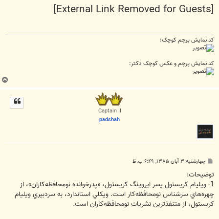
[External Link Removed for Guests]
کد نمایش پرچم کوچک:
کد نمایش پرچم و عکس کوچک دکتر:
ب
ا
ل
ا
Captain II
padshah
پ
چهارشنبه ۳ آبان ۱۳۸۵, ۶:۴۹ ب.ظ
س
ت
توضيحات:
1- ويليام کريستول پسر ايروينگ کريستول، «پدرخوانده نومحافظه‌کاران»، از
چهره‌هاي سرشناس نومحافظه‌کار است. ويکلي استاندارد، به سردبيري ويليام
کريستول، از متنفذترين نشريات نومحافظه‌کاران است.