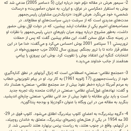
2- سيمور هرش در مقاله دوّم خود درباره ايران (5 دسامبر 2005) مدعي شد که
بوش به استقرار دمکراسي در عراق، و ايران، به عنوان «مأموريت» و «رسالت
شخصي» خود مي‌نگرد. هرش افزود: «نزديک‌ترين مشاوران رئيس‌جمهور
مدت‌هاي مديدي است که از سرشت ديني سياست‌هاي او مطلع‌اند. در
مصاحبه‌هاي اخيرم يکي از مقامات ارشد پيشين، که در دولت اوّل بوش حضور
داشت، به‌طور مشروح درباره پيوند ميان باورهاي ديني رئيس‌جمهور با نظرات او
در زمينه جنگ عراق سخن گفت. اين مقام پيشين گفت که پس از حملات
تروريستي 11 سپتامبر 2001 بوش احساس مي‌کرد و مي‌گفت: خدا مرا در اين
مقام قرار داده تا با ترور بجنگم. پيروزي سال 2002 حزب جمهوري‌خواه در
انتخابات کنگره اين اعتقاد بوش را تقويت کرد. بوش اين پيروزي را پيامي
هدفمند از جانب خداوند مي‌ديد.»
3- «مجتمع نظامي- صنعتي» اصطلاحي است که ژنرال آيزنهاور در نطق کناره‌گيري
خود از رياست‌جمهوري (17 ژانويه 1961) به کار برد. او در پيام تلويزيوني خطاب
به مردم آمريكا درباره «خطر نفوذ بيش از حد مجتمع نظامي- صنعتي» هشدار داد
و گفت: نهادهاي غول‌آساي نظامي- صنعتي در ايالات متحده يك تجربه جديد
است و بايد براي مقابله با نفوذ بيش از حد لابي نظامي- صنعتي چاره‌اي انديشيد.
بنگريد به مقاله من در اين وبگاه با عنوان «گودزيلا و بودجه پنتاگون».
4- «گروه بيلدربرگ» به اعضاي کلوپ بيلدربرگ اطلاق مي‌شود. کلوپ فوق در 29-
30 مه 1954 در يکي از هتل‌هاي زنجيره‌اي بيلدربرگ، متعلق به خاندان روچيلد،
در آرنهلم، واقع در جنوب هلند، به رياست پرنس برنهارد هلند تأسيس شد. از