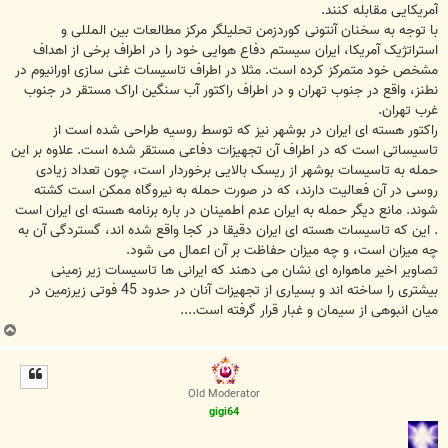
آمریکایی مقابله کنند.
با توجه به سخنان آنتونی کوردزمن تحلیلگر مرکز مطالعات بین المللی و
استراتژیک آمریکا، ایران سیستم دفاع هوایی خود را در اطراف برخی از اهداف
مشخص خود متمرکز کرده است. مثلا در اطراف تاسیسات غنی سازی اورانیوم در
نطنز، واقع در جنوب تهران و در اطراف راکتور آب سنگین اراک مستقر در جنوب
غرب تهران.
راکتور هسته ای ایران در بوشهر نیز که توسط روسیه طراحی شده است از
تاسیساتی است که در اطراف آن تجهیزات دفاعی مستقر شده است. علاوه بر این
حمله به تاسیسات بوشهر از ریسک بالایی برخوردار است، چون تعداد زیادی
روسی در آن فعالیت دارند، که در صورت حمله به نیروگاه ممکن است کشته
شوند. مانع دیگر حمله به ایران عدم اطمینان در باره برنامه هسته ای ایران است
. این که تاسیسات هسته ای ایران دقیقا در کجا واقع شده اند، گستردگی آن به
چه میزان است، و چه میزان حفاظت بر آن اعمال می شود.
تصاویر اخیر ماهواره ای نشان می دهند که ایرانی ها تاسیسات زیر زمینی
بیشتری را ساخته اند و بسیاری از تجهیزات آنان در حدود 45 فوتی زیرزمین در
میان انبوهی از سیمان و غبار قرار گرفته است....
ب
ا
ل
ا
Old Moderator
gigi64