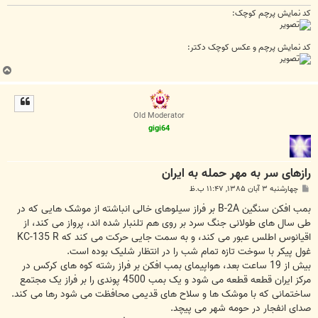
کد نمایش پرچم کوچک:
کد نمایش پرچم و عکس کوچک دکتر:
ب
ا
ل
ا
Old Moderator
gigi64
رازهای سر به مهر حمله به ایران
پ
چهارشنبه ۳ آبان ۱۳۸۵, ۱۱:۴۷ ب.ظ
س
ت
بمب افکن سنگین B-2A بر فراز سیلوهای خالی انباشته از موشک هایی که در
طی سال های طولانی جنگ سرد بر روی هم تلنبار شده اند، پرواز می کند، از
اقیانوس اطلس عبور می کند، و به سمت جایی حرکت می کند که KC-135 R
غول پیکر با سوخت تازه تمام شب را در انتظار شلیک بوده است.
بیش از 19 ساعت بعد، هواپیمای بمب افکن بر فراز رشته کوه های کرکس در
مرکز ایران قطعه قطعه می شود و یک بمب 4500 پوندی را بر فراز یک مجتمع
ساختمانی که با موشک ها و سلاح های قدیمی محافظت می شود رها می کند.
صدای انفجار در حومه شهر می پیچد.