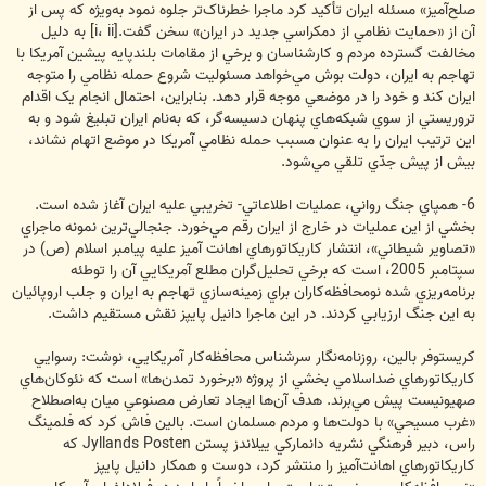
صلح‌آميز» مسئله ايران تأکيد کرد ماجرا خطرناک‌تر جلوه نمود به‌ويژه که پس از
آن از «حمايت نظامي از دمکراسي جديد در ايران» سخن گفت.[i، ii] به دليل
مخالفت گسترده مردم و کارشناسان و برخي از مقامات بلندپايه پيشين آمريکا با
تهاجم به ايران، دولت بوش مي‌خواهد مسئوليت شروع حمله نظامي را متوجه
ايران کند و خود را در موضعي موجه قرار دهد. بنابراين، احتمال انجام يک اقدام
تروريستي از سوي شبکه‌هاي پنهان دسيسه‌گر، که به‌نام ايران تبليغ شود و به
اين ترتيب ايران را به عنوان مسبب حمله نظامي آمريکا در موضع اتهام نشاند،
بيش از پيش جدّي تلقي مي‌شود.
6- همپاي جنگ رواني، عمليات اطلاعاتي- تخريبي عليه ايران آغاز شده است.
بخشي از اين عمليات در خارج از ايران رقم مي‌خورد. جنجالي‌ترين نمونه ماجراي
«تصاوير شيطاني»، انتشار کاريکاتورهاي اهانت آميز عليه پيامبر اسلام (ص) در
سپتامبر 2005، است که برخي تحليل‌گران مطلع آمريکايي آن را توطئه
برنامه‌ريزي شده نومحافظه‌کاران براي زمينه‌سازي تهاجم به ايران و جلب اروپائيان
به اين جنگ ارزيابي کردند. در اين ماجرا دانيل پايپز نقش مستقيم داشت.
کريستوفر بالين، روزنامه‌نگار سرشناس محافظه‌کار آمريکايي، نوشت: رسوايي
کاريکاتورهاي ضداسلامي بخشي از پروژه «برخورد تمدن‌ها» است که نئوکان‌هاي
صهيونيست پيش مي‌برند. هدف آن‌ها ايجاد تعارض مصنوعي ميان به‌اصطلاح
«غرب مسيحي» با دولت‌ها و مردم مسلمان است. بالين فاش کرد که فلمينگ
راس، دبير فرهنگي نشريه دانمارکي ييلاندز پستن Jyllands Posten که
کاريکاتورهاي اهانت‌آميز را منتشر کرد، دوست و همکار دانيل پايپز