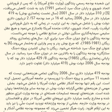
اين شعبده بودجه رسمي پنتاگون (وزارت دفاع آمريکا) را، که پس از فروپاشي
اتحاد شوروي و پايان جنگ سرد (دسامبر 1991) بايد به شدت کاهش مي‌يافت،
[5] از 310 ميليارد دلار در سال 2001 (سال نخست زمامداري بوش) به 419
ميليارد دلار در سال 2006 رسانيد که 16 در صد بودجه 57/ 2 تريليون دلاري
دولت بوش را شامل مي‌شود. به اين ترتيب، در زماني که به دليل فروپاشي
ابرقدرت رقيب، اتحاد شوروي، ايالات متحده آمريکا بلامنازع مي‌نمود و هيچ عقل
سليمي سرمايه‌گذاري سنگين دولتي در صنايع نظامي را موجه نمي‌دانست،
بودجه پنتاگون با اوج دوران جنگ سرد برابري کرد. سال‌هاي زمامداري رونالد
ريگان (1981-1985)، که جرج بوش پدر و پسر وارثين او به‌شمار مي‌روند،[6] به
عنوان اوج جنگ سرد شناخته مي‌شود. ريگان با پيش کشيدن پروژه «جنگ
ستارگان» بودجه پنتاگون را به بالاترين حد در دوران جنگ سرد رسانيد. در سال
پاياني زمامداري ريگان (1985) بودجه پنتاگون 8/ 429 ميليارد دلار بود که با
بودجه سال 2006 دولت بوش (419 ميليارد دلار) تفاوت ناچيز دارد.
بودجه 419 ميليارد دلاري سال 2006 پنتاگون تمامي هزينه‌هايي نيست که
شعبده 11 سپتامبر و پروژه «جنگ با تروريسم» بر جامعه آمريکايي تحميل کرده
است. اين رقم تنها بودجه آشکار نظامي دولت آمريکا را شامل مي‌شود. بخش
مهمي از هزينه‌هاي نظامي‌گرايانه دولت بوش در بودجه ساير وزارتخانه‌ها پنهان
شده است. هزينه‌هاي توسعه تسليحات هسته‌اي در بودجه وزارت انرژي منظور
شده و مخارج يکصد ميليارد دلاري نيروهاي نظامي آمريکا در عراق و افغانستان
در بودجه وزارت خارجه. بخشي از بودجه وزارتخانه نوپديد امنيت ملّي را نيز بايد
به اين ارقام افزود. رابرت هيگز تخمين مي‌زند که مجموعه بودجه نظامي آشکار و