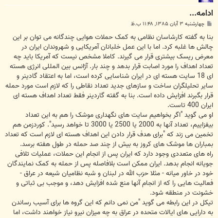
ادامه...
پ
چهارشنبه ۳ آبان ۱۳۸۵, ۱۱:۴۸ ب.ظ
س
ت
بنا به گفته کارشاسان نظامی به کمک حملات هوایی چندگانه می توان بر این
چالش ها غلبه کرد. اما با این عمل خلبانان آمریکایی و شهروندان ایران در
معرض ریسک بیشتری قرار می گیرند. کاملا مشخص نیست که آمریکا باید چه
تعداد اهداف را مورد اصابت قرار بدهد و چند بار. آژانس بین المللی انرژی هسته
ای 18 سایت هسته ای در ایران شناسایی کرده است، اما به اعتقاد گادینر و
سایر تحلیلگران ساخت و سازهای جدید تعداد نقاطی را که لازم است مورد حمله
قرار بگبرند افزایش داده است. بنا به گفته گاردینر فقط تعداد اهداف هسته ای
ایران 400 تاست.
او می گوید "اگر بخواهیم سایت های نگهداری موشک را هم به این تعداد
بیفزاییم، تعداد آنها به 2000 یا 2500 یا 3000 تا خواهد رسید". کوردزمن هم
تخمین می زند که "برای هدف قرار دادن این اهداف هسته ای لازم است که تعداد
بمباران ها موشک های کروز به بیش از چند صد حمله در طول هفته برسد.
راه های متعددی وجود دارد که ایران پس از انجام این حملات، عملیات تلافی
جویانه انجام بدهد. ایران ممکن است بلافاصله پس از حمله به کمک نمایندگان
خود در خاور میانه - مثلا حزب الله در لبنان و شبه نظامیان شیعه در عراق -
فعالیت هایی را که از انجام آنها منع شده افزایش دهد، و موجب بی ثباتی و
خشونت در منطقه شود.
تیکل در این رابطه می گوید "من نمی دانم که این گروه ها برای آسیب رساندن
به دارایی های ایالات متحده در عراق به چه میزان نیرو نیاز خواهند داشت، اما