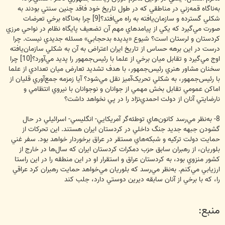
به‌ناگاه قمه‌زني در مناطقي که در طول تاريخ خود فاقد چنين سنتي بودند به
شکلي گسترده و سازمان‌يافته به راه مي‌افتد؟[9] چرا به‌ناگاه برخي تعرضات
صورت مي‌گيرد که يکي از پيامدهاي مهم آن تضعيف پايگاه نظام در نواحي مرزي
کردستان و لرستان است؟ شيوع «پديده بدحجابي» مسئله جديدي نيست. چرا
درست در اين برهه حساس از تاريخ ايران اعتراض به آن به شکلي سازمان‌يافته
اوج مي‌گيرد و تقابل ميان برخي از علما با رئيس‌جمهور را پديد مي‌آورد؟[10] چرا
سخنان مشاور هنري رئيس‌جمهور، با هدف تشديد تعارض ميان تعدادي از علما
با رئيس‌جمهور، به شکلي تحريک‌آميز نقل مي‌شود؟ آيا زمزمه جمع‌آوري قليان از
اماکن عمومي تقابل بخش مهمي از جوانان و نوجوانان با نيروي انتظامي و
نارضايتي آنان از دولت احمدي‌نژاد را در پي نخواهد داشت؟
8- به‌نظر مي‌رسد کانون‌هاي توطئه‌گر آمريکايي- انگليسي- اسرائيلي در حال
گشودن جبهه جديد جنگ داخلي در کردستان ايران هستند. اين تحرکات از
حمايت دولت ترکيه و شبکه‌هاي مستقر در عراق برخوردار خواهد بود. سفر غني
بلوريان، از رهبران سابق حزب دمکرات کردستان ايران که سال‌ها در خارج از
کشور منزوي بود، به کردستان عراق و استقرار او در اين منطقه را در اين راستا
ارزيابي مي‌کنم. به‌نظر مي‌رسد که بلوريان مي‌خواهد حمايت رهبران کرد عراقي
را، که با برخي از آنان سابقه ديرين دوستي دارد، جلب کند
منبع: