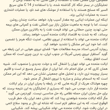
همچنین ایرآن ممکن است با استفاده از مین هایی که به اعتقاد برخی از
تحلیلگران در بستر تنگه کار گذاشته شده، یا با استفاده از C 14 های سریع
السیر که مسلح هستند یا با استفاده از موشک های ضد ناو، یا عملیات انتحاری
دست به عملیات ایذایی بزند.
اینکه این عملیات ایذایی چه مفدار آسیب وارد خواهد ساخت چندان روشن
نیست. اما با توجه به ماهیت متزلزل بازار بین المللی نفت و کمپانی های بیمه
حتی تهدید چنین حملاتی می تواند قیمت نفت را به بالاترین میزان ممکن
برساند، که به شدت به اقتصاد ایالات متحده آسیب خواهد رساند.
ایالات متحده می تواند با استفاده از نیروی نظامی، امنیت تنگه هرمز را تضمین
کند، اما خود این امر مشکل را تشدید خواهد کرد.
ریچارد آندرس استاد مدرسه مطالعات هوا– فضای نیروی هوایی در این رابطه می
گوید "استقرار نیروی زمینی آمریکا در جنوب ایران، بد ترین چیزی است که ممکن
است اتفاق بیفتد."
ایالت متحده می تواند تهران را اشغال کند و دولت جدیدی را منصوب کند. شبیه
همان کاری که در عراق انجام داد. اما ایران از عراق بسیار وسیع تر است و اقلیم
بسیار پیچیده تری دارد، و تحلیل های جمعیتی نشان می دهد که این امر ممکن
است که به انسجام بیشتر و مبارزه با نیروی اشغال گر منجر شود.
چهره هولناک هریک از گزینه هایی که در رابطه با بحران ایران در برابر ایالات
متحده قرار دارد، موجب می شود که بسیاری از تحلیلگران به این نتیجه برسند که
برای حل بحران ایران حمله نظامی راه حل مناسبی نیست. کوردزمن می گوید "
مگر آنکه ایالات متحده شواهدی پیدا کند که نشان دهد ایران یک خطر قریب
الوقوع است، که به این منظور لازم است که نشانه ای دال بر وجود سلاح اتمی
در ایران یافت شود. ایالات متحده می تواند شکیبایی پیشه کند. شکیبایی