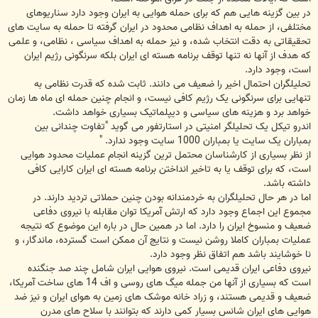
در بین گزینه هایی هم که برای حمله هوایی به ایران وجود دارد سناریوهای
مختلفی، از حمله به اهداف نظامی محدود در ایران گرفته تا حمله به سایت های
تحقیقاتی به دقت انتخاب شده، و نیز حمله به اهداف سیاسی ، نظامی، و علمی
که هدف از آنها نه تنها توقف برنامه هسته ای ایران بلکه سرنگونی رژیم ایران
است، وجود دارد.
تحلیلگران احتمال اخیر را ضعیف می دانند. ثابت شده که قدرت نظامی به
تنهایی برای سرنگونی یک رژیم کافی نیست، و انجام چنین حمله ای ماه ها زمان
خواهد برد و هزینه های سیاسی و دیپلماتیک بسیاری خواهد داشت.
اندرو تیکل یک تحلیلگر امنیتی در استارتفور می گوید "تفاوت چندانی بین
بمباران یک سایت یا بمباران 1000 سایت وجود ندارد. "
از نظر بسیاری از کارشناسان محتمل ترین گزینه انجام عملیات محدود هوایی
است، که برای توقف یا به تاخیر انداختن برنامه هسته ای ایران کارایی کافی
داشته باشد.
اما در هر حال تحلیلگران به خردمندانه بودن چنین حملاتی تردید دارند. در
مجموع این اجماع وجود دارد که ارتش آمریکا توان مقابله با نیروی دفاعی
ضعیف و منسوخ ایران را دارد. اما در همین حال در باره این موضوع که نتیجه
عملیات بمباران کاملا روشن نیست و نتایج آن ممکن است گسترده، ماندگار، و
نا خوشایند باشد هم اتفاق نظر وجود دارد.
نیروی دفاعی ایران قدیمی است. نیروی هوایی ایران شامل چند صد جنگنده
است که بسیاری از آنها من جمله میگ های روسی و اف 14 های ساخت آمریکا،
ضعیف و قدیمی هستند، و زراد خانه موشک های زمین به هوای ایران و نیز ضد
هوایی های ایران شانس بسیار کمی دارند که بتوانند با سلاح های مدرن