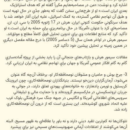
اشاره کرد و نوشت: «من در مصاحبه‌هايم مکرراً گفته ‎ام که هدف استراتژيک
بعدي ايران است.» او از طرح‌هايي سخن گفت که به‌طور جدّي در حال تهيه است
و طبق آن تهاجم نظامي گسترده، به کمک اسرائيل، عليه ايران آغاز خواهد شد با
هدف سرنگوني حکومت کنوني ايران. هرش در 17 ژانويه 2005 با سي. ان. ان.
مصاحبه‌اي کرد با عنوان «آمريکا در حال برنامه‌ريزي براي حمله به ايران است.» او
تأکيد کرد که منابع اطلاعات وي براي تدوين تحليل فوق کاملاً مطلع و موثق‌اند.
سيمور هرش در اواخر همان سال (5 دسامبر 2005) با درج مقاله مفصل ديگري
در همين زمينه بر تحليل پيشين خود تأکيد کرد.
مقالات سيمور هرش و بازتاب‌هاي جنجالي آن را بايد بخشي از پروژه آماده‌سازي
گام به گام افکار عمومي آمريکا و جهان براي تهاجم نظامي به ايران ارزيابي کرد.
3- جرج بوش و حاميان و مشوقان نومحافظه‌کار او، برخلاف آن‌چه گاه عنوان
مي‌شود، آرمان‌گرايان دين‌خو نيستند. بنيانگذاران نومحافظه‌کاري، چون ايروينگ
کريستول و نورمن پادهارتز، به خانواده‌هاي يهودي تعلق دارند، در جواني به
جريان تروتسکيستي در مارکسيسم گرويده‌اند و با حمايت مالي و تبليغاتي
سرويس‌هاي اطلاعاتي آمريکا و انگليس در جبهه جنگ سرد فرهنگي بلوک غرب
عليه اتحاد شوروي کوشيده‌اند. اين بستري است که از درون آن نومحافظه‌کاري
زاده شد.
نئوکان‌ها نه کم‌ترين تقيد ديني دارند و نه باور يا علاقه‌اي به ظهور مسيح. البته
آن‌ها مي‌کوشند از اعتقادات آرماني صهيونيست‌هاي مسيحي نيز براي پيشبرد