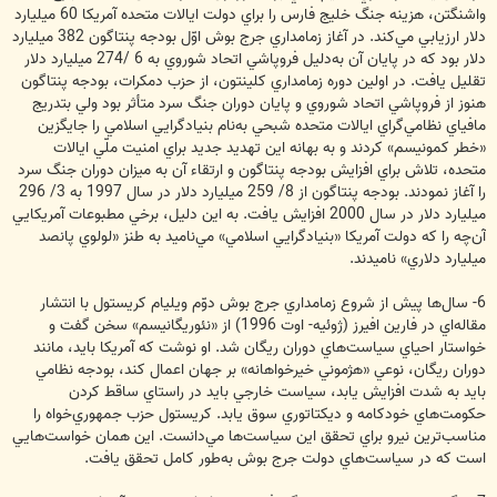
واشنگتن، هزينه جنگ خليج فارس را براي دولت ايالات متحده آمريكا 60 ميليارد
دلار ارزيابي مي‌كند. در آغاز زمامداري جرج بوش اوّل بودجه پنتاگون 382 ميليارد
دلار بود كه در پايان آن به‌دليل فروپاشي اتحاد شوروي به 6 /274 ميليارد دلار
تقليل يافت. در اولين دوره زمامداري كلينتون، از حزب دمكرات،‌ بودجه پنتاگون
هنوز از فروپاشي اتحاد شوروي و پايان دوران جنگ سرد متأثر بود ولي بتدريج
مافياي نظامي‌گراي ايالات متحده شبحي به‌نام بنيادگرايي اسلامي را جايگزين
«خطر كمونيسم» كردند و به بهانه اين تهديد جديد براي امنيت ملّي ايالات
متحده، تلاش براي افزايش بودجه پنتاگون و ارتقاء آن به ميزان دوران جنگ سرد
را آغاز نمودند. بودجه پنتاگون از 8/ 259 ميليارد دلار در سال 1997 به 3/ 296
ميليارد دلار در سال 2000 افزايش يافت. به اين دليل، برخي مطبوعات آمريكايي
آن‌چه را كه دولت آمريكا «بنيادگرايي اسلامي» مي‌ناميد به طنز «لولوي پانصد
ميليارد دلاري» ناميدند.
6- سال‌ها پيش از شروع زمامداري جرج بوش دوّم ويليام کريستول با انتشار
مقاله‌اي در فارين افيرز (ژوئيه- اوت 1996) از «نئوريگانيسم» سخن گفت و
خواستار احياي سياست‌هاي دوران ريگان شد. او نوشت که آمريکا بايد، مانند
دوران ريگان، نوعي «هژموني خيرخواهانه» بر جهان اعمال کند، بودجه نظامي
بايد به شدت افزايش يابد، سياست خارجي بايد در راستاي ساقط کردن
حکومت‌هاي خودکامه و ديکتاتوري سوق يابد. کريستول حزب جمهوري‌خواه را
مناسب‌ترين نيرو براي تحقق اين سياست‌ها مي‌دانست. اين همان خواست‌هايي
است که در سياست‌هاي دولت جرج بوش به‌طور کامل تحقق يافت.