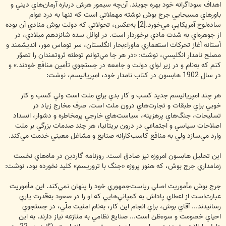
اهداف سوداگرانه خود بهره جويند. آن‌چه سيمور هرش درباره آرمان‌هاي ديني و
باورهاي مسيحايي جرج بوش نوشته مهملاتي است که تنها به درد عوام
ساده‌لوح آمريکايي مي‌خورد.[2] به‌عکس، تحولاتي که دولت بوش منادي آن بوده
از جوهره‌اي به شدت مادي برخوردار است. در اوائل سده شانزدهم ميلادي، در
آستانه آغاز تحرکات استعماري ماوراءبحار انگلستان، سر توماس مور، انديشمند و
مصلح نامدار انگليسي، نوشت: «در هر جا مي‌توانم توطئه ثروتمندان را تصوّر
کنم که به‌نام و در زير لواي دولت و جامعه در جستجوي تأمين منافع خودند.» و
در سال 1902 هابسون در کتاب نامدار خود، امپرياليسم، نوشت:
هر چند امپرياليسم جديد کسب و کار بدي براي ملت است ولي کسب و کار
خوبي براي طبقات و تجارت‌هاي درون ملت است. صرف مخارج زياد در
تسليحات، جنگ‌هاي پرهزينه، سياست‌هاي خارجي پرمخاطره و دشوار، انسداد
اصلاحات سياسي و اجتماعي در درون بريتانيا، هر چند صدمات بزرگي بر ملت
وارد مي‌سازد ولي به منافع کاسب‌کارانه صنايع و مشاغل معيني خدمت مي‌کند.
اين تحليل هابسون امروزه نيز صادق است. روزنامه گاردين در ماه‌هاي نخست
زمامداري جرج بوش، که هنوز پروژه «جنگ با تروريسم» کليد نخورده بود، نوشت:
جرج بوش مأموريت اصلي رياست‌جمهوري خود را پنهان نمي‌کند. اين مأموريت
عبارت‌است‌ از اعطاي پاداش به کمپاني‌هايي که او را در صعود به‌قدرت ياري
رسانيدند... آقاي بوش، براي انجام اين کار، به‌نام امنيت ملّي، در جستجوي
احياي خصومت و سوءظن است... صنايع نظامي به منازعه نياز دارند. به اين