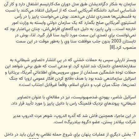
سازمان به شکار دگرانديشان طبق مدل دوران مک‌کارتيسم اشتغال دارد و کار آن
شناسايي اساتيد دانشگاه آمريکايي است که از اسرائيل انتقاد مي‌کنند يا نسبت
به فلسطيني‌ها همدردي نشان مي‌دهند. بوش مي‌خواست پايپز را در رأس
انستيتوي آمريکايي صلح بگمارد که يک سازمان دولتي وابسته به وزارت امور
خارجه است... ولي پايپز، به دليل ديدگاه‌هاي افراطي‌اش، چنان بي‌اعتبار بود که
نمي‌توانست براي تصدي اين سمت مورد تأييد سنا قرار گيرد. لذا، بوش در
تابستان 2003 بدون جلب موافقت سنا وي را به‌طور موقت در اين سمت
منصوب کرد.[8]
وبستر تارپلي سپس به حملات خشني که در پي انتشار «تصاوير شيطاني» به
سفارتخانه‌هاي دانمارک شد اشاره کرد. او مدعي است که طبق برخي شواهد اين
حملات توده خشمگين مسلمان از سوي سرويس‌هاي اطلاعاتي آمريکا، بريتانيا و
اسرائيل سازماندهي شده بود با هدف «قانع کردن افکار عمومي اروپا که جنگ
تمدن‌ها، جنگ ميان غرب و دنياي اسلام، واقعاً غيرقابل اجتناب است.»
اسرائيل شامير، يهودي ضدصهيونيست، نيز در مقاله‌اي با عنوان «تصاوير
شيطاني» پيوندهاي نزديک فلمينگ راس با دانيل پايپز را مورد تأييد قرار داد.
در اين ماجرا، همچنين فاش شد که آندره الدروپ، شوهر مرت الدروپ مدير
شرکت ييلاندز پستن، عضو «گروه بيلدربرگ» است.
7- بخش ديگري از عمليات پنهان براي شروع حمله نظامي به ايران بايد در داخل