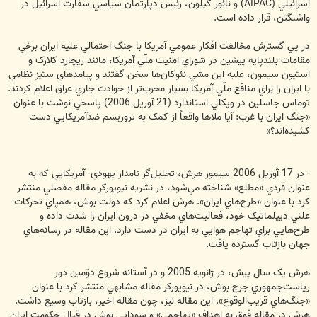
اسرائيلي (AIPAC) و نائور گيلون، رئيس دپارتمان سياسي سفارت اسرائيل در
واشنگتن، قرار داده است.
در پي گسترش مخالفت افکار عمومي آمريکا با جنگ احتمالي عليه ايران برخي
مقامات بلندپايه پيشين در شوراي امنيت ملّي آمريکا، مانند ريچارد کلارک و
استيون سيمون، عليه اين مشي نئوکان‌ها سخن گفتند و پيامدهاي ستيز نظامي
با ايران را براي منافع ملّي آمريکا بسيار مخرب‌تر از حوادث جاري عراق اعلام کردند.
توماس جاسلين در ويکلي استاندارد (21 آوريل 2006) پاسخي نوشت با عنوان
«جنگ ايران با غرب: آيا ملاها واقعاً از کمک به تروريسم ضدآمريکايي دست
کشيده‌اند؟»
- در 17 آوريل 2006 سيمور هرش، تحليل‌گر نامدار يهودي- آمريکايي که به
عنوان فردي «مطلع» شناخته مي‌شود، در نشريه نيويورکر مقاله مفصلي منتشر
کرد با عنوان «طرح‌هاي ايران». هرش اعلام کرد که دولت بوش، همپاي تحرکات
علني ديپلماتيک خود، فعاليت‌هاي مخفي در درون ايران را شدت داده و
طرح‌هايي براي تهاجم هوايي به ايران در دست دارد. اين مقاله در رسانه‌هاي
جهان بازتاب گسترده يافت.
هرش يک سال پيش، در ژانويه 2005 و در آستانه شروع دوّمين دور
رياست‌جمهوري جرج بوش، در نيويورکر مقاله مشابهي منتشر کرد با عنوان
«جنگ‌هاي قريب‌الوقوع». اين مقاله نيز، چون مقاله اخير، بازتاب وسيع داشت.
هرش در مقاله فوق به اهداف «تهاجمي» و سودايي بوش در قبال حکومت ايران