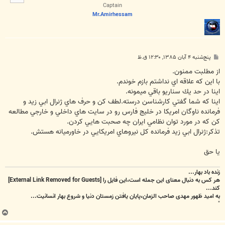
ا
Captain
Mr.Amirhessam
پ
پنج‌شنبه ۴ آبان ۱۳۸۵, ۱۲:۳۰ ق.ظ
س
ت
از مطلبت ممنون.
با اين كه علاقه اي نداشتم بازم خوندم.
اينا در حد يك سناريو باقي ميمونه.
اينا كه شما گفتي كارشناسن درسته.لطف كن و حرف هاي ژنرال ابي زيد و
فرمانده ناوگان امريكا در خليج فارس رو در سايت هاي داخلي و خارجي مطالعه
كن كه در مورد توان نظامي ايران چه صحبت هايي كردن.
تذكر:ژنرال ابي زيد فرمانده كل نيروهاي امريكايي در خاورميانه هستش.
يا حق
زنده باد بهار...
هر کس به دنبال معنای این جمله است،این فایل را
[External Link Removed for Guests]
کند...
به امید ظهور مهدی صاحب الزمان،پایان یافتن زمستان دنیا و شروع بهار انسانیت...
"
ب
ا