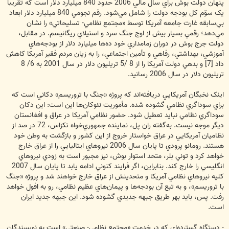
پنهان دولت بوش براي سال مالي 2006 حدود 840 ميليارد دلار است که تقريباً
يک سوّم کل بودجه دولت را شامل مي‌شود. رقم نجومي 840 ميليارد دلار ابعاد
بي‌سابقه غارت جامعه آمريکا توسط «مجتمع نظامي- تسليحاتي» را نشان
مي‌دهد؛ رقمي بسيار بيش از اوج جنگ سرد و استيلاي ريگانيسم. در مقابل،
دولت جرج بوش در دوران زمامداري خود ده‌ها ميليارد دلار از بودجه‌هاي
آموزشي، بهداشتي، رفاهي و تأمين اجتماعي، را به زيان مردم فقير آمريکا کاهش
داد [7] و بدهي دولت آمريکا را از 8 /5 تريليون دلار در سال 2001 به 6/ 8
تريليون دلار در سال 2006 رسانيد.
اينک نخبگان آمريکايي دريافته‌اند که پروژه «جنگ با تروريسم» دکاني است که
براي سوداگري نظامي گشوده شده. مأموريت نئوکان‌ها اين است: اين دکان
سوداگري نظامي نبايد تعطيل شود. حضور نظامي آمريکا در عراق و افغانستان
ديگر موجه نيست. به‌گفته ران پل، نماينده جمهوري‌خواه تکزاس، 72 در صد از
نظاميان آمريکايي در عراق خواستار خروج از اين کشور و بازگشت به وطن خود
هستند. رومانو پرودي تا پايان سال 2006 نيروهاي ايتاليايي را از عراق خارج
خواهد کرد و توني بلر، متحد استوار بوش، نيز مجبور است به زودي نيروهاي
انگليسي را خارج کند. بنابراين، اگر فرايند کنوني ادامه يابد تا پايان سال 2007
کليه نيروهاي نظامي آمريکا و متحدينش از عراق خارج خواهند شد و پروژه «جنگ
با تروريسم»، و به تبع آن بودجه‌ها و پيمان‌هاي عظيم نظامي، رو به افول خواهد
رفت. پس، بايد بهر طريق جبهه جديدي گشوده شود. اين جبهه جديد ايران
است.
- دستگاه گسترده‌اي که در خدمت «مجتمع نظامي- صنعتي» است به نويسندگان