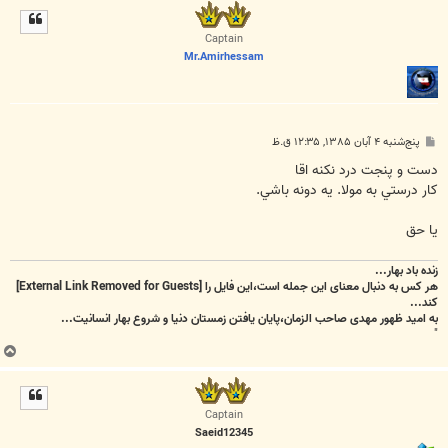
ل
ا
Captain
Mr.Amirhessam
پ
پنج‌شنبه ۴ آبان ۱۳۸۵, ۱۲:۳۵ ق.ظ
س
ت
دست و پنجت درد نكنه اقا
كار درستي به مولا. يه دونه باشي.
يا حق
زنده باد بهار...
هر کس به دنبال معنای این جمله است،این فایل را
[External Link Removed for Guests]
کند...
به امید ظهور مهدی صاحب الزمان،پایان یافتن زمستان دنیا و شروع بهار انسانیت...
"
ب
ا
ل
ا
Captain
Saeid12345