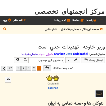
مرکز انجمنهای تخصصی
راهنما
Rules
تماس با ما
ثبت نام
ورود
ج
صفحه اول تالار
بخش جنگ افزار
اخبار نظامي
س
ت
وزير خارجه: تهديدات جدي است
ج
و
مدیران انجمن:
abdolmahdi
,
Java
,
Shahbaz
,
شوراي نظارت
,
مديران هوافضا
جستجو
جستجوی پیشر
ارسال پست
صفحه
1
از
27
1
تعداد پست ها:313
…
27
5
4
3
2
بعدی
Captain II
padshah
نئوكان ها و حمله نظامي به ايران