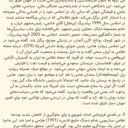
اين گروه به عنوان قدرتمندترين و بلندپايه‌ترين لابي قدرت در جهان امروز ياد
مي‌شود. اين باشگاهي است از بلندپايه‌ترين نخبگان مالي، سياسي، نظامي،
علمي و فرهنگي جهان که سالي يک بار اجلاس خود را در فضايي به‌کلي محرمانه
و با استتار کامل برگزار مي‌کند. طبق اطلاعاتي که در برخي وبگاه‌ها منتشر شده،
در اجلاس سال 1999 بيلدربرگ (پرتغال) آقاي خاتمي، رئيس‌جمهور ايران، و
خانم معصومه ابتکار، معاون رئيس‌جمهور، علي‌القاعده براي جلب بيلدربرگي‌ها
به شعار «گفتگوي تمدن‌ها»، حضور داشتند. اجلاس مه 2005 گروه بيلدربرگ،
در شهر کوچک روتاخ- اگرن آلمان، در نزديکي مونيخ، برگزار شد. گفته مي‌شود در
اين اجلاس ريچارد هاس، رئيس شوراي روابط خارجي آمريکا (CFR)، درباره حمله
نظامي به ايران سخن گفت و به دليل وسعت و جمعيت کثير ايران آن را
غيرواقعي و نادرست خواند. او افزود که حمله نظامي به ايران به گسترش ناآرامي
در عراق، افغانستان، عربستان سعودي مي‌انجامد و قيمت نفت را افزايش
مي‌دهد و به ايجاد بحراني جهاني منجر مي‌شود. در موقع صرف عصرانه ريچارد
پرل (نومحافظه‌کار) سخنان هاس را نقد کرد و مواضع خود را بيان نمود. هاس
در پاسخ به پرسش يک خانم، که احتمالاً نايب‌رئيس دانشگاه مک گيل بود،
گفت اگر ايران به سلاح هسته‌اي دست يابد آمريکا بايد مانند پاکستان به آن
برخورد کند يعني اين واقعيت را بپذيرد. گفته مي‌شود که هاس سياست‌هاي
دولت بوش را نقد کرد و گفت که بوش در ارزيابي ميزان توانايي خود براي تغيير
جهان دچار اغراق شده است.
5- در فضاي فروپاشي اتحاد شوروي و براي جلوگيري از کاهش شديد بودجه
نظامي سناريويي به‌نام «جنگ خليج فارس» (1991) طراحي و اجرا شد. اين ماجرا
در اصل يك سوداگري عظيم مالي بود. گوردون آدامز، محقق دانشگاه جرج