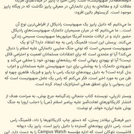
«نومحافظه‌کار صهيونيست» است. راس اخيراً با پايپز در فيلادلفياي آمريکا
ملاقات کرد و مقاله‌اي به زبان دانمارکي در معرفي پايپز نگاشت که در وبگاه پاپپز
موجود است. کريستوفر بالين افزود:
ما مي‌دانيم که دانيل پايپز يک صهيونيست راديکال از افراطي‌ترين نوع آن
است... ما مي‌دانيم که در ميان مسيحيان دانمارک صهيونيست‌هاي راديکال
حضور دارند و در ايالات متحده آمريکا ميليون‌ها صهيونيست مسيحي زندگي
مي‌کنند. پرسش اين است: فلمينگ راس به چه اعتقاد دارد؟ آيا او يک
صهيونيست مسيحي است که نوعي جنگ صليبي دانمارکي عليه اسلام را دنبال
مي‌کند؟ آيا او ملحدي است که براي اعتقادات مسلمانان اهميت و احترامي قائل
نيست؟ آيا او يهودي پنهاني است که ريشه‌هاي يهودي خود را مخفي مي‌کند و
شهروندي دانمارک را به پوششي براي نبرد صهيونيستي عليه مسلمانان و اعراب
بدل کرده است؟ به دليل پيوندهاي نزديک راس با پايپز و فيزيک ظاهري چهره او
ظن من به مورد اخير است. فکر مي‌کنم که راس يک عامل صهيونيست است که
اين رسوايي را براي تحقق هدفي استراتژيک ايجاد کرده است.
وبستر تارپلي، نويسنده کتاب جنجالي زندگينامه جرج بوش، به صراحت هدف از
انتشار کاريکاتورهاي اهانت‌آميز عليه پيامبر اسلام (ص) را «جلب اروپا به جنگ
بوش عليه ايران» خواند. او نوشت:
دبير فرهنگي ييلاندز پستن، که دستور چاپ کاريکاتورها را داد، فلمينگ راس
است. راس داراي پيوندهاي گسترده با دانيل پايپز است. پايپز يک ديوانه
فاشيست نئوکان است که اداره مؤسسه Campus Watch را به دست دارد. اين