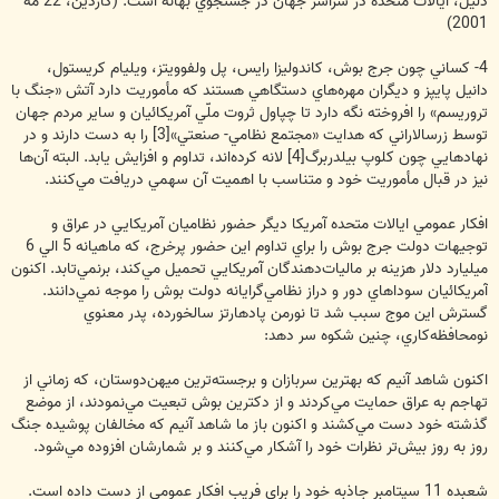
دليل، ايالات متحده در سراسر جهان در جستجوي بهانه است. (گاردين، 22 مه
2001)
4- کساني چون جرج بوش، کاندوليزا رايس، پل ولفوويتز، ويليام کريستول،
دانيل پايپز و ديگران مهره‌هاي دستگاهي هستند که مأموريت دارد آتش «جنگ با
تروريسم» را افروخته نگه دارد تا چپاول ثروت ملّي آمريکائيان و ساير مردم جهان
توسط زرسالاراني که هدايت «مجتمع نظامي- صنعتي»[3] را به دست دارند و در
نهادهايي چون کلوپ بيلدربرگ[4] لانه کرده‌اند، تداوم و افزايش يابد. البته آن‌ها
نيز در قبال مأموريت خود و متناسب با اهميت آن سهمي دريافت مي‌کنند.
افکار عمومي ايالات متحده آمريکا ديگر حضور نظاميان آمريکايي در عراق و
توجيهات دولت جرج بوش را براي تداوم اين حضور پرخرج، که ماهيانه 5 الي 6
ميليارد دلار هزينه بر ماليات‌دهندگان آمريکايي تحميل مي‌کند، برنمي‌تابد. اکنون
آمريکائيان سوداهاي دور و دراز نظامي‌گرايانه دولت بوش را موجه نمي‌دانند.
گسترش اين موج سبب شد تا نورمن پادهارتز سالخورده، پدر معنوي
نومحافظه‌کاري، چنين شکوه سر دهد:
اکنون شاهد آنيم که بهترين سربازان و برجسته‌ترين ميهن‌دوستان، که زماني از
تهاجم به عراق حمايت مي‌کردند و از دکترين بوش تبعيت مي‌نمودند، از موضع
گذشته خود دست مي‌کشند و اکنون باز ما شاهد آنيم که مخالفان پوشيده جنگ
روز به روز بيش‌تر نظرات خود را آشکار مي‌کنند و بر شمارشان افزوده مي‌شود.
شعبده 11 سپتامبر جاذبه خود را براي فريب افکار عمومي از دست داده است.