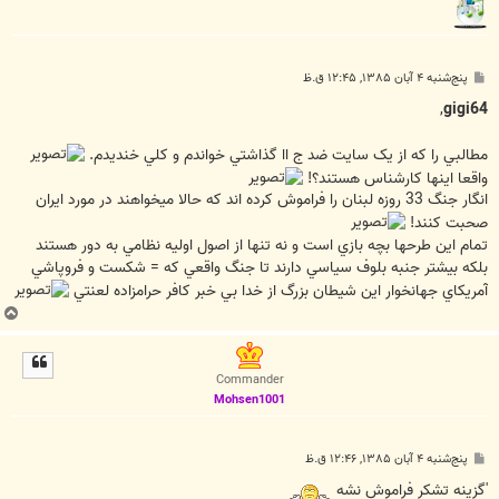
پ
پنج‌شنبه ۴ آبان ۱۳۸۵, ۱۲:۴۵ ق.ظ
س
ت
,
gigi64
مطالبي را که از يک سايت ضد ج اا گذاشتي خواندم و کلي خنديدم.
واقعا اينها کارشناس هستند؟!
انگار جنگ 33 روزه لبنان را فراموش کرده اند که حالا ميخواهند در مورد ايران
صحبت کنند!
تمام اين طرحها بچه بازي است و نه تنها از اصول اوليه نظامي به دور هستند
بلکه بيشتر جنبه بلوف سياسي دارند تا جنگ واقعي که = شکست و فروپاشي
آمريکاي جهانخوار اين شيطان بزرگ از خدا بي خبر کافر حرامزاده لعنتي
ب
ا
ل
ا
Commander
Mohsen1001
پ
پنج‌شنبه ۴ آبان ۱۳۸۵, ۱۲:۴۶ ق.ظ
س
ت
'گزينه تشکر فراموش نشه