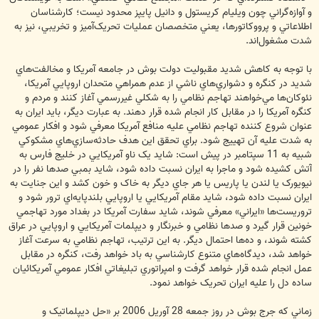
و آوازه‌گراني چون ويليام کريستول و دانيل پايپز محدود نيست؛ کارشناسان
اطلاعاتي و پرووکاتورها، يعني متخصصان عمليات تحريک‌آميز و تخريبي، نيز به
شدت مشغول‌اند.
با توجه به کاهش شديد مقبوليت دولت بوش در جامعه آمريکا و مخالفت‌هاي
شديد در کنگره و دشواري‌هاي ناشي از عدم همراهي متحدان اروپايي آمريکا،
نئوکان‌ها مي‌خواهند تهاجم نظامي را به شکلي غيررسمي آغاز کنند و مردم و
کنگره آمريکا را در مقابل کار انجام شده قرار دهند. به عبارت ديگر، بايد ايران به
عنوان شروع کننده تهاجم نظامي عليه منافع آمريکا معرفي شود و افکار عمومي
به شدت عليه آن تهييج شود. براي تحقق اين هدف حادثه‌سازي‌هاي مشکوکي
شبيه به 11 سپتامبر در پيش است: شايد يک ناو آمريکايي در خليج فارس به
آتش کشيده شود و ماجرا به ايران نسبت داده شود، شايد بمبي صدها نفر را در
نيويورک يا لندن يا پاريس يا هر جاي ديگر به خاک و خون کشد و اين جنايت به
ايران نسبت داده شود، شايد مقام آمريکايي يا اروپايي بلندپايه‌اي ترور شود و
تروريست‌ها «ايراني» معرفي شوند، شايد سفارت آمريکا در بغداد مورد تهاجمي
خونين قرار گيرد و صدها نظامي و خبرنگار و ديپلمات آمريکايي و اروپايي در عراق
کشته شوند، و ده‌ها احتمال ديگر. به اين ترتيب، تهاجم نظامي به سرعت آغاز
خواهد شد، ديدگاه‌هاي متنوع کارشناسي به باد خواهد رفت، کنگره در مقابل
عمل انجام شده قرار خواهد گرفت و امپراتوري تبليغاتي افکار عمومي آمريکائيان
ساده‎ دل را عليه ايران تحريک خواهد نمود.
زماني که جرج بوش در روز جمعه 28 آوريل 2006 بر «حل ديپلماتيک و