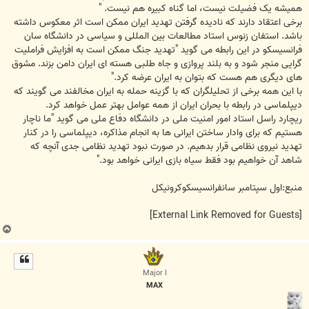
همیشه یک فضیلت نیست، اما گناه کبیره هم نیست. "
برخی اعتقاد دارند که نادیده گرفتن تهدید ایران ممکن است اثر معکوس داشته
باشد. استفان زنوس استاد مطالعات بین المللی و سیاسی در دانشگاه سان
فرانسیسکو در این رابطه می گوید "تهدید جنگ ممکن است به افزایش فراملیت
گرایی منجر شود و به بلند پروازی و جاه طلبی هسته ای ایران دامن بزند. مشوق
های دیگری هم هست که بتوان به ایران عرضه کرد."
با این همه برخی از تحلیلگران که با گزینه حمله به ایران مخالفند می گویند که
دیپلماسی در رابطه با بحران ایران از همه عوامل بهتر عمل خواهد کرد.
ریچارد راسل استاد امور امنیت ملی در دانشگاه دفاع ملی می گوید "ما ناچار
هستیم که برای وادار ساختن ایرانی ها به انجام مذاکره، دیپلماسی را در کنار
تهدید نیروی نظامی قرار بدهیم. در صورت نبود تهدید نظامی جدی آنچه که
شاهد آن خواهیم بود فقط سیاه بازی ایرانی خواهد بود."
منبع:اول سپتامبر سانفرانسیسکوکرونیکل
[External Link Removed for Guests]
ب
ا
ل
ا
Major I
MAX