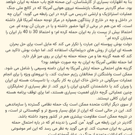
بنا به اظهارات بسیاری از کارشناسان، این صحنه فتح باب حمله به ایران خواهد
بود. سام گاردینر سرهنگ بازنشسته نیروی هوایی آمریکا که در کالج ملی جنگ
عملیات استراتژیک و ارتشی تدریس می کرده در این رابطه می گوید: "ایران چه
در داخل و چه در خارج از پنتاگون همواره در مرکز توجه حمله آمریکا قرار داشته
است، که من هم در برخی از آنها حضور داشته و یا در جریان آن بوده ام. من
احتمالا بیش از بیست بار به ایران حمله کرده ام؛ و احتمالا 30 تا 40 بار ایران را
بمباران کرده ام."
دولت بوش پیوسته این عبارت را تکرار می کند که مایل است برای حل بحران
هسته ای ایران از روش های دیپلماتیک استفاده کند. اما دولت بوش تاکید می
کند که همه گزینه ها و من جمله حمله به ایران بر روی میز قرار دارد.
اما حمله نظامی آمریکا به ایران به چه صورت خواهد بود؟
گزینه های احتمالی حمله ارتش آمریکا به ایران دامنه وسیعی را شامل می شود.
ممکن است واشنگتن از مخالفان رژیم حمایت کند، یا نیروهای ویژه را برای انجام
عملیات سرنگونی در داخل خاک ایران به کار بگیرد، یا تاسیسات هسته ای ایران
را ویران کند یا دانشمندان کلیدی ایران را ترور کند. از نظر بسیاری از تحلیلگران
چنین عملیاتی گرچه دارای اهمیت بسیاری هستند، اما برای توقف برنامه هسته
ای ایران کافی نیستند.
از سوی دیگر ایالات متحده ممکن است یک حمله نظامی گسترده را سازماندهی
کند. این در حالی است که ایران از عراق بسیار وسیع تر و کوهستانی تر است، و
در نتیجه ممکن است مقاومت بیشتری هم در کشور وجود داشته باشد.
گادینر در این رابطه می گوید "من کسی را ندیده ام که در باره احتمال حمله
زمینی به ایران صحبت کند. او می گوید به نظر می رسد که این امر موضوعی
است که ایالات متحده از جنگ در عراق آموخته است.