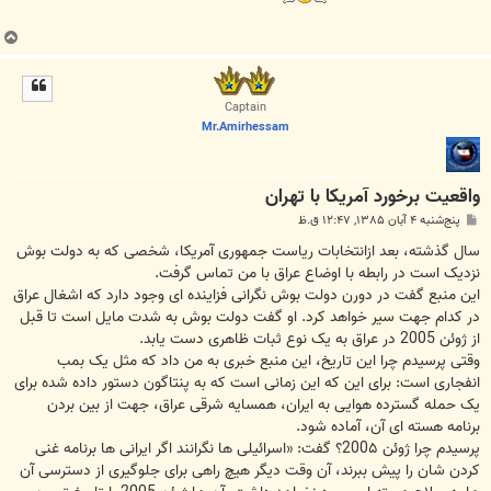
ب
ا
ل
ا
Captain
Mr.Amirhessam
واقعیت برخورد آمریکا با تهران
پ
پنج‌شنبه ۴ آبان ۱۳۸۵, ۱۲:۴۷ ق.ظ
س
ت
سال گذشته، بعد ازانتخابات رياست جمهوری آمريکا، شخصی که به دولت بوش
نزديک است در رابطه با اوضاع عراق با من تماس گرفت.
اين منبع گفت در دورن دولت بوش نگرانی فزاينده ای وجود دارد که اشغال عراق
در کدام جهت سير خواهد کرد. او گفت دولت بوش به شدت مايل است تا قبل
از ژوئن 2005 در عراق به يک نوع ثبات ظاهری دست يابد.
وقتی پرسيدم چرا اين تاريخ، اين منبع خبری به من داد که مثل يک بمب
انفجاری است: برای اين که اين زمانی است که به پنتاگون دستور داده شده برای
يک حمله گسترده هوايی به ايران، همسايه شرقی عراق، جهت از بين بردن
برنامه هسته ای آن، آماده شود.
پرسيدم چرا ژوئن 200۵؟ گفت: «اسرائيلی ها نگرانند اگر ايرانی ها برنامه غنی
کردن شان را پيش ببرند، آن وقت ديگر هيچ راهی برای جلوگيری از دسترسی آن