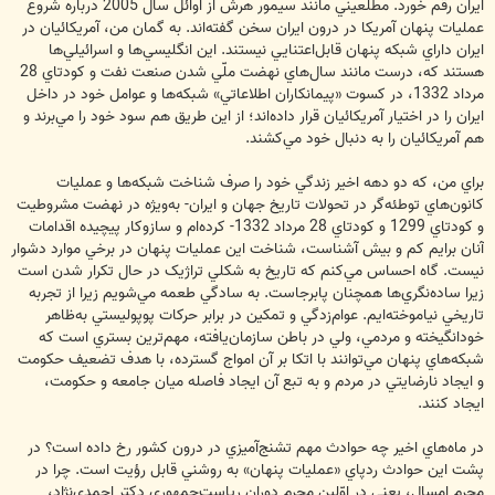
ايران رقم خورد. مطلعيني مانند سيمور هرش از اوائل سال 2005 درباره شروع
عمليات پنهان آمريکا در درون ايران سخن گفته‌‌اند. به گمان من، آمريکائيان در
ايران داراي شبکه پنهان قابل‌اعتنايي نيستند. اين انگليسي‌ها و اسرائيلي‌ها
هستند که، درست مانند سال‌هاي نهضت ملّي شدن صنعت نفت و کودتاي 28
مرداد 1332، در کسوت «پيمانکاران اطلاعاتي» شبکه‌ها و عوامل خود در داخل
ايران را در اختيار آمريکائيان قرار داده‌اند؛ از اين طريق هم سود خود را مي‌برند و
هم آمريکائيان را به دنبال خود مي‌کشند.
براي من، که دو دهه اخير زندگي خود را صرف شناخت شبکه‌ها و عمليات
کانون‌هاي توطئه‌گر در تحولات تاريخ جهان و ايران- به‌ويژه در نهضت مشروطيت
و کودتاي 1299 و کودتاي 28 مرداد 1332- کرده‌ام و سازوکار پيچيده اقدامات
آنان برايم کم و بيش آشناست، شناخت اين عمليات پنهان در برخي موارد دشوار
نيست. گاه احساس مي‌کنم که تاريخ به شکلي تراژيک در حال تکرار شدن است
زيرا ساده‌نگري‌ها همچنان پابرجاست. به سادگي طعمه مي‌شويم زيرا از تجربه
تاريخي نياموخته‌ايم. عوام‌زدگي و تمکين در برابر حرکات پوپوليستي به‌ظاهر
خودانگيخته و مردمي، ولي در باطن سازمان‌يافته، مهم‌ترين بستري است که
شبکه‌هاي پنهان مي‌توانند با اتکا بر آن امواج گسترده، با هدف تضعيف حکومت
و ايجاد نارضايتي در مردم و به تبع آن ايجاد فاصله ميان جامعه و حکومت،
ايجاد کنند.
در ماه‌هاي اخير چه حوادث مهم تشنج‌آميزي در درون کشور رخ داده است؟ در
پشت اين حوادث ردپاي «عمليات پنهان» به روشني قابل رؤيت است. چرا در
محرم امسال، يعني در اوّلين محرم دوران رياست‌جمهوري دکتر احمدي‌نژاد،