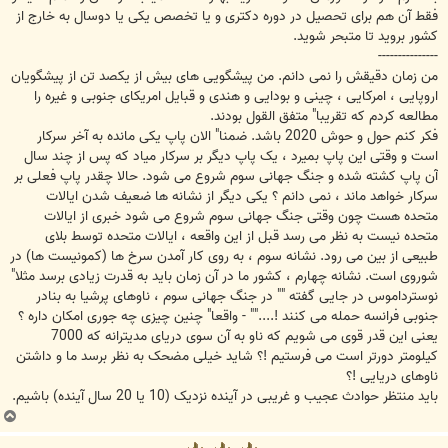
فقط آن هم برای تحصیل در دوره دکتری و یا تخصص یکی یا دوسال به خارج از
کشور بروید تا متبحر شوید.
---------------
من زمان دقیقش را نمی دانم. من پیشگویی های بیش از یکصد تن از پیشگویان
اروپایی ، امرکایی ، چینی و بودایی و هندی و قبایل امریکای جنوبی و غیره را
مطالعه کردم که تقریبا" متفق القول بودند.
فکر کنم حول و حوش 2020 باشد. ضمنا" الان پاپ یکی مانده به آخر سرکار
است و وقتی این پاپ بمیرد ، یک پاپ دیگر بر سرکار میاد که پس از چند سال
آن پاپ کشته شده و جنگ جهانی سوم شروع می شود. حالا چقدر پاپ فعلی بر
سرکار خواهد ماند ، نمی دانم ؟ یکی دیگر از نشانه ها ضعیف شدن ایالات
متحده هست چون وقتی جنگ جهانی سوم شروع می شود خبری از ایالات
متحده نیست به نظر می رسد قبل از این واقعه ، ایالات متحده توسط بلای
طبیعی از بین می رود. نشانه سوم ، به روی کار آمدن سرخ ها (کمونیست ها) در
شوروی است. نشانه چهارم ، کشور ما در آن زمان باید به قدرت زیادی برسد مثلا"
نوسترداموس در جایی گفته "" در جنگ جهانی سوم ، ناوهای پرشیا به بنادر
جنوبی فرانسه حمله می کنند !...."" - واقعا" چنین چیزی چه جوری امکان داره ؟
یعنی این قدر قوی می شویم که ناو به آن سوی دریای مدیترانه که 7000
کیلومتر دورتر است می فرستیم !؟ شاید خیلی مضحک به نظر برسد ما و داشتن
ناوهای دریایی !؟
باید منتظر حوادث عجیب و غریبی در آینده نزدیک (10 یا 20 سال آینده) باشیم.
ب
ا