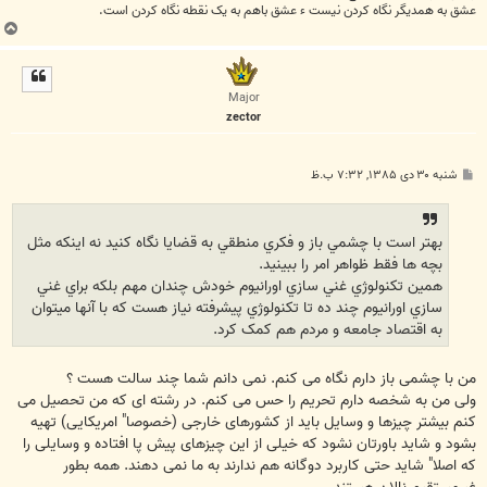
عشق به همدیگر نگاه کردن نیست ء عشق باهم به یک نقطه نگاه کردن است.
ب
ا
ل
ا
Major
zector
پ
شنبه ۳۰ دی ۱۳۸۵, ۷:۳۲ ب.ظ
س
ت
بهتر است با چشمي باز و فکري منطقي به قضايا نگاه کنيد نه اينکه مثل
بچه ها فقط ظواهر امر را ببينيد.
همين تکنولوژي غني سازي اورانيوم خودش چندان مهم بلکه براي غني
سازي اورانيوم چند ده تا تکنولوژي پيشرفته نياز هست که با آنها ميتوان
به اقتصاد جامعه و مردم هم کمک کرد.
من با چشمی باز دارم نگاه می کنم. نمی دانم شما چند سالت هست ؟
ولی من به شخصه دارم تحریم را حس می کنم. در رشته ای که من تحصیل می
کنم بیشتر چیزها و وسایل باید از کشورهای خارجی (خصوصا" امریکایی) تهیه
بشود و شاید باورتان نشود که خیلی از این چیزهای پیش پا افتاده و وسایلی را
که اصلا" شاید حتی کاربرد دوگانه هم ندارند به ما نمی دهند. همه بطور