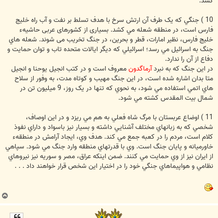
کشد.
10 ) جنگي که يک طرف آن ارتش سرخ با هدف تسلط بر نفت و آب راه خليج
فارس است، در منطقه شعله مي کشد. بسیاری از کشورهای عربی حاشیهء
خلیج فارس، نظیر امارات، قطر و بحرین، در جنگ تخریب می شوند. شعله هاي
جنگ به اسرائيل مي رسد؛ اسرائيلي که ديگر ايالات متحده تاب و توان حمايت و
دفاع از آن را ندارد.
در اين جنگ که به نبرد
آرماگدون
معروف است و در کتب انجيل يوحنا و انجیل
متا بدان اشاره شده است، در این جنگ مهیب و کوتاه مدت، به وفور از سلاح
هاي اتمي استفاده مي شود، به نحوي که تنها در يک روز، 9 ميليون تن در
شمال بیت المقدس کشته مي شود.
11 ) اوضاع عربستان با مرگ شاه فعلي به هم مي ريزد و در اين اوصاف،
شخصي که به زبانهاي مختلف آشنايي داشته و بسيار نيز باسواد و داراي نفوذ
کلام است، مردم را در کعبه جمع مي کند. هدف وي، ايجاد آرامش در منطقهء
خاورميانه و پايان جنگ است. وي با قدرتهاي منطقه وارد جنگ مي شود. سپاهي
از ايران نيز از وي حمايت مي کنند. ضمن اينکه عراق، مصر و سوريه نيز نيروهاي
نظامي و هواپيماهاي جنگي خود را در اختيار اين شخص قرار خواهند داد . . .
ب
ا
ل