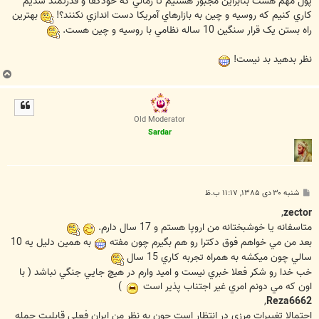
پول مهم هست بنابراين مجبور هستيم تا زماني که خودکفا و قدرتمند شديم
کاري کنيم که روسيه و چين به بازارهاي آمريکا دست اندازي نکنند؟!
بهترين
راه بستن يک قرار سنگين 10 ساله نظامي با روسيه و چين هست.
نظر بدهيد بد نيست!
ب
ا
ل
ا
Old Moderator
Sardar
پ
شنبه ۳۰ دی ۱۳۸۵, ۱۱:۱۷ ب.ظ
س
ت
,
zector
متاسفانه يا خوشبختانه من اروپا هستم و 17 سال دارم.
بعد من مي خواهم فوق دکترا رو هم بگيرم چون مفته
به همين دليل يه 10
سالي چون ميکشه به همراه تجربه کاري 15 سال
خب خدا رو شکر فعلا خبري نيست و اميد وارم در هيچ جايي جنگي نباشد ( با
اون که مي دونم امري غير اجتناب پذير است
)
,
Reza6662
احتمالا تغييرات مرزي در انتظار است چون به نظر من ايران فعلي قابليت حمله