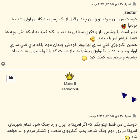
پ
شنبه ۳۰ دی ۱۳۸۵, ۴:۳۱ ب.ظ
س
ت
,
zector
دوست من اين حرف تو را من چندي قبل از يک پسر بچه کلاس اولي شنيده
بودم!
بهتر است با چشمي باز و فکري منطقي به قضايا نگاه کنيد نه اينکه مثل بچه ها
فقط ظواهر امر را ببينيد.
همين تکنولوژي غني سازي اورانيوم خودش چندان مهم بلکه براي غني سازي
اورانيوم چند ده تا تکنولوژي پيشرفته نياز هست که با آنها ميتوان به اقتصاد
جامعه و مردم هم کمک کرد.
ب
ا
ل
ا
Major II
Karim1504
پ
شنبه ۳۰ دی ۱۳۸۵, ۴:۳۷ ب.ظ
س
ت
دوستان من فقط اینو بگم که اگر امریکا با ایران وارد جنگ شود تمام شهرهای
امریکا در روز دوم جنگ شاهد بمب گذاریهای متعدد و کشتار مردم و ... خواهد
شد