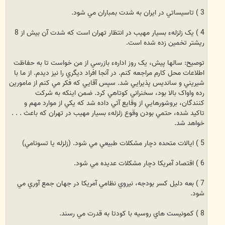
3 ) تاسيساتي در ايران به شدت بمباران مي شود.
4 ) يک زلزلهء بسيار مهيب در انتظار تهران است که شدت آن بيش از 8
ريشتر تخمين زده شده است.
توصيح: سالها پيش، يک روز ادارهء بازرسي از من خواست تا به حفاظت
اطلاعات محل کارم مراجعه کنم. در آنجا افراد ديگري را نيز ديدم. از ما با
شيريني و سانديس پذيرايي شد. سپس آقايي که فکر مي کنم از مامورين
رده واواک بالا بود، سخنراني کوتاهي کرد. ضمن اينکه به شرکت
کنندگان، بروشورهايي از وقايع آتي داده شد که يکي از موارد مهم و
تاکيد شده، حتمي بودن وقوع زلزلهء بسيار مهيب در تهران که باعث . . .
خواهد شد.
5 ) ايالات متحده دچار مشکلات طبيعي مي شود. (زلزله يا تسونامي)
6 ) اقتصاد آمريکا دچار مشکلات عديده مي شود.
7 ) بعه دليل کسر بودجه، نيروي نظامي آمريکا در جهان جمع آوري مي
شود.
8 ) کمونيست هاي روسيه با کودتا به قدرت مي رسند.