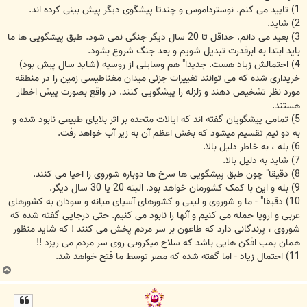
1) تایید می کنم. نوسترداموس و چندتا پیشگوی دیگر پیش بینی کرده اند.
2) شاید.
3) بعید می دانم. حداقل تا 20 سال دیگر جنگی نمی شود. طبق پیشگویی ها ما
باید ابتدا به ابرقدرت تبدیل شویم و بعد جنگ شروع بشود.
4) احتمالش زیاد هست. جدیدا" هم وسایلی از روسیه (شاید سال پیش بود)
خریداری شده که می توانند تغییرات جزئی میدان مغناطیسی زمین را در منطقه
مورد نظر تشخیص دهند و زلزله را پیشگویی کنند. در واقع بصورت پیش اخطار
هستند.
5) تمامی پیشگویان گفته اند که ایالات متحده بر اثر بلایای طبیعی نابود شده و
به دو نیم تقسیم میشود که بخش اعظم آن به زیر آب خواهد رفت.
6) بله ، به خاطر دلیل بالا.
7) شاید به دلیل بالا.
8) دقیقا" چون طبق پیشگویی ها سرخ ها دوباره شوروی را احیا می کنند.
9) بله و این با کمک کشورمان خواهد بود. البته 20 یا 30 سال دیگر.
10) دقیقا" - ما و شوروی و لیبی و کشورهای آسیای میانه و سودان به کشورهای
عربی و اروپا حمله می کنیم و آنها را نابود می کنیم. حتی درجایی گفته شده که
شوروی ، پرندگانی دارد که طاعون بر سر مردم پخش می کنند ! که شاید منظور
همان بمب افکن هایی باشد که سلاح میکروبی روی سر مردم می ریزد !!
11) احتمال زیاد - اما گفته شده که مصر توسط ما فتح خواهد شد.
ب
ا
ل