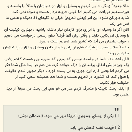
غیرمستقیم نالان هستند.
حالا جدیدا" زرنگی هایی کردیم و وسایل و ابزار موردنیازمان را مثلا" با واسطه و
غیرمستقیم دریافت می کنیم اما خیلی هزینه بردار هست و صرف نمی کند.
شاید باورتان نشود این امر (یعنی تحریم) خیلی به کارهای آکادمیک و علمی ما
ضرر می زند.
الان اگر ما وسیله ای یا ابزاری برای کارمان نیاز داشته باشیم ، بهترین کیفیت آن
را وسایل امریکایی دارند و وقتی برای آنها فرضا" بطور رسمی درخواست می دهیم
، جواب برایمان می آید که کشور شما تحریم است و غیره.
جدیدا" حتی بعضی از شرکت های اروپایی هم از دادن وسایل و ابزار مورد نیازمان
طفره می روند.
آقای saeed ، شما در جامعه نیستی که ببینی که تحریم چی هست ؟ آدم وقتی
یک چیز برایش اتفاق بیفتد آن را درک خواهد کرد. من هم در ابتدا مثل شما فکر
می کردم اما وقتی کارم این جوری به بن بست خورد ، دیگر مجبور شدم حقیقت
را قبول کنم که کشورم در تحریم هست و شما هم همیشه سعی کنید از
حقیقت فرار نکنید.
از اینکه بحث تاپیک را منحرف کردم عذر می خواهم. این بحث من صرفا" از دید
علمی بود.
1 ) يکي از روساي جمهوري آمريکا ترور مي شود. (احتمالن بوش)
2 ) قيمت نفت کاهش مي يابد.