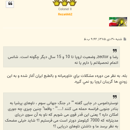
ل
ا
Colonel II
Reza6662
پ
شنبه ۳۰ دی ۱۳۸۵, ۹:۴۲ ب.ظ
س
ت
رضا و zector, وضعيت اروپا تا 10 و 15 سال ديگر چگونه است. شانس
اتمام تحصيلاتم را دارم يا نه
بله. به نظر من دورهء مشکلات براي خاورميانه و بالطبع ايران آغاز شده و به اين
زودي ها گريبان اروپا رو نمي گيره.
نوسترداموس در جایی گفته "" در جنگ جهانی سوم ، ناوهای پرشیا به
بنادر جنوبی فرانسه حمله می کنند !...."" - واقعا" چنین چیزی چه جوری
امکان داره ؟ یعنی این قدر قوی می شویم که ناو به آن سوی دریای
مدیترانه که 7000 کیلومتر دورتر است می فرستیم !؟ شاید خیلی مضحک
به نظر برسد ما و داشتن ناوهای دریایی !؟