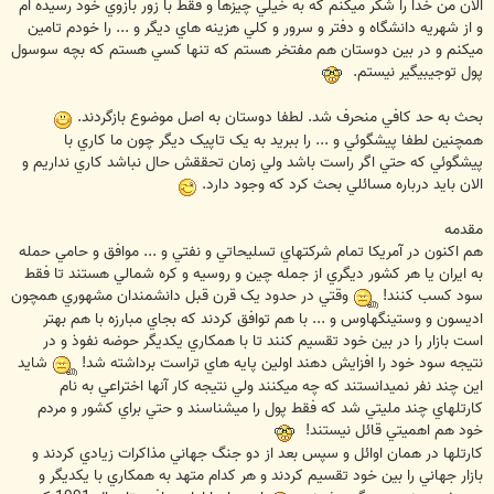
الان من خدا را شکر ميکنم که به خيلي چيزها و فقط با زور بازوي خود رسيده ام
و از شهريه دانشگاه و دفتر و سرور و کلي هزينه هاي ديگر و ... را خودم تامين
ميکنم و در بين دوستان هم مفتخر هستم که تنها کسي هستم که بچه سوسول
پول توجيبيگير نيستم.
بحث به حد کافي منحرف شد. لطفا دوستان به اصل موضوع بازگردند.
همچنين لطفا پيشگوئي و ... را ببريد به يک تاپيک ديگر چون ما کاري با
پيشگوئي که حتي اگر راست باشد ولي زمان تحققش حال نباشد کاري نداريم و
الان بايد درباره مسائلي بحث کرد که وجود دارد.
مقدمه
هم اکنون در آمريکا تمام شرکتهاي تسليحاتي و نفتي و ... موافق و حامي حمله
به ايران يا هر کشور ديگري از جمله چين و روسيه و کره شمالي هستند تا فقط
سود کسب کنند!
وقتي در حدود يک قرن قبل دانشمندان مشهوري همچون
اديسون و وستينگهاوس و ... با هم توافق کردند که بجاي مبارزه با هم بهتر
است بازار را در بين خود تقسيم کنند تا با همکاري يکديگر حوضه نفوذ و در
نتيجه سود خود را افزايش دهند اولين پايه هاي تراست برداشته شد!
شايد
اين چند نفر نميدانستند که چه ميکنند ولي نتيجه کار آنها اختراعي به نام
کارتلهاي چند مليتي شد که فقط پول را ميشناسند و حتي براي کشور و مردم
خود هم اهميتي قائل نيستند!
کارتلها در همان اوائل و سپس بعد از دو جنگ جهاني مذاکرات زيادي کردند و
بازار جهاني را بين خود تقسيم کردند و هر کدام متهد به همکاري با يکديگر و