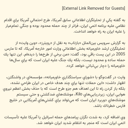
[External Link Removed for Guests]
به گفته يكي از تحليلگران اطلاعاتي سابق آمريكا، طرح احتمالي آمريكا براي اقدام
نظامي عليه برنامه اتمي ايران، فراتر از چند حمله محدود بوده و جنگي تمام‌عيار
را عليه ايران به راه خواهد انداخت.
به گزارش سرويس بين‌الملل «بازتاب» به نقل از «رويترز»، «وين وايت» از
تحليلگران ارشد خاورميانه بخش اطلاعاتي وزارت امور خارجه آمريكا، كه تا مارس
2005 در اين پست باقي بود، گفت: «من برخي از طرح‌ها را ديده‌ام. اين تنها يك
حمله ساده و محدود نيست، بلكه يك جنگ عليه ايران است كه براي سال‌ها
خاورميانه را دچار بي‌ثباتي خواهد كرد».
وايت در گفت‌وگو با «شوراي سياستگذاري خاورميانه»، مؤسسه‌اي در واشنگتن،
اظهار داشت: «اين حملات تنها براي چند هدف خاص در ايران طراحي نشده،
بلكه باز كردن راه تا اين اهداف هم جزو طرح است كه با حذف بخش اعظم نيروي
هوايي ايران، زيردريايي‌هاي Kilo، موشك‌هاي ضدكشتي و حتي سيستم
موشك‌هاي دوربرد ايران است كه مي‌تواند براي كشتي‌هاي آمريكايي در خليج
فارس خطرناك باشد.
وي اضافه كرد، به شدت نگران پيامدهاي حمله اسرائيل يا آمريكا عليه تأسيسات
اتمي ايران است كه منجر به انتقام شديد ايران خواهد شد.