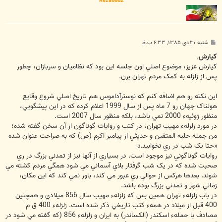
Reza6662
پ
شنبه ۳۰ دی ۱۳۸۵, ۶:۳۳ ب.ظ
س
ت
كيارش
,
کيارش عزيز، موضوع اصلي اون جلسه اين بود که نظاميان و سربازان، چطور
پس از زلزله به کمک مردم تهران برن.
اين نکته رو هم اضافه کنم که نوسترآداموس هم تاريخ اصلي شروع وقايع
هولناک جهان رو 7 ماه پس از سال 1999 اعلام کرده که در اين پيشگويي،
منظور ژوئيهء 2000 نمي باشد، بلکه منظور سال 2007 است.
در مورد زلزلهء مهيب تهران، در کتب و روايات گوناگون از آن سخن گفته شده؛
من جمله حليه المتقين و حديثي از پيامبر اکرم (ص) که به صراحت عنوان شده
«حتا يک شب در ري نخوابيد.»
روايات گوناگوني نيز موجود است. در بسياري از آنها نيز از تمدني بزرگ در ري
صحبت شده که در يک شب گرفتار بلاي آسماني مي شود همگي مردم کشته مي
شوند. بعدها هرکس از حوالي ري عبور مي کند، باور نمي کند که اين مکان،
زماني شهر و تمدني بزرگ بوده باشد.
در باب زلزلهء تهران همين بس که زلزلهء مهيب سال 856 ميلادي و همچنين
400 قبل از ميلاد در همهء کتب تاريخي ذکر شده است. زلزلهء 400 ق م
مصادف با حملهء اسکندر (الکساندر) به ايران و زلزلهء 856 (که گفته مي شود در