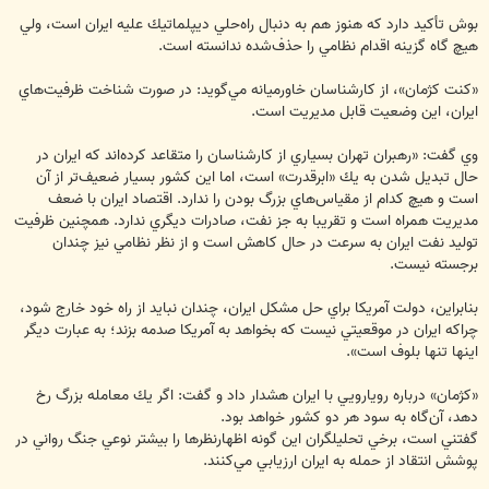
بوش تأكيد دارد كه هنوز هم به دنبال راه‌حلي ديپلماتيك عليه ايران است، ولي
هيچ گاه گزينه اقدام نظامي را حذف‌شده ندانسته است.
«كنت كژمان»، از كارشناسان خاورميانه مي‌گويد: در صورت شناخت ظرفيت‌هاي
ايران، اين وضعيت قابل مديريت است.
وي گفت: «رهبران تهران بسياري از كارشناسان را متقاعد كرده‌اند كه ايران در
حال تبديل شدن به يك «ابرقدرت» است، اما اين كشور بسيار ضعيف‌تر از آن
است و هيچ كدام از مقياس‌هاي بزرگ بودن را ندارد. اقتصاد ايران با ضعف
مديريت همراه است و تقريبا به جز نفت، صادرات ديگري ندارد. همچنين ظرفيت
توليد نفت ايران به سرعت در حال كاهش است و از نظر نظامي نيز چندان
برجسته نيست.
بنابراين، دولت آمريكا براي حل مشكل ايران، چندان نبايد از راه خود خارج شود،
چراكه ايران در موقعيتي نيست كه بخواهد به آمريكا صدمه بزند؛ به عبارت ديگر
اينها تنها بلوف است».
«كژمان» درباره رويارويي با ايران هشدار داد و گفت: اگر يك معامله بزرگ رخ
دهد، آن‌گاه به سود هر دو كشور خواهد بود.
گفتني است، برخي تحليلگران اين گونه اظهارنظرها را بيشتر نوعي جنگ رواني در
پوشش انتقاد از حمله به ايران ارزيابي مي‌كنند.