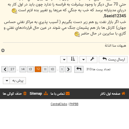
حتي 70 سال ديگر با وجود بيشرفت به فرانسه را ندارد چون بايد در اول کار به
درياي مديترانه برسد که خب يه جنگي که مرزها رو تغيير بده لازم است
,
Saeid12345
خب اگر بازار نفت رو هم زير دست بگيريم ( آسيب پذيري به مراکز نفتي حساس
جهان) کارتل ها باز هم پشيمان جنگ مي شوند در عين حال قراردادهاي نفتي و
گازي با سايرين در حال حاضر
هیهات منا الذلة
ب
ا
ارسال پست
ل
ا
صفحه
12
از
27
12
تعداد پست ها:313
…
…
27
14
13
11
10
1
قبلی
بعدی
پرش به
صفحه اول تالار
تماس با ما
Sitemap
حذف کوکی ها
CentralClubs
|
PHPBB