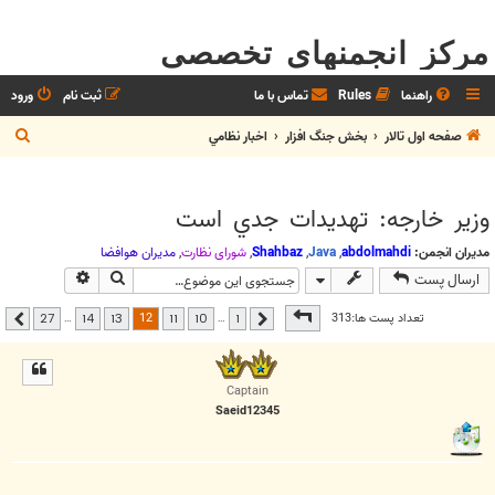
مرکز انجمنهای تخصصی
راهنما
Rules
تماس با ما
ثبت نام
ورود
ج
صفحه اول تالار
بخش جنگ افزار
اخبار نظامي
س
ت
وزير خارجه: تهديدات جدي است
ج
و
مدیران انجمن:
abdolmahdi
,
Java
,
Shahbaz
,
شوراي نظارت
,
مديران هوافضا
جستجو
جستجوی پیشر
ارسال پست
صفحه
12
از
27
12
تعداد پست ها:313
…
…
27
14
13
11
10
1
قبلی
بعدی
Captain
Saeid12345