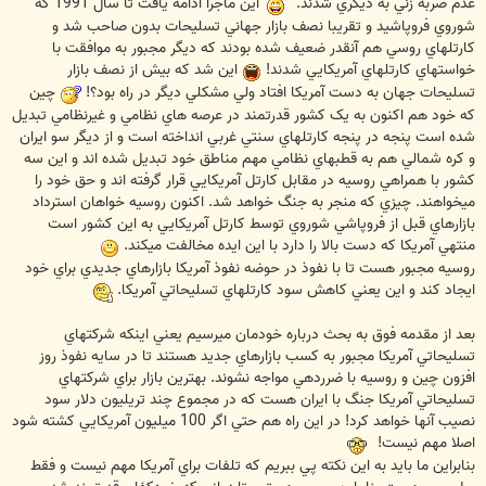
عدم ضربه زني به ديگري شدند.
اين ماجرا ادامه يافت تا سال 1991 که
شوروي فروپاشيد و تقريبا نصف بازار جهاني تسليحات بدون صاحب شد و
کارتلهاي روسي هم آنقدر ضعيف شده بودند که ديگر مجبور به موافقت با
خواستهاي کارتلهاي آمريکايي شدند!
اين شد که بيش از نصف بازار
تسليحات جهان به دست آمريکا افتاد ولي مشکلي ديگر در راه بود؟!
چين
که خود هم اکنون به يک کشور قدرتمند در عرصه هاي نظامي و غيرنظامي تبديل
شده است پنجه در پنجه کارتلهاي سنتي غربي انداخته است و از ديگر سو ايران
و کره شمالي هم به قطبهاي نظامي مهم مناطق خود تبديل شده اند و اين سه
کشور با همراهي روسيه در مقابل کارتل آمريکايي قرار گرفته اند و حق خود را
ميخواهند. چيزي که منجر به جنگ خواهد شد. اکنون روسيه خواهان استرداد
بازارهاي قبل از فروپاشي شوروي توسط کارتل آمريکايي به اين کشور است
منتهي آمريکا که دست بالا را دارد با اين ايده مخالفت ميکند.
روسيه مجبور هست تا با نفوذ در حوضه نفوذ آمريکا بازارهاي جديدي براي خود
ايجاد کند و اين يعني کاهش سود کارتلهاي تسليحاتي آمريکا.
بعد از مقدمه فوق به بحث درباره خودمان ميرسيم يعني اينکه شرکتهاي
تسليحاتي آمريکا مجبور به کسب بازارهاي جديد هستند تا در سايه نفوذ روز
افزون چين و روسيه با ضرردهي مواجه نشوند. بهترين بازار براي شرکتهاي
تسليحاتي آمريکا جنگ با ايران هست که در مجموع چند تريليون دلار سود
نصيب آنها خواهد کرد! در اين راه هم حتي اگر 100 ميليون آمريکايي کشته شود
اصلا مهم نيست!
بنابراين ما بايد به اين نکته پي ببريم که تلفات براي آمريکا مهم نيست و فقط