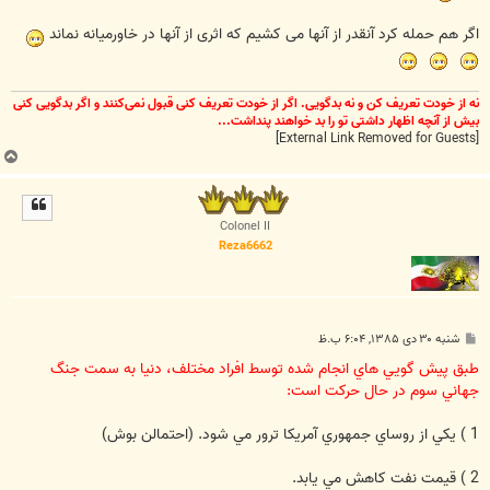
اگر هم حمله کرد آنقدر از آنها می کشیم که اثری از آنها در خاورمیانه نماند
نه از خودت تعریف کن و نه بدگویی. اگر از خودت تعریف کنی قبول نمی‌کنند و اگر بدگویی کنی
بیش از آنچه اظهار داشتی تو را بد خواهند پنداشت...
[External Link Removed for Guests]
ب
ا
ل
ا
Colonel II
Reza6662
پ
شنبه ۳۰ دی ۱۳۸۵, ۶:۰۴ ب.ظ
س
ت
طبق پيش گويي هاي انجام شده توسط افراد مختلف، دنيا به سمت جنگ
جهاني سوم در حال حرکت است:
1 ) يکي از روساي جمهوري آمريکا ترور مي شود. (احتمالن بوش)
2 ) قيمت نفت کاهش مي يابد.