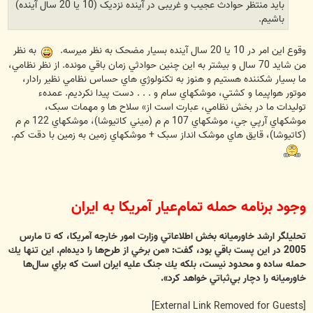
باید منتظر حوادث عجیب و غریبی در آینده نزدیک (10 یا 20 سال آینده)
باشیم.
وقوع اين امر در 10 يا 20 سال آينده بسيار مضحک به نظر ميرسه.
به نظر
من شايد 70 سال و بيشتر به اين چنين حوادثي زمان باقي مونده. از نظر نظامي،
ما بسيار شکننده هستيم و هنوز به تکنولوژي هاي حساس نظامي نظير رادار،
موتور هواپيما و کشتي، موشکهاي سام و . . . دست پيدا نکرديم. عمدهء
توليدات ما در بخش نظامي، عبارت است از» سلاح ها و مهمات سبک،
موشکهاي آرپي جي، موشکهاي 107 م م (ميني کاتيوشا)، موشکهاي 122 م م
(کاتيوشا)، قايق هاي موشک انداز سبک + موشکهاي زمين به زمين با دقت کم.
وجود برنامه حمله تمام‌عيار آمريكا به ايران
تحليلگر ارشد خاورميانه بخش اطلاعاتي وزارت امور خارجه آمريكا، كه تا مارس
2005 در اين پست باقي بود، گفت: «من برخي از طرح‌ها را ديده‌ام. اين تنها يك
حمله ساده و محدود نيست، بلكه يك جنگ عليه ايران است كه براي سال‌ها
خاورميانه را دچار بي‌ثباتي خواهد كرد».
[External Link Removed for Guests]