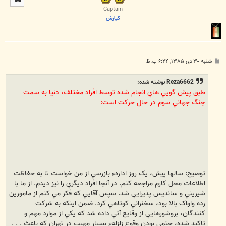
ا
Captain
كيارش
پ
شنبه ۳۰ دی ۱۳۸۵, ۶:۲۴ ب.ظ
س
ت
Reza6662 نوشته شده:
طبق پيش گويي هاي انجام شده توسط افراد مختلف، دنيا به سمت
جنگ جهاني سوم در حال حرکت است:
توصيح: سالها پيش، يک روز ادارهء بازرسي از من خواست تا به حفاظت
اطلاعات محل کارم مراجعه کنم. در آنجا افراد ديگري را نيز ديدم. از ما با
شيريني و سانديس پذيرايي شد. سپس آقايي که فکر مي کنم از مامورين
رده واواک بالا بود، سخنراني کوتاهي کرد. ضمن اينکه به شرکت
کنندگان، بروشورهايي از وقايع آتي داده شد که يکي از موارد مهم و
تاکيد شده، حتمي بودن وقوع زلزلهء بسيار مهيب در تهران که باعث . . .