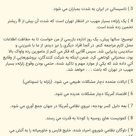
3 ) تاسيساتي در ايران به شدت بمباران مي شود.
4 ) يک زلزلهء بسيار مهيب در انتظار تهران است که شدت آن بيش از 8 ريشتر
تخمين زده شده است.
توصيح: سالها پيش، يک روز ادارهء بازرسي از من خواست تا به حفاظت اطلاعات
محل کارم مراجعه کنم. در آنجا افراد ديگري را نيز ديدم. از ما با شيريني و
سانديس پذيرايي شد. سپس آقايي که فکر مي کنم از مامورين رده واواک بالا
بود، سخنراني کوتاهي کرد. ضمن اينکه به شرکت کنندگان، بروشورهايي از وقايع
آتي داده شد که يکي از موارد مهم و تاکيد شده، حتمي بودن وقوع زلزلهء بسيار
مهيب در تهران که باعث . . . خواهد شد.
5 ) ايالات متحده دچار مشکلات طبيعي مي شود. (زلزله يا تسونامي)
6 ) اقتصاد آمريکا دچار مشکلات عديده مي شود.
7 ) بعه دليل کسر بودجه، نيروي نظامي آمريکا در جهان جمع آوري مي شود.
8 ) کمونيست هاي روسيه با کودتا به قدرت مي رسند.
9 ) ناوگان نظامي شوروي احياء شده، خليج فارس و خاورميانه را به آتش مي