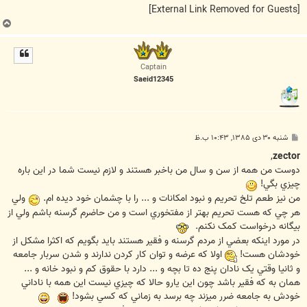
[External Link Removed for Guests]
ب
ا
ل
ا
Captain
Saeid12345
پ
شنبه ۳۰ دی ۱۳۸۵, ۱۰:۴۳ ب.ظ
س
ت
,
zector
دوست من همه از سن و سال من باخبر هستند و لازم نيست شما در اين باره
چيزي بگي!
من نيز طعم تلخ تحريم و نبود امکانات و ... را با چشمان خود ديده ام.
ولي
هر چي که هست تحريم بهتر از مفتخوري است و من حاضرم گرسنه باشم ولي از
بيگانه درخواست کمک نکنم.
در مورد اينکه بعضي از مردم گرسنه و فقير هستند بايد بگويم که اکثرا مشکل از
خودشان هست!
اولا که عرضه و توان کار کردن ندارند و شدن سربار جامعه
و ثانيا وقتي يک نادان پنج ده تا بچه و ... دارد با حقوق کم و نبود خانه و ...
همان به که فقير باشد چون اين يارو حالا که چيزي نيست اين همه با ناداني
خودش به جامعه ضرر ميزند چه برسد به زماني که کسي بشود!