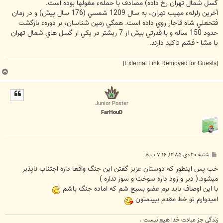
گسل شمال تهران رخ داده) مصادف با حملهء مغولها بوده است.
آخرين زلزلهء مهيب تهران، به سال 1209 شمسي (176 سال پيش) و در زمان
فتحعلي شاه قاجار روي داده است. همگي زمين شناسان، بر دورهء بازگشت
حدود 150 ساله و با قدرتي بيش از 7 ريشتر در يکي از گسل هاي شمال تهران
يا مشا - فشم تاکيد دارند.
[External Link Removed for Guests]
ب
ا
ل
ا
Junior Poster
FarHouD
پ
شنبه ۳۰ دی ۱۳۸۵, ۷:۱۶ ب.ظ
س
ت
خب پس اینطور که دوستان عزیز گفتن این جنگ واقعا داره اجتناب ناپذیر
میشود.( دیر و زود داره سوخت و سوز نداره )
با این اوصاف باید برم عضو بسیج شم که اماده جنگ باشم
امیدوارم تو خط مقدم ببینمتون
زندگی جز عبادت خدا هیچ نیست .