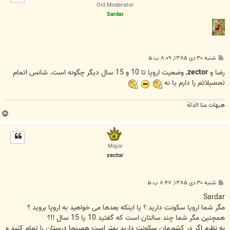
ا
Old Moderator
Sardar
پ
شنبه ۳۰ دی ۱۳۸۵, ۸:۰۹ ب.ظ
س
ت
رضا و
zector
, وضعيت اروپا تا 10 و 15 سال ديگر چگونه است. شانس اتمام
تحصيلاتم را دارم يا نه
هیهات منا الذلة
ب
ا
ل
ا
Major
zector
پ
شنبه ۳۰ دی ۱۳۸۵, ۸:۴۷ ب.ظ
س
ت
Sardar
مگر شما اروپا سکونت دارید ؟ یا اینکه بعدها می خواهید به اروپا بروید ؟
همچنین مگر شما چند سالتان است که گفتید 10 یا 15 سال !!؟
به نظرم اگر در کشورمان سکونت دارید بهتر است همینجا درستان را تمام کنید و