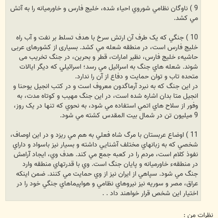
9 ) ناوگان نظامي شوروي احياء شده، خليج فارس و خاورميانه را به آتش
مي کشد.
10 ) جنگي که يک طرف آن ارتش سرخ با هدف تسلط بر نفت و آب راه
خليج فارس است، در منطقه شعله مي کشد. بسیاری از کشورهای عربی
حاشیهء خلیج فارس، نظیر امارات، قطر و بحرین، در جنگ تخریب می
شوند. شعله هاي جنگ به اسرائيل مي رسد؛ اسرائيلي که ديگر ايالات
متحده تاب و توان حمايت و دفاع از آن را ندارد.
در اين جنگ که به نبرد آرماگدون معروف است و در کتب انجيل يوحنا و
انجیل متا بدان اشاره شده است، در این جنگ مهیب و کوتاه مدت، به
وفور از سلاح هاي اتمي استفاده مي شود، به نحوي که تنها در يک روز،
9 ميليون تن در شمال بیت المقدس کشته مي شود.
11 ) اوضاع عربستان با مرگ شاه فعلي به هم مي ريزد و در اين اوصاف،
شخصي که به زبانهاي مختلف آشنايي داشته و بسيار نيز باسواد و داراي
نفوذ کلام است، مردم را در کعبه جمع مي کند. هدف وي، ايجاد آرامش
در منطقهء خاورميانه و پايان جنگ است. وي با قدرتهاي منطقه وارد
جنگ مي شود. سپاهي از ايران نيز از وي حمايت مي کنند. ضمن اينکه
عراق، مصر و سوريه نيز نيروهاي نظامي و هواپيماهاي جنگي خود را در
اختيار اين شخص قرار خواهند داد . .
نظرات من :