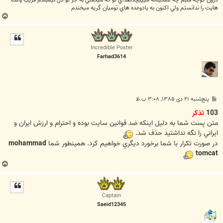
هايت را ندانستم ولي اكنون به يادوعده هاي توميان گريه ميخندم
ب
ا
ل
ا
Incredible Poster
Farhad3614
پ
پنج‌شنبه ۲۱ دی ۱۳۸۵, ۳:۰۸ ب.ظ
س
ت
103
تذکر
متن پست شما به دليل اينکه ضد قوانين سايت بوده و احترام و ارزش ايران و
ايراني را نگه نداشتيد حذف شد.
در صورت تکرار با شما برخورد ديگري خواهيم کرد. همینطور شما
mohammad
tomcat
ب
ا
ل
ا
Captain
Saeid12345