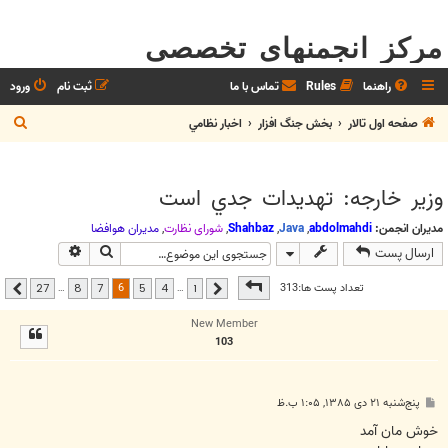
مرکز انجمنهای تخصصی
راهنما
Rules
تماس با ما
ثبت نام
ورود
ج
صفحه اول تالار
بخش جنگ افزار
اخبار نظامي
س
ت
وزير خارجه: تهديدات جدي است
ج
و
مدیران انجمن:
abdolmahdi
,
Java
,
Shahbaz
,
شوراي نظارت
,
مديران هوافضا
جستجو
جستجوی پیشر
ارسال پست
صفحه
6
از
27
6
تعداد پست ها:313
…
…
27
8
7
5
4
1
قبلی
بعدی
New Member
103
پ
پنج‌شنبه ۲۱ دی ۱۳۸۵, ۱:۰۵ ب.ظ
س
ت
خوش مان آمد