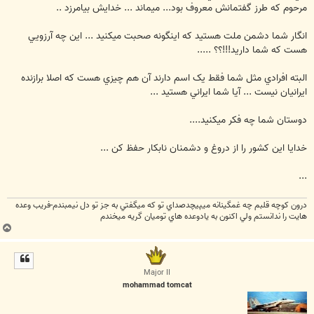
مرحوم که طرز گفتمانش معروف بود... ميماند ... خدايش بیامرزد ..
انگار شما دشمن ملت هستيد که اينگونه صحبت ميکنيد ... اين چه آرزويي
هست که شما داريد!!!؟؟ .....
البته افرادي مثل شما فقط يک اسم دارند آن هم چيزي هست که اصلا برازنده
ايرانيان نيست ... آيا شما ايراني هستيد ...
دوستان شما چه فکر ميکنيد....
خدايا اين کشور را از دروغ و دشمنان نابکار حفظ کن ...
...
درون كوچه قلبم چه غمگينانه ميپيچدصداي تو كه ميگفتي به جز تو دل نيمبندم-فريب وعده
هايت را ندانستم ولي اكنون به يادوعده هاي توميان گريه ميخندم
ب
ا
ل
ا
Major II
mohammad tomcat