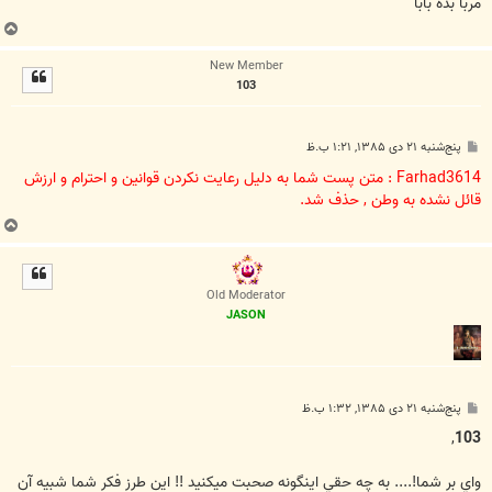
مربا بده بابا
ب
ا
New Member
ل
103
ا
پ
پنج‌شنبه ۲۱ دی ۱۳۸۵, ۱:۲۱ ب.ظ
س
ت
Farhad3614 : متن پست شما به دلیل رعایت نکردن قوانین و احترام و ارزش
قائل نشده به وطن , حذف شد.
ب
ا
ل
ا
Old Moderator
JASON
پ
پنج‌شنبه ۲۱ دی ۱۳۸۵, ۱:۳۲ ب.ظ
س
ت
,
103
واي بر شما!.... به چه حقي اينگونه صحبت ميکنيد !! اين طرز فکر شما شبيه آن