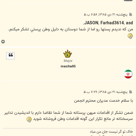
پ
پنج‌شنبه ۲۱ دی ۱۳۸۵, ۶:۵۶ ب.ظ
س
ت
,
JASON
,
Farhad3614
,
asd
من که نديدم پستها رو اما از شما دوستان به دليل وطن پرستي تشکر ميکنم.
ب
ا
ل
ا
Major
masiha85
پ
پنج‌شنبه ۲۱ دی ۱۳۸۵, ۷:۲۶ ب.ظ
س
ت
با سلام خدمت مدیران محترم انجمن
ضمن تشکر از اقدامات میهن پرستانه شما از شما تقاضا دارم با اندیشیدن تدابیر
سرسختانه تر مانع تکرار این گونه اقدامات وطن فروشانه شوید
خاک تو گر نيست جان من مباد