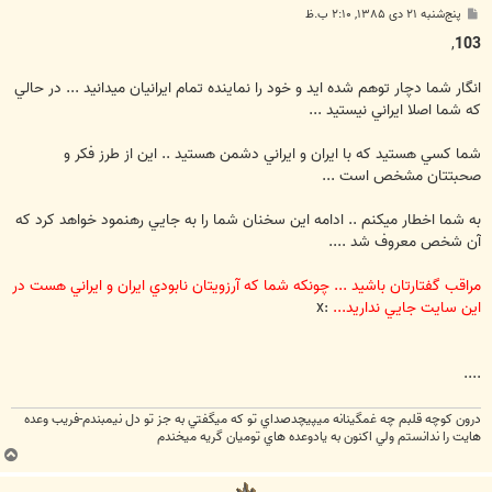
پ
پنج‌شنبه ۲۱ دی ۱۳۸۵, ۲:۱۰ ب.ظ
س
ت
,
103
انگار شما دچار توهم شده ايد و خود را نماينده تمام ايرانيان ميدانيد ... در حالي
که شما اصلا ايراني نيستيد ...
شما کسي هستيد که با ايران و ايراني دشمن هستيد .. اين از طرز فکر و
صحبتتان مشخص است ...
به شما اخطار ميکنم .. ادامه اين سخنان شما را به جايي رهنمود خواهد کرد که
آن شخص معروف شد ....
مراقب گفتارتان باشيد ... چونکه شما که آرزويتان نابودي ايران و ايراني هست در
اين سايت جايي نداريد...
:x
....
درون كوچه قلبم چه غمگينانه ميپيچدصداي تو كه ميگفتي به جز تو دل نيمبندم-فريب وعده
هايت را ندانستم ولي اكنون به يادوعده هاي توميان گريه ميخندم
ب
ا