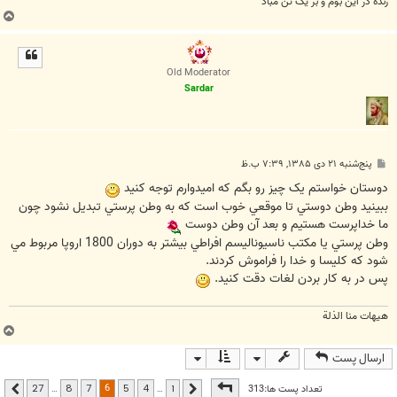
زنده در اين بوم و بر يک تن مباد
ب
ا
ل
ا
Old Moderator
Sardar
پ
پنج‌شنبه ۲۱ دی ۱۳۸۵, ۷:۳۹ ب.ظ
س
ت
دوستان خواستم يک چيز رو بگم که اميدوارم توجه کنيد
ببينيد وطن دوستي تا موقعي خوب است که به وطن پرستي تبديل نشود چون
ما خداپرست هستيم و بعد آن وطن دوست
وطن پرستي يا مکتب ناسيوناليسم افراطي بيشتر به دوران 1800 اروپا مربوط مي
شود که کليسا و خدا را فراموش کردند.
پس در به کار بردن لغات دقت کنيد.
هیهات منا الذلة
ب
ا
ارسال پست
ل
ا
صفحه
6
از
27
6
تعداد پست ها:313
…
…
27
8
7
5
4
1
قبلی
بعدی