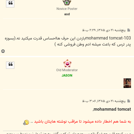
ل
ا
Novice Poster
asd
پ
پنج‌شنبه ۲۱ دی ۱۳۸۵, ۲:۲۹ ب.ظ
س
ت
mohammad tomcat-103بازدن این حرف هااحساس قدرت میکنید نه.(بسوزه
پدر ترس که باعث میشه ادم وطن فروشی کنه )
ب
ا
ل
ا
Old Moderator
JASON
پ
پنج‌شنبه ۲۱ دی ۱۳۸۵, ۳:۰۶ ب.ظ
س
ت
,
mohammad tomcat
به شما هم اخطار داده ميشود تا مراقب نوشته هايتان باشيد
..
درون كوچه قلبم چه غمگينانه ميپيچدصداي تو كه ميگفتي به جز تو دل نيمبندم-فريب وعده