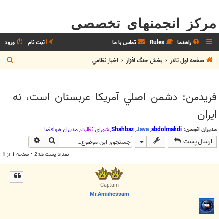
مرکز انجمنهای تخصصی
راهنما
Rules
تماس با ما
ثبت نام
ورود
ج
صفحه اول تالار
بخش جنگ افزار
اخبار نظامي
س
ت
فريدمن: دشمن اصلي آمريكا عربستان است، نه
ج
ايران
و
مدیران انجمن:
abdolmahdi
,
Java
,
Shahbaz
,
شوراي نظارت
,
مديران هوافضا
جستجو
جستجوی پیش
ارسال پست
تعداد پست ها:2 • صفحه
1
از
1
Captain
Mr.Amirhessam