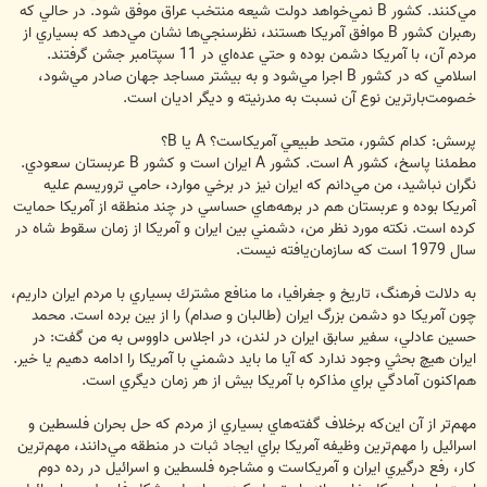
مي‌كنند. كشور B نمي‌خواهد دولت شيعه منتخب عراق موفق شود. در حالي كه
رهبران كشور B موافق آمريكا هستند، نظرسنجي‌ها نشان مي‌دهد كه بسياري از
مردم آن، با آمريكا دشمن بوده و حتي عده‌اي در 11 سپتامبر جشن گرفتند.
اسلامي كه در كشور B اجرا مي‌شود و به بيشتر مساجد جهان صادر مي‌شود،
خصومت‌بارترين نوع آن نسبت به مدرنيته و ديگر اديان است.
پرسش: كدام كشور، متحد طبيعي آمريكاست؟ A يا B؟
مطمئنا پاسخ، كشور A است. كشور A ايران است و كشور B عربستان سعودي.
نگران نباشيد، من مي‌دانم كه ايران نيز در برخي موارد، حامي تروريسم عليه
آمريكا بوده و عربستان هم در برهه‌هاي حساسي در چند منطقه از آمريكا حمايت
كرده است. نكته مورد نظر من، دشمني بين ايران و آمريكا از زمان سقوط شاه در
سال 1979 است كه سازمان‌يافته نيست.
به دلالت فرهنگ، تاريخ و جغرافيا، ما منافع مشترك بسياري با مردم ايران داريم،
چون آمريكا دو دشمن بزرگ ايران (طالبان و صدام) را از بين برده است. محمد
حسين عادلي، سفير سابق ايران در لندن، در اجلاس داووس به من گفت: در
ايران هيچ بحثي وجود ندارد كه آيا ما بايد دشمني با آمريكا را ادامه دهيم يا خير.
هم‌اكنون آمادگي براي مذاكره با آمريكا بيش از هر زمان ديگري است.
مهم‌تر از آن اين‌كه برخلاف گفته‌هاي بسياري از مردم كه حل بحران فلسطين و
اسرائيل را مهم‌ترين وظيفه آمريكا براي ايجاد ثبات در منطقه مي‌دانند، مهم‌ترين
كار، رفع درگيري ايران و آمريكاست و مشاجره فلسطين و اسرائيل در رده دوم