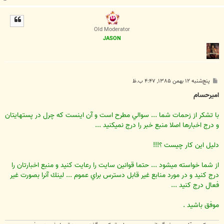
ا
ل
ا
Old Moderator
JASON
پ
پنج‌شنبه ۱۲ بهمن ۱۳۸۵, ۴:۴۷ ب.ظ
س
ت
اميرحسام
با تشكر از زحمات شما ... سوالي مطرح است و آن اينست كه چرل در پستهايتان
و درج اخبارها اصلا منبع خبر را درج نميكنيد ...
دليل اين كار چيست ؟!!!
از شما خواسته ميشود ... حتما قوانين سايت را رعايت كنيد و منبع اخبارتان را
درج كنيد و در مورد منابع غير قابل دسترس براي عموم ... لينك آنرا بصورت غير
فعال درج كنيد ...
موفق باشيد .