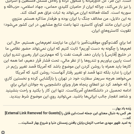
است. اين امر، كل خاورميانه را متحول كرده و راه‌حل مشكل فلسطين و اسرائيل
را نيز باز مي‌كند، چراكه ايران از حاميان كليدي حماس، جهاد اسلامي، حزب‌الله و
سوريه است. كمك فعالانه ايران مي‌تواند به ثبات عراق هم كمك كند.
به اين دلايل، من مخالف جنگ با ايران بوده و طرفدار مذاكره هستم. منزوي
كردن ايران مانند كوباي كاسترو، تنها باعث نتايج مشابهي در اين كشور مي‌شود؛
تقويت كاستروهاي ايران.
اما براي گفت‌وگوي موفقيت‌آميز با ايران ما نيازمند اهرم‌هايي هستيم. حال اين
اهرم‌ها را چگونه به دست آوريم؟ ثابت كنيم كه ايران نمي‌تواند حضور نظامي ما
در خليج [فارس] را پايان دهد. قيمت نفت را كه مهم‌ترين ابزار رهبري تندرو ايران
است پايين بياوريم و تندروها را از نظر مالي، تحت فشار قرار دهيم، اما همه اين
كارها بايد همراه با روشن كردن اين موضوع باشد كه آمريكا قصد تغيير رژيم در
ايران را ندارد بلكه تنها قصد او تغيير رفتار آنهاست؛ روشن كنيد ‌كه آمريكا
مي‌خواهد هرچه سريعتر سفارت خود در تهران را بازگشايي كرده و نخستين كاري
را كه خواهد كرد نيز اعطاي پنجاه هزار ويزاي دانشجويي به جوانان ايراني براي
ادامه تحصيل در دانشگاه‌هاي آمريكاست. تنها اين كار را بكنيد و راحت بنشينيد
و شاهد انفجار جالب ايراني‌ها باشيد. مي‌توانيد روي اين موضوع شرط ببنديد.
زنده باد بهار...
هر کس به دنبال معنای این جمله است،این فایل را
[External Link Removed for Guests]
کند...
به امید ظهور مهدی صاحب الزمان،پایان یافتن زمستان دنیا و شروع بهار انسانیت...
"
ب