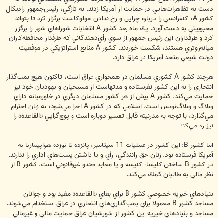
دست به تظاهرات‌هايي در حمايت از آمريكا زدند. به تازگي، رئيس‌جمهور راديكال
كشور A، كنفرانسي را درباره چرايي و رخ ندادن هولوكاست برگزار كرد تا بتواند
محبوبيتي به دست آورد. يك ماه بعد كشور A انتخابات شوراهاي شهر را برگزار
كرد و طرفداران اين رئيس جمهور از سوي رأي‌دهندگاني كه طرفدار محافظه‌كاران
ميانه‌روتري هستند، شكست خوردند. كشور A منابع استراتژيكي در موفقيت
دولت شيعي متحد آمريكا در عراق دارد.
هرچند كشور A كشوري مسلمان در همجواري عراق است، تاكنون هيچ بمب‌گذار
انتحاري را به اين كشور نفرستاده و مدتهاست از مسيحيان و يهوديان خود نيز
حمايت مي‌كند. كشور A بيش از هر كشور مسلمان ديگري در خاورميانه داراي
وبلاگ و وبلاگ‌نويس است. اسلامي كه در كشور A اجرا مي‌شود، به زنان احترام
مي‌گذارد، با توجه به مدرنيته قابل تفسير دوباره است و پوچ‌گرايي «القاعده» را
نيز رد مي‌كند.
اما كشور B: اين كشور در عمليات 11 سپتامبر، پانزده تا نوزده هواپيماربا به
آمريكا فرستاده بود. زنان حق رانندگي، رأي و يا داشتن پست‌هاي اداري را ندارند.
در كشور B ساختن كليسا، كنيسه و يا معابد هندو غيرقانوني است. كشور B از
نظر مالي به طالبان كمك مي‌كند.
بنيادهاي خيريه خصوصي كشور B براي بقاي «القاعده» مفيد بود و جوانان
مساجد كشور B معمولا براي بمب‌گذاري‌هاي انتحاري در عراق استخدام مي‌شوند.
مساجد و بنيادهاي خيريه اين كشور از شورشيان عراق حمايت مالي و غيرمالي