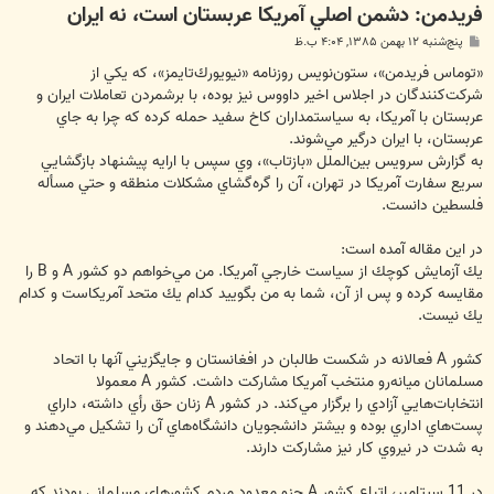
فريدمن: دشمن اصلي آمريكا عربستان است، نه ايران
پ
پنج‌شنبه ۱۲ بهمن ۱۳۸۵, ۴:۰۴ ب.ظ
س
ت
«توماس فريدمن»، ستون‌نويس روزنامه «نيويورك‌تايمز»، كه يكي از
شركت‌كنندگان در اجلاس اخير داووس نيز بوده، با برشمردن تعاملات ايران و
عربستان با آمريكا، به سياستمداران كاخ سفيد حمله كرده كه چرا به جاي
عربستان، با ايران درگير مي‌شوند.
به گزارش سرويس بين‌الملل «بازتاب»، وي سپس با ارايه پيشنهاد بازگشايي
سريع سفارت آمريكا در تهران، آن را گره‌گشاي مشكلات منطقه و حتي مسأله
فلسطين دانست.
در اين مقاله آمده است:
يك آزمايش كوچك از سياست خارجي آمريكا. من مي‌خواهم دو كشور A و B را
مقايسه كرده و پس از آن، شما به من بگوييد كدام يك متحد آمريكاست و كدام
يك نيست.
كشور A فعالانه در شكست طالبان در افغانستان و جايگزيني آنها با اتحاد
مسلمانان ميانه‌رو منتخب آمريكا مشاركت داشت. كشور A معمولا
انتخابات‌هايي آزادي را برگزار مي‌كند. در كشور A زنان حق رأي داشته، داراي
پست‌هاي اداري بوده و بيشتر دانشجويان دانشگاه‌هاي آن را تشكيل مي‌دهند و
به شدت در نيروي كار نيز مشاركت دارند.
در 11 سپتامبر، اتباع كشور A جزو معدود مردم كشورهاي مسلماني بودند كه