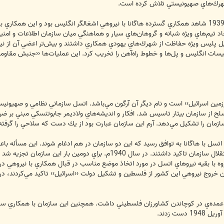
هرك‌هاي صهيونيستي تلاش كرده است.
سال‌هاي انتفاضه فلسطينيان از 1936 تا 1939 شاهد همكاري گسترده هاگانا با نيروهي اشغالگر انگلي
برده بر يجاد تيم‌هاي ويژه شبانه و گروهان‌هاي سيار و هماهنگي ميان سازمان اطلاعات 
شكيل پليس ويژه حفاظت از شهرك‌هاي يهودي همكاري داشتند و بيش‌تر اعضي آن از ني
سيسات انگليس و پل‌ها و خطوط راه‌آهن را تخريب كرد. اين عمليات‌ها ‹‹جنبش مقاومت
لح از سازمان بيتار تاسيس شد. افكار و انديشه‌هاي ولاديمر جابوتنسكي مبني بر 
ازمان را تشكيل مي‌دهد. آرم اين سازمان عبارت بود از يك دست كه سلاحي را گرفته 
ئيس وقت اتسل با هاگانا به توافق رسيد كه اين دو سازمان در هم ادغام شوند. اين مسأله ب
موافق بودند و اكثريت بر ضرورت حفظ استقلال سازمان تاكيد داشتند. در
وه با بقيه نيروهاي اتسل در مورد اتخاذ موضع مناسب در قبال همكاري با نيروهي در
آن خروج نيروهي اين كشور از فلسطين و تشكيل دولت ‹‹اسرائيل›› تاكيد مي‌كردند، در
مده‌ي در كوچاندن كشاورزان فلسطيني داشت. همچنين اين سازمان با همكاري ساز