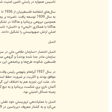
تاسيس همواره در راستي تامين امنيت ش
به سال 1939 توسعه يافت. نام
همچنين‌ نيروهي بريتانيا و هاگانا در ت
هاگانا با همكاري ‹‹ليحي›› و ‹‹اتسل›› تا
اصلي ارتش صهيونيستي را تشكيل دادند.
اتسل
سازمان مادر جدا شده بودند) و گروهي مس
فلسطين شالوده طرح‌ها و برنامه‌هي اين س
در سال 1937 آبراهام يتهومي ر
داد. علت اين تجزيه هم به اختلاف اين گر
آلمان نازي بري شكست بريتانيا و به تبع 
زمينه مسائل امنيتي بود.
اتسل با عمليات‌هي تروريستي خود نقش ع
مي‌كرد و به كشتار معروف ديرياسين در 9 آوريل 1948 دست زدند.