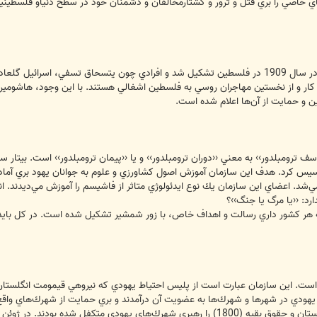
اي خاصي را بري قتل و ترور و كشتارمخالفان و دشمنان خود در سطح دنیاو فلسطينيا
يك سازمان نظامي صهيونيستي است كه در سال 1909 در فلسطين تشكيل شد و افرادي چون يتسحاق
كار و از نخستين مهاجران روسي به فلسطين اشغالي هستند. با اين وجود، هاشومير
ن و حمايت از آن‌ها اعلام شده است.
وسف ترومبلدور›› به معني ‹‹دوران ترومبلدور›› و يا ‹‹پيمان ترومبلدور›› است. بيت
192 آن را در هلند تاسيس كرد. هدف اين سازمان آموزش اصول كشاورزي و علوم به جوانان يهود 
شد. اعضاي اين سازمان يك نوع ايدئولوژي متاثر از فاشيسم را آموزش مي‌ديدند. اند
رد: ‹‹يا مرگ يا جنگ››؟
كه هر كشور داري رسالت و اهداف خاص، با زور شمشير تشكيل شده است. در كل بايد 