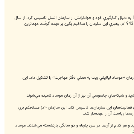
اين كلمه اختصار جمله ‹‹مبارزان راه آزادي اسرائيل›› است. ليحي سازماني نظامي و سري است كه آبراهام شتيرن در سال 1940 به دنبال كنارگيري خود و هوادارانش از سازمان اتسل تاسيس كرد. از سال
1942 اين سازمان به دنبال كشته شدن بنيانگذار آن ‹‹شيترن›› به دست نيروهي انگليسي به نام خود وي معروف شد. در سال 1943م. رهبري اين سازمان را مناخيم بگين بر عهده گرفت. مهم‌ترين
 ويژه تشكيل شد كه دفتر اطلاعات موسوم به ‹‹شي›› نام گرفت. در سال 1937 نيز هاگانا سازمان ‹‹موساد لياليفي بيت به معني دفتر مهاجرت›› را تشكيل داد. اين
فعاليت‌هاي اين سازمان‌ها تاسيس كند. اين سازمان ‹‹دژ مستحكم بري
سما رياست آن را عهده‌دار شد.
ل 1996 منتشر شد، شمار كاركنان موساد حدودا به 1200 تا 1500 نفر از جمله 500 افسر مي‌رسيد و هر كدام از آن‌ها در سن پنجاه و دو سالگي بازنشسته مي‌شدند. موساد