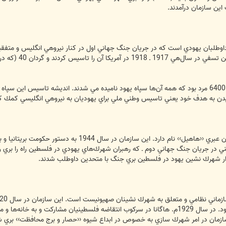
 اين سازمان درآمدند.
تشكيل شد و گردا
تعداد نيروهاي همه اين گردان‌ها مجموعا 6400 مرد بود كه همه آن‌ها سپاه يهود ناميده مي شدند. ان
 رسيدن به هدف خود يعني تاسيس وطني ملي براي يهوديان به نيروهي انگليسي كمك كن
يك سازمان نظامي يهودي است كه در زبان عبري ‹‹هاهيل›
تشكيل لشكر يهود به سال 1939 يعني در جريان جنگ جهاني دوم ـ كه رهبران شهرك‌هاي يهودي در فلسط
كارگران و سپس حزب مابي و هستدروت بود. در سال 1929م. هاگانا در سركوب انتقاضه فلسطينيا
 سازمان در امر شهرك ‌سازي به خصوص در ابداع شيوه ‹‹حصار و برج محافظت›› بري 