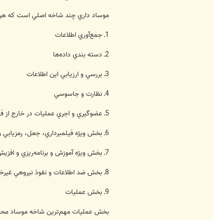
موساد داري چند شاخه اصلي است كه هر ك
1ـ جمع‌آوري اطلاعات
2ـ دسته ‌بندي داده‌ها
3ـ بررسي و ارزيابي اين اطلاعات
4ـ نظارت و جاسوسي
5ـ عضوگيري و اجري عمليات در خارج از فلسطين از جمله قتل و تصفيه مخالفان
6ـ بخش ويژه‌ فيلمبرداري، جعل، رمزيابي و دستگاه‌هي ارتباطي
7ـ بخش ويژه آموزش و برنامه‌ريزي و افزيش كارايي كاركنان موساد
8ـ بخش ضد اطلاعات و نفوذ نيروهي غيرخودي
9ـ بخش عمليات
بخش عمليات‌ مهم‌ترين شاخه موساد محس