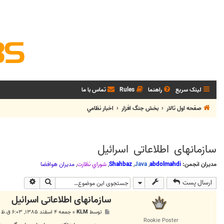
لینک سریع
راهنما
Rules
تماس با ما
صفحه اول تالار
بخش جنگ افزار
اخبار نظامي
سازمانهای اطلاعاتی اسرائیل
مدیران انجمن:
abdolmahdi
,
Java
,
Shahbaz
,
شوراي نظارت
,
مديران هوافضا
جستجو
جستجوی پی
ارسال پست
سازمانهای اطلاعاتی اسرائیل
پ
توسط
KLM
»
جمعه ۴ اسفند ۱۳۸۵, ۶:۰۳ ق.ظ
س
Rookie Poster