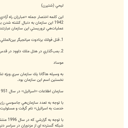
ليحي (شتيرن)
عمليات‌هي تروريستي اين سازمان عبارتند ا
1ـ قتل فولك برنادوت ميانجيگر بين‌المللي
2ـ بمب‌گذاري در هتل ملك داوود در قدس اشغالي و انهدام آن
موساد
نخستين اسم اين سازمان بود.
سازمان اطلاعات ‹‹اسرائيل›› ‌در سال 1951 وقتي كه بري اولين بار به صورت رسمي اعلام موجوديت كرد، اين اسم را به يدك كشيد و شبكه‌هاي جاسوسي آن نيز از آن زمان موساد ناميده مي‌شوند.
با توجه به تعدد سازمان‌هي جاسوسي رژي
خدمت به اسرائيل›› نام گرفت و مسئوليت 
شبكه گسترده ا‌ي از مزدوران در سراسر دنيا در اختيار دارد و هم‌اكنون