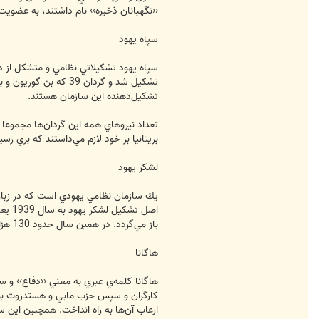
‹‹نگهبانان ذخيره›› نام داشتند، به عضويت
سپاه يهود
تشكيل‌دهنده اين سازمان هستند.
بريتانيا بر خود لازم مي‌داستند كه بري
لشكر يهود
اصل 
باز مي‌گردد. در همين سال حدود 130 هزار شهرك‌ نشين يهود در فلسطين بري جنگ با متحدين داوطلب شدند.
هاگانا
ارعاب آن‌ها به راه انداخت. همچنين اين