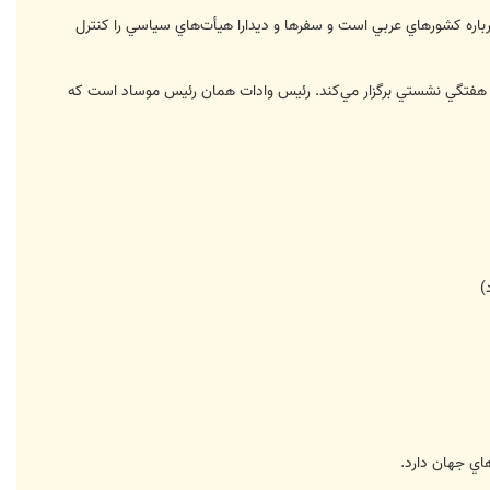
درباره كشورهاي عربي است و سفرها و ديدارا هيأت‌هاي سياسي را كنترل
ت هفتگي نشستي برگزار مي‌كند. رئيس وادات همان رئيس موساد است كه