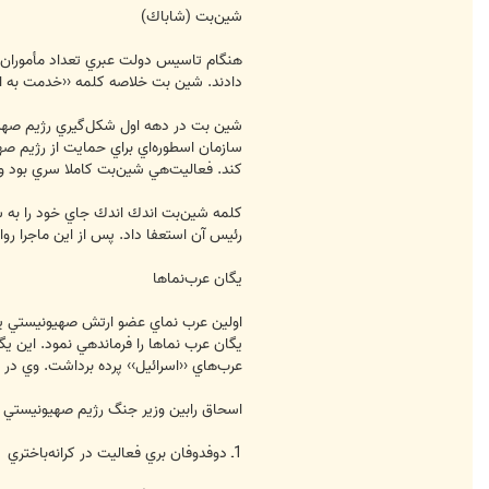
شين‌بت (شاباك)
دادند. شين بت خلاصه كلمه ‹‹خدمت به امنيت›› است. يسر هرئيل ا
سازمان‌ اسطوره‌اي براي حمايت از رژيم 
كند. فعاليت‌هي شين‌بت كاملا سري بود و
رئيس آن استعفا داد. پس از اين ماجرا روا
يگان عرب‌نماها
يگان عرب ‌نماها را فرماندهي نمود. اين 
عرب‌هاي ‹‹اسرائيل›› پرده برداشت. وي در
اسحاق رابين وزير جنگ رژيم صهيونيستي در
1ـ دوفدوفان بري فعاليت در كرانه‌باختري