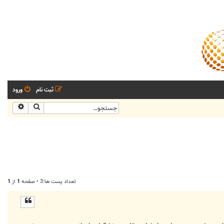
ثبت نام
ورود
جستجو
جستجو
تعداد پست ها:3 • صفحه
1
از
1