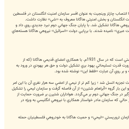
س بود و اين همكاري با انتصاب چارلز وينجيت به عنوان افسر سازمان امنيت انگلستان در فلسطين
و امنيت انگلستان و بخش امنيتي هاگانا معروف به ‹‹شي›› نظارت داشت.
روهي هاگانا تشكيل شد. با پايان جنگ جهاني دوم نبرد جديدي روي داد و
 عبري›› ناميده شدند. با برپايي دولت ‹‹اسرائيل›› نيروهي هاگانا هسته‌هاي
اتسل اختصار ‹‹سازمان نظامي ملي در سرزمين اسرائيل›› است و نام ديگر آن آرگون مي‌باشد. اتسل سازماني نظامي و صهيونيستي است كه در سال 1931م. با همكاري اعضاي قديمي هاگانا (كه از
ضرورت قدرت تسليحاتي يهود بري تشكيل دولت و حق هر يهودي در ورود به
و بر روي آن عبارت ‹‹فقط اين›› نوشته شده بود.
اعث تجزيه اتسل شد ؛ زيرا كم ‌تر از نيمي از اعضي سه هزار نفري آن با اين امر
 سال 1940م. براي دومين بار اين سازمان تجزيه شد و اين بار گروه ‹‹آبراهام شتيرن›› از آن فاصله گرفت و سازمان ليحي را تشكيل
گير در جنگ جهاني دوم بر مي‌گردد. هواداران شتيرن بر ضرورت حمايت از
 حالي كه سازمان مادر خواستار همكاري با نيروهي انگليسي به ويژه در
مان تروريستي ‹‹ليحي›› و حميت هاگانا به خودروهي فلسطينيان حمله