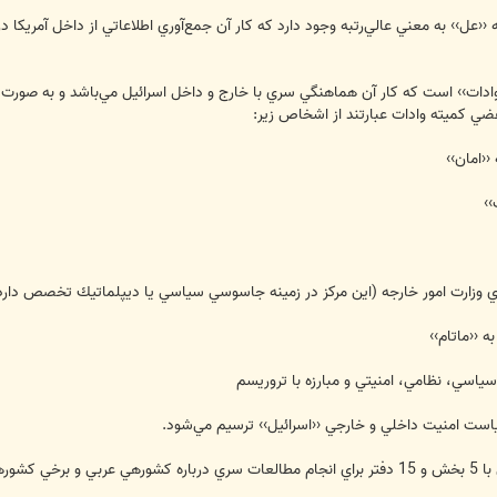
عل›› به معني عالي‌رتبه وجود دارد كه كار آن جمع‌آوري اطلاعاتي از داخل آمريكا 
وادات›› است كه كار آن هماهنگي سري با خارج و داخل اسرائيل مي‌باشد و به صور
عضي كميته وادات عبارتند از اشخاص زير:
ت امنيت داخلي و خارجي ‹‹اسرائيل›› ترسيم مي‌شود.
ان دارد.