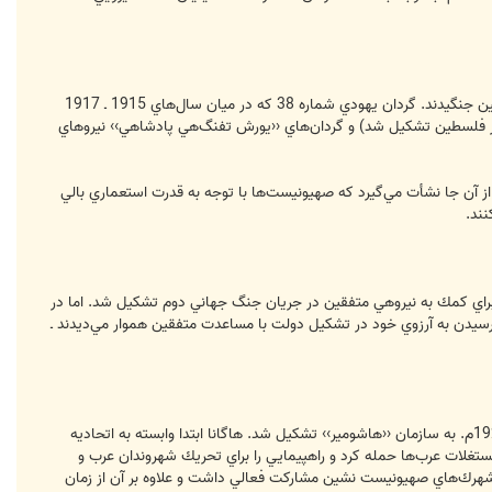
سپاه يهود تشكيلاتي نظامي و متشكل از داوطلبان يهودي است كه در جريان جنگ جهاني اول در كنار نيروهي انگليس و متفقين جنگيدند. گردان يهودي شماره 38 كه در ميان سال‌هاي 1915 ـ 1917
ن 39 كه بن گوريون و بن تسفي در سال‌هي 1917 ـ 1918 در آمريكا آن را تاسيس كردند و گردان 40 (كه در فلسطين تشكيل شد) و گردان‌هاي ‹‹يورش تفنگ‌هي پادشاهي›› نيروهاي
ديشه تاسيس اين سپاه از آن جا نشأت مي‌گيرد كه صهيونيست‌ها با توجه به قدرت استعماري بالي
ند.
› نام دارد. اين سازمان در سال 1944 به دستور حكومت بريتانيا و براي كمك به نيروهي متفقين در جريان جنگ جهاني دوم تشكيل شد. اما در
ين راه را بري رسيدن به آرزوي خود در تشكيل دولت با مساعدت متفقين هموار مي‌ديدند ـ
هاگانا كلمه‌ي عبري به معني ‹‹دفاع›› و سازماني نظامي و متعلق به شهرك ‌نشينان صهيونيست است. اين سازمان در سال 1920م. به سازمان ‹‹هاشومير›› تشكيل شد. هاگانا ابتدا وابسته به اتحاديه
ن مشاركت و به خانه‌ها و مستغلات عرب‌ها حمله كرد و راهپيمايي را براي تحريك شهروندان عرب و
شهرك‌هاي صهيونيست ‌نشين مشاركت فعالي داشت و علاوه بر آن از زمان