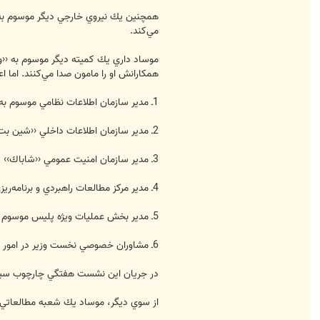
همچنين يك نيروي خارجي ديگر موسوم به ‹‹
مي‌كند.
موساد داري يك كميته ديگر موسوم به ‹‹
همكارانش او را مامون صدا مي‌كنند. اما ا
1ـ مدير سازمان اطلاعات نظامي موسوم به ‹‹امان››
2ـ مدير سازمان اطلاعات داخلي ‹‹شين بت››
3ـ مدير سازمان امنيت عمومي ‹‹شاباك››
4ـ مدير مركز مطالعات راهبردي و برنامه‌ريزي وزارت امور خارجه (اين مركز در زمينه جاسوسي سياسي يا ديپلماتيك تخصص دارد)
5ـ مدير بخش عمليات ويژه پليس موسوم به ‹‹ماتام››
6ـ مشاوران خصوصي نخست وزير در امور سياسي، نظامي، امنيتي و مبارزه با تروريسم
در جريان اين نشست هفتگي چارچوب سياس
از سوي ديگر، موساد يك شعبه مطالعاتي با 5 بخش و 15 دفتر براي انجام مطالعات سري درباره كشورهي عربي و برخي كشورهاي جه