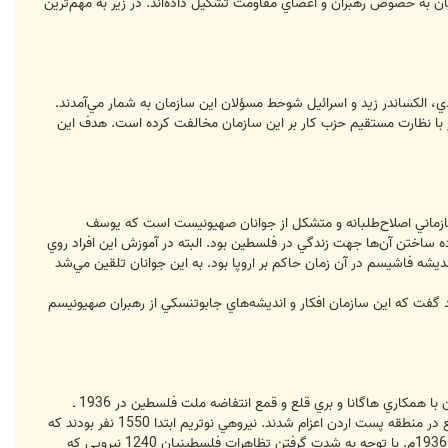
ن به خصوص رهبران و اعضاي مقاومت تشكيل داده‌اند. در زير به مهم‌ترين
 تسفي، اسرائيل گلعادي، الكساندر زيد و اسرائيل شوحط مسؤلان اين سازمان به شمار مي‌آمدند.
 با نظارت مستقيم حزب كار بر اين سازمان مخالفت كرده است. هدف اين
ار سازماني اصلاح‌طلبانه و متشكل از جوانان صهيونيست است كه يوسف
بري آماده ساختن آن‌ها جهت زندگي در فلسطين بود. البته در آموزش اين افراد روي
يشه فاشيسم در آن زمان حاكم بر اروپا بود. به اين جوانان تلقين مي‌شد
گفت كه اين سازمان افكار و انديشه‌هاي جابوتنسكي از رهبران صهيونيسم
كلمه‌ي عبري و به معني نگهبان و محافظ است. اين سازمان عبارت است از پليس احتياط يهودي كه نيروهي قيمومت انگلستان با همكاري هاگانا و بري قلع و قمع انتفاضه ملت فلسطين در 1936 ـ
1939 تشكيل دادند و در اين راستا صدها يهودي در شهر‌ها و شهرك‌ها به عضويت آن درآمدند و بري حمايت از شهرك‌هاي واقع در منطقه پست اردن اعزام شدند. نيروهي نوتريم ابتدا 1550 نفر بودند كه
حقوق و هزينه زندگي 750 نفر آنان را انگلستان و حقوق بقيه (1800) را رهبري شهرك‌هاي يهودي متكفل شده بودند. در ژوئن 1936م. با توجه به شدت گرفتن تظاهرات فلسطينيان 1240 نيرويي كه