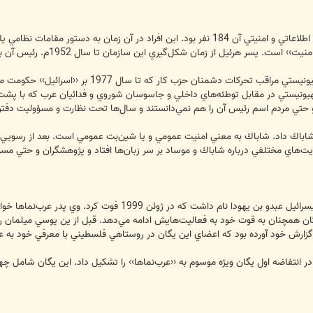
هنگام تاسيس دولت عبري تعداد مأموران اطلاعاتي و امنيتي آن 184 نفر بود. اين افر
ز زمان شكل‌گيري اين سازمان تا سال 1952م. رئيس آن بود. نامبرده بعدها به رياست موساد هم رسيد.
شين‌ بت در دهه اول شكل‌گيري‌ رژيم صهيونيستي م
صهيونيستي در مقابل توطئه‌هاي داخلي و جاسوسان شوروي و فدائيان عرب كه با پش
 حتي مردم اسم رئيس آن را هم نمي‌دانستند و سال‌ها تحت نظارت و مسؤوليت دفتر 
يت‌هاي مختلفي درباره شاباك و موساد بر سر زبان‌ها افتاد و پژوهشگران و حتي مسؤو
يگان همچنان به قوت خود به فعاليت‌هايش ادامه مي‌دهد. قبل از ين يوسي ميلمان روز
 گزارش خود آورده بود كه اعضاي اين يگان در روستاهي فلسطيني با معرفي خود به عنو
 انتفاضه اول يگان ويژه‌ موسوم به ‹‹عرب‌نماها›› را تشكيل داد. اين يگان شامل 