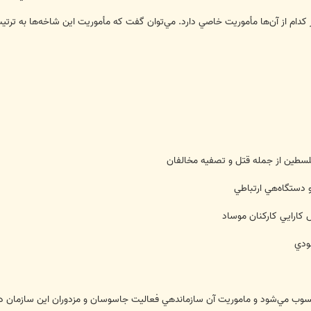
دام از آن‌ها مأموريت خاصي دارد. مي‌توان گفت كه مأموريت اين شاخه‌ها به ترت
وب مي‌شود و ماموريت آن سازماندهي فعاليت جاسوسان و مزدوران اين سازمان در