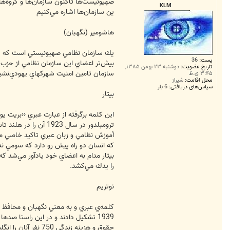
ت
صهيونيست‌ها تاكنون سازمان‌ها و گروه‌ه
KLM
ين سازمان‌ها اشاره مي‌كنيم
هاشومير (نگهبان)
پست:
36
بيش‌تر اعضاي اين سازمان نظامي از حزب 
تاریخ عضویت:
دوشنبه ۲۳ بهمن ۱۳۸۵,
سازمان تامين امنيت شهركهاي‌ يهودي‌نشي
۳:۴۵ ق.ظ
محل اقامت:
شيراز
سپاس‌های دریافتی:
6 بار
بيتار
اين كلمه برگرفته از عبارت عبري ‹‹بريت ي
ترومبلدور در سال 3
آموزش نظامي و زبان عبري تاكيد خاصي مي‌
كه انسان دو راه پيش رو دارد كه سومي ندا
بيتار مدام به اعضاي خود يادآور مي‌شد 
را يدك مي‌كشد.
نوتريم