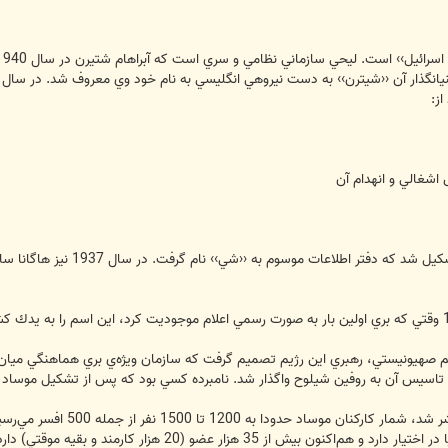
ز:
به وسيله هاگانا يك سازمان سري
م صهيونيستي، رهبري اين رژيم تصميم گرفت كه سازمان ويژه‌ي بري هماهنگي ميان 
تاسيس آن به روفين شيلوح واگذار شد. نامبرده كسي بود كه پس از تشكيل موساد ر
با توجه به گزارشي كه در سا
 بيش از 35 هزار عضو (20 هزار كارمند و بقيه موقتي) دارد.