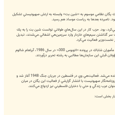
اد در آن زمان به دستور مقامات نظامي يك يگان نظامي موسوم به ‹‹شين بت›› وابسته به ارتش صهيونيستي تشكيل
راقب تحركات دشمنان حزب كار كه تا سال 1977 بر ‹‹اسرائيل››‌ حكومت مي‌كرد، بود. حزب كار در اين سال‌هاي طولاني توانست شين ‌بت را به يك
ت سر گذاشتن سيم‌هاي خاردار وارد سرزمين‌هي اشغالي مي‌شدند، تبديل
نخست‌وزير فعاليت مي‌كرد.
كلمه شين‌بت اندك اندك جاي خود را به شاباك داد. شاباك به معني امنيت عمومي و يا شين‌بت عمومي است. بعد از رسويي مأموران شاباك در پرونده ‹‹اتوبوس 300›› در سال 1986، آبراهام شالوم
لان قبلي اين سازمان‌ها مطالبي به رشته تحرير درآوردند.
اولين عرب ‌نماي عضو ارتش صهيونيستي يسرائيل عبدو بن يهودا نام داشت كه در ژوئن 1999 فوت كرد. وي پدر عرب‌نماها خوانده مي‌شد. فعاليت‌هي وي در فلسطين در جريان جنگ 1948 آغاز شد و
نامه‌نگار صهيونيست با انتشار گزارشي از فعاليت اين يگان در ميان
ان عرب زندگي‌ و حتي با دختران فلسطيني نيز ازدواج مي‌كنند.
چهار بخش است: