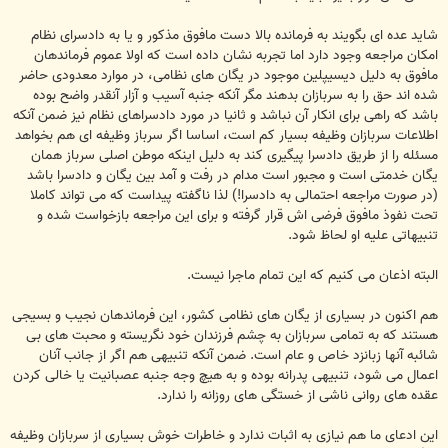
شاید عده ای بگویند به فرمانده بالا دست مافوق مذکور و یا به دادسرای نظام
امکان مراجعه وجود دارد اما تجربه نشان داده است که اولا عموم فرماندهان
مافوق به دلیل دیسیپلین موجود در یگان های نظامی، در موارد معدودی حاضر
شده اند حق را به سربازان بدهند مگر آنکه جنبه آسیب و آزار آنقدر واضح بوده
باشد که راهی برای انکار آن نباشد و ثانیا در مورد دادسراهای نظام نیز ضمن آنکه
اطلاعات سربازان وظیفه بسیار کم است، اساسا اگر سرباز وظیفه ای هم بخواهد
مسئله را از طریق دادسرا پیگیری کند به دلیل اینکه موطن اصلی سرباز همان
یگان خدمتی است و مجبور است مدام در رفت و آمد بین یگان و دادسرا باشد
(در صورت مراجعه احتمالی به دادسرا!) لذا ناگفته پیداست که می تواند کاملا
تحت نفوذ مافوق فرضی اش قرار گرفته و برای این مراجعه بازخواست شده و
تنبیهاتی علیه او لحاظ شود.
البته اذعان می کنیم که این تمام ماجرا نیست.
هم اکنون در بسیاری از یگان های نظامی کشور، این فرماندهان نجیب و بسیجی
هستند که به تمامی سربازان به چشم فرزندان خود نگریسته و محبت های بی
شائبه آنها زبانزد خاص و عام است. ضمن آنکه تنبیهی هم اگر از جانب آنان
اعمال می شود، تنبیهی پدرانه بوده و به هیچ وجه جنبه عصبانیت یا خالی کردن
عقده های روانی ناشی از خستگی های روزانه را ندارد.
این ادعای ما هم نیازی به اثبات ندارد و خاطرات خوش بسیاری از سربازان وظیفه