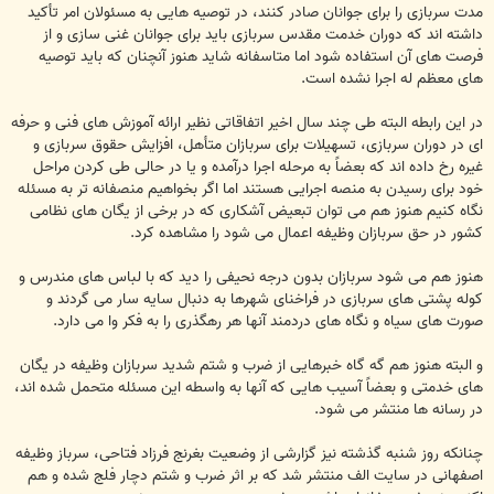
مدت سربازی را برای جوانان صادر کنند، در توصیه هایی به مسئولان امر تأکید
داشته اند که دوران خدمت مقدس سربازی باید برای جوانان غنی سازی و از
فرصت های آن استفاده شود اما متاسفانه شاید هنوز آنچنان که باید توصیه
های معظم له اجرا نشده است.
در این رابطه البته طی چند سال اخیر اتفاقاتی نظیر ارائه آموزش های فنی و حرفه
ای در دوران سربازی، تسهیلات برای سربازان متأهل، افزایش حقوق سربازی و
غیره رخ داده اند که بعضاً به مرحله اجرا درآمده و یا در حالی طی کردن مراحل
خود برای رسیدن به منصه اجرایی هستند اما اگر بخواهیم منصفانه تر به مسئله
نگاه کنیم هنوز هم می توان تبعیض آشکاری که در برخی از یگان های نظامی
کشور در حق سربازان وظیفه اعمال می شود را مشاهده کرد.
هنوز هم می شود سربازان بدون درجه نحیفی را دید که با لباس های مندرس و
کوله پشتی های سربازی در فراخنای شهرها به دنبال سایه سار می گردند و
صورت های سیاه و نگاه های دردمند آنها هر رهگذری را به فکر وا می دارد.
و البته هنوز هم گه گاه خبرهایی از ضرب و شتم شدید سربازان وظیفه در یگان
های خدمتی و بعضاً آسیب هایی که آنها به واسطه این مسئله متحمل شده اند،
در رسانه ها منتشر می شود.
چنانکه روز شنبه گذشته نیز گزارشی از وضعیت بغرنج فرزاد فتاحی، سرباز وظیفه
اصفهانی در سایت الف منتشر شد که بر اثر ضرب و شتم دچار فلج شده و هم