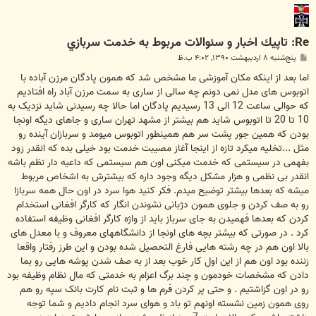
Re: تاپيك اخبار و سئوالات مربوط به خدمت سربازي
پ
پنج‌شنبه ۸ اردیبهشت ۱۳۹۰, ۴:۰۲ ب.ظ
س
ت
اما بعد از اینکه مکان آموزشی ما مشخص شد که همون پادگان مرزن آباده با
اتوبوس های مدل نمی دونم چه سالی از ساری به سمت مرزن آباد راه افتادیم
که حوالی ساعت 12 الی 13 رسیدیم پادگان اما حالا چه رسیدنی شاید نزدیک به
10 تا 20 تا اتوبوس شاید هم بیشتر از مشهد تهران ساری و جاهای دیگه اونجا
بودن که همین جور پشت سر هم همینطور اتوبوس میومد و سربازان آینده رو
مثل ...تخلیه میکرد تازه از اینجا آغاز مصیبت خدمت بود خیلی بده که انقدر زود
بفهمی در سیستمی که خدمت میکنی اون هم سیستمی که داعیه دار نظم باشه
انقدر بی نظمی و هزار مشکل دیگه وجود داره که بیشترش به اشخاص مربوط
میشه که بعدها بیشتر توضیح میدم. فکر کنید هوا سرد در اون حال همه سربازا
رو به صف کردن و جلوی همون دژبانی نشوندن انگار که کارگر افغانی استخدام
کردن که بعدها فهمیدن به جای سرباز باید از واژه کارگر افغانی وظیفه استفاده
کرد . در صورتی که بیشتر بچه های اونجا از دانشگاههای معروف و با معدل های
بالا اون هم در چه رشته هایی فارغ التحصیل شده بودن و این طرز رفتار واقعا
زننده بود اون هم از این اول کار خوب بعد از به صف شدن پوشه هایی رو بما
دادن که مشخصات خودمون و چند برگ اعزام به خدمتی که مال نظام وظیفه بود
رو در اون گزاشتیم . و حتی پر کردن فرم ها و ثبت نام کارت بانک سپه رو هم
روی همون زمین نشسته اونهم تو باد و هوای سرد انجام دادیم و شما توجه