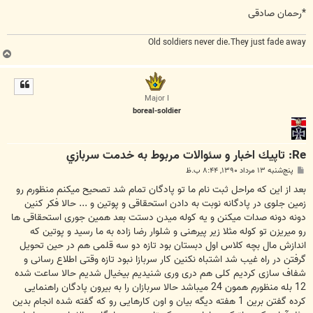
*رحمان صادقی
Old soldiers never die.They just fade away
ب
ا
ل
ا
Major I
boreal-soldier
Re: تاپيك اخبار و سئوالات مربوط به خدمت سربازي
پ
پنج‌شنبه ۱۳ مرداد ۱۳۹۰, ۸:۴۴ ب.ظ
س
ت
بعد از این که مراحل ثبت نام ما تو پادگان تمام شد تصحیح میکنم منظورم رو
زمین جلوی در پادگانه نوبت به دادن استحقاقی و پوتین و ... حالا فکر کنین
دونه دونه صدات میکنن و یه کوله میدن دستت بعد همین جوری استحقاقی ها
رو میریزن تو کوله مثلا زیر پیرهنی و شلوار رضا زاده به ما رسید و پوتین که
اندازش مال بچه کلاس اول دبستان بود تازه دو سه قلمی هم در حین تحویل
گرفتن در راه غیب شد اشتباه نکنین کار سربازا نبود تازه وقتی اطلاع رسانی و
شفاف سازی کردیم کلی هم دری وری شنیدیم بیخیال شدیم حالا ساعت شده
12 بله منظورم همون 24 میباشد حالا سربازان را به بیرون پادگان راهنمایی
کرده گفتن برین 1 هفته دیگه بیان و اون کارهایی رو که گفته شده انجام بدین