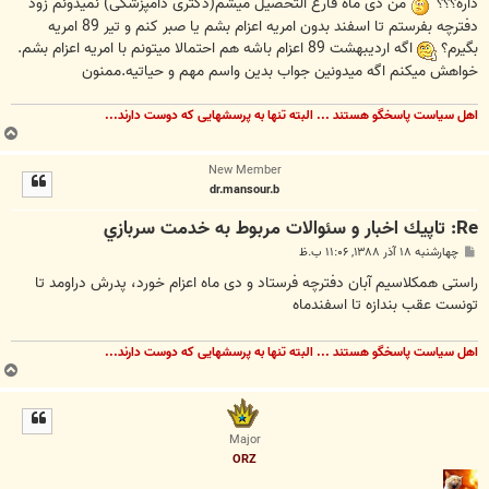
داره؟؟؟
من دی ماه فارغ التحصیل میشم(دکتری دامپزشکی) نمیدونم زود
دفترچه بفرستم تا اسفند بدون امریه اعزام بشم یا صبر کنم و تیر 89 امریه
بگیرم؟
اگه اردیبهشت 89 اعزام باشه هم احتمالا میتونم با امریه اعزام بشم.
خواهش میکنم اگه میدونین جواب بدین واسم مهم و حیاتیه.ممنون
اهل سیاست پاسخگو هستند ... البته تنها به پرسشهایی که دوست دارند...
ب
ا
New Member
ل
dr.mansour.b
ا
Re: تاپيك اخبار و سئوالات مربوط به خدمت سربازي
پ
چهارشنبه ۱۸ آذر ۱۳۸۸, ۱۱:۰۶ ب.ظ
س
ت
راستی همکلاسیم آبان دفترچه فرستاد و دی ماه اعزام خورد، پدرش دراومد تا
تونست عقب بندازه تا اسفندماه
اهل سیاست پاسخگو هستند ... البته تنها به پرسشهایی که دوست دارند...
ب
ا
ل
ا
Major
ORZ