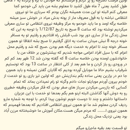
اولین فرصت دفترچه رو پر کردم و فرستادم که خودش تا بره و برگرده یه 7 ماهی
طول کشید یعنی 7 ماه طول کشید تا معلوم بشه من باید کی خودمو کجا
معرفی کنم البته تو این مدت همیشه نگران بودم که سربازی ما تو نیروی
انتظامی نباشه یا به قول معروف مار از پونه بدش میاد در خونش سبز میشه
خلاصه برگه اومد و ما باید خودمو به مرکز وظیفه نیروی انتظامی تو ساری معرفی
میکردیم نوشته بود که ساعت 8 صبح به تاریخ 1/12/87 با توجه به این که
محل زندگی ما از ساری دور بود شب قبلش راه افتادیم و رفتیم تو یه مسافر
خونه درجه 8 نبش میدان ساعت یه اتاق گرفتیم تا صبح بشه اتفاقا تو همون
مسافر خونه چند تا اعزام به خدمت دیگه هم بودن .صبح که شد و رفتیم محل
اعزام که با سیل افراد اعزامی مواجه شدیم که بیشترشون بر خلاف من با
خانوادشون اومده بودن خلاصه ساعت 8 که گفته بودن شد 12 ظهر بعد کم کم
در ورودی رو باز کردن و ما هم بعد از کلی انتظار در ساعت 13 بود که تونستیم
شرفیاب بشیم حالا ما موبایل آورده بودیم که آقایان گفتن نمیشه و باید همون
جا دم در بزارین یعنی ساده بگم بندازینش دور که اولین تیز بازی رو تو خدمت از
خودم بیرون آوردم موبایلو نجات دادم وگرنه تو رام نمیدادن بماند که تمام
کسایی که بازرسی میکردن سرباز های صفر بودن که فکر میکردن وظیفه خطیری
رو به دوش آنها گذاشتن البته اینو هم بگم بعدها تو خدمت با این عزیزان
داستانها داشتم و چند تا دوست خوبم توشون پیدا کردم. با توجه به شماره مارو
ردیف کردن معلوم شد ما تو همون نیروی انتظامی افتادیم که بعدها فهمیدم که
همون نیروی ا....... که مردم میگن هست.مکان آموزش ما خوشبختانه مرزن آباد
بود یعنی نزدیک محل زندگی
تو قسمت بعد بقیه ماجرارو میگم