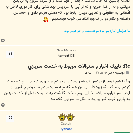
داشته باشین که حالا ساعت 7 بعد از ظهر شده و از سرما شروع به لرزیدن
میکنی و نه از غذا خبریه و نه از آبی یا سرویس بهداشتی برای کار فوری لااقل به
افغانی یه حقوقی و غذایی میدن اینجا بود که معنی مردم داری و احساس
وظیفه و نظم رو در نیروی انتظامی خوب فهمیدیم .
ما فرزندان آماردیم- بودیم هستیم و خواهیم بود.
ب
ا
New Member
ل
tomcat133
ا
Re: تاپيك اخبار و سئوالات مربوط به خدمت سربازي
پ
دوشنبه ۶ تیر ۱۳۹۰, ۱۲:۲۱ ب.ظ
س
ت
واقعا هم درسربازی عمر ادم هدر میره من خودم تو نیروی دریایی سپاه خدمت
کردم اونم کجا ؟جزیره فارسی من هم که بچه ساوه بودم نمیدونم چطوری از
اونجا سر دراوردم واقعا خیلی بهم سخت گذشت یه نصیحت قبل از خدمت رفتن
یه پارتی خوب گیر بیارید تا مثل ما سرتون کلاه نره
ب
ا
ل
ا
Captain
typhoon