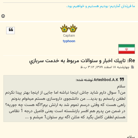
ما فرزندان آماردیم- بودیم هستیم و خواهیم بود.
ب
ا
ل
ا
Captain
typhoon
Re: تاپيك اخبار و سئوالات مربوط به خدمت سربازي
پ
چهارشنبه ۱۸ اسفند ۱۳۸۹, ۳:۱۲ ب.ظ
س
ت
Arteshbod.A.K نوشته شده:
سلام
من1 سوال دارم شاید جاش اینجا نباشه اما جایی از اینجا بهتر پیدا نکردم
لطفن پاسخم رو بدید... من دانشجوی داروسازی هستم میخوام بدونم
راهی هست که وفتی درسم تموم شد به ارتش برم؟اگه هست چه جوریه؟
در ضمن من پدرم هم افسر بازنشسته است یعنی فامیل درجه 1 نظامی
هستم.لطفن کامل بگید که مثلن اگه برم ستوان1 میشم و ...
سلام