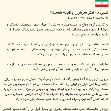
کسی به فکر سربازان وظیفه هست؟
پ
سه‌شنبه ۴ مرداد ۱۳۹۰, ۲:۴۴ ب.ظ
س
ت
به گزارش گروه دفاع و امنیت مشرق به نقل از جهان نیوز، سرفصلی نفسگیر و
سرشار از دلهره های مختلف که راه تمام پیشرفت های آینده زندگی باید از آن
بگذرد و راه فراری هم نیست.
خدمت مقدس سربازی از آن روی اهمیت ویژه ای می یابد که درست در نقطه
عطف زندگی یک مرد و در سال های ورود او به عرصه جوانی باید انجام شود و
همین مسئله حساسیت های آن را صد چندان می کند.
اما باید اذعان کرد که با وجود حساسیت بالای این مسئله، به هیچ وجه از جانب
مسئولان امر آنطور که باید و شاید به آن توجهی نمی شود.
این بی توجهی تا آنجا پیش رفته است که در موقعیت کنونی هیچ جوان سربازی
نرفته ای را نمی توان در ایران پیدا که معتقد باشد، می تواند در سربازی راهی به
سمت پیشرفت خود پیدا کند و یا اینکه چیزهای جدیدی بیاموزد. بلکه جملگی به
سربازی رفتن به عنوان یک مقوله رفع تکلیف نگاه کرده و هرکس به نوعی سعی
در کم کردن آلام این وظیفه اجباری و البته شاید سخت برای خود دارد.
این در حالیستکه حتی مقام معظم رهبری نیز بسیار قبل تر از آنکه دستور کاهش