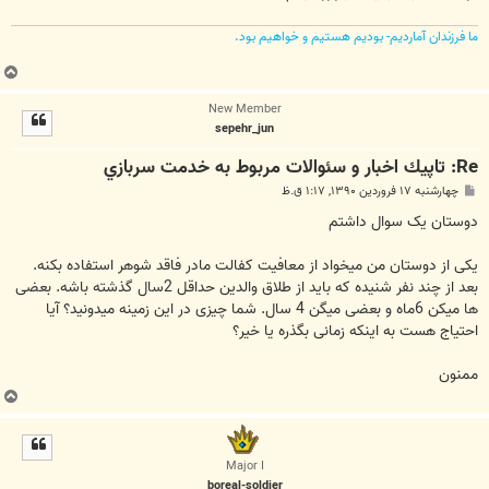
ما فرزندان آماردیم- بودیم هستیم و خواهیم بود.
ب
ا
New Member
ل
sepehr_jun
ا
Re: تاپيك اخبار و سئوالات مربوط به خدمت سربازي
پ
چهارشنبه ۱۷ فروردین ۱۳۹۰, ۱:۱۷ ق.ظ
س
ت
دوستان یک سوال داشتم
یکی از دوستان من میخواد از معافیت کفالت مادر فاقد شوهر استفاده بکنه.
بعد از چند نفر شنیده که باید از طلاق والدین حداقل 2سال گذشته باشه. بعضی
ها میکن 6ماه و بعضی میگن 4 سال. شما چیزی در این زمینه میدونید؟ آیا
احتیاج هست به اینکه زمانی بگذره یا خیر؟
ممنون
ب
ا
ل
ا
Major I
boreal-soldier