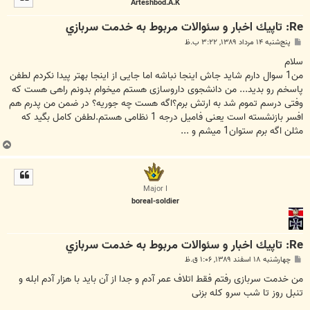
Arteshbod.A.K
ا
Re: تاپيك اخبار و سئوالات مربوط به خدمت سربازي
پ
پنج‌شنبه ۱۴ مرداد ۱۳۸۹, ۳:۲۲ ب.ظ
س
ت
سلام
من1 سوال دارم شاید جاش اینجا نباشه اما جایی از اینجا بهتر پیدا نکردم لطفن
پاسخم رو بدید... من دانشجوی داروسازی هستم میخوام بدونم راهی هست که
وفتی درسم تموم شد به ارتش برم؟اگه هست چه جوریه؟ در ضمن من پدرم هم
افسر بازنشسته است یعنی فامیل درجه 1 نظامی هستم.لطفن کامل بگید که
مثلن اگه برم ستوان1 میشم و ...
ب
ا
ل
ا
Major I
boreal-soldier
Re: تاپيك اخبار و سئوالات مربوط به خدمت سربازي
پ
چهارشنبه ۱۸ اسفند ۱۳۸۹, ۱:۰۶ ق.ظ
س
ت
من خدمت سربازی رفتم فقط اتلاف عمر آدم و جدا از آن باید با هزار آدم ابله و
تنبل روز تا شب سرو کله بزنی