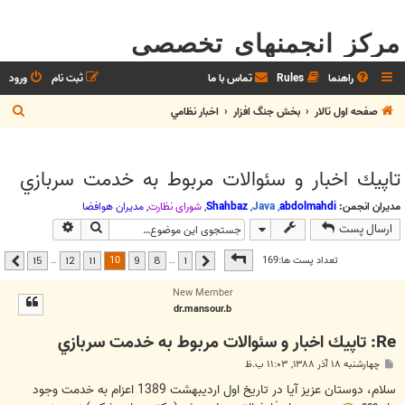
مرکز انجمنهای تخصصی
راهنما
Rules
تماس با ما
ثبت نام
ورود
ج
صفحه اول تالار
بخش جنگ افزار
اخبار نظامي
س
ت
تاپيك اخبار و سئوالات مربوط به خدمت سربازي
ج
و
مدیران انجمن:
abdolmahdi
,
Java
,
Shahbaz
,
شوراي نظارت
,
مديران هوافضا
جستجو
جستجوی پیشر
ارسال پست
صفحه
10
از
15
10
تعداد پست ها:169
…
…
15
12
11
9
8
1
قبلی
بعدی
New Member
dr.mansour.b
Re: تاپيك اخبار و سئوالات مربوط به خدمت سربازي
پ
چهارشنبه ۱۸ آذر ۱۳۸۸, ۱۱:۰۳ ب.ظ
س
ت
سلام، دوستان عزیز آیا در تاریخ اول اردیبهشت 1389 اعزام به خدمت وجود