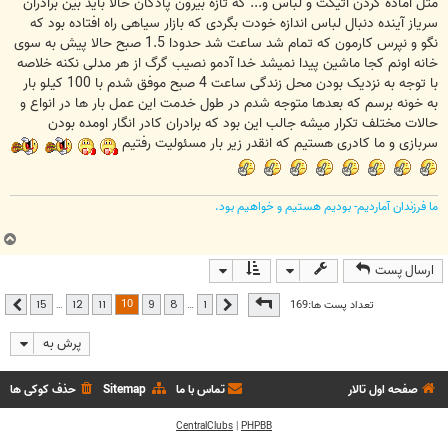
مثل آماده کردن اتیکت و لباس و... که تازه بیرون پادگان حالا باید بین برادران
سریاز آینده دنبال لباس اندازه خودت بگردی که بازار سیاهی راه افتاده بود که
نگو و نپرس کارمون که تمام شد ساعت شد حدودا 1.5 صبح حالا پیش به سوی
خانه اونم کجا ماشین پیدا نمیشد خدا آدمو نصیب گرگ از هر مدلی نکنه خلاصه
با توجه به نزدیک بودن محل زندگی ساعت 4 صبح موفق شدم با 100 کیلو بار
به خونه برسم که بعدها متوجه شدم در طول خدمت این عمل بار ها در انواع و
حالات مختلف تکرار میشه جالب این بود که برادران کادر انگار اومده بودن
سربازی و ما کادری هستیم که انقدر زیر بار مسئولیت رفتیم
ما فرزندان آماردیم- بودیم هستیم و خواهیم بود.
ب
ا
ارسال پست
ل
ا
صفحه
10
از
15
10
تعداد پست ها:169
…
…
15
12
11
9
8
1
قبلی
بعدی
پرش به
صفحه اول تالار
تماس با ما
Sitemap
حذف کوکی ها
CentralClubs
|
PHPBB