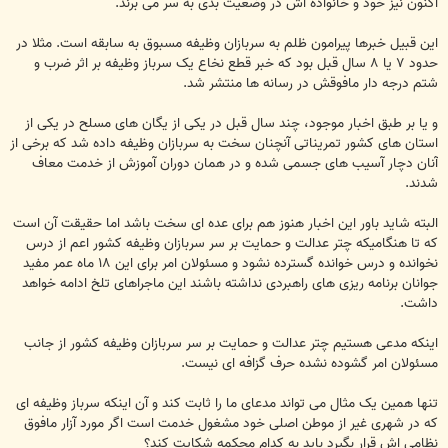
اکنون نیز خود و خانواده اش در وضعیت بدی به سر می برند.
این قبیل خبرها پیرامون ظلم به سربازان وظیفه مسبوق به سابقه است. مثلا در
حدود ۷ یا ۸ سال قبل بود که خبر قطع نخاع یک سرباز وظیفه بر اثر ضرب و
شتم درجه دار مافوقش در رسانه ها منتشر شد.
و یا بر طبق اخبار موجود، چند سال قبل در یکی از یگان های مسلح در یکی از
استان های کشور تمریناتی آنچنان سخت به سربازان وظیفه داده شد که برخی از
آنان دچار آسیب های جسمی شده و در همان دوران آموزش از خدمت معاف
شدند.
البته شاید باور این اخبار هنوز هم برای عده ای سخت باشد اما حقیقت آن است
که تا هنگامیکه چتر عدالت و حمایت بر سر سربازان وظیفه کشور اعم از درس
نخوانده و درس خوانده گسترده نشود و مسئولان امر برای این ۱۸ ماه عمر مفید
جوانان برنامه ریزی های راهبردی نداشته باشند این ماجراهای تلخ ادامه خواهد
داشت.
اینکه مدعی هستیم چتر عدالت و حمایت بر سر سربازان وظیفه کشور از جانب
مسئولان امر گشوده نشده حرف گزافه ای نیست.
تنها همین یک مثال می تواند مدعای ما را ثابت کند و آن اینکه سرباز وظیفه ای
که در شهری غیر از موطن اصلی خود مشغول خدمت است اگر مورد آزار مافوق
نظامی اش قرار بگیرد باید به کدام محکمه شکایت کند؟