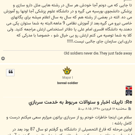
تا جایی که می دونم آجا خودش هر سال در رشته هایی مثل دارو سازی و
پزشکی دانشجوی بورسیه می گیره و در دانشگاه علوم پزشکی آجا اونها رو آموزش
می ده. الته در بعضی از رشته هم که سال به سال اعلام میشه برای یگانهای
خاصی نیرو می گیره.بعد از آموزش نظامی 9 ماهه.البته به شما ستوان یکی می
دهند.به دانشگاه افسری امام علی یا دفاتر استخدامی ارتش مراجعه کنید. ولی
کلا به شما توصیه می کنم ارتش رو بی خیال شو ، خصوصا با مدرکی که
داری.این سازمان جای جالبی نیست.!!!!!
Old soldiers never die.They just fade away
ب
ا
ل
ا
Major I
boreal-soldier
Re: تاپيك اخبار و سئوالات مربوط به خدمت سربازي
پ
سه‌شنبه ۱۶ فروردین ۱۳۹۰, ۸:۱۵ ب.ظ
س
ت
سلام من اینجا خاطرات خودم رو از سربازی براتون میزارم سعی میکنم درست و
کامل باشه :
اولین مرحله که فارغ التحصیلی از دانشگاه رو گرفتم تو سال 87 بود بعد در