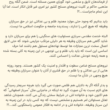
از فرماندهان لایق و مذهبی خود گویای همین مسئله است. ضمن آنکه روح
مذهبی حاکم بر کلیت نیروهای مسلح کشور نیز امری غیر قابل انکار است. اما آیا
این تمام ماجراست...؟!
باید بدانیم که وجود حتی موارد معدود ظلم و بی عدالتی نیز در حق سربازان
وظیفه که هیچ کس را ندارند، پسندیده جامعه و حکومت اسلامی ما نیست.
البته خدمت مقدس سربازی مسئولیت های سنگینی را هم برای سربازان دارد و
شاید گاهی هم سربازان وظیفه به هر دلیلی مرتکب جرایمی شوند که حتی لایق
اعمال سخت ترین مجازات ها توسط نهادهای مسئول هم باشند اما حرف
اساسی این است که باید باب ظلم و بی توجهی در این زمینه به کلی بسته شده
و همه رایحه خودش عدالت را احساس کنند.
نیروهای مسلح ضامن سطوت و اقتدار و امنیت یک کشور هستند. وجود روزنه
هایی از بی عدالتی و یا ظلم در حق قشری از آنان با عنوان سربازان وظیفه به
هیچ وجهی در شأن ما نیست.
و بدتر آنکه اگر به دلایلی هم ظلمی صورت می گیرد باید هرچه سریعتر رسیدگی
های لازم نسبت به آن صورت گیرد نه اینکه در ماجرایی مثل "سرباز اصفهانی" که
هم اکنون خود و خانواده اش در شرایط سختی زندگی می کنند، همچنان شاهد
تعلل مسئولان امر هستیم و مشخص نیست که چه کسی باید در این زمینه به
این سرباز وظیفه، خانواده اش و در ادامه به افکار عمومی پاسخگویی کند...؟!