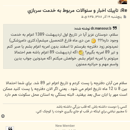
Re: تاپيك اخبار و سئوالات مربوط به خدمت سربازي
پ
پنج‌شنبه ۱۹ آذر ۱۳۸۸, ۶:۳۵ ق.ظ
س
ت
dr.mansour.b نوشته شده:
سلام، دوستان عزیز آیا در تاریخ اول اردیبهشت 1389 اعزام به خدمت
وجود داره؟؟؟
من دی ماه فارغ التحصیل میشم(دکتری دامپزشکی)
نمیدونم زود دفترچه بفرستم تا اسفند بدون امریه اعزام بشم یا صبر کنم
و تیر 89 امریه بگیرم؟
اگه اردیبهشت 89 اعزام باشه هم احتمالا
میتونم با امریه اعزام بشم. خواهش میکنم اگه میدونین جواب بدین
واسم مهم و حیاتیه.ممنون
سلام من آبان دفترچه را پست کردم و تاريخ اعزام تير 89 شد. براي شما احتمالا
بين 8 تا 12 ماه تاريخ اعزام مي شود . يعني اگر الان دفترچه را پست کنيد ممکن
است مهر يا ابان سال بعد بيفتيد. البته بستگي به استان محل سکونت هم دارد
کسي را دوست داشته باش که قلب بزرگي داشته باشد
تا مجبور نباشي براي اينکه در قلب او جاي بگيري خودت را کوچک کني.
ب
ا
New Member
ل