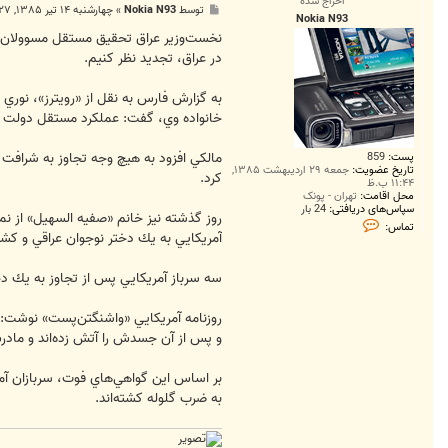
اخراج شده
پ
توسط
Nokia N93
»
چهارشنبه ۱۴ تیر ۱۳۸۵, ۸:۲۷ ب.ظ
Nokia N93
س
ت
نخست‌وزير عراق تحقيق مستقل مسوولان عرا
در عراق، تجديد نظر كنيم.
به گزارش فارس به نقل از «رويترز»‌، نور
خانواده وي، گفت: عملكرد مستقل دولت عر
مالكي افزود به هيچ وجه تجاوز به شرافت 
پست:
859
تاریخ عضویت:
جمعه ۲۹ اردیبهشت ۱۳۸۵,
كرد.
۱۱:۴۴ ب.ظ
محل اقامت:
تهران - پونک
سپاس‌های دریافتی:
24 بار
روز گذشته نيز خانم «صفيه السهيل» از نم
ت
تماس:
م
آمريكايي به يك دختر نوجوان عراقي و كشت
ا
س
N
سه سرباز آمريكايي پس از تجاوز به يك دختر نوجوان 15 ساله عراقي با نام «عبير قاسم حمزه» در شهر «محموديه» نزديك ب
o
k
i
روزنامه آمريكايي «واشنگتن‌پست» نوشت: 
a
و پس از آن جسدش را آتش زده‌اند و مادرش «فخريه طه محسن» 34 ساله را نيز 
N
9
3
به ضرب گلوله كشته‌اند.