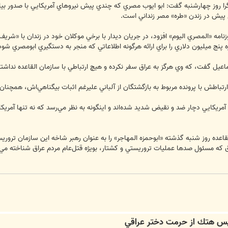
ا روز چهارشنبه گفت: ابو ايوب مصري كه چندي پيش نيروهاي آمريكايي با صدور بيان
ل پيش در زندن «طره» مصر زنداني است.
وزنامه «المصري اليوم» افزود، در جريان ديدار با برخي موكلان خود در زندان با «ش
پنج ميليون دلاري را براي ارائه هرگونه اطلاعاتي كه منجر به دستگيري ابومصري شود،
عيل گفت، كه وي هرگز به عراق سفر نكرده و هيچ ارتباطي با سازمان القاعده نداشته و
ريكايي دچار ضد و نقيض شديد شده‌اند و اينگونه به نظر مي‌رسد كه نه تنها آمريك
اعده روز شنبه گذشته «ابوحمزه المهاجر» را به عنوان رهبر شاخه اين سازمان تروري
، پس هتك از حرمت دختر عراقي