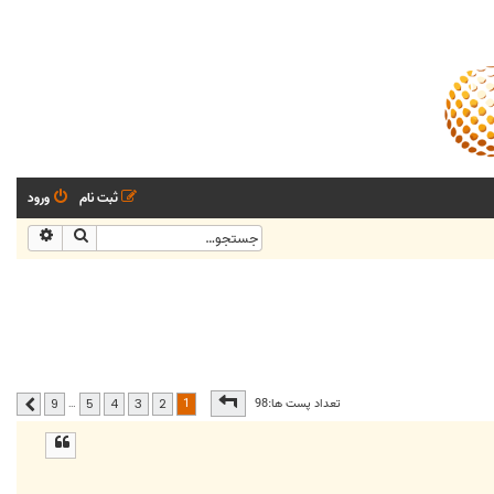
ثبت نام
ورود
جستجو
جستجو
صفحه
1
از
9
1
تعداد پست ها:98
…
9
5
4
3
2
بعدی