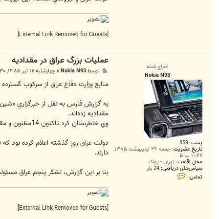
3
[External Link Removed for Guests]
عمليات بزرگ عراق در مقداديه
اخراج شده
پ
توسط
Nokia N93
»
چهارشنبه ۱۴ تیر ۱۳۸۵, ۸:۳۰ ب.ظ
Nokia N93
س
ت
منابع وزارت دفاع عراق از سركوب گسترده شبه‌نظاميان عراقي د
مقداديه زده‌اند.
وي خاطرنشان كرد تاكنون 14مظنون و مقادير زيادي از مواد منفجره در اين عمليات دستگير و ضبط شده‌اند.
دولت عراق روز گذشته اعلام كرده بود كه ني
پست:
859
تاریخ عضویت:
جمعه ۲۹ اردیبهشت ۱۳۸۵,
دارند.
۱۱:۴۴ ب.ظ
محل اقامت:
تهران - پونک
سپاس‌های دریافتی:
24 بار
بنا بر اين گزارش، لشكر پنجم عراق مسئولي
ت
تماس:
م
ا
س
N
o
[External Link Removed for Guests]
k
i