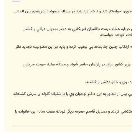
ا
 وي، خواستار شد و تاكيد كرد بايد در مساله مصونيت نيروهاي بين المللي
ن درباره هتك حرمت نظاميان آمريكايي به دختر نوجوان عراقي و كشتار
قات، خواهد خواست.
به ارتكاب چنين جنايت‌هايي ترغيب كرده و بايد در اين مصونيت تجديد نظر
» وزير كشور عراق در پارلمان حاضر شوند و مساله هتك حرمت سربازان
 پس از تجاوز به اين دختر نوجوان وي را با شليك گلوله بر سرش كشته‌اند
پدر خانواده را نيز با شليك پي‌درپي گلوله متلاشي كردند و «هديل قاسم حمزه» ديگر كودك هفت ساله اين خانواده ‌را