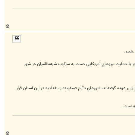
ب
ا
ل
ا
 «شين‌هوا»، يكي از منابع وزارت دفاع عراق امروز اعلام كرد حدود هزار و 500 سرباز اين كشور با حمايت نيروهاي آمريكايي دست به سركوب شبه‌نظاميان در شهر
بر عهده گرفته‌اند. شهرهاي ناآرام «بعقوبه» و مقداديه در اين استان قرار
ته است.
ب