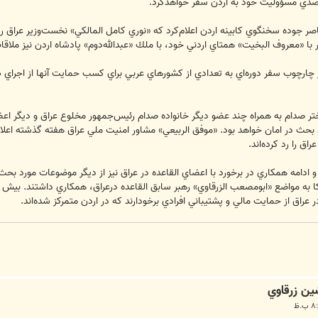
 تصدي مسؤوليت خود به اردن سفر خواهدكرد.
صر جوده سخنگوي كابينه اردن اعلام‌‏كرد كه «نوري كامل المالكي» نخست‌‏وزير عراق رو
ر با «معروف البخيت» همتاي اردني خود، ‏با ملك «عبدالله‌‏دوم» پادشاه اردن نيز ملاق
در چارچوب سفر دوره‌‏اي به تعدادي از كشورهاي عربي براي كسب حمايت آنها از اجراي طر
و دختر صدام به همراه چند عضو ديگر خانواده صدام رئيس‌‏جمهور مخلوع عراق و ديگر 
 بحث در امان خواهد بود. «موفق الربيعي» مشاور امنيت‌‏ ملي عراق هفته گذشته اعلا
 را رد كرده‌‏اند.
ن و‏ ادامه همكاري در برخورد با اعضاي القاعده در عراق نيز از ديگر موضوعات مورد
يكا به مواضع «ابومصعب الزرقاوي» رهبر سابق القاعده درعراق، همكاري داشتند. بيش از
راق از حمايت مالي و پشتيباني افرادي برخودارند كه در اردن متمركز شده‌‏اند.
ين زرقاوي