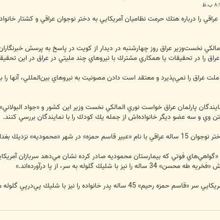
قي را درباره هتك حرمت نظاميان آمريكايي به دختر نوجوان عراقي و كشتار خانواده‌
ي مالكي نخست‌وزير عراق روز چهارشنبه در ديدار از كويت در پاسخ به پرسش خبرنگارا
اق را در تحقيقات يا همكاري مشترك با نيروهاي چند مليتي در عراق در اين تحقي
ملت عراق را نمي‌پذيرد و معتقد است دادن مصونيت به نيروهاي بين‌المللي، آنها را 
ايندگان پارلمان عراق خواست نوري المالكي نخست ‌وزير اين كشور و «جواد البولاني
ن وي و سه عضو ديگر خانواده‌اش از جمله يك كودك را با نمايندگان بررسي كنند.
غداد، وي و خانواده‌اش را كشتند.
«گواهي‌هاي فوتي كه بيمارستان محموديه صادر كرده نشان مي‌دهد سربازان آمريكايي
با شليك گلوله به سر، از پا درآورده‌اند.»
بر اساس اين گواهي‌هاي فوت، سربازان آمريكايي سر «قاسم حمزه رحيم» 45 ساله 