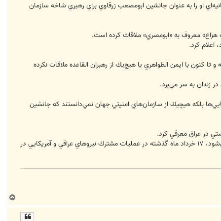
يه‌اي او را به عنوان جانشين ابومصعب زرقاوي براي رهبري شاخه سازمان
ريف هزاع» معروف به «ابومصري» ملاقات كرده است.
 اعلام كرد.
 تا كنون با ايمن الظواهري يا هيچ‌يك از رهبران القاعده ملاقات نكرده
ايي‌ها بلكه هيچيك از سازمان‌هاي امنيتي جهان نمي‌دانستند كه جانشين
ستي در عراق معرفي كرد.
زرقاوي، رهبر پيشين شاخه القاعده در عراق كه مسئول صدها عمليات تروريستي و كشتار، بويژه قتل‌عام مردم عراق شناخته مي‌شود، ‪ ۱۷‬خرداد ماه گذشته در عمليات مشترك نيروهاي عراقي و آمريكايي در
ب
ا
ل