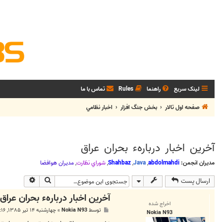
لینک سریع
راهنما
Rules
تماس با ما
صفحه اول تالار
بخش جنگ افزار
اخبار نظامي
آخرين اخبار دربارهء بحران عراق
مدیران انجمن:
abdolmahdi
,
Java
,
Shahbaz
,
شوراي نظارت
,
مديران هوافضا
جستجو
جستجوی پی
ارسال پست
آخرين اخبار دربارهء بحران عراق
اخراج شده
پ
توسط
Nokia N93
»
چهارشنبه ۱۴ تیر ۱۳۸۵, ۸:۱۶ ب.ظ
Nokia N93
س