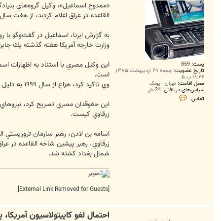
ت
«ممدوح اسماعيل»، وكيل گروه‌هاي بنيادگر
القاعده در عراق اعلام كردند، از هفت سا
به گزارش ايرنا، اسماعيل در گفت‌وگو با ر
وزارت خارجه آمريكا هفته گذشته يك جايزه 
اين وكيل مصري با استناد به اظهارات اسما
پست:
859
تاریخ عضویت:
جمعه ۲۹ اردیبهشت ۱۳۸۵,
است.
۱۱:۴۴ ب.ظ
وي تاكيد كرد، هزاع از سال ‪ ۱۹۹۹‬به دليل ارتباطش با پرونده مربوط به بازگشتگان از آلباني عليرغم اثبات بيگناهي‌اش، همچنان در زندان به سر مي‌برد.
محل اقامت:
تهران - پونک
سپاس‌های دریافتی:
24 بار
ت
تماس:
م
اين حقوقدان مصري تصريح كرد، نيروهاي آم
ا
زرقاوي كيست.
س
N
o
اسامه بن لادن، رهبر سازمان تروريستي الق
k
i
a
شمال بغداد كشته شد.
N
9
3
[External Link Removed for Guests]
احتمال لغو كاپيتولاسيون آمريكا