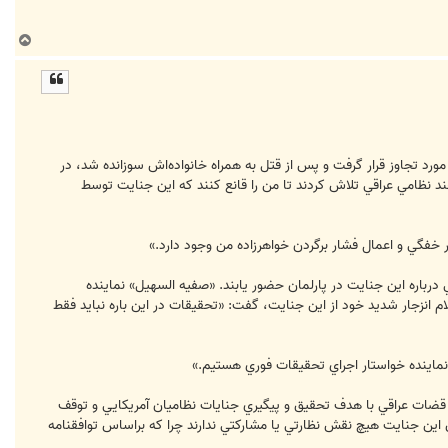
ب
ا
ل
ا
رس گذشته توسط نظاميان آمريكايي مورد تجاوز قرار گرفت و پس از قتل به همراه خانواده‌‏اش سوزانده شد، در
د نظامي عراقي تلاش كردند تا من را قانع كنند كه اين جنايت توسط
تي درباره اين جنايت در پارلمان حضور يابند. «صفيه السهيل» نماينده
ام انزجار شديد خود از اين جنايت، گفت: «تحقيقات در اين باره نبايد فقط
نماينده خواستار اجراي تحقيقات فوري هستيم.»
ه قضات عراقي با هدف تحقيق و پيگيري جنايات نظاميان آمريكايي و توقف
 اين جنايت هيچ نقش نظارتي يا مشاركتي ندارند چرا كه براساس توافقنامه