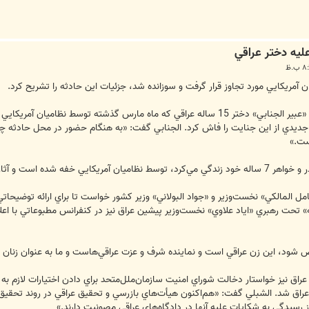
ليه دختر عراقي
ريكايي مورد تجاوز قرار گرفت و سوزانده شد، جزئيات اين حادثه را تشريح كرد.
به گزارش ايلنا، «محمد طه الجنابي» دايي «عبير الجنابي» دختر 15 ساله عراقي كه ماه ما
 جديدي از اين جنايت را فاش كرد. الجنابي گفت: «به هنگام حضور در محل حادثه چن
ست.»
ر برگردن خواهرزاده من وجود دارد.»
كامل المالكي» نخست‌‏وزير و «جواد البولاني» وزير كشور خواست تا براي ارائه توضيحا
ه» تحت رهبري «اياد علاوي» نخست‌‏وزير پيشين عراق نيز در كنفرانس مطبوعاتي با اعل
شود، اين زن عراقي است و نماينده شرف و عزت عراقي‌‏هاست و ما به عنوان زنان 
ق نيز خواستار دخالت شوراي امنيت سازمان‌‏ملل‌‏متحد براي دادن اختيارات لازم ب
عراق شد. الشبلي گفت: «هم‌‏اكنون هيأت‌‏هاي بازرسي و تحقيق عراقي در روند تحقيق
ز رسيدگي به شكايات عليه آنها در دادگاه‌‏هاي عراقي مصونيت دارند.»