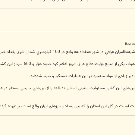
ر شهر «مقداديه» واقع در 100 كيلومتري شمال شرق بغداد خبر دادند.
به گزارش فارس به نقل از خبرگزاري
روهاي اين كشور مسئوليت امنيتي استان «دياله» را از نيروهاي خارجي مستقر در عراق 
ت امنيت در كل اين استان را كه بين بغداد و مرزهاي ايران واقع است، بر عهده گرف