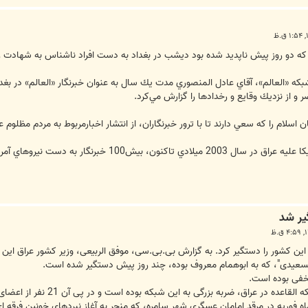
 كه دو روز پيش ناپديد شده بود ديشب در بغداد به دست افراد ناشناس به شهادت ر
شبكه «العالم»، آقاي عادل المنصوري مدت يك سال به عنوان خبرنگار «العالم» در بغ
 از نزديك وقايع و رخداد‌ها را گزارش مي‌كرد.
سلام را كه سعي دارند تا با ترور خبرنگاران، از انتشار اخبارمربوط به مردم مظلوم ع
ت نيروهاي آمريكايي و افراد مسلح ناشناس ترور شده‌اند.
ير شد
 را دستگير کرد. به گزارش بی.بی.سی، موفق الربيعی، وزير کشور عراق اين خبر را روز يکشنبه (3 سپت
لسعيدی"، که به ابوهمام معروف بوده، چند روز پيش دستگير شده است.
خفی بوده است.
به بزرگی به اين شبکه بوده است و در پی آن 21 نفر از اعضای اين شبکه کشته يا دستگير شده اند.
اه فوريه در مرقد امامان عسگری شهر سامره، که منجر به آغاز نبردهای خونين فرقه