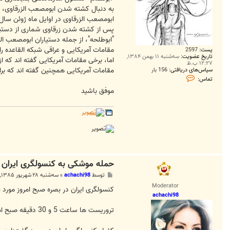
به دنبال کشته شدن ابومصعب الزرقاوی، 
ابومصعب الزرقاوی در اوايل ماه ژوئن سا
پس از کشته شدن زرقاوی شماری از دستيا
"ابوطلحه"، از جمله دستياران ابومصعب ا
مقامات آمريکايی و عراقی شبکه القاعده ر
پست:
2597
تاریخ عضویت:
سه‌شنبه ۱۱ بهمن ۱۳۸۴,
اما، برخی مقامات آمريکايی گفته اند که
۱۲:۲۷ ب.ظ
مقامات آمريکايی همچنين گفته اند که برا
سپاس‌های دریافتی:
156 بار
ت
تماس:
م
ا
موفق باشید
س
K
i
n
g
m
a
n
_
6
حمله موشکی به کنسولگری ایران 
2
پ
توسط
achachi98
»
سه‌شنبه ۲۸ شهریور ۱۳۸۵, ۴:۵۶ ب.ظ
س
Moderator
ت
کنسولگری ایران در بصره صبح امروز مورد 
achachi98
تروریست ها ساعت 5 و 30 دقیقه صبح امروز با موشک کنسولگری جمهوری اسلا‌می ایران را در بصره در جنوب عراق هدف قرار دادند.