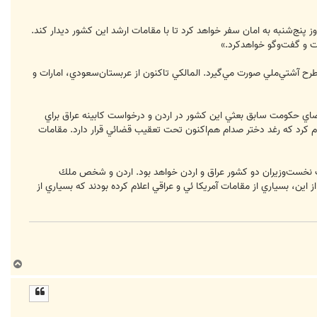
ز پنج‌‏شنبه به امان سفر خواهد كرد تا با مقامات ارشد اين كشور ديدار كند.
ات و گفت‌‏وگو خواهدكرد.»
ح آشتي‌‏ملي صورت مي‌‏گيرد. المالكي تاكنون از عربستان‌‏سعودي،‌‏ امارات و
اعضاي حكومت سابق بعثي اين كشور در اردن و درخواست كابينه عراق براي
م ‌‏كرد كه رغد دختر صدام هم‌‏اكنون تحت تعقيب قضائي قرار دارد. مقامات
 بحث نخست‌‏وزيران دو كشور عراق و اردن خواهد بود. اردن و شخص ملك
 اين، بسياري از مقامات آمريكا ئي و عراقي اعلام كرده بودند كه بسياري از
ب
ا
ل
ا