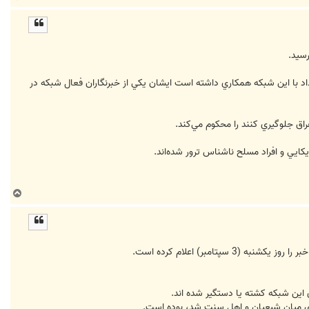
ا
ل
ا
سيد.
داد با اين شبكه همكاري داشته است ايشان يكي از خبرنگاران فعال شبكه در
راق جلوگيري كنند را محكوم مي‌كند.
ب
ا
ل
ا
امبر) اعلام کرده است.
 ای ميان شيعيان و اهل سنت شد، بوده است.