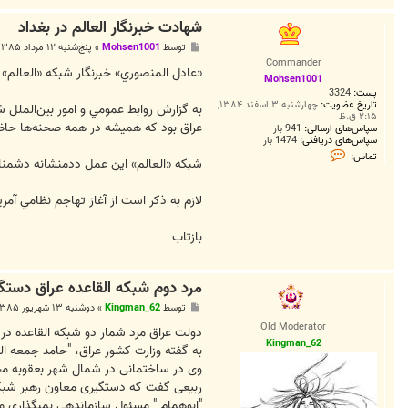
a
N
شهادت خبرنگار العالم در بغداد
9
3
پ
توسط
Mohsen1001
»
پنج‌شنبه ۱۲ مرداد ۱۳۸۵, ۱:۵۴ ق.ظ
س
Commander
ت
«عادل المنصوري» خبرنگار شبكه «العالم»
Mohsen1001
پست:
3324
تاریخ عضویت:
چهارشنبه ۳ اسفند ۱۳۸۴,
به گزارش روابط عمومي و امور بين‌الملل 
۲:۱۵ ق.ظ
عراق بود كه هميشه در همه صحنه‌ها حاضر و
سپاس‌های ارسالی:
941 بار
سپاس‌های دریافتی:
1474 بار
ت
تماس:
شبكه «العالم» اين عمل ددمنشانه دشمنان ا
م
ا
س
لازم به ذكر است از آغاز تهاجم نظامي آمريكا عليه عراق در سال 2003 ميلادي تاكنون، بيش100 خبرنگار به دس
M
o
h
s
بازتاب
e
n
1
0
مرد دوم شبکه القاعده عراق دستگ
0
1
پ
توسط
Kingman_62
»
دوشنبه ۱۳ شهریور ۱۳۸۵, ۴:۵۹ ق.ظ
س
Old Moderator
ت
دولت عراق مرد شمار دو شبکه القاعده در اين کشور
Kingman_62
به گفته وزارت کشور عراق، "حامد جمعه ا
وی در ساختمانی در شمال شهر بعقوبه م
ربيعی گفت که دستگيری معاون رهبر شبکه القاعده در عراق، ضر
"ابوهمام " مسئول سازماندهی بمبگذاری م