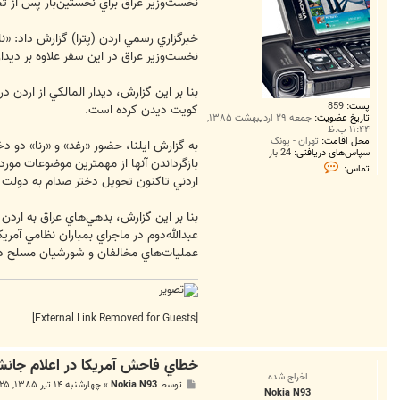
ت
نخست‌‏وزير عراق براي نخستين‌‏بار پس از
خبرگزاري رسمي اردن (پترا) گزارش داد: «نا
نخست‌‏وزير عراق در اين سفر علاوه بر ديدا
بنا بر اين گزارش، ديدار المالكي از اردن 
پست:
859
كويت ديدن كرده است.
تاریخ عضویت:
جمعه ۲۹ اردیبهشت ۱۳۸۵,
۱۱:۴۴ ب.ظ
محل اقامت:
تهران - پونک
به گزارش ايلنا،‌‏ حضور «رغد» و «رنا» د
سپاس‌های دریافتی:
24 بار
بازگرداندن آنها از مهمترين موضوعات مورد
ت
تماس:
م
اردني تاكنون تحويل دختر صدام به دولت عراق
ا
س
N
بنا بر اين گزارش، بدهي‌‏هاي عراق به ارد
o
k
عبدالله‌‏دوم در ماجراي بمباران نظامي آمر
i
عمليات‌‏هاي مخالفان و شورشيان مسلح در ع
a
N
9
3
[External Link Removed for Guests]
خطاي فاحش آمريكا در اعلام جانش
اخراج شده
پ
توسط
Nokia N93
»
چهارشنبه ۱۴ تیر ۱۳۸۵, ۸:۲۵ ب.ظ
Nokia N93
س