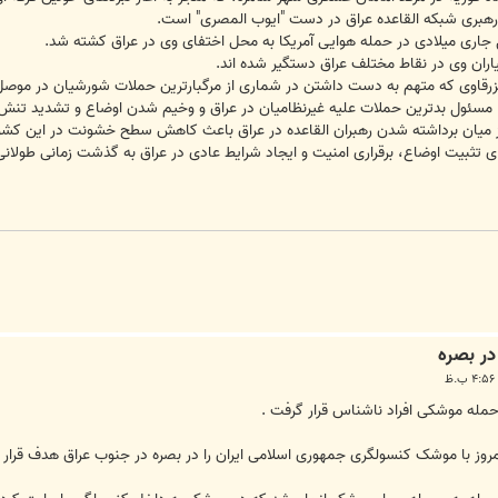
رهبری شبکه القاعده عراق در دست "ايوب المصری" است.
ل جاری ميلادی در حمله هوايی آمريکا به محل اختفای وی در عراق کشته شد.
ران وی در نقاط مختلف عراق دستگير شده اند.
لزرقاوی که متهم به دست داشتن در شماری از مرگبارترين حملات شورشيان در موصل
ا مسئول بدترين حملات عليه غيرنظاميان در عراق و وخيم شدن اوضاع و تشديد تنش ف
 از ميان برداشته شدن رهبران القاعده در عراق باعث کاهش سطح خشونت در اين کش
ی تثبيت اوضاع، برقراری امنيت و ايجاد شرايط عادی در عراق به گذشت زمانی طولانی 
در بصره
حمله موشکی افراد ناشناس قرار گرفت .