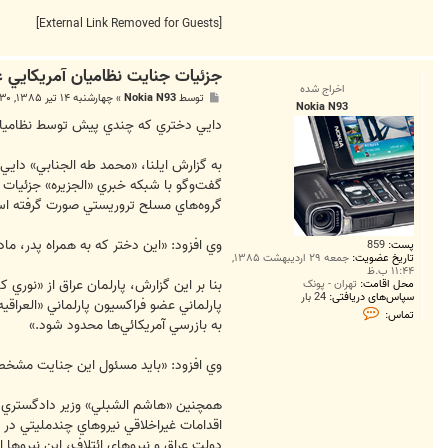
[External Link Removed for Guests]
جزئيات جنايت نظاميان آمريكايي ع
اخراج شده
پ
توسط
Nokia N93
»
چهارشنبه ۱۴ تیر ۱۳۸۵, ۸:۳۰ ب.ظ
Nokia N93
س
ت
دايي دختري كه چندي پيش توسط نظاميان آم
گفت‌‏وگو با شبكه خبري «الجزيره» جزئيات
گروه‌‏هاي مسلح تروريستي صورت گرفته ا
وي افزود: «اين دختر كه به همراه پدر، مادر و خواهر 7 ساله خود زندگي مي‌‏كرد، توسط نظاميان آمريكايي خفه شده است و آثار خفگي و اعمال فشا
پست:
859
تاریخ عضویت:
جمعه ۲۹ اردیبهشت ۱۳۸۵,
۱۱:۴۴ ب.ظ
بنا بر اين گزارش، پارلمان عراق از «نوري 
محل اقامت:
تهران - پونک
سپاس‌های دریافتی:
24 بار
پارلماني عضو فراكسيون پارلماني «العراقي
ت
تماس:
م
به بازرسي آمريكائي‌‏ها محدود شود.»
ا
س
N
وي افزود: «بايد مسئول اين جنايت مشخص 
o
k
i
همچنين «هاشم الشبلي» وزير دادگستري عرا
a
اقدامات غيراخلاقي نيروهاي چندمليتي در 
N
9
دولت عراق و نيروهاي ائتلاف، اين نيروها ا