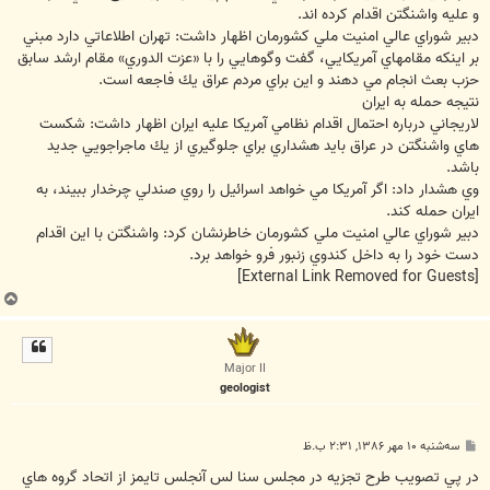
و عليه واشنگتن اقدام كرده اند.
دبير شوراي عالي امنيت ملي كشورمان اظهار داشت: تهران اطلاعاتي دارد مبني
بر اينكه مقامهاي آمريكايي، گفت وگوهايي را با «عزت الدوري» مقام ارشد سابق
حزب بعث انجام مي دهند و اين براي مردم عراق يك فاجعه است.
نتيجه حمله به ايران
لاريجاني درباره احتمال اقدام نظامي آمريكا عليه ايران اظهار داشت: شكست
هاي واشنگتن در عراق بايد هشداري براي جلوگيري از يك ماجراجويي جديد
باشد.
وي هشدار داد: اگر آمريكا مي خواهد اسرائيل را روي صندلي چرخدار ببيند، به
ايران حمله كند.
دبير شوراي عالي امنيت ملي كشورمان خاطرنشان كرد: واشنگتن با اين اقدام
دست خود را به داخل كندوي زنبور فرو خواهد برد.
[External Link Removed for Guests]
ب
ا
ل
ا
Major II
geologist
پ
سه‌شنبه ۱۰ مهر ۱۳۸۶, ۲:۳۱ ب.ظ
س
ت
در پي تصويب طرح تجزيه در مجلس سنا لس آنجلس تايمز از اتحاد گروه هاي