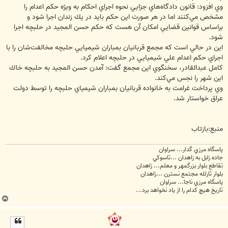
وي افزود: قانون دادگاه‌هاي جزايي نحوه اجراي احكام به ويژه حكم اعدام را
مشخص مي‌كنند اما در هر صورت اين حكم بايد در يك زندان اجرا شود و
براساس قوانين قضايي امكان آن هست كه حكم حسن المجيد در حلبچه اجرا
شود.
اين در حالي است كه مجمع قربانيان بمباران شيميايي حلبچه مخالفت‌شان را با
اجراي حكم اعدام علي شيميايي در حلبچه اعلام كرد.
كامل عبدالقادر، سخنگوي اين مجمع گفت: آمدن حسن المجيد به حلبچه خاك
اين شهر را نجس مي‌كند.
وي پرداخت غرامت به خانواده قربانيان بمباران شيمياي حلبچه را توسط دولت
عراق خواستار شد.
منبع:بازتاب
پاسگاه مرزي گدار... سراوان
جاده زابل به زاهدان ...تاسوکي
تقاطع بلوار بزرگمهر و معلم... زاهدان
بلوار ثارلله مجتمع نسترن ...زاهدان
پاسگاه مرزي ناجا... سراوان
تاريخ هيچ کدام را از ياد نخواهد برد...
ب
ا
ل
ا