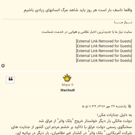
واقعا تاسف بار است هر روز باید شاهد مرگ انسانهای زیادی باشیم
نــــــیاز مــــــــــا
سایت نیاز ما با جدیدترین اخبار نظامی و هوایی در خدمت شماست
[External Link Removed for Guests]
[External Link Removed for Guests]
[External Link Removed for Guests]
[External Link Removed for Guests]
[External Link Removed for Guests]
ب
ا
ل
ا
Major II
Man3ouR
پ
یک‌شنبه ۲۹ مهر ۱۳۸۶, ۱۱:۳۴ ق.ظ
س
ت
به دلیل جنایات مکرر؛
دولت مالکی بار دیگر خواستار خروج "بلک واتر" از عراق شد
سخنگوی رسمی دولت عراق با تاکید بر خشم مردم این کشور از جنایت های
شرکت آمریکایی " بلک واتر" در کشتار غیر نظامیان، بار دیگر در بیانیه ای،