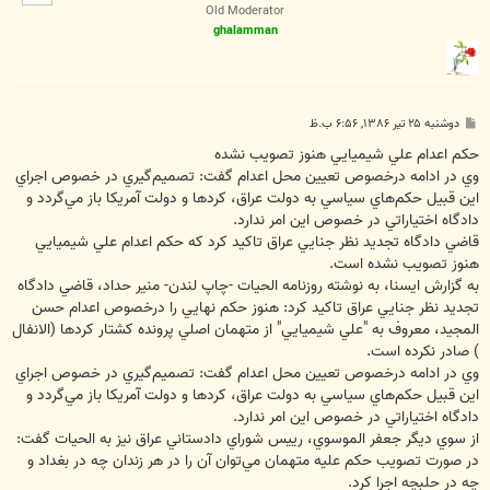
ا
Old Moderator
ghalamman
پ
دوشنبه ۲۵ تیر ۱۳۸۶, ۶:۵۶ ب.ظ
س
ت
حكم اعدام علي شيميايي هنوز تصويب نشده
وي در ادامه درخصوص تعيين محل اعدام گفت: تصميم‌گيري در خصوص اجراي
اين قبيل حكم‌هاي سياسي به دولت عراق، كردها و دولت آمريكا باز مي‌گردد و
دادگاه اختياراتي در خصوص اين امر ندارد.
قاضي دادگاه تجديد نظر جنايي عراق تاكيد كرد كه حكم اعدام علي شيميايي
هنوز تصويب نشده است.
به گزارش ايسنا، به نوشته روزنامه الحيات -چاپ لندن- منير حداد، قاضي دادگاه
تجديد نظر جنايي عراق تاكيد كرد: هنوز حكم نهايي را درخصوص اعدام حسن
المجيد، معروف به "علي شيميايي" از متهمان اصلي پرونده كشتار كردها (الانفال
) صادر نكرده است.
وي در ادامه درخصوص تعيين محل اعدام گفت: تصميم‌گيري در خصوص اجراي
اين قبيل حكم‌هاي سياسي به دولت عراق، كردها و دولت آمريكا باز مي‌گردد و
دادگاه اختياراتي در خصوص اين امر ندارد.
از سوي ديگر جعفر الموسوي، رييس شوراي دادستاني عراق نيز به الحيات گفت:
در صورت تصويب حكم عليه متهمان مي‌توان آن را در هر زندان چه در بغداد و
چه در حلبچه اجرا كرد.