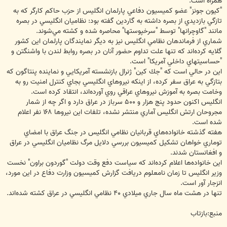
همراه است.
"كيون جونز" عضو كميسيون دفاعي پارلمان انگليس از حزب حاكم كارگر كه به
تازگي بازديدي از بصره داشته به گاردين گفته بود: نظاميان انگليسي در بصره
مانند "گاوچرانها" توسط "سرخپوستها" محاصره شده و كشته مي‌شوند.
شماري از فرماندهان نظامي انگليس نيز به ديگر نمايندگان پارلمان اين كشور
گلايه كرده‌اند كه تنها علت تداوم حضور آنان در بصره روابط لندن با واشنگتن و
"حساسيتهاي داخلي آمريكا" است.
اين در حالي است كه "جك كين" ژنرال بازنشسته آمريكايي و نماينده پنتاگون كه
بتازگي به عراق سفر كرده، از اينكه نيروهاي انگليسي بجاي كنترل امنيت رو به
وخامت بصره به آموزش نيروهاي عراقي روي آورده‌اند، انتقاد كرده است.
انگليس اكنون حدود پنج هزار و ‪ ۵۰۰‬سرباز در عراق دارد و اگر چه از شمار
مجروحان ارتش انگليس آماري منتشر نشده، تلفات اين نيروها ‪ ۱۶۸‬نفر اعلام
شده است.
هفته گذشته خانواده‌هاي قربانيان نظامي انگليس در جنگ عراق با امضاي
توماري خواهان تشكيل كميسيون بررسي دلايل مرگ نظاميان انگليسي در عراق
و افغانستان شدند.
اين خانواده‌ها اعلام كرده‌اند كه سياست دفع وقت دولت "گوردون براون" نخست
وزير انگليس تا زمان نامعلوم دريافت گزارش كميسيون وزارت دفاع در اين مورد،
انزجار آور است.
تنها در هشت ماه سال جاري ميلادي ‪ ۴۰‬نظامي انگليسي در عراق كشته شده‌اند.
منبع:بازتاب