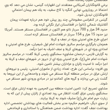
افغانستان آسيب رسانده است.
برخي قانونگذاران آمريكايي معتقدند اين اظهارات گيتس، نشان مي دهد كه وي
احتمالا در رويارويي نهايي كنگره با كاخ سفيد، به يك هم پيمان احتمالي
قانونگذاران تبديل شود.
گيتس در كنفرانس مطبوعاتي چند روز پيش خود هم درباره تعهدات پيمان
آتلانتيك شمالي (ناتو) در افغانستان ابراز نگراني كرده بود.
حدود 34 هزار و 700 سرباز ناتو هم اكنون در افغانستان مستقر هستند. آمريكا
نيز حدود 15 هزار و 154 سرباز در افغانستان مستقر كرده است.
اجراي طرح هاي امنيتي ويژه در نجف و كربلا
همزمان بابرگزاري مراسم سالروز شهادت امام اول شيعيان، طرح هاي امنيتي و
امدادي ويژه اي در شهرهاي كربلا و نجف اشرف به اجرا درآمد.
به گزارش فارس، «رحمان مشاوي» سخنگوي پليس كربلا گفت: در مراسم سالروز
شهادت امام علي(ع)، طرح امنيتي ويژه اي از ديروز در شهرهاي نجف و كربلا به
اجرا درآمد تا امنيت زائران و عزاداران بيشتر تامين شود.
وي افزود: براساس اين طرح، تعداد زيادي از ماموران امنيتي، پليس و نيروهاي
ارتش عراق در سراسر منطقه كربلا مستقر مي شوند و واحدهايي از اين نيروها به
گشت زني مي پردازند و گروه هاي كماندو نيز در مبادي ورودي شهر مستقر مي
شوند.
مشاوي تصريح كرد: تامين امنيت منطقه بين الحرمين به عهده ارتش عراق است.
سخنگوي پليس عراق گفت: انتظار مي رود تعدادي از زائران پيش از اين كه به
زيارت حرم امام علي(ع) مشرف شوند به كربلا بيايند.
از سوي ديگر، «ابراهيم حكيم» مدير بخش فعاليت هاي بهداشتي تخصصي اداره
بهداشت نجف گفت: اداره بهداشت ضمن هماهنگي با استانداري و فرماندهي