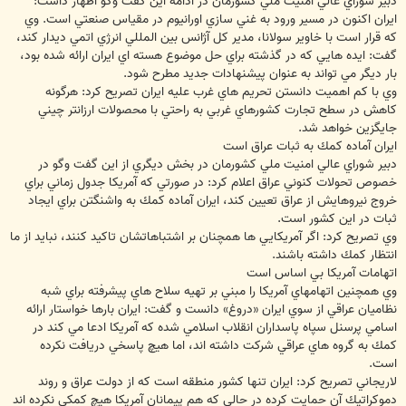
دبير شوراي عالي امنيت ملي كشورمان در ادامه اين گفت وگو اظهار داشت:
ايران اكنون در مسير ورود به غني سازي اورانيوم در مقياس صنعتي است. وي
كه قرار است با خاوير سولانا، مدير كل آژانس بين المللي انرژي اتمي ديدار كند،
گفت: ايده هايي كه در گذشته براي حل موضوع هسته اي ايران ارائه شده بود،
بار ديگر مي تواند به عنوان پيشنهادات جديد مطرح شود.
وي با كم اهميت دانستن تحريم هاي غرب عليه ايران تصريح كرد: هرگونه
كاهش در سطح تجارت كشورهاي غربي به راحتي با محصولات ارزانتر چيني
جايگزين خواهد شد.
ايران آماده كمك به ثبات عراق است
دبير شوراي عالي امنيت ملي كشورمان در بخش ديگري از اين گفت وگو در
خصوص تحولات كنوني عراق اعلام كرد: در صورتي كه آمريكا جدول زماني براي
خروج نيروهايش از عراق تعيين كند، ايران آماده كمك به واشنگتن براي ايجاد
ثبات در اين كشور است.
وي تصريح كرد: اگر آمريكايي ها همچنان بر اشتباهاتشان تاكيد كنند، نبايد از ما
انتظار كمك داشته باشند.
اتهامات آمريكا بي اساس است
وي همچنين اتهامهاي آمريكا را مبني بر تهيه سلاح هاي پيشرفته براي شبه
نظاميان عراقي از سوي ايران «دروغ» دانست و گفت: ايران بارها خواستار ارائه
اسامي پرسنل سپاه پاسداران انقلاب اسلامي شده كه آمريكا ادعا مي كند در
كمك به گروه هاي عراقي شركت داشته اند، اما هيچ پاسخي دريافت نكرده
است.
لاريجاني تصريح كرد: ايران تنها كشور منطقه است كه از دولت عراق و روند
دموكراتيك آن حمايت كرده در حالي كه هم پيمانان آمريكا هيچ كمكي نكرده اند