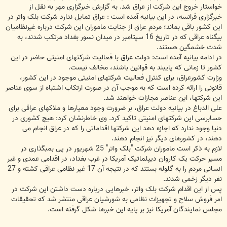
خواستار خروج این شرکت از عراق شد. به گزارش خبرگزاری مهر به نقل از
خبرگزاری فرانسه، در این بیانیه آمده است : عراق تمایل ندارد شرکت بلک واتر در
این کشور باقی بماند؛ مردم عراق از جنایت ماموران این شرکت درباره غیرنظامیان
بیگناه عراقی که در تاریخ 16 سپتامبر در میدان نسور بغداد مرتکب شدند، به
شدت خشمگین هستند.
در ادامه بیانیه آمده است: دولت عراق با فعالیت شرکتهای امنیتی حاضر در این
کشور تا زمانی که پایبند به قوانین باشند، مخالف نیست.
وزارت کشورعراق، برای کنترل فعالیت شرکتهای امنیتی موجود در این کشور،
قانونی را ارائه کرده است که به موجب آن در صورت ارتکاب اشتباه از سوی عناصر
این شرکتها، این عناصر مجازات خواهند شد.
علی الدباغ در بیانیه دولت عراق، بر ضرورت وجود معیارها و ملاکهای عراقی برای
حسابرسی این شرکتهای امنیتی تاکید کرد. وی خاطرنشان کرد: هیچ کشوری در
دنیا وجود ندارد که اجازه دهد این شرکتها اقداماتی را که در عراق انجام می
دهند، در کشورهای دیگر نیز انجام دهند.
لازم به ذکر است ماموران شرکت "بلک واتر" 25 شهریور در پی بمبگذاری در
مسیر حرکت یک کاروان دیپلماتیک آمریکا در غرب بغداد، در اقدامی عمدی و غیر
انسانی مردم را به گلوله بستند که در نتیجه آن 17 غیر نظامی عراقی کشته و 27
نفر دیگر زخمی شدند.
پس از این اقدام شرکت بلک واتر، خبرهایی درباره دست داشتن این شرکت در
امر فروش سلاح و تجهیزات نظامی به شورشیان عراقی منتشر شد که تحقیقات
مجلس نمایندگان آمریکا نیز بر پایه این خبرها شکل گرفته است.