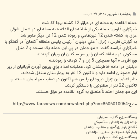
پ
پنج‌شنبه ۱ شهریور ۱۳۸۶, ۹:۳۱ ب.ظ
س
ت
حمله القاعده به محله اي در عراق،12 كشته برجا گذاشت
خبرگزاري فارس: حمله يكي از شاخه‌هاي القاعده به محله اي در شمال شرقي
عراق به كشته شدن 12 غيرنظامي و ربوده شدن 12 تن ديگر منجر شد.
به گزارش فارس ، ژنرال " علي ديليان " رئيس پليس منطقه "كنعان" در گفتگو با
خبرگزاري فرانسه گفت: « مهاجمان در پي اين حمله يك مسجد و 2 منزل
مسكوني در منطقه كنعان را بر سر ساكنان آن ويران كردند.»
وي افزود: « آنها همچنين 5 زن و 7 كودك را ربودند.»
ديليان در ادامه خاطرنشان كرد، عمليات امداد براي بيرون آوردن قربانيان از زير
آوار همچنان ادامه دارد و تاكنون 12 نفر به بيمارستان منتقل شده‌اند.
بنابر اعلام اين ژنرال نيروهاي پليس هم اكنون در تعقيب مهاجمان هستند و
تاكنون 22 نفر از مظنونين را دستگير كردند.
اين مهاجمان احتمالاً متعلق به گروه القاعده در عراق هستند.
منبع:http://www.farsnews.com/newstext.php?nn=8606010064
پاسگاه مرزي گدار... سراوان
جاده زابل به زاهدان ...تاسوکي
تقاطع بلوار بزرگمهر و معلم... زاهدان
بلوار ثارلله مجتمع نسترن ...زاهدان
پاسگاه مرزي ناجا... سراوان