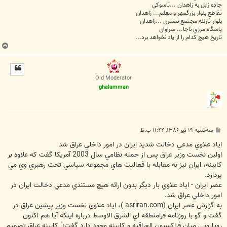
جاده زابل به زاهدان ...تاسوکي
تقاطع بلوار بزرگمهر و معلم... زاهدان
بلوار ثارلله مجتمع نسترن ...زاهدان
پاسگاه مرزي ناجا... سراوان
تاريخ هيچ کدام را از ياد نخواهد برد...
ب
ا
ل
ا
Old Moderator
ghalamman
پ
سه‌شنبه ۱۹ تیر ۱۳۸۶, ۱۱:۴۴ ب.ظ
س
ت
اياد علاوي مدعي دخالت شديد ايران در امور داخلي عراق شد
اولين نخست وزير عراق پس از حمله نظامي سال 2003 آمريكا گفت كه علاوه بر
كابينه، ايران نيز به مقابله با فعاليت هاي مجموعه سياسي تحت رهبري وي مي
پردازد.
عصر ايران - اياد علاوي بار ديگر بدون ارائه هيچ مستندي مدعي دخالت ايران در
امور داخلي عراق شد.
به گزارش عصر ايران (asriran.com )، اياد علاوي نخست وزير پيشين عراق در
گفت و گو با روزنامه فرامنطقه اي الشرق الاوسط درباره اينكه آيا هم اكنون
رويارويي ميان فراكسيون العراقيه و كابينه وجود دارد گفت:" كابينه عراق تصميم