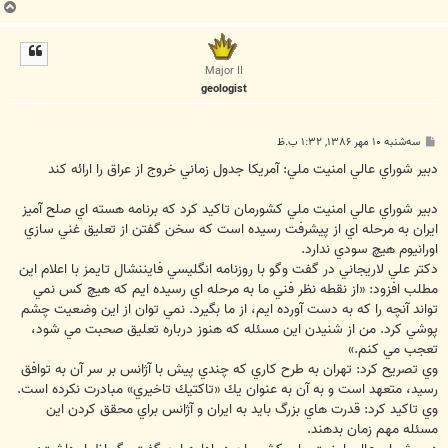
ب
ا
ل
ا
Major II
geologist
پ
سه‌شنبه ۱۰ مهر ۱۳۸۶, ۱:۳۲ ب.ظ
س
ت
دبير شوراي عالي امنيت ملي: آمريكا جدول زماني خروج از عراق را ارائه كند
دبير شوراي عالي امنيت ملي كشورمان تاكيد كرد كه برنامه هسته اي صلح آميز
ايران به مرحله اي از پيشرفت رسيده است كه سخن گفتن از تعليق غني سازي
اورانيوم هيچ سودي ندارد.
دكتر علي لاريجاني در گفت وگو با روزنامه انگليسي فايننشال تايمز با اعلام اين
مطلب افزود: «از نقطه نظر فني ما به مرحله اي رسيده ايم كه هيچ كس نمي
تواند آنچه را كه به دست آورده ايم، از ما بگيرد. نمي توان از اين وضعيت چشم
پوشي كرد. من از شنيدن اين مسئله كه هنوز درباره تعليق صحبت مي شود،
تعجب مي كنم.»
وي تصريح كرد: تهران به طرح كاري كه چندي پيش با آژانس بر سر آن به توافق
رسيد، متعهد است و به آن به عنوان يك «تاكتيك تاخيري» مبادرت نكرده است.
وي تاكيد كرد: قدرت هاي بزرگ بايد به ايران و آژانس براي محقق كردن اين
مسئله مهم زمان بدهند.