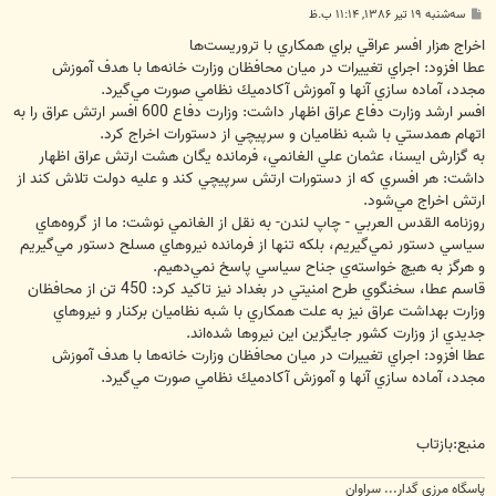
پ
سه‌شنبه ۱۹ تیر ۱۳۸۶, ۱۱:۱۴ ب.ظ
س
ت
اخراج هزار افسر عراقي براي همكاري با تروريست‌ها
عطا افزود: اجراي تغييرات در ميان محافظان وزارت خانه‌ها با هدف آموزش
مجدد، آماده سازي آنها و آموزش آكادميك نظامي صورت مي‌گيرد.
افسر ارشد وزارت دفاع عراق اظهار داشت: وزارت دفاع 600 افسر ارتش عراق را به
اتهام همدستي با شبه نظاميان و سرپيچي از دستورات اخراج كرد.
به گزارش ايسنا، عثمان علي الغانمي، فرمانده يگان هشت ارتش عراق اظهار
داشت: هر افسري كه از دستورات ارتش سرپيچي كند و عليه دولت تلاش كند از
ارتش اخراج مي‌شود.
روزنامه‌ القدس العربي - چاپ لندن- به نقل از الغانمي نوشت: ما از گروه‌هاي
سياسي دستور نمي‌گيريم، بلكه تنها از فرمانده نيروهاي مسلح دستور مي‌گيريم
و هرگز به هيچ خواسته‌ي جناح سياسي پاسخ نمي‌دهيم.
قاسم عطا، سخنگوي طرح امنيتي در بغداد نيز تاكيد كرد: 450 تن از محافظان
وزارت بهداشت عراق نيز به علت همكاري با شبه نظاميان بركنار و نيروهاي
جديدي از وزارت كشور جايگزين اين نيروها شده‌اند.
عطا افزود: اجراي تغييرات در ميان محافظان وزارت خانه‌ها با هدف آموزش
مجدد، آماده سازي آنها و آموزش آكادميك نظامي صورت مي‌گيرد.
منبع:بازتاب
پاسگاه مرزي گدار... سراوان