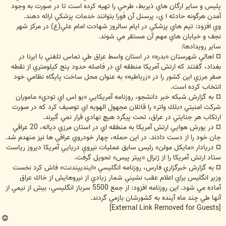
پليس و ساير ارگان هاي ذيربط، طرحي را تهيه كرده است تا در صورت به وجود
آمدن هرگونه حادثه ا ي، پرسنل آن فورا بتوانند خدمات پزشكي ارائه دهند.
وي افزود: تيم هاي پزشكي در ايام سالروز شهادت امام علي(ع) در مركز شهر
نجف و خيابان هاي مهم آن مستقر مي شوند.
ساير رويدادها:
¤ اهالي شهرستان «بدره» در استان واسط عراق طي تماس تلفني با ايرنا در
بغداد، گفتند كه ارتش آمريكا منطقه اي در فاصله حدود پنج كيلومتري از نقطه
صفر مرزي اين كشور را در «زرباطيه» به عنوان محل ساخت پايگاه نظامي خود
انتخاب كرده است.
¤ به گزارش شبكه خبر دانشجو، روزنامه آمريكايي «يو اس اي تودي» ماموران
شركت امنيتي «بلك واتر» را قاتلان مجهول الهويه اي توصيف كرد كه در صورت
ارتكاب هر جنايتي در عراق، تحت پيگرد هيچ نهادي قرار نمي گيرند.
¤ در يورش هوايي ارتش آمريكا به منطقه اي در استان مرزي دياله، 20 عراقي
جان خود را از دست دادند. در اين حمله، چهار خودروي عراقي ها نيز منهدم شد.
¤ دريادار «مايكل مولن» رئيس سابق عمليات نيروي دريايي آمريكا ديروز رياست
ستاد ارتش آمريكا را از ژنرال «پيتر پيس» تحويل گرفت.
¤ به گزارش خبرگزاري فارس، روزنامه انگليسي «اينديپندنت» فاش كرد نخست
وزير انگليس براي اعلام عقب نشيني شمار زيادي از نيروهايش از خاك عراق
آماده مي شود. اين روزنامه افزود: از جمع 5500 سرباز انگليسي، بيش از نيمي از
آنها طي چند ماه آينده به كشورشان بازمي گردند.
[External Link Removed for Guests]
ب