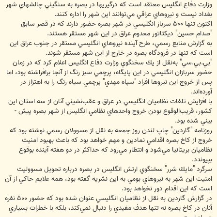
وزارت دفاع انگليس معتقد است كه درگيريها در بصره به سنگيني چالشهاي شهر
بغداد نيست و نيروهاي عراقي مي‌توانند اين شهر را اداره كنند.
اكنون تنها ‪ ۵۰۰‬سرباز انگليسي در شهر بصره حضور دارند كه در قصر سابق
"صدام حسين" ديكتاتور معدوم عراق در اين شهر مستقر هستند.
به گزارش منابع رسمي، طرح آينده نيروهاي انگليسي مستقر در جنوب عراق اين
است كه تنها در فرودگاه بصره در خارج از اين شهر مستقر شوند.
"بي.بي.سي" به‌نقل از يك سخنگوي وزارت دفاع انگليس اعلام كرد كه در زمان
حضور سربازان انگليسي در اين پايگاه، پرچمي سبز رنگ از آنجا برافراشته بود، اما
پس از خروج اين نيروها افراد "سپاه مهدي" پرچمي سياه رنگ را به اهتزاز در
آورده‌اند.
با افزايش تلفات نظاميان انگليسي در عراق و عقب‌نشيني آنان از سه استان اين
كشور، قريب‌الوقوع بودن خروج واحدهاي نظامي انگليس از شهر بصره پيش -
بيني شده بود.
روزنامه "گاردين" چاپ لندن روز جمعه به نقل از مسوولان رسمي نوشته بود كه
خروج از كاخ بصره اقدامي نمادين و مهم خواهد بود كه باعث بهبود امنيت
نظاميان بريتانيا مي‌شود و انتظار مي‌رود كه حداكثر در دو هفته آينده بوقوع
بپيوندد.
سرگرد "مايك شرر" سخنگوي ارتش انگليس در بصره درباره تحويل مسووليت
امنيت اين شهر به نيروهاي بومي به اين نشريه گفته بود، همه علايم حاكي از آن
است كه اين اقدام دور نخواهد بود.
در گزارش گاردين به نقل از نظاميان انگليسي عنوان شده بود كه حضور ‪۵۰۰‬ نفره
آنان در كاخ بصره نه تنها هدف مفيدي را دنبال نمي‌كند، بلكه با خطرات بسياري