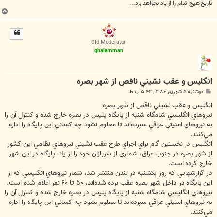
تاريخ هيچ کدام را از ياد نخواهد برد...
ب
ا
ل
ا
Old Moderator
ghalamman
انگليس و عقب نشيني ناقص از شهر بصره
پ
دوشنبه ۵ شهریور ۱۳۸۶, ۵:۴۲ ب.ظ
س
ت
انگليس و عقب نشيني ناقص از شهر بصره
نيروهاي انگليسي شامگاه شنبه از پايگاه پليس در بصره خارج شده و كنترل آن را
به نيروهاي امنيتي عراقي سپرده‌اند تا معلوم نشود چه كساني اين پايگاه را اداره
مي‌كنند.
انگليس در نخستين گام براي اجراي طرح عقب نشيني نيروهاي نظامي اين كشور
از شهر بصره در جنوب عراق، شماري از سربازان خود را از يك پايگاه در اين شهر
خارج كرده است.
در گزارشهايي كه روز يكشنبه در لندن منتشر شد، شمار نيروهاي انگليسي كه از
اين پايگاه در داخل شهر بصره عقب برده شده‌اند، ‪ ۵۰‬تا ‪ ۶۰‬نفر اعلام شده است.
نيروهاي انگليسي شامگاه شنبه از پايگاه پليس در بصره خارج شده و كنترل آن را
به نيروهاي امنيتي عراقي سپرده‌اند تا معلوم نشود چه كساني اين پايگاه را اداره
مي‌كنند.