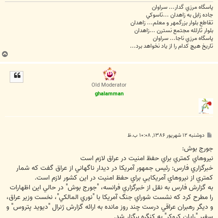
پاسگاه مرزي گدار... سراوان
جاده زابل به زاهدان ...تاسوکي
تقاطع بلوار بزرگمهر و معلم... زاهدان
بلوار ثارلله مجتمع نسترن ...زاهدان
پاسگاه مرزي ناجا... سراوان
تاريخ هيچ کدام را از ياد نخواهد برد...
ب
ا
ل
ا
Old Moderator
ghalamman
پ
دوشنبه ۱۲ شهریور ۱۳۸۶, ۱۰:۰۸ ب.ظ
س
ت
جورج بوش:
نيروهاي كمتري براي حفظ امنيت در عراق لازم است
خبرگزاري فارس: رئيس جمهور آمريكا در ديدار ناگهاني از عراق گفت كه شمار
كمتري از نيروهاي آمريكايي براي حفظ امنيت در اين كشور لازم است.
به گزارش فارس به نقل از خبرگزاري فرانسه، "جورج بوش" در حالي اين اظهارات
را مطرح كرد كه نشست شوراي جنگ آمريكا با "نوري المالكي"، نخست وزير عراق،
و ديگر رهبران عراقي درست چند روز مانده به ارائه گزارش ژنرال "ديويد پتروس" و
سفير "رايان كروكر" به كنگره برگزار شد.