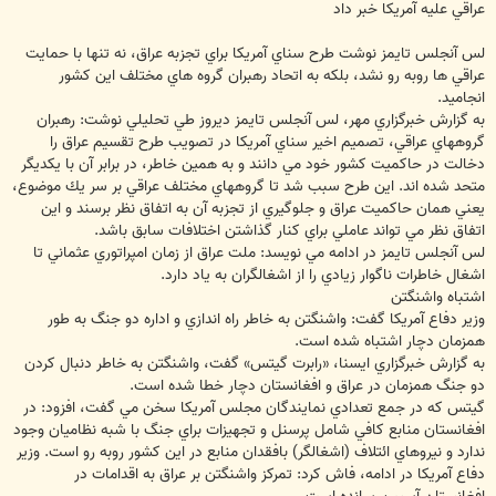
عراقي عليه آمريكا خبر داد
لس آنجلس تايمز نوشت طرح سناي آمريكا براي تجزبه عراق، نه تنها با حمايت
عراقي ها روبه رو نشد، بلكه به اتحاد رهبران گروه هاي مختلف اين كشور
انجاميد.
به گزارش خبرگزاري مهر، لس آنجلس تايمز ديروز طي تحليلي نوشت: رهبران
گروههاي عراقي، تصميم اخير سناي آمريكا در تصويب طرح تقسيم عراق را
دخالت در حاكميت كشور خود مي دانند و به همين خاطر، در برابر آن با يكديگر
متحد شده اند. اين طرح سبب شد تا گروههاي مختلف عراقي بر سر يك موضوع،
يعني همان حاكميت عراق و جلوگيري از تجزبه آن به اتفاق نظر برسند و اين
اتفاق نظر مي تواند عاملي براي كنار گذاشتن اختلافات سابق باشد.
لس آنجلس تايمز در ادامه مي نويسد: ملت عراق از زمان امپراتوري عثماني تا
اشغال خاطرات ناگوار زيادي را از اشغالگران به ياد دارد.
اشتباه واشنگتن
وزير دفاع آمريكا گفت: واشنگتن به خاطر راه اندازي و اداره دو جنگ به طور
همزمان دچار اشتباه شده است.
به گزارش خبرگزاري ايسنا، «رابرت گيتس» گفت، واشنگتن به خاطر دنبال كردن
دو جنگ همزمان در عراق و افغانستان دچار خطا شده است.
گيتس كه در جمع تعدادي نمايندگان مجلس آمريكا سخن مي گفت، افزود: در
افغانستان منابع كافي شامل پرسنل و تجهيزات براي جنگ با شبه نظاميان وجود
ندارد و نيروهاي ائتلاف (اشغالگر) بافقدان منابع در اين كشور روبه رو است. وزير
دفاع آمريكا در ادامه، فاش كرد: تمركز واشنگتن بر عراق به اقدامات در