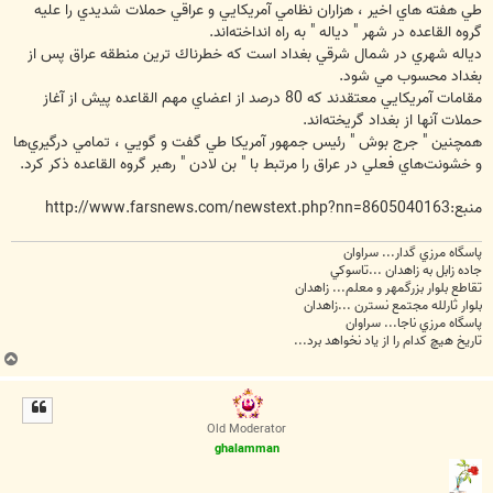
طي هفته هاي اخير ، هزاران نظامي آمريكايي و عراقي حملات شديدي را عليه
گروه القاعده در شهر " دياله " به راه انداخته‌اند.
دياله شهري در شمال شرقي بغداد است كه خطرناك ترين منطقه عراق پس از
بغداد محسوب مي شود.
مقامات آمريكايي معتقدند كه 80 درصد از اعضاي مهم القاعده پيش از آغاز
حملات آنها از بغداد گريخته‌اند.
همچنين " جرج بوش " رئيس جمهور آمريكا طي گفت و گويي ، تمامي درگيري‌ها
و خشونت‌هاي فعلي در عراق را مرتبط با " بن لادن " رهبر گروه القاعده ذكر كرد.
منبع:http://www.farsnews.com/newstext.php?nn=8605040163
پاسگاه مرزي گدار... سراوان
جاده زابل به زاهدان ...تاسوکي
تقاطع بلوار بزرگمهر و معلم... زاهدان
بلوار ثارلله مجتمع نسترن ...زاهدان
پاسگاه مرزي ناجا... سراوان
تاريخ هيچ کدام را از ياد نخواهد برد...
ب
ا
ل
ا
Old Moderator
ghalamman