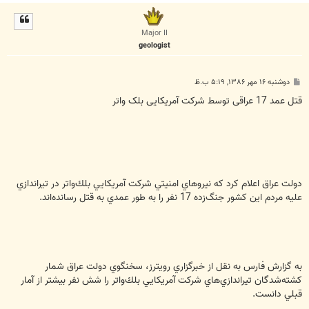
ا
ل
ا
Major II
geologist
پ
دوشنبه ۱۶ مهر ۱۳۸۶, ۵:۱۹ ب.ظ
س
ت
قتل عمد 17 عراقی توسط شرکت آمریکایی بلک واتر
دولت عراق اعلام كرد كه نيروهاي امنيتي شركت آمريكايي بلك‌واتر در تيراندازي
عليه مردم اين كشور جنگ‌زده 17 نفر را به طور عمدي به قتل رسانده‌اند.
به گزارش فارس به نقل از خبرگزاري رويترز، سخنگوي دولت عراق شمار
كشته‌شدگان تيراندازي‌هاي شركت آمريكايي بلك‌واتر را شش نفر بيشتر از آمار
قبلي دانست.