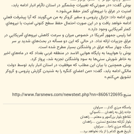
بوش گفت: «در صورتي‌كه تغييرات چشمگير در استان ناآرام انبار ادامه يابد،
امنيت در عراق با نيروهاي كمتر حفظ مي‌شود.»
وي ادامه داد: «ژنرال پتروس و سفير كروكر به من مي‌گويند كه آيا پيشرفت فعلي
ادامه خواهد يافت و در اين صورت احتمال حفظ سطح كنوني امنيت با نيروهاي
كمتر آمريكايي وجود دارد.»
اما رئيس جمهور آمريكا در خصوص ميزان و سرعت كاهش نيروهاي آمريكايي در
عراق جزييات ارائه نداد. در حالي كه اين دو مسأله در بحث‌هاي شديد بر سر
جنگ چهار ساله عراق در واشنگتن بسيار مطرح شده است.
بوش با هواپيما به پايگاه هوايي الاسد در منطقه غربي بغداد كه در ماه‌هاي اخير
به خاطر شورش‌ سني‌ها به سود واشنگتن تجزيه شد، پرواز كرد.
بوش همچنين با بيان اين مطلب كه موفقيت در استان انبار بايد توسط دولت
مالكي ادامه يابد، گفت: «من اعضاي كنگره را به شنيدن گزارش پتروس و كروكر
تشويق مي‌كنم.»
منبع:http://www.farsnews.com/newstext.php?nn=8606120695
پاسگاه مرزي گدار... سراوان
جاده زابل به زاهدان ...تاسوکي
تقاطع بلوار بزرگمهر و معلم... زاهدان
بلوار ثارلله مجتمع نسترن ...زاهدان
پاسگاه مرزي ناجا... سراوان
تاريخ هيچ کدام را از ياد نخواهد برد...