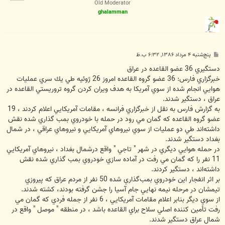
Old Moderator
ghalamman
پ
پنج‌شنبه ۴ مرداد ۱۳۸۶, ۶:۳۲ ب.ظ
س
ت
دستگيري 36 عضو القاعده در عراق
خبرگزاري فارس: 36 عضو گروه القاعده امروز 26 ژوئيه طي يك سري عمليات
هوايي انجام شده از سوي آمريكا به هدف ويران كردن گروه تروريستي القاعده در
عراق ، دستگير شدند.
به گزارش فارس به نقل از خبرگزاري فرانسه ، مقامات آمريكايي اعلام كردند ، 19
عضو گروه القاعده كه گمان مي رود در حمله با خودروي بمب گذاري شده نقش
داشته‌اند طي دو عمليات از سوي نيروهاي آمريكايي و نيروهاي عراقي ، در شمال
بغداد دستگير شدند.
در حمله هوايي ديگري در شهر " تاجي " واقع درشمال بغداد ، نيروهاي آمريكايي
11 نفر را كه گمان مي رفت در آماده سازي خودروي بمب گذاري شده نقش
داشته‌اند ، دستگير كردند.
بر اثر انفجار اين خودروي بمب‌گذاري شده 50 نفر از مردم عراق كه پيروزي
تيمشان در مرحله نيمه نهايي جام آسيا را جشن گرفته بودند، كشته شدند.
از سوي ديگر بنابر اعلام مقامات آمريكايي ، 6 نفر از جمله فردي كه گمان مي
رفت تأمين كننده اصلي سلاح براي القاعده باشد ، در منطقه " موصل " واقع در
شمال عراق دستگير شدند.