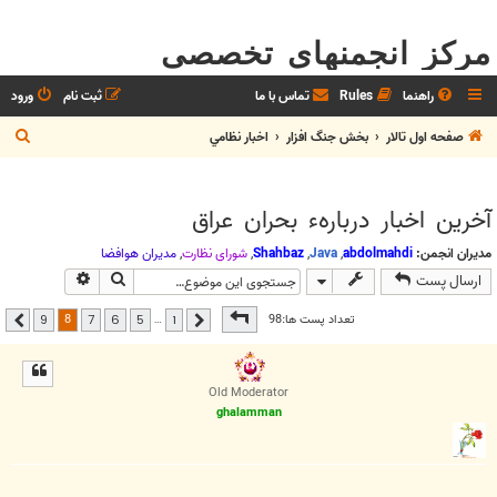
مرکز انجمنهای تخصصی
راهنما
Rules
تماس با ما
ثبت نام
ورود
ج
صفحه اول تالار
بخش جنگ افزار
اخبار نظامي
س
ت
آخرين اخبار دربارهء بحران عراق
ج
و
مدیران انجمن:
abdolmahdi
,
Java
,
Shahbaz
,
شوراي نظارت
,
مديران هوافضا
جستجو
جستجوی پیشر
ارسال پست
صفحه
8
از
9
8
تعداد پست ها:98
…
9
7
6
5
1
قبلی
بعدی
Old Moderator
ghalamman