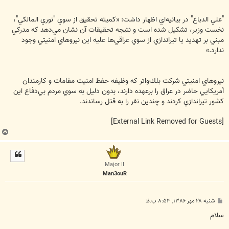
"علي الدباغ" در بيانيه‌اي اظهار داشت: «كميته تحقيق از سوي "نوري المالكي"،
نخست وزير، تشكيل شده است و نتيجه تحقيقات آن نشان مي‌دهد كه مدركي
مبني بر تهديد يا تيراندازي از سوي عراقي‌ها عليه اين نيروهاي امنيتي وجود
ندارد.»
نيروهاي امنيتي شركت بلك‌واتر كه وظيفه حفظ امنيت مقامات و كارمندان
آمريكايي حاضر در عراق را برعهده دارند، بدون دليل به سوي مردم بي‌دفاع اين
كشور تيراندازي كردند و چندين نفر را به قتل رساندند.
[External Link Removed for Guests]
ب
ا
ل
ا
Major II
Man3ouR
پ
شنبه ۲۸ مهر ۱۳۸۶, ۸:۵۳ ب.ظ
س
ت
سلام