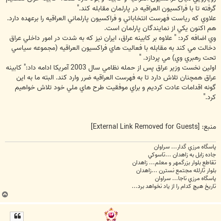
گرفته تا با فراكسيون العراقيه در پارلمان مقابله كند."
علاوي كه رياست فهرست انتخاباتي و فراكسيون پارلماني العراقيه را برعهده دارد.
هم اكنون يكي از نمايندگان پارلمان است.‌
وي اضافه كرد: " علاوه بر كابينه عراق،‌ ايران نيز كه به شدت در امور داخلي عراق
دخالت مي كند به مقابله با فعاليت هاي فراكسيون العراقيه (مجموعه سياسي
تحت رهبري وي) مي پردازد. "
اولين نخست وزير عراق پس از حمله نظامي سال 2003 آمريكا ادامه داد:" كابينه
عراق همچنان تلاش دارد تا به فهرست العراقيه ضرر وارد كند. البته ما به اين
گونه اقدامات عادت كرديم و براي موفقيت طرح هاي ملي خود تلاش خواهيم
كرد."
منبع:
[External Link Removed for Guests]
پاسگاه مرزي گدار... سراوان
جاده زابل به زاهدان ...تاسوکي
تقاطع بلوار بزرگمهر و معلم... زاهدان
بلوار ثارلله مجتمع نسترن ...زاهدان
پاسگاه مرزي ناجا... سراوان
تاريخ هيچ کدام را از ياد نخواهد برد...
ب
ا
ل