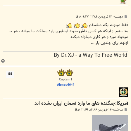
پ
دوشنبه ۱۳ فروردین ۱۳۸۶, ۹:۲۷ ق.ظ
س
ت
فقط میتونم بگم متاسفم
متاسفم از اینکه هر کسی دلش بخواد اینطوری وارد مملکت ما میشه ، هر جا
میخواد میره و هر کاری میخواد میکنه
اونهم برای چندین بار ...
By Dr.XJ - a Way To Free World
ب
ا
ل
ا
Captain I
Ahmad6644
آمریکا:جنگنده های ما وارد آسمان ایران نشده اند
پ
سه‌شنبه ۱۴ فروردین ۱۳۸۶, ۱۲:۴۶ ق.ظ
س
ت