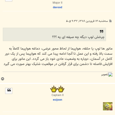
ا
Major II
davood
پ
سه‌شنبه ۱۴ فروردین ۱۳۸۶, ۹:۳۲ ق.ظ
س
ت
چرخش لوپ دیگه چه صیغه ای یه ؟؟؟
مانور ها لوپ یا حلقه، هواپیما از لحاظ محور عرضی، دماغه هواپیما کاملاً به
سمت بالا رفته و این عمل تا آنجا ادامه پیدا می کند که هواپیما پس از یک دور
کامل در آسمان، دوباره به وضعیت عادی خود باز می گردد. این مانور برای
افزایش فاصله تا دشمن برای قرار گرفتن در موقعیت شلیک بهتر صورت می گیرد
ب
ا
ل
ا
Captain II
esijoon