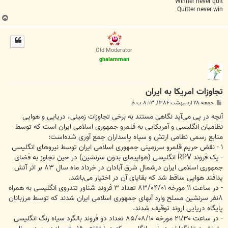
Winner never quit
Quitter never win
ب
ا
ل
ا
Old Moderator
ghalamman
تجاوزات امريکا به ايران
پ
جمعه ۲۸ اردیبهشت ۱۳۸۶, ۸:۱۳ ب.ظ
س
ت
آنچه در پی می‌آید نگاهی مستند به برخی تجاوزات زمینی، دریایی و هوایی
نظامیان انگلیسی و آمریکایی به قلمرو جمهوری اسلامی ایران است که توسط
منابع رسمی نظامی ارتش و سپاه پاسداران جمع آوری شده‌است:
‪ - ۱‬نقض حریم قلمرو سرزمینی جمهوری اسلامی ایران توسط نیروهای انگلیسی
- یک فروند ‪ RPV‬انگلیسی (هواپیمای بدون سرنشین) در حین تجاوز به فضای
جمهوری اسلامی ایران درشمال شرق آبادان در خرداد ماه سال ‪ ۸۳‬بر اثر آتش
پدافند هوایی ساقط شد که بقایای آن در اختیار می‌باشد.
۸‬نفر سرنشین مسلح وارد آبهای جمهوری اسلامی ایران شدند که توسط مرزبانان
پایگاه دریایی اروند توقیف شدند.
- در ساعت ‪ ۲۱/۳۰‬مورخه ‪ ۸۵/۰۸/۱۰‬تعداد دو فروند بالگرد سیاه رنگ انگلیسی