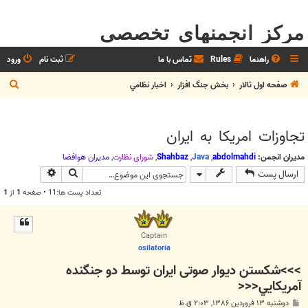
مرکز انجمنهای تخصصی
راهنما
Rules
تماس با ما
ثبت نام
ورود
ج
صفحه اول تالار
بخش جنگ افزار
اخبار نظامي
س
ت
تجاوزات امريکا به ايران
ج
و
مدیران انجمن:
abdolmahdi
,
Java
,
Shahbaz
,
شوراي نظارت
,
مديران هوافضا
جستجو
جستجوی پیش
ارسال پست
تعداد پست ها:11 • صفحه
1
از
1
Captain
osilatoria
>>>شکستن ديوار صوتی ايران توسط دو جنگنده
آمريکايي<<<
پ
دوشنبه ۱۳ فروردین ۱۳۸۶, ۲:۰۳ ق.ظ