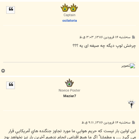
ا
ل
ا
Captain
osilatoria
پ
سه‌شنبه ۱۴ فروردین ۱۳۸۶, ۳:۰۳ ق.ظ
س
ت
چرخش لوپ دیگه چه صیغه ای یه ؟؟؟
ب
ا
ل
ا
Novice Poster
Maziar7
پ
سه‌شنبه ۱۴ فروردین ۱۳۸۶, ۹:۱۱ ق.ظ
س
ت
اين اولين بار نيست كه حريم هوايي ما مورد تجاوز جنگنده هاي آمريكايي قرار
مي گيرد .... و مطمئنا" اگر ما هيچ اقدامي انجام ندهيم آخرين بار نيز نخواهد بود