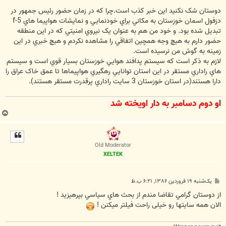
س
ت
دوستان شک نکنيد اين خبر کذب است.چرا که در زمان حضور رئيس جمهور در
دزفول اسمان خوزستان به مکاني براي خودنمايي و نمايشات هواپيما هاي f-5
تبديل شده بود. و خود من هم به عنوان يک نيروي امنيتي که در اين منطقه
حضور دارم به هيچ وجه همچين اتفاقي را مشاهده نکردم و هيچ خبري در اين
زمينه به گوش من نرسيده است.
لازم به ذکر است که سيستم پدافند هوايي خوزستان بسيار قوي است و سيستم
هاي راداري مستقر در اين استان توانايي رهگيري هواپيماها تا عمق خاک عراق را
دارا هستند(در استان خوزستان 3 سايت راداري پرقدرت مستقر هستند).
او دوم دسامبر به دار اويخته شد
ب
ا
ل
ا
Old Moderator
XELTEK
پ
یک‌شنبه ۱۹ فروردین ۱۳۸۶, ۶:۲۱ ب.ظ
س
ت
از دوستان گرامي تقاضا مندم از بحث هاي سياسي بپرهيزيد !
الان همه سایتها رو خیلی راحت فیلتر میکنن !