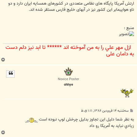
ارتش آمریکا پایگاه های نظامی متعددی در کشورهای همسایه ایران دارد و دو
ناو هواپیمابر این کشور نیز در آبهای خلیج فارس مستقر شده اند.
منبع :
ازل مهر علي را به من آموخته اند ****** تا ابد نيز دلم دست
به دامان علي‌
ب
ا
ل
ا
Novice Poster
ohhye
پ
سه‌شنبه ۱۴ فروردین ۱۳۸۶, ۱:۱۱ ق.ظ
س
ت
به نظر شما دليل اين تجاوز بدليل چرخش لوپ نبوده است
زيادي نبايد به آمريکا رو داد
ب