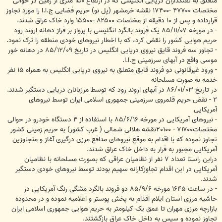
متعلق به تفنگداران دریایی انگلیسی که در ارتفاع ‪ ۱۵۰‬متری از زمین در حوالی
مختصات ‪ ۱۷۴۰۰- ۴۷۷۰۰‬نقشه خرمشهر (پل نو) حریم فضایی ج.ا.ا را مورد تجاوز
قرارداده و پس از ‪ ۱۰‬دقیقه از مختصات ‪ ۱۵۵۰۰- ۸۲۵۰۰‬وارد خاک عراق شدند.
- در مورخه ‪ ۸۵/۱۱/۰۷‬یک فروند بالگرد انگلیسی با پرواز بر فراز دهانه اروند رود
حریم هوایی کشور را نقض کرد، که با اخطار نیروهای خودی منطقه را ترک نمود.
- تجاوز سه فروند قایق نیروی دریایی انگلیس در تاریخ ‪ ۸۵/۱۲/۰۹‬در دهانه خور
موسی واقع در آبهای سرزمینی ج.ا.ا.
- ورود غیرقانونی دو فروند قایق متعلق به نیروی دریایی انگلیس به همراه ‪ ۱۵‬نفر
خدمه به صورت مسلحانه
در تاریخ ‪ ۸۶/۰۱/۰۳‬در آبهای اروند رود که توسط مرزبانان دریایی دستگیر شدند.
‪ ۲‬- نقض حریم قلمروی سرزمینی جمهوری اسلامی ایران توسط نیروهای
آمریکایی
- نیروهای آمریکایی در مورخه ‪ ۸۵/۶/۱۶‬با استفاده از ‪ ۴‬دستگاه خودرو در حوالی
مختصات۷۱۷۰۰ - ۲۰۱۰۰‬نقشه هلالی شمالی ( غرب کشور) به حریم زمینی کشور
تجاوز نموده که با اقدام به موقع نیروهای مدافع مرزی درگیری آغاز و متجاوزین
آمریکایی مجبور به فرار به داخل خاک عراق شدند.
دراین راستا تعداد ‪ ۷‬نفر از نظامیان عراقی که بصورت مسلحانه با نظامیان
آمریکایی در این اقدام تجاوزکارانه سهیم بودند توسط نیروهای خودی دستگیر
شدند.
- در ساعت ‪ ۱۶۴۵‬مورخه ‪ ۸۵/۹/۶‬دو فروند بالگرد مشگی رنگ آمریکایی در
حاشیه مرزی استان ایلام اقدام به پخش پوستر و اعلامیه نموده و در محدوده
بازارچه مرزی مهران تا عمق یک کیلومتر به حریم هوایی جمهوری اسلامی ایران
تجاوز نموده و سپس به داخل خاک عراق بازگشتند.