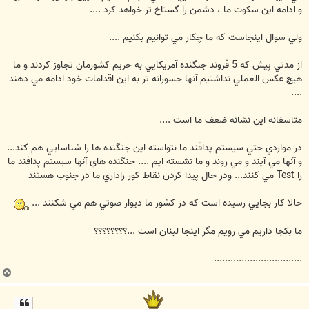
و ادامه اين سكوت ما ، دشمن را گستاخ تر خواهد كرد ....
ولي سوال اينجاست كه ما چكار مي توانيم بكنيم ....
از مدتي پيش كه 5 فروند جنگنده آمريكايي به حريم كشورمان تجاوز كردند و ما
هيچ عكس العملي نداشتيم آنها جسورانه تر به اين اقدامات خود ادامه مي دهند
....
متاسفانه اين نشانه ضعف ما است ....
در مواردي حتي سيستم پدافند ما نتواسته اين جنگنده ها را شناسايي هم كند...
و آنها مي آيند و مي روند و ما نشسته ايم .... جنگنده هاي آنها سيستم پدافند ما
را Test مي كنند... ودر حال پيدا كردن نقاط كور راداري ما در جنوب هستند
حالا كار بجايي رسيده است كه در كشور ما ديوار صوتي هم مي شكنند ...
ما بكجا داريم مي رويم مگر اينجا لبنان است ...؟؟؟؟؟؟؟؟
................................
ب
ا
ل