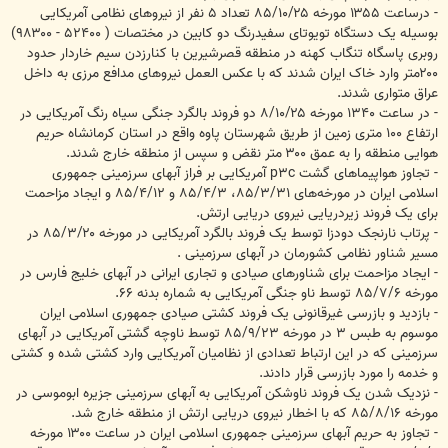
- درساعت ‪ ۱۳۵۵‬مورخه ‪ ۸۵/۱۰/۲۵‬تعداد ‪ ۵‬نفر از نیروهای نظامی آمریکایی
۲۰۰‬متر وارد خاک ایران شدند که با عکس العمل نیروهای مدافع مرزی به داخل
عراق متواری شدند.
- در ساعت ‪ ۱۳۴۰‬مورخه ‪ ۸/۱۰/۲۵‬دو فروند بالگرد جنگی سیاه رنگ آمریکایی در
ارتفاع ‪ ۱۰۰‬متری زمین از طریق شهرستان پاوه واقع در استان کرمانشاه حریم
هوایی منطقه را به عمق ‪ ۳۰۰‬متر نقض و سپس از منطقه خارج شدند.
- تجاوز هواپیماهای گشت ‪ p۳c‬آمریکایی بر فراز آبهای سرزمینی جمهوری
اسلامی ایران در مورخه‌های ‪ ۸۵/۴/۳ ،۸۵/۳/۳۱‬و ‪ ۸۵/۴/۱۲‬و ایجاد مزاحمت
برای یک فروند زیردریایی نیروی دریایی ارتش.
- پرتاب نارنجک دودزا توسط یک فروند بالگرد آمریکایی در مورخه ‪۸۵/۳/۲۰‬ در
مسیر شناور نظامی کشورمان در آبهای سرزمینی .
- ایجاد مزاحمت برای شناورهای صیادی و تجاری ایرانی در آبهای خلیج فارس در
مورخه ‪ ۸۵/۷/۶‬توسط ناو جنگی آمریکایی به شماره بدنه ‪.۶۶‬
- بازدید و بازرسی غیرقانونی یک فروند کشتی صیادی جمهوری اسلامی ایران
موسوم به طبس ‪ ۳‬در مورخه ‪ ۸۵/۹/۲۳‬توسط ناوچه گشتی آمریکایی در آبهای
سرزمینی که در این ارتباط تعدادی از نظامیان آمریکایی وارد کشتی شده و کشتی
و خدمه را مورد بازرسی قرار دادند.
- نزدیک شدن یک فروند ناوشکن آمریکایی به آبهای سرزمینی جزیره ابوموسی در
مورخه ‪ ۸۵/۸/۱۶‬که با اخطار نیروی دریایی ارتش از منطقه خارج شد.