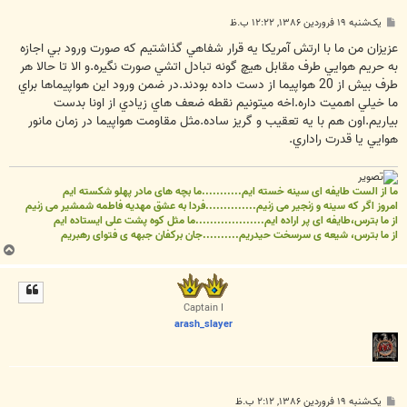
پ
یک‌شنبه ۱۹ فروردین ۱۳۸۶, ۱۲:۲۲ ب.ظ
س
ت
عزيزان من ما با ارتش آمريكا يه قرار شفاهي گذاشتيم كه صورت ورود بي اجازه
به حريم هوايي طرف مقابل هيچ گونه تبادل اتشي صورت نگيره.و الا تا حالا هر
طرف بيش از 20 هواپيما از دست داده بودند.در ضمن ورود اين هواپيماها براي
ما خيلي اهميت داره.اخه ميتونيم نقطه ضعف هاي زيادي از اونا بدست
بياريم.اون هم با يه تعقيب و گريز ساده.مثل مقاومت هواپيما در زمان مانور
هوايي يا قدرت راداري.
ما از الست طایفه ای سینه خسته ایم...........ما بچه های مادر پهلو شکسته ایم
امروز اگر که سینه و زنجیر می زنیم..............فردا به عشق مهدیه فاطمه شمشیر می زنیم
از ما بترس،طایفه ای پر اراده ایم...................ما مثل کوه پشت علی ایستاده ایم
از ما بترس، شیعه ی سرسخت حیدریم..........جان برکفان جبهه ی فتوای رهبریم
ب
ا
ل
ا
Captain I
arash_slayer
پ
یک‌شنبه ۱۹ فروردین ۱۳۸۶, ۲:۱۲ ب.ظ