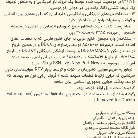
۸۴/۲/۶‬در موقعیت ثبت شده توسط یک فروند ناو آمریکایی و به منظور توقیف
یک فروند کشتی تانکر پانامایی در حوالی خورموسی.
‪ - ۳‬تخلفات نیروهای آمریکایی و انگلیسی علیه ‌ایران که با رویه‌های بین- المللی
و قوانین و مقررات رایج در تضاد قرار دارد
- ایجاد پست شنود جهت استراق سمع نیروهای انتظامی و نظامی در منطقه
شلمچه از مهرماه ‪ ۱۳۸۵‬به مدت ‪ ۳۰‬روز.
- استفاده‌از واژه مجعول خلیج عربی به جای خلیج فارس که به دفعات اتفاق
افتاده است. درمورخه ‪ ۸۵/۱۰/۱۸‬توسط رزمناوهای ‪ DD۸۸‬و در همین تاریخ
توسط ناوشکن DDG۸۷MASON‬ و توسط ناوشکن آمریکایی ‪DDG۸۴‬ در تاریخ
۴/۷/۸۵ - از تاریخ ‪ ۸۵/۱۰/۱۹‬تا ‪ ۸۵/۱۰/۲۰‬عبور زیردریایی اتمی صدمه دیده
آمریکایی موسوم به ‪SSN - ۷۵۰New Port News‬ از تنگه هرمز.
- تجاوز به حریم هوایی کشورمان به کرات و توسط پرواز ‪ RPV‬هواپیماهای بدون
سرنشین که دراین ارتباط قطعات منهدم شده ‪ ۶‬فروند از این نوع هواپیماها که
توسط پدافند هوایی جمهوری اسلامی ایران ساقط
گردیده است، قابل ارائه خواهد بود.
رگرفته شده از مطالب سایت دوست عزیزم R@mtin به ادرس
[External Link
Removed for Guests]
پاسگاه مرزي گدار... سراوان
جاده زابل به زاهدان ...تاسوکي
تقاطع بلوار بزرگمهر و معلم... زاهدان
بلوار ثارلله مجتمع نسترن ...زاهدان
پاسگاه مرزي ناجا... سراوان
تاريخ هيچ کدام را از ياد نخواهد برد...