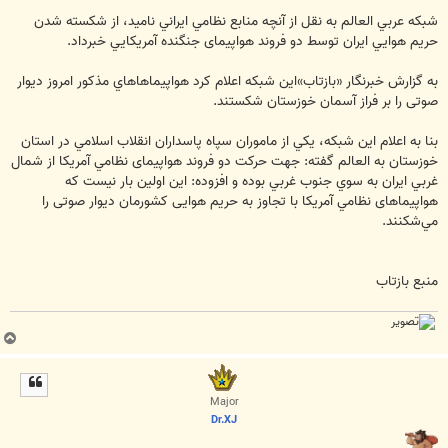
س
ت
شبكه عربي العالم به نقل از آنچه منابع نظامي ايراني ناميد، از شکسته شدن
حريم هوايي ايران توسط دو فروند هواپيمای جنگنده آمريکايي خبرداد.
به گزارش خبرنگار «بازتاب»اين شبكه اعلام كرد هواپيماهاهاي مذكور امروز ديوار
صوتی را بر فراز آسمان خوزستان شکستند.
بنا به اعلام اين شبكه، يكي از ماموران سپاه پاسداران انقلاب اسلامي در استان
خوزستان به العالم گفته: جهت حركت دو فروند هواپيمای نظامي آمريکا از شمال
غربي ايران به سوي جنوب غربي بوده و افزوده: اين اولين بار نيست كه
هواپيماهای نظامي آمريکا با تجاوز به حريم هوايی کشورمان ديوار صوتی را
مي‌شکنند.
منبع بازتاب
ب
ا
ل
ا
Major
Dr.XJ