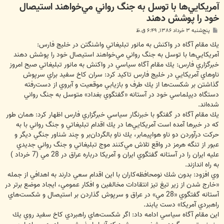
آمريكايي‌ها با توسل به جنگ رواني مي‌خواهند استيصال
خود را پوشش دهند
پ
پنج‌شنبه ۳ خرداد ۱۳۸۶, ۶:۴۹ ق.ظ
س
ت
يك مقام آگاه در واكنش به مانور تبليغاتي واشنگتن در خليج فارس:
آمريكايي‌ها با توسل به جنگ رواني مي‌خواهند استيصال خود را پوشش دهند
خبرگزاري فارس: يك مقام آگاه سياسي در واكنش به مانور تبليغاتي صبح امروز
ناوهاي آمريكايي در خليج فارس تاكيد كرد: سران كاخ سفيد براي سرپوش
گذاشتن بر شكست‌ها از يك طرف و بازيابي موقعيت و آبروي از دست‌رفته‌
دستگاه ديپلماسي خود در آستانه «گفتگوي بغداد» متوسل به جنگ رواني
شده‌اند.
يك مقام آگاه در گفتگو با خبرنگار سياسي خبرگزاري فارس اظهار كرد: همان طور
كه در خبرها آمده است آمريكايي‌ها در يك اقدام تبليغاتي و جنگ رواني با به
حركت درآوردن دو ناو هواپيما‌بر، يك ناو بالگردان‌بر و چند شناور جنگي ديگر و
عبور از تنگه هرمز در واقع تلاش مي‌كنند موج تبليغاتي و جنگ رواني جديدي
عليه ايران را در آستانه گفتگوي ايران و آمريكا درباره عراق در 28 مي (7 خرداد )
به راه اندازند.
وي افزود: بدون شك نومحافظه‌كاران با اين اقدام سعي دارند به اهدافي از جمله
«خارج شدن از زير تيغ تيز انتقادات مخالفين و افكار عمومي، ايجاد موضع برتر در
آستانه گفتگوي «28 مي» در عراق و سرپوش گذاردن بر استيصال و شكست‌هاي
راهبردي آمريكا» دست يابند.
اين مقام آگاه سياسي ادامه داد: اگر شكست‌هاي راهبردي كاخ سفيد روي يك