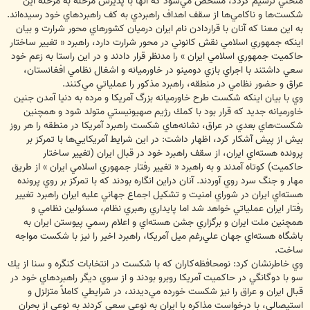
منحني ترسيم گردد، مشخص مي‌شود كه آنها با پذيرش مرحله به مرحله اين
شكست‌ها و ناكامي‌ها از سقف اهداف راهبردي به كف راهبردهاي خود رسيده‌اند.
به اين معنا كه آنان با قراردادن نام ايران درميان كشورهاي محور شرارت و بيان
اينكه جمهوري اسلامي نقش كانوني در محور شرارت دارد، راهبرد « تغيير ساختار
حاكميت جمهوري اسلامي ايران » را مدنظر قرار دادند و در اين راستا به زعم خود
سعي داشتند با اجراي بازي دومينو در خاورميانه و اشغال نظامي افغانستان،
عراق و حضور نظامي در منطقه، راهبرد مذكور را عملياتي مي‌كنند.
وي با بيان اينكه شكست طرح خاورميانه بزرگ آمريكا و مرده به دنيا آمدن جنين
خاورميانه جديد كه قرار بود با كمك رژيم صهيونيستي متولد شود و همچنين
شكست‌هاي بعدي در عراق، نشانه‌هاي شكست راهبرد آمريكا در منطقه را هر روز
بيش از پيش آشكار كرد، اظهار داشت: در اين شرايط آمريكايي‌ها با تمركز بر
پرونده هسته‌اي ايران، از سقف راهبرد خود در قبال ايران (تغيير ساختار
حاكميت) كوتاه آمدند و به راهبرد « تغيير رفتار جمهوري اسلامي ايران » از طريق
مهار و جنگ سرد روي آوردند. آنان دراين انگاره بودند كه با تمركز بر روي پرونده
هسته‌اي ايران در شوراي امنيت و تشكيل اجماع جهاني عليه ايران راهبرد تغيير
رفتار ايران عملياتي خواهد شد اما پايداري رهبري نظام، مسئولين نظامي و
همچنين ملت ايران و برگزاري جشن هسته‌اي و اعلام رسمي پيوستن ايران به
باشگاه هسته‌اي جهان علي‌رغم ميل آمريكا، راهبرد اخير را نيز با شكست مواجه
ساخت.
وي خاطرنشان كرد: نومحافظه‌كاران كه با شكست در انتخابات كنگره و سنا از يك
سو با دوگانگي در حاكميت آمريكا روبرو بودند و از سوي ديگر راهبردهاي خود در
قبال ايران و عراق را نيز شكست خورده مي‌ديدند، در شرايطي كاملاً متزلزل و
استيصالي، با درخواست مذاكره با ايران به نوعي سعي كردند به نوعي از بحران