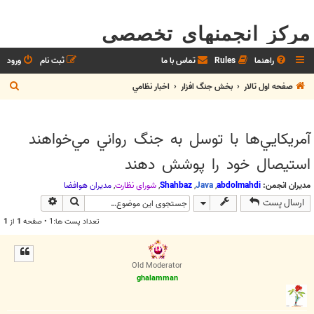
مرکز انجمنهای تخصصی
راهنما
Rules
تماس با ما
ثبت نام
ورود
ج
صفحه اول تالار
بخش جنگ افزار
اخبار نظامي
س
ت
آمريكايي‌ها با توسل به جنگ رواني مي‌خواهند
ج
استيصال خود را پوشش دهند
و
مدیران انجمن:
abdolmahdi
,
Java
,
Shahbaz
,
شوراي نظارت
,
مديران هوافضا
جستجو
جستجوی پیش
ارسال پست
تعداد پست ها:1 • صفحه
1
از
1
Old Moderator
ghalamman