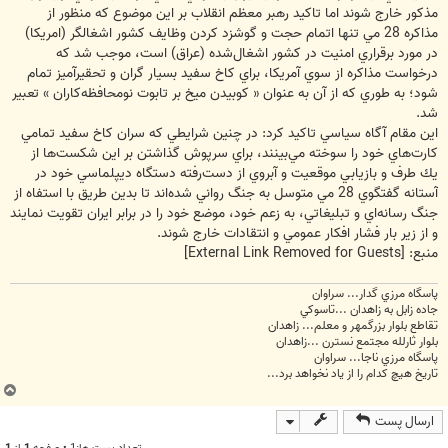
مذكور خارج شوند اما تاكيد رهبر معظم انقلاب بر اين موضوع كه منظور از
مذاكره 28 مي تنها اتمام حجت و گوشزد كردن وظايف كشور اشغالگر (امريكا)
در مورد برقراري امنيت در كشور اشغال‌شده (عراق) است، موجب شد كه
درخواست مذاكره از سوي آمريكا، براي كاخ سفيد بسيار گران و تحقير‌آميز تمام
شود؛ به طوري كه از آن به عنوان « كوبيدن ميخ بر تابوت نومحافظه‌كاران » تعبير
شد.
اين مقام آگاه سياسي تاكيد كرد: در چنين شرايطي كه سران كاخ سفيد تمامي
كارت‌هاي خود را سوخته مي‌بينند، براي سرپوش گذاشتن بر اين شكست‌ها از
يك طرف و بازيابي موقعيت و آبروي از دست‌رفته‌ دستگاه ديپلماسي خود در
آستانه گفتگوي 28 مي متوسل به جنگ رواني شده‌اند تا بدين طريق با استفاه از
جنگ رسانه‌اي و تبليغاتي، به زعم خود، موضع خود را در برابر ايران تقويت نمايند
و از زير بار فشار افكار عمومي و انتقادات خارج شوند.
منبع:
[External Link Removed for Guests]
پاسگاه مرزي گدار... سراوان
جاده زابل به زاهدان ...تاسوکي
تقاطع بلوار بزرگمهر و معلم... زاهدان
بلوار ثارلله مجتمع نسترن ...زاهدان
پاسگاه مرزي ناجا... سراوان
تاريخ هيچ کدام را از ياد نخواهد برد...
ب
ا
ارسال پست
ل
ا