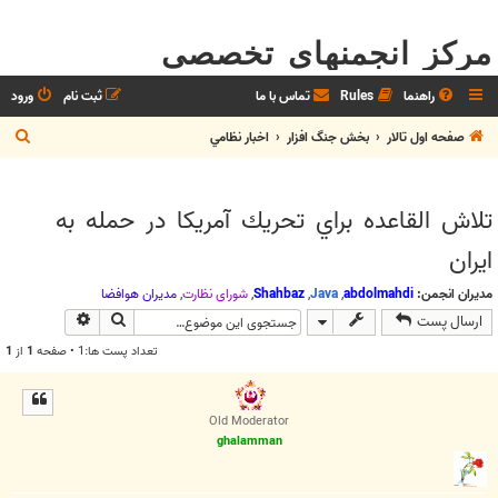
مرکز انجمنهای تخصصی
راهنما
Rules
تماس با ما
ثبت نام
ورود
ج
صفحه اول تالار
بخش جنگ افزار
اخبار نظامي
س
ت
تلاش القاعده براي تحريك آمريكا در حمله به
ج
ايران
و
مدیران انجمن:
abdolmahdi
,
Java
,
Shahbaz
,
شوراي نظارت
,
مديران هوافضا
جستجو
جستجوی پیش
ارسال پست
تعداد پست ها:1 • صفحه
1
از
1
Old Moderator
ghalamman