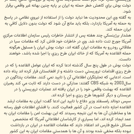
دولت بوش براي كاهش خطر حمله به ايران بر پايه چنين بهانه غير واقعي برقرار
شود.
به گقته وي اين محدوديت ها نبايد دولت را از استفاده از نيروي نظامي در پاسخ
به حمله به آمريكا بازدارد، بلكه بايد مانع آن شود كه دولت بدون دلايل كافي به
ايران حمله كند.
هشدار برژينسكي چند هفته پس از انتشار خاطرات رئيس سازمان اطلاعات مركزي
آمريكا جورج تنت داده شد. وي در خاطرات خود فاش كرد كه مقامات سيا در
ملاقاتي رودررو به مقامات ايران گفته اند، دولت بوش ايران را مسئول هرگونه
حمله القاعده به آمريكا كه از خاك ايران طرح ريزي يا اجرا شده باشد، خواهند
دانست.
دولت بوش در طول پنج سال گذشته ادعا كرده كه ايران عوامل القاعده را كه در
طرح ريزي اقدامات تروريستي دست داشته و از افغانستان فرار كرده اند پناه داده
است. ادعايي كه تحليلگران اطلاعاتي آن را تاييد نمي كنند. مقامات پنتاگون در
سال2003 به شبكه CBS گفتند: مداركي در دست دارند كه ثابت مي كند رهبران
القاعده كه بهشت واقعي خود را در ايران يافته اند عمليات تروريستي را در
عربستان و ديگر كشورها طرح ريزي و اجرا كرده اند.
سپس دونالد رامسفلد وزير دفاع با تاييد اين ادعا گفت: ايران به مقامات ارشد
القاعده اجازه داده است در آن كشور فعاليت كنند. با افشاي اطلاعات فوق رسانه
ها و مخاطبان آن ها به اين نتيجه رسيدند كه اين بهشت امن را مقامات ايران به
عمد ايجاد كرده اند، اما بسياري از كارشاسان اطلاعاتي آمريكا كه متخصص
مسائل خليج فارس اند اعتقاد دارند كه مقامات القاعده در ايران در بازداشت
نبوده بلكه مخفي شده بودند و آن ها با همدستي مقامات ايران به اين كشور