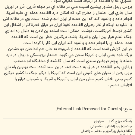
كشوري كه با القاعده در ارتباط است معرفي شود .
بروس ريدل مشاور پيشين امنيت ملي در مقاله اي در مجله فارين افرز در اوريل
سال جاري اين احتمال را مطرح كرد كه امكان دارد القاعده حمله اي عليه آمريكا
انجام داده و وانمود كند كه اين حمله از ايران انجام شده است. وي در مقاله اش
با اشاره به اينكه از نظر رهبران القاعده نفوذ ايران در عراق خطرناكتر از اشغال اين
كشور توسط آمريكاست، نوشت: ممكن است اسامه بن لادن به دنبال راه اندازي
جنگ تمام عيار بين ايران و آمريكا باشد. بزرگترين خطر اين است كه القاعده
عمدا حمله اي را انجام دهد و وانمود كند ايران اين كار را كرده است.
در اين گزارش آمده است كه القاعده از ضرورت به جان هم انداختن دو دشمن
بزرگ خود يعني ايران و آمريكا سخن مي گويد. هشدار برژينسكي و ريدل در باره
حمله با پرچم دروغين سندي است كه سال گذشته از مخفيگاه ابو مصعب
زرقاوي رهبر القاعده در عراق به دست آمد. دراين سند آمده است بهترين راه براي
برون رفتن از بحران هاي كنوني اين است كه آمريكا را درگير جنگ با كشور ديگري
كنيم يعني تلاش كنيم تنش بين ايران و آمريكا و آمريكا و شيعيان عراق را
افزايش دهيم .
منبع:
[External Link Removed for Guests]
پاسگاه مرزي گدار... سراوان
جاده زابل به زاهدان ...تاسوکي
تقاطع بلوار بزرگمهر و معلم... زاهدان