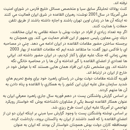
نرفته اند.
كنث پولاك تحليلگر سابق سيا و متخصص مسائل خليج فارس در شوراي امنيت
ملي آمريكا در سال2001 نوشت: رهبران القاعده در شرق ايران فعاليت مي كنند
نه اينكه آن ها در زندان اوين تهران باشند و اجازه داشته باشند از طريق تلفن
حملات را هدايت كنند.
اگر چه تعداد زيادي از افراد در دولت بوش با حمله نظامي به ايران مخالفند،
ديك چني معاون رئيس جمهور از اين اقدام حمايت مي كند. وي همچنان به
برجسته ساختن حضور مقامات القاعده در ايران ادامه مي دهد. چني در مصاحبه
اي با فاكس نيوز گفت: ما متقاعد شده ايم كه مقامات القاعده از بهار 2003
يعني زماني كه جنگ عليه عراق را آغاز كرديم، در ايران حضور داشته اند. ايراني
ها تعدادي از اعضاي القاعده را گير انداخته و آن ها را در محاصره خانگي نگه
داشته اند. وي مشخص نكرد اين افراد همان هايي هستند كه با عوامل خود در
خارج از ايران در ارتباط اند.
فوريه گذشته مقامات دولت بوش در راستاي راهبرد خود براي وضع تحريم هاي
شديد سازمان ملل عليه ايران اين كشور را به همكاري با القاعده و پناه دادن به
آن ها متهم كردند.
بر اساس گزارش واشنگتن پست در دهم فوريه سال جاري راهبرد معرفي ايران به
عنوان همكار القاعده توسط يكي از مشاوران ناشناخته بوش كه خواستار رويكرد
تهاجمي تر آمريكا عليه ايران است طرح ريزي شد.
بر اساس نوشته واشنگتن پست با وجود گزارش سيا مبني بر اينكه ايران دو تن از
اعضاي القاعده را كه قصد داشتند از ايران به پاكستان بروند، بازداشت كرده،
نومحافظه كاران دولت بوش همچنان خواستار آن بودند كه ايران به عنوان