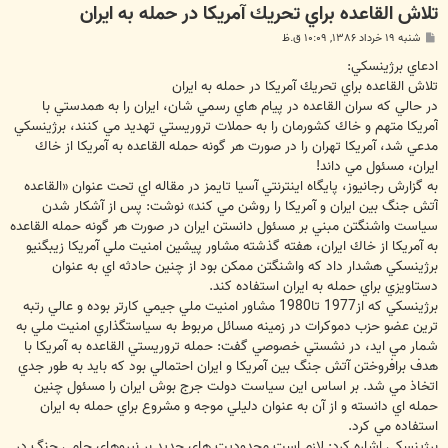
تلاش القاعده براي تحريك آمريكا در حمله به ايران
پ
شنبه ۱۹ خرداد ۱۳۸۶, ۱۰:۰۹ ق.ظ
س
ت
ادعاي برژينسكي:
تلاش القاعده براي تحريك آمريكا در حمله به ايران
در حالي كه سران القاعده در پيام هاي رسمي شان، ايران را به همدستي با
آمريكا متهم و خاك كشورمان را به حملات تروريستي تهديد مي كنند، برژينسكي
مدعي شد، آمريكا تهران را در صورت هر گونه حمله القاعده به آمريكا از خاك
ايران، مسئول مي داند!
به گزارش رجانيوز، پايگاه اينترنتي آسيا تايمز در مقاله اي تحت عنوان «القاعده
آتش جنگ بين ايران و آمريكا را روشن مي كند» نوشت: پس از آشكار شدن
سياست واشنگتن مبني بر مسئول دانستن ايران در صورت هر گونه حمله القاعده
به آمريكا از خاك ايران، هفته گذشته مشاور پيشين امنيت ملي آمريكا زيبگنيو
برژينسكي هشدار داد كه واشنگتن ممكن بود از چنين حادثه اي به عنوان
دستاويزي براي حمله به ايران استفاده كند.
برژينسكي كه از1977 تا1980 مشاور امنيت ملي جيمي كارتر بوده و عالي رتبه
ترين عضو حزب دموكرات در زمينه مسائل مربوط به سياستگذاري امنيت ملي به
شمار مي ايد، در نشستي خصوصي گفت: حمله تروريستي القاعده به آمريكا با
هدف برافروختن آتش جنگ بين آمريكا و ايران احتمالي بود كه بايد به طور جدي
اتخاذ مي شد. بر اساس اين سياست دولت جرج بوش ايران را مسئول چنين
حمله اي دانسته و از آن به عنوان دليلي موجه و مشروع براي حمله به ايران
استفاده مي كرد.
برژينسكي اشاره كرد: لازم است محدوديت هاي جديد بر نيروهاي حامي جنگ در