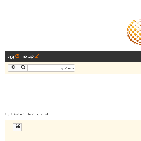
ثبت نام
ورود
جستجو
جستجو
تعداد پست ها:1 • صفحه
1
از
1