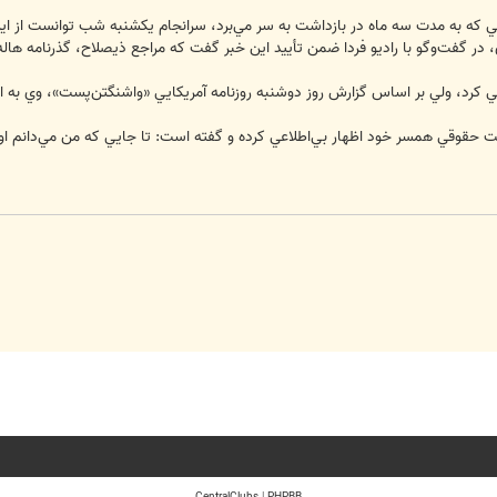
ايي که به مدت سه ماه در بازداشت به سر مي‌برد، سرانجام يکشنبه شب توانست از اي
در گفت‌وگو با راديو فردا ضمن تأييد‌ اين خبر گفت که مراجع ذيصلاح، گذرنامه هال
عي کرد، ولي بر اساس گزارش روز دوشنبه روزنامه آمريکايي «واشنگتن‌پست»، وي به
ت حقوقي همسر خود اظهار بي‌اطلاعي کرده و گفته است: تا جايي که من مي‌دانم او 
CentralClubs
|
PHPBB