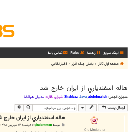
لینک سریع
راهنما
Rules
تماس با ما
صفحه اول تالار
بخش جنگ افزار
اخبار نظامي
هاله اسفندياري از ايران خارج شد
مدیران انجمن:
abdolmahdi
,
Java
,
Shahbaz
,
شوراي نظارت
,
مديران هوافضا
جستجو
جستجوی پی
ارسال پست
هاله اسفندياري از ايران خارج 
پ
توسط
ghalamman
»
دوشنبه ۱۲ شهریور ۱۳۸۶, ۹:۴۱ ب.ظ
س
Old Moderator