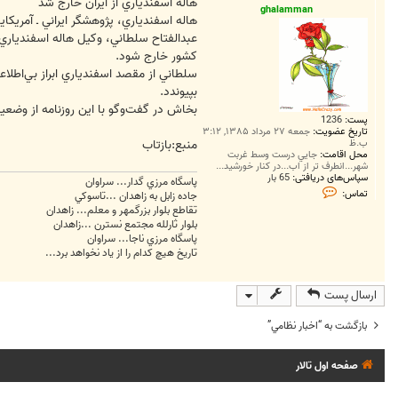
ت
هاله اسفندياري از ايران خارج شد
ghalamman
هاله اسفندياري، پژوهشگر ايراني ـ آمريک
عبدالفتاح سلطاني، وکيل هاله اسفندياري، 
کشور خارج شود.
سلطاني از مقصد اسفندياري ابراز بي‌اطلا
بپيوندد.
بخاش در گفت‌وگو با اين روزنامه از وضعي
پست:
1236
تاریخ عضویت:
جمعه ۲۷ مرداد ۱۳۸۵, ۳:۱۲
ب.ظ
منبع:بازتاب
محل اقامت:
جايي درست وسط غربت
شهر...انطرف تر از اب...در کنار خورشيد...
سپاس‌های دریافتی:
65 بار
پاسگاه مرزي گدار... سراوان
ت
تماس:
جاده زابل به زاهدان ...تاسوکي
م
تقاطع بلوار بزرگمهر و معلم... زاهدان
ا
س
بلوار ثارلله مجتمع نسترن ...زاهدان
g
پاسگاه مرزي ناجا... سراوان
h
تاريخ هيچ کدام را از ياد نخواهد برد...
a
l
a
m
ارسال پست
m
a
بازگشت به “اخبار نظامي”
n
صفحه اول تالار