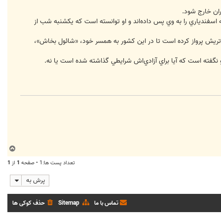
ران خارج شود.
ه اسفندياري را به وي پس داده‌اند و او توانسته است که يکشنبه شب از
 اتريش پرواز کرده است تا در اين کشور به همسر خود، «شائول بخاش»،
نگفته است که آيا براي آزادي‌اش شرايطي گذاشته شده است يا نه.
ب
ا
تعداد پست ها:1 • صفحه
1
از
1
ل
ا
پرش به
تماس با ما
Sitemap
حذف کوکی ها