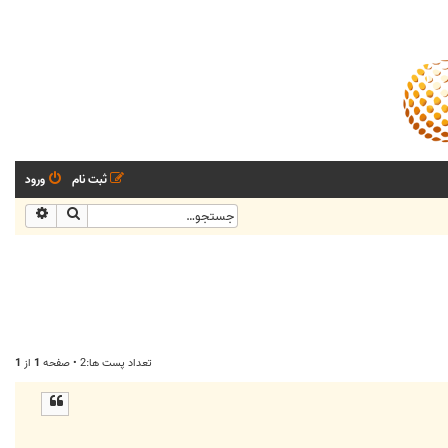
ثبت نام
ورود
جستجو
جستجو
تعداد پست ها:2 • صفحه
1
از
1