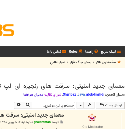
لینک سریع
راهنما
Rules
تماس با ما
صفحه اول تالار
بخش جنگ افزار
اخبار نظامي
معمای جدید امنیتی: سرقت های زنجیره ای لپ 
مدیران انجمن:
abdolmahdi
,
Java
,
Shahbaz
,
شوراي نظارت
,
مديران هوافضا
جستجو
جستجوی پی
ارسال پست
معمای جدید امنیتی: سرقت ها
پ
توسط
ghalamman
»
دوشنبه ۱۲ شهریور ۱۳۸۶, ۹:۵۲ ب.ظ
س
Old Moderator