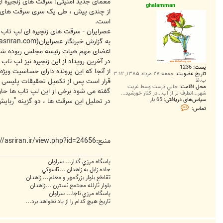
ت
معمای جدید امنیتی: سرقت های زنجیره ا
ghalamman
از چندی پیش ، طی یک سری سرقت های مش
است.
عصرایران - سرقت های زنچیره ای لپ تاب
اعضای مهم هیات رئیسه مجلس ربوده شد
در آخرین رویداد از این زنجیره نیز لپ تا
پست:
1236
از آنجا که این پرونده دارای حساسیت ویژه
تاریخ عضویت:
جمعه ۲۷ مرداد ۱۳۸۵, ۳:۱۲
ب.ظ
قرار است پس از تکمیل تحقیقات پلیسی و 
محل اقامت:
جايي درست وسط غربت
گفته می شود برخی از این لپ تاب ها حاو
شهر...انطرف تر از اب...در کنار خورشيد...
سپاس‌های دریافتی:
65 بار
در تحلیل این سرقت ها ، دو گزینه "ربا
ت
تماس:
م
ا
س
g
h
منبع:http://asriran.ir/view.php?id=24656
a
l
a
پاسگاه مرزي گدار... سراوان
m
جاده زابل به زاهدان ...تاسوکي
m
a
تقاطع بلوار بزرگمهر و معلم... زاهدان
n
بلوار ثارلله مجتمع نسترن ...زاهدان
پاسگاه مرزي ناجا... سراوان
تاريخ هيچ کدام را از ياد نخواهد برد...