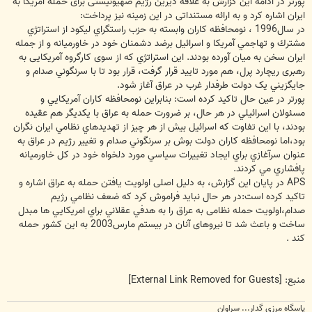
پورتر در ادامه اين گزارش به علاقه دیرین رژیم صهیونیستی برای حمله آمریکا به
ایران اشاره کرد و به ارائه مستنداتی در این زمینه نیز پرداخت:
در سال1996 ، نومحافظه كاران وابسته به حزب راستگراي ليكود از استراتژي
مشترك و تهاجمي آمريكا و اسرائيل برضد دشمنان خود در خاورميانه و از جمله
ايران سخن به ميان آورده بودند. اين استراتژي که از سوی کارگروه آمریکایی به
رهبری ريچارد پرل، هم مورد تایید قرار گرفت، قرار بود تا با سرنگوني صدام و
جايگزيني یک دولت طرفدار غرب در عراق آغاز شود.
پورتر در عین حال تاکید کرده است: بنابراین نومحافظه كاران آمريكايي و
مسئولان اسرائيلي در هر حال، بر ضرورت حمله به عراق با يكديگر هم عقیده
بودند، با این تفاوت كه اسرائيل بيش از هر چيز از تهديدهاي نظامي ايران نگران
بود،اما نومحافظه كاران دولت بوش بر سرنگوني صدام و تغيير رژيم در عراق به
عنوان سرآغازي براي ايجاد تغييرات سياسي مورد دلخواه خود در كل خاورميانه
پافشاري مي کردند.
APS در پايان اين گزارش، به دلیل اصلی اولویت یافتن حمله به عراق اشاره و
تاكيد کرده است:در هر حال نبايد فراموش كرد كه ضعف نظامي رژيم
صدام،اولویت حمله نظامی به عراق را به هدفي عقلاني براي امريكايي ها مبدل
ساخت و باعث شد تا نیروهای آنان در بيستم مارس2003 به اين كشور حمله
كند .
منبع:
[External Link Removed for Guests]
پاسگاه مرزي گدار... سراوان