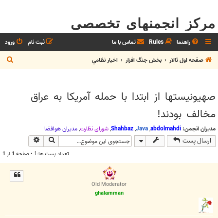
مرکز انجمنهای تخصصی
راهنما
Rules
تماس با ما
ثبت نام
ورود
ج
صفحه اول تالار
بخش جنگ افزار
اخبار نظامي
س
ت
صهیونیستها از ابتدا با حمله آمریکا به عراق
ج
مخالف بودند!
و
مدیران انجمن:
abdolmahdi
,
Java
,
Shahbaz
,
شوراي نظارت
,
مديران هوافضا
جستجو
جستجوی پیش
ارسال پست
تعداد پست ها:1 • صفحه
1
از
1
Old Moderator
ghalamman