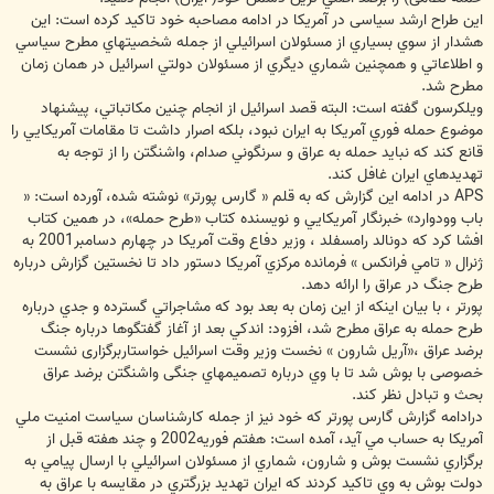
این طراح ارشد سیاسی در آمریکا در ادامه مصاحبه خود تاکید کرده است: این
هشدار از سوي بسياري از مسئولان اسرائيلي از جمله شخصيتهاي مطرح سياسي
و اطلاعاتي و همچنین شماري ديگري از مسئولان دولتي اسرائيل در همان زمان
مطرح شد.
ويلكرسون گفته است: البته قصد اسرائيل از انجام چنين مكاتباتي، پيشنهاد
موضوع حمله فوري آمريكا به ايران نبود، بلكه اصرار داشت تا مقامات آمريكايي را
قانع كند كه نبايد حمله به عراق و سرنگوني صدام، واشنگتن را از توجه به
تهديدهاي ايران غافل کند.
APS در ادامه اين گزارش که به قلم « گارس پورتر» نوشته شده، آورده است: «
باب وودوارد» خبرنگار آمريكايي و نویسنده كتاب «طرح حمله»، در همین کتاب
افشا كرد كه دونالد رامسفلد ، وزير دفاع وقت آمريكا در چهارم دسامبر2001 به
ژنرال « تامي فرانكس » فرمانده مركزي آمريكا دستور داد تا نخستين گزارش درباره
طرح جنگ در عراق را ارائه دهد.
پورتر ، با بيان اينكه از اين زمان به بعد بود كه مشاجراتي گسترده و جدي درباره
طرح حمله به عراق مطرح شد، افزود: اندكي بعد از آغاز گفتگوها درباره جنگ
برضد عراق ،«آريل شارون » نخست وزير وقت اسرائيل خواستاربرگزاری نشست
خصوصی با بوش شد تا با وي درباره تصميمهاي جنگی واشنگتن برضد عراق
بحث و تبادل نظر كند.
درادامه گزارش گارس پورتر که خود نیز از جمله كارشناسان سياست امنيت ملي
آمريكا به حساب مي آيد، آمده است: هفتم فوريه2002 و چند هفته قبل از
برگزاري نشست بوش و شارون، شماري از مسئولان اسرائيلي با ارسال پيامي به
دولت بوش به وي تاكيد كردند كه ايران تهديد بزرگتري در مقايسه با عراق به