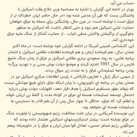
حساب مي آيد.
پورتر در ادامه این گزارش با اشاره به مصاحبه وزير دفاع وقت اسرائيل با
واشنگتن پست که طی آن مدعی شده بود «در حال حاضر ايران خطرناك تر از
عراق است » نوشته است: در عين حال، واشنگتن براي حمله به عراق خواهان
حمايت علني اسرائيل هم نبود و حتی انتظار داشت كه اسرائيل به منظور
جلوگیری از براگیختن واکنش منفی اعراب ، از حمايت آشكار از جنگ علیه عراق
خودداري كند.
این كارشناس امنیتی آمریکا در ادامه گزارش خود نوشته است: در ماه اكتبر
همان سال، هم فرمانده ارتش و هم فرمانده اطلاعات نظامي اسرائيل با انتشار
بيانيه هايي، به روند صعودي برتري نظامي اسرائيل بر عراق از زمان جنگ خليج
فارس در سال 1991 اشاره کردند و موضع دولت بوش مبنی بر « تهديد بزرگ»
بودن برنامه تسليحاتي عراق را به شدت زير سوال بردند.
از سویی دیگر ژنرال « اهارون فاركاش » رئيس اطلاعات مركزي اسرائيل نیز در
همان زمان در برنامه اي تلويزيوني، با بيان اينكه عراق داراي هيچ موشكي نيست
كه بتواند بطور مستقيم اسرائيل را هدف قرار دهد، اظهارات دولت بوش درباره
احتمال توسعه تسليحات هسته اي عراق در کوتاه مدت را كاملا بي ارزش خواند
و اعلام کرد كه عراق، حداقل تا چهار سال پس از آن هم قادر به دسترسي به
تسليحات هسته اي نخواهد بود.
این نویسنده آمریکایی در بیان علت مخالفت رژیم صهیونیستی با اولویت جنگ
در عراق نوشته است: بيشتر استراتژيستهاي اسرائيلي هشدار داده بودند كه
سرنگوني رژيم صدام حسين، تعادل قوا ميان ايران و عراق را در خاورميانه برهم
می زند.