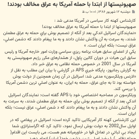
صهیونیستها از ابتدا با حمله آمریکا به عراق مخالف بودند!
پ
دوشنبه ۱۲ شهریور ۱۳۸۶, ۱۰:۰۱ ب.ظ
س
ت
کارشناس کهنه کار سیاسی در آمریکا مدعی شد :
صهیونیستها از ابتدا با حمله آمریکا به عراق مخالف بودند!
«نمايندگان اسرائيل اندكي بعد از آنكه از تصميم بوش براي حمله به عراق مطمئن
شدند، به سرعت به آن واكنش نشان دادند و به ما پیغام دادند كه دشمن اصلي،
عراق نيست؛ بلكه ايران است. »
يكي از اعضاي سابق هيات برنامه ريزي سياسي وزارت امور خارجه آمريكا و رئیس
سابق اين هيات در دوران كالين پاول، از هشدارهای مکرر رژیم صهیونیستی به
آمريكا در سال 2001 در خصوص حمله نظامی به عراق خبر داد.
به گزارش رجانیوز، پايگاه خبري APS در گزارشي با بيان اين مطلب به نقل از
«لارنس ويلكرسون» مدعی شد: اسرائيل در آن زمان همچنين از دولت بوش
خواسته بود تا به جای عراق، حمله به ايران، به عنوان اصلي ترين دشمن آمريكا
را بررسي کند.
ويلكرسون در مصاحبه اختصاصي خود با APS گفته است: نمايندگان اسرائيل
اندكي بعد از آنكه از تصميم بوش براي حمله به عراق مطمئن شدند، به سرعت به
آن واكنش نشان دادند و به ما پیغام دادند كه د شمن اصلي، عراق نيست؛ بلكه
ايران است.
این کارشناس کهنه کار آمریکایی تاكيد كرده است: اسرائيل در پيغامي که در
اوايل سال2002 به دولت بوش ارسال نمود، تاكيد كرد که اگراستراتژی شما
ايجاد بي ثباتي در تعادل قوا در خاورمیانه هم هست، می بایست اين اقدام(
حمله نظامی) را برضد اصلي ترين دشمن خود( ایران) انجام دهيد.