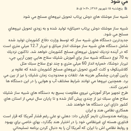
مي شود
پ
پنج‌شنبه ۱۵ شهریور ۱۳۸۶, ۱۰:۲۰ ق.ظ
س
ت
شبيه ساز موشك هاي دوش پرتاب تحويل نيروهاي مسلح مي شود
شبيه ساز موشك دوش پرتاب «ميثاق» توليد شده و به زودي تحويل نيروهاي
مسلح مي شود.
جديدترين دستگاه هاي شبيه ساز كه توسط وزارت دفاع كشورمان توليد شده
شامل دستگاه هاي شبيه ساز موشك انداز ميثاق و تيربار 12.7 ميلي متري است
كه در آينده نزديك تحويل نيروهاي مسلح كشورمان خواهد شد. تاكنون نزديك
به 70 نوع دستگاه شبيه ساز براي آموزش شليك سلاح هايي چون آرپي جي،
تيربار دوشكا، خمپاره انداز 60 ميلي متري و چند نوع سلاح سبك مثل
كلاشينكوف و كلت كمري تحويل نيروهاي مسلح كشورمان شده كه علاوه بر
پايين آوردن چشمگير هزينه ها، تلفات و محدوديت زمان شليك را نيز از بين مي
برد. همچنين نيروها مي توانند شرايط مختلف آب و هوايي را در اين دستگاه ها
تمرين كنند.
طرح تجهيز مراكز آموزشي نيروي مقاومت بسيج به دستگاه هاي شبيه ساز شليك
سلاح هاي سبك نيز از چندي پيش آغاز شده و تا پايان سال نيمي از استان هاي
كشور داراي اين دستگاه ها خواهند شد.
همكاري نظامي هند و ايران
روزنامه هندوستان تايمز گزارش داد: دهلي نو علي رغم فشار آمريكا كه قرار است
فناوري هسته اي غيرنظامي خود را در اختيار هند بگذارد، بهاي خاصي براي بهبود
و روابط نظامي اش با ايران كه آمريكا آن را به دنبال كردن برنامه تسليحاتي