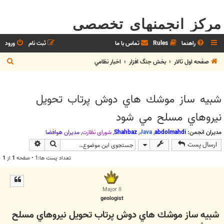
مرکز انجمنهای تخصصی
راهنما
Rules
تماس با ما
ثبت نام
ورود
ج
صفحه اول تالار
بخش جنگ افزار
اخبار نظامي
س
ت
شبيه ساز موشك هاي دوش پرتاب تحويل
ج
نيروهاي مسلح مي شود
و
مدیران انجمن:
abdolmahdi
,
Java
,
Shahbaz
,
شوراي نظارت
,
مديران هوافضا
جستجو
جستجوی پیش
ارسال پست
تعداد پست ها:1 • صفحه
1
از
1
Major II
geologist
شبيه ساز موشك هاي دوش پرتاب تحويل نيروهاي مسلح