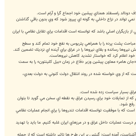
لاف دونالد رامسفلد همتاي پيشين خود اجماع گرا و آرام است.
 تواند در نزاع داخلي به گونه اي پيروز شود كه وي بدون باقي گذاشتن
 از بازيگران اصلي باشد كه توانسته است اقدامات براي تقابل نظامي با ايران
 مباحث پشت پرده را با همراهي پتريوس به نفع خود تمام كند و سطح
ش نيروها رسانده و بقاي نيروها را در عراق براي آينده اي نزديك تضمين كند.
 خود اعلام كرد كه خواستار تشديد كاهش نيروهاست.
«جان هامر» معاون پيشين وزير دفاع در زمان «بيل كلينتون» را به سمت
است كه از وي خواسته شده در روند انتقال دولت كنوني به دولت بعدي،
ه عراق بسيار سياست زده شده است.
كه از تمايلات خود براي رسيدن عراق به نقطه اي سخن مي گويد تا بتوان
رفع شود.
 است كه با موفقيت توانسته اقدامات تندروها را براي انجام عمليات نظامي
درست عمليات داخل عراق و در مرزهاي ايران غلبه كنيم. ما بايد با تهديد
ن آشناست، آمده است: گيتس بر اين طرح ها تاثير داشته است كه از جمله