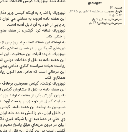
ت
هفته نامه نيوزويك: گيتس اقدامات نظامي 
geologist
پست:
84
تاریخ عضویت:
سه‌شنبه ۱۴ شهریور ۱۳۸۵,
نيوزويك با اشاره به اينكه گيتس وزير دفا
۱۰:۱۴ ق.ظ
اين هفته نامه افزود: به سختي مي توان 
سپاس‌های ارسالی:
3 بار
سپاس‌های دریافتی:
47 بار
رد پايي از خود به آن نايل آمده است.
نيوزويك اضافه كرد: گيتس، در هفته هاي اخ
را خثني كند.
به نوشته اين هفته نامه، چند روز پس از
نيروهاي آمريكايي را در همان تعدادي نگه د
نيوزويك افزود: اثبات اين موفقيت، اين
اين هفته نامه به نقل از مقامات دولتي آ
رياست هيات سياست گذاري دفاعي برمي گ
اين درحالي است كه هامر، هم اكنون رياست
همكاري كند.
نيوزويك نوشت: گيتس همچنين برخلاف ديگر
اين هفته نامه به نقل از مشاوران گيتس ا
بنابراين گزارش يكي از مقامات ارشد وزار
حمايت كامل هر دو حزب را بدست آورد، تا
همچنين به نوشته اين هفته نامه، گيتس درب
در داخل ايران، در واكنش به مداخله ايران
وي حتي در مصاحبه اي با شبكه خبري فاكس 
ايران در درون مرزهاي عراق پاسخ دهيم و ن
گفتني است در اين گزارش به نقل از منابع