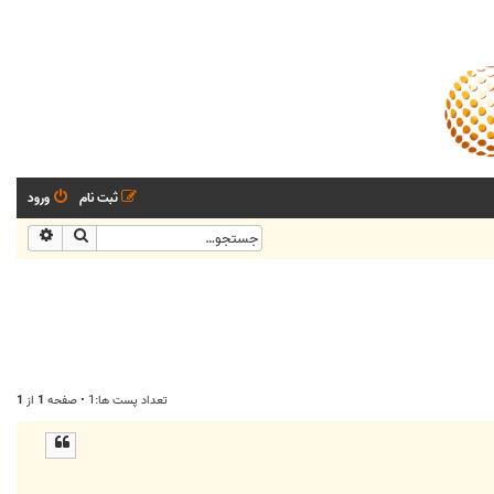
ثبت نام
ورود
جستجو
جستجو
تعداد پست ها:1 • صفحه
1
از
1