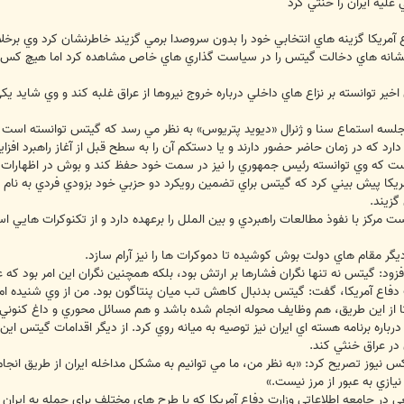
عليه ايران را خنثي كرد
ع آمريكا گزينه هاي انتخابي خود را بدون سروصدا برمي گزيند خاطرنشان كرد وي برخ
نشانه هاي دخالت گيتس را در سياست گذاري هاي خاص مشاهده كرد اما هيچ كس نمي
ير توانسته بر نزاع هاي داخلي درباره خروج نيروها از عراق غلبه كند و وي شايد يكي
 جلسه استماع سنا و ژنرال «ديويد پتريوس» به نظر مي رسد كه گيتس توانسته است
ارد كه در زمان حاضر حضور دارند و يا دستكم آن را به سطح قبل از آغاز راهبرد افزاي
 است كه وي توانسته رئيس جمهوري را نيز در سمت خود حفظ كند و بوش در اظهارات
مريكا پيش بيني كرد كه گيتس براي تضمين رويكرد دو حزبي خود بزودي فردي به نام 
زيند.
 مركز با نفوذ مطالعات راهبردي و بين الملل را برعهده دارد و از تكنوكرات هايي 
 مقام هاي دولت بوش كوشيده تا دموكرات ها را نيز آرام سازد.
فزود: گيتس نه تنها نگران فشارها بر ارتش بود، بلكه همچنين نگران اين امر بود ك
ت دفاع آمريكا، گفت: گيتس بدنبال كاهش تب ميان پنتاگون بود. من از وي شنيده ام 
 از اين طريق، هم وظايف محوله انجام شده باشد و هم مسائل محوري و داغ كنوني 
اره برنامه هسته اي ايران نيز توصيه به ميانه روي كرد. از ديگر اقدامات گيتس اين
 در عراق خنثي كند.
نيوز تصريح كرد: «به نظر من، ما مي توانيم به مشكل مداخله ايران از طريق انجام 
يازي به عبور از مرز نيست.»
ي در جامعه اطلاعاتي وزارت دفاع آمريكا كه با طرح هاي مختلف براي حمله به ايرا