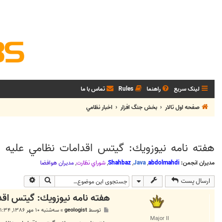
لینک سریع
راهنما
Rules
تماس با ما
صفحه اول تالار
بخش جنگ افزار
اخبار نظامي
هفته نامه نيوزويك: گيتس اقدامات نظامي عليه اي
مدیران انجمن:
abdolmahdi
,
Java
,
Shahbaz
,
شوراي نظارت
,
مديران هوافضا
جستجو
جستجوی پی
ارسال پست
هفته نامه نيوزويك: گيتس اقدا
پ
توسط
geologist
»
سه‌شنبه ۱۰ مهر ۱۳۸۶, ۱:۳۴ ب.ظ
س
Major II