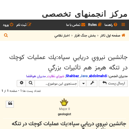
مرکز انجمنهای تخصصی
راهنما
Rules
تماس با ما
ثبت نام
ورود
ج
صفحه اول تالار
بخش جنگ افزار
اخبار نظامي
س
ت
جانشين نيروي دريايي سپاه:يك عمليات كوچك
ج
در تنگه هرمز هم تأثيرات بزرگي
و
مدیران انجمن:
abdolmahdi
,
Java
,
Shahbaz
,
شوراي نظارت
,
مديران هوافضا
جستجو
جستجوی پیش
ارسال پست
تعداد پست ها:1 • صفحه
1
از
1
Major II
geologist
جانشين نيروي دريايي سپاه:يك عمليات كوچك در تنگه