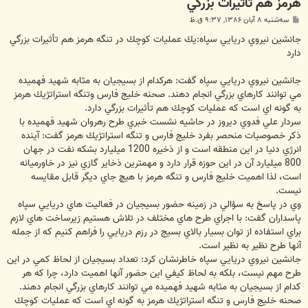
هرمز هم تأثيرات بزرگي
پ
سه‌شنبه ۸ آبان ۱۳۸۶, ۹:۳۷ ق.ظ
س
ت
جانشين نيروي دريايي سپاه:يك عمليات كوچك در تنگه هرمز هم تأثيرات بزرگي
دارد
جانشين نيروي دريايي سپاه گفت: هركدام از بسيجيان به مثابه شهيد فهميده
مي توانند كارهاي بزرگي انجام دهند. صحنه خليج فارس وتنگه استراتژيك هرمز
به گونه اي است كه عمليات كوچك هم تأثيرات بزرگي دارد.
سردار علي فدوي ديروز در حاشيه نشست خبري طرح رهروان شهيد فهميده با
ذكر خصوصيات منحصر بفرد خليج فارس و تنگه استراتژيك هرمز گفت: آينده
انرژي دنيا در اين منطقه است و از ذخيره 1200 ميليارد بشكه نفت در جهان
800 ميليارد آن در اين حوزه قرار دارد و مهمترين ذخاير گازي نيز در خاورميانه
است، لذا اهميت خليج فارس و تنگه هرمز با هيچ جاي ديگر قابل مقايسه
نيست.
وي در پاسخ به سؤالي در زمينه حضور بسيجيان در فعاليت هاي دريايي سپاه
پاسداران گفت: با اجراي طرح هاي مختلف در تلاش هستيم زيرساخت هاي لازم
براي استفاده از توان بسيار بالاي بسيج در رزم دريايي را فراهم كنيم كه از جمله
آنها طرح نظير به نظير است.
جانشين نيروي دريايي سپاه خاطرنشان كرد: تعداد بسيجيان از لحاظ كمي در اين
طرح مهم نيست، بلكه به لحاظ كيفي اين حضور آنها اهميت دارد، چرا كه هر
كدام از بسيجيان به مثابه شهيد فهميده مي توانند كارهاي بزرگي انجام دهند.
صحنه خليج فارس و تنگه استراتژيك هرمز به گونه اي است كه عمليات كوچك