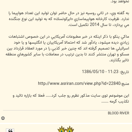
نخواهد بود.
به گفته وي، در ثاني روسيه نيز در حال حاضر توان توليد اين تعداد هواپيما را
ندارد. ظرفيت كارخانه هواپيماسازي «ايركوتسك» كه به توليد اين نوع جنگنده
مي پردازد، تا سال 2014 تكميل است.
ماكي ينكو با ذكر اينكه در خبر مطبوعات آمريكايي در اين خصوص اشتباهات
زيادي ديده ميشود، يادآور شد كه احتمالا آمريكاييان يا انگليسها و يا خود
اسرائيلي ها تصميم گرفته اند كه چنين خبر كذبي را در مورد انعقاد قرارداد بين
مسكو و تهران منتشر كنند تا بدين ترتيب در معاملات با ساير كشورهاي منطقه
تاثير بگذارند.
تاريخ: 11:23 - 1386/05/10
منبع:http://www.asriran.com/view.php?id=22840
این موضوعم توی سایت مذکور نظرم رو جلب کرد..... فعلا که بازاره تائید و
تکذیب گرمه ......
BLOOD RIVER
ب
ا
ل