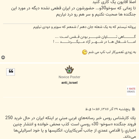
ت
اصلا آقایون یک کاری کنید
تا زمانی که سوخو30و... حضورشون در ایران قطعی نشده دیگه در مورد این
جنگنده ها صحبت نکنیم و سر هم رو درد نیاریم
پروانه نیستم که به یک شعله جان دهم / شمعم که سوزم و دودی نیاورم
گــــــــــــــــاهی تــــــــــــــاوان شیــــــــــر بودن قـــفس اســـت ...
امــــــــا شـــــغال هــــا در شـــــهــــر آزاد مـــــیگـــــــردنــــــــــد ... !
به زودی تعمیرکار لب تاپ می شم
ب
ا
ل
ا
Novice Poster
anti_israel
پ
پنج‌شنبه ۲۹ آذر ۱۳۸۶, ۱۰:۵۶ ق.ظ
س
ت
يك كارشناس روس خبر رسانه‌هاي غربي مبني بر اينكه ايران در حال خريد 250
فروند جنگنده «سوخو- 30» روسي است كذب محض خوانده و انتشار چنين
اخباري را اقدامي عمدي از جانب آمريكاييان، انگليسها و يا خود اسرائيلي‌ها
مي‌داند.