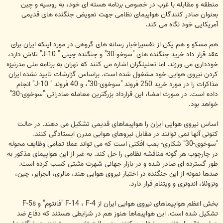
منطقه و مقابله با غرب در خصوص برنامه هسته ای خود، به روسیه و چین
بعنوان صادر کنندگان هواپیمای نظامی جهت تعویض جنگنده های قدیمی
آمریکایی خود نگاه می کند.
هم مسکو و هم پکن از تفسیراخبار رسانه های گروهی در مورد اینکه ایران برای
عقد قرار داد خرید جنگنده های "سوخو-30" و جنگنده چینی " J-10" تلاش دارد،
خودداری می ورزند. اما تحلیلگران اشاره می کنند که تهران به برنامه ملی مدرنیزه
کردن نیروی هوایی خود مشغول شده است. براساس گزارشات تایید نشده ایران
مذاکرات را در مورد خرید 250 فروند "سوخوی-30"، و 40 فروند " J-10" انجام
داده است. در صورت امضا، این قرارداد بزرگترین معامله صادراتی "سوخوی-30"
خواهد بود.
اساس نیروی هوایی ایران را هواپیماهای قدیمی تشکیل می دهند. در حالت
کنونی آنها نمی توانند در مقابل نیروهای هوایی مدرن ایستادگی کنند.
"سوخوی-30" شکاری- بمب افکنی است که می تواند عملا تمامی وظایف محوله
در چارچوب هر گونه مناقشه نظامی را حل کند. به غیر از این هواپیمای مذکور به
طور گسترده ای صادر شده و در بازار جهانی شهرت مثبتی کسب کرده است.
صدها نمونه از این جنگنده در اختیار نیروی هوایی هند، مالزی، الجزایر، چین،
ونزوئلا، اندونزی و ویتنام قرار دارد.
بخش اعظم هواپیماهای نیروی هوایی ایران از F-14 ، F-4 "فانتوم" و F-5s
تشکیل شده است. این هواپیماها هنوز هم در شرایطی هستند که دفاع ضد