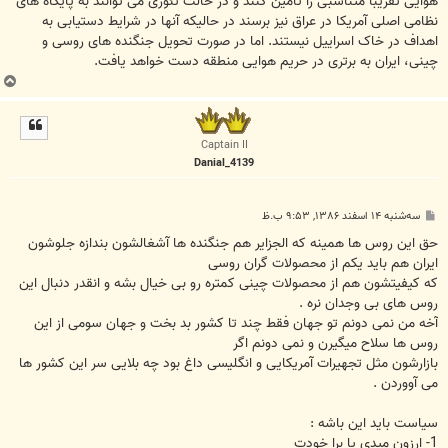
هوایی تقریبا متناسبی را تامین کنند و در حالت تئوری می توانند به پایگاه های
نظامی اصلی آمریکا در عراق نیز برسند در حالیکه آنها در شرایط دستیابی به
اهداف در خاک اسراییل نیستند. اما در صورت تحویل جنگنده های روسی و
چینی، ایران به برتری در حریم هوایی منطقه دست خواهد یافت.
ب
ا
ل
ا
Captain II
Danial_4139
پ
سه‌شنبه ۱۴ اسفند ۱۳۸۶, ۹:۵۳ ب.ظ
س
ت
حق این روس ها همینه که الجزایر هم جنگنده ها آشغالشون بندازه جلوشون
ایران هم باید یکم از محصولات گران روسی
که کیفیتشون هم از محصولات چینی کمتره رو بی خیال بشه و انقدر دنبال این
روس های بی وجدان نره .
آخه من نمی دونم تو جهان فقط چند تا کشور بد بخت و جهان سومی از این
روس ها سلاح میگیرن و نمی دونم اگر
بازارشون مثل تجهیرات آمریکایی و انگلیسی داغ بود چه بلایی سر این کشور ها
می آووردن .
سیاست باید این باشه :
1- ارزون میدی یا برا خودت