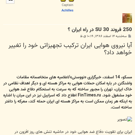
ا
Captain
Achilles
250 فروند SU 30 در راه ايران ؟
پ
سه‌شنبه ۱۴ اسفند ۱۳۸۶, ۱۰:۱۹ ق.ظ
س
آیا نیروی هوایی ایران ترکیب تجهیزاتی خود را تغییر
ت
خواهد داد؟
مسکو، 14 اسفند، خبرگزاری «نووستی»/اعلامیه های متخاصمانه مقامات
واشنگتن در باره امکان حملات هوایی به مراکز هسته ای و دیگر اهداف نظامی در
خاک ایران، تهران را مجبور ساخته که به سرعت به استحکام دفاع ضد هوایی
خود مشغول شود. FinTimes.ru اطلاع داد که اسراییل نیز در این میان با اشاره
به اینکه هر زمان ممکن است به مراکز هسته ای ایران حمله کند، معرکه را داغتر
ساخته است.
ایران برای تقویت دفاع ضد هوایی خود در حاشیه تنش های روز افزون در