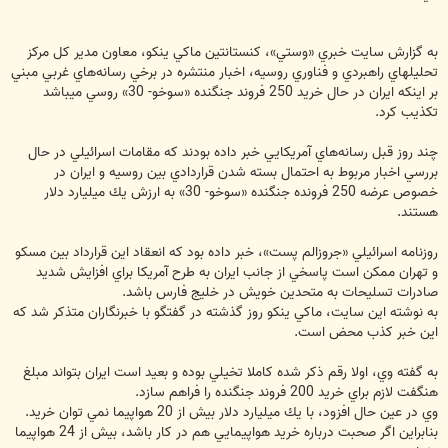
به گزارش سايت خبري «وستي»، كنستانتين ماكي ينكو، معاون مدير كل مركز
تحليلهاي راهبردي و فناوري روسيه، اخبار منتشره در برخي رسانه‌هاي غربي مبني
بر اينكه ايران در حال خريد 250 فروند جنگنده «سوخو- 30» روسي ميباشد
تكذيب كرد.
چند روز قبل رسانه‌هاي آمريكايي خبر داده بودند كه مقامات اسرائيلي در حال
بررسي اخبار مربوط به احتمال بسته شدن قراردادي بين روسيه و ايران در
خصوص عرضه 250 فرونده جنگنده «سوخو- 30» به ارزش يك ميليارد دلار
هستند.
روزنامه اسرائيلي «جروزالم پست»، خبر داده بود كه انعقاد اين قرارداد بين مسكو
و تهران ممكن است پاسخي از جانب ايران به طرح آمريكا براي افزايش شديد
صادرات تسليحات به متحدين خويش در خليج فارس باشد.
به نوشته اين سايت، ماكي ينكو روز گذشته در گفتگو با خبرنگاران متذكر شد كه
اين خبر كذب محض است.
به گفته وي، اولا رقم ذكر شده كاملا تخيلي بوده و بعيد است ايران بتواند مبلغ
هنگفت لازم براي خريد 200 فروند جنگنده را فراهم سازد.
وي در عين حال افزود، با يك ميليارد دلار بيش از 20 هواپيما نمي توان خريد.
بنابراين اگر صحبت درباره خريد هواپيمايي هم در كار باشد، بيش از 24 هواپيما