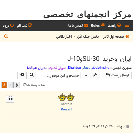
مرکز انجمنهای تخصصی
راهنما
Rules
تماس با ما
ثبت نام
ورود
ج
صفحه اول تالار
بخش جنگ افزار
اخبار نظامي
س
ت
ايران وخريد SU-30وJ-10
ج
و
مدیران انجمن:
abdolmahdi
,
Java
,
Shahbaz
,
شوراي نظارت
,
مديران هوافضا
جستجو
جستجوی پیش
ارسال پست
2
تعداد پست ها:17
1
قبلی
Captain
Present
پ
پنج‌شنبه ۲۹ آذر ۱۳۸۶, ۹:۳۶ ق.ظ
س