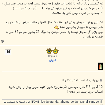
2- کیفیتش بالا باشه تا شاید ازت بخرم ( به شرط تست اونم در مدت چند سال )
3- در هر شرایطی قطعات یدکی میفرستی بیاد یا .... ( چه جنگ چه ... )
4- بخوای ناز کنی ، لوس کنی به سلامت
اگر این روش رو پیش رفتن اون وقته که مثل الجزایر حاضر میشن پا خریدار رو
هم ببوسن تا خریدار پشیمون نشه
ولی بازم اگر خریدار نپسندید حاضر میشن جا میگ 21 بشون سوخو 34 بدن با
قیمت فولکس .
ب
ا
ل
ا
Captain
كيارش
پ
چهارشنبه ۱۵ اسفند ۱۳۸۶, ۲:۰۱ ق.ظ
س
ت
J-10 چرا F-5 هاي خودمون اگر مدرنيزه شون كنيم خيلي بهتر از اينان شبيه
اسباب بازي زشت مي مونه !
[FONT=lucida grande, tahoma, verdana, arial, sans-serif] این خسته به شمشیر تو