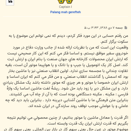
ا
Captain I
Palang mah gerefteh
پ
جمعه ۷ دی ۱۳۸۶, ۳:۴۳ ب.ظ
س
ت
من رفتم حسابی در این مورد فکر کردم، دیدم که نمی توانم این موضوع را به
سکوت برگزار کنم.
واقعیت این است که من با نظريات ارائه شده از جانب وزارت دفاع در مورد
خودروي سفير موافق نيستم. و اساسا فکر مي کنم که اين کار صحيحي نيست
که ارتش ايران محصولات کارخانه هاي جهان صنعت را بنام ايران و ارتش ثبت
کند. اصل کار يک اتوموبيل يا جيپ و يا تانک و يا هواپيما موتور آن است، بقيه
تفاوت چنداني با مجسمه سازي ندارد. اولين انقلاب صنعتي نيز با ماشين بخار
بود که اسمش را گذاشتند انقلاب صنعتي. و من فکر مي کنم که ايران اساسا و
ارتش ايران خصوصا با موتور و هر چيزي که موتور داشته باشد يک مشکل بنيادي
دارد. و اين مشکل دير يا زود بايد حل شود. ريشۀ لغت ماشين اساسا يک واژۀ
فارسي : مکينه . مکينه دستگاهي بوده است که با آن از چاه آب مي کشيدند.
بنابراين متن فرهنگي ما با ماشين آشنايي ديرينه دارد . بنابراين بايد ديد که چه
عاملي و يا عواملي موجب توقف روند سازندگي در ايران شده اند.
اگر قدرت را معادل ماشين يا موتور بدانيم، از چنين محصولي مي توانيم نتيجه
بگيريم که قدرت ارتش ايران يک قدرت وابسته است.
موضوع موتور در عين حال يعني سهم کار در بازار بين المللي. يعني سهم کار در