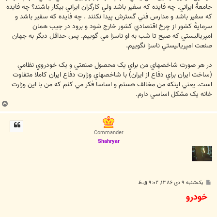
جامعۀ ايراني. چه فايده که سفير باشد ولي کارگران ايراني بيکار باشند؟ چه فايده
که سفير باشد و مدارس فني گسترش پيدا نکنند . چه فايده که سفير باشد و
سرمايۀ کشور از چرخ اقتصادي کشور خارج شود و برود در جيب همان
امپرياليستي که صبح تا شب به او ناسزا مي گوييم. پس حداقل ديگر به جهان
صنعت امپرياليستي ناسزا نگوييم.
در هر صورت شاخصهاي من براي يک محصول صنعتي و يک خودروي نظامي
(ساخت ايران براي دفاع از ايران) با شاخصهاي وزارت دفاع ايران کاملا متفاوت
است. يعني اينکه من مخالف هستم و اساسا فکر مي کنم که من با اين وزارت
خانه يک مشکل اساسي دارم.
ب
ا
ل
ا
Commander
Shahryar
پ
یک‌شنبه ۹ دی ۱۳۸۶, ۹:۰۲ ق.ظ
س
خودرو
ت