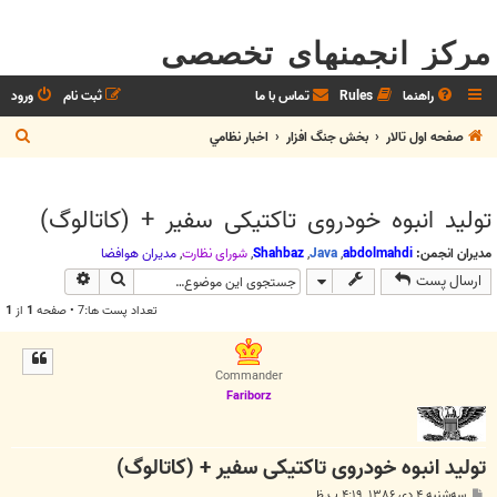
مرکز انجمنهای تخصصی
راهنما
Rules
تماس با ما
ثبت نام
ورود
ج
صفحه اول تالار
بخش جنگ افزار
اخبار نظامي
س
ت
تولید انبوه خودروی تاکتیکی سفیر + (کاتالوگ)
ج
و
مدیران انجمن:
abdolmahdi
,
Java
,
Shahbaz
,
شوراي نظارت
,
مديران هوافضا
جستجو
جستجوی پیش
ارسال پست
تعداد پست ها:7 • صفحه
1
از
1
Commander
Fariborz
تولید انبوه خودروی تاکتیکی سفیر + (کاتالوگ)
پ
سه‌شنبه ۴ دی ۱۳۸۶, ۴:۱۹ ب.ظ