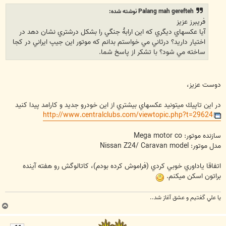
ت
Palang mah gerefteh نوشته شده:
فريبرز عزيز
آيا عکسهاي ديگري که اين ارابۀ جنگي را بشکل درشتري نشان دهد در
اختيار داريد؟ درثاني مي خواستم بدانم که موتور اين جيپ ايراني در کجا
ساخته مي شود؟ با تشکر از پاسخ شما.
دوست عزيز،
در اين تاپيك ميتونيد عكسهاي بيشتري از اين خودرو جديد و كارامد پيدا كنيد
http://www.centralclubs.com/viewtopic.php?t=29624
سازنده موتور: Mega motor co
مدل موتور: Nissan Z24/ Caravan model
اتفاقا ياداوري خوبي كردي (فراموش كرده بودم)، كاتالوگش رو هفته آينده
براتون اسكن ميكنم.
يا علي گفتيم و عشق آغاز شد..
ب
ا
ل