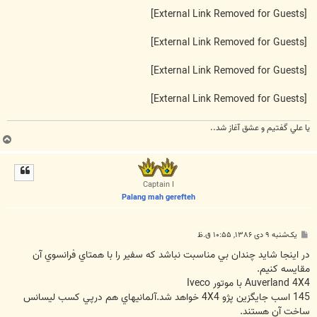
[External Link Removed for Guests]
[External Link Removed for Guests]
[External Link Removed for Guests]
[External Link Removed for Guests]
يا علي گفتيم و عشق آغاز شد..
ب
ا
ل
ا
Captain I
Palang mah gerefteh
پ
یک‌شنبه ۹ دی ۱۳۸۶, ۱۰:۵۵ ق.ظ
س
ت
در اينجا شايد چندان بي مناسبت نباشد که سفير را با همتاي فرانسوي آن
مقايسه کنيم.
Auverland 4X4 با موتور Iveco
145 اسب جايگزين پژو 4X4 خواهد شد.آلمانيهاي هم درپي کسب ليسانس
ساخت آن هستند.