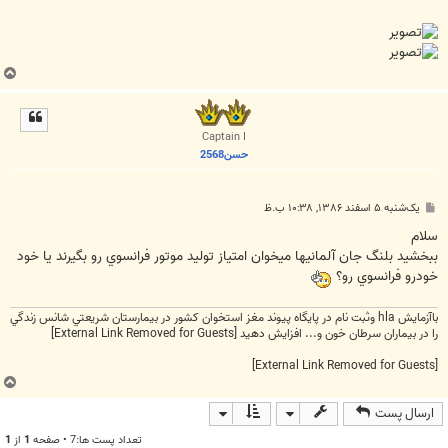
ب
ا
ل
ا
Captain I
حسن2568
پ
یک‌شنبه ۵ اسفند ۱۳۸۶, ۱۰:۳۸ ب.ظ
س
ت
سلام
ببخشيد بلنگ جان آلمانيها ميخوان امتياز توليد موتور فرانسوي رو بگيرند يا خود
خودرو فرانسوي رو؟
باآزمايش hla وثبت نام در پايگاه پيوند مغز استخوان كشور در بيمارستان شريعتي شانس زندگي
را در بيماران سرطان خون و... افزايش دهيد
[External Link Removed for Guests]
[External Link Removed for Guests]
ب
ا
ارسال پست
ل
ا
تعداد پست ها:7 • صفحه
1
از
1