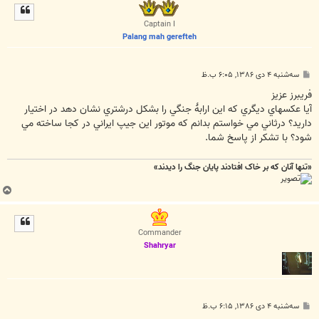
ل
ا
Captain I
Palang mah gerefteh
پ
سه‌شنبه ۴ دی ۱۳۸۶, ۶:۰۵ ب.ظ
س
ت
فريبرز عزيز
آيا عکسهاي ديگري که اين ارابۀ جنگي را بشکل درشتري نشان دهد در اختيار
داريد؟ درثاني مي خواستم بدانم که موتور اين جيپ ايراني در کجا ساخته مي
شود؟ با تشکر از پاسخ شما.
«تنها آنان که بر خاک افتادند پایان جنگ را دیدند»
ب
ا
ل
ا
Commander
Shahryar
پ
سه‌شنبه ۴ دی ۱۳۸۶, ۶:۱۵ ب.ظ
س