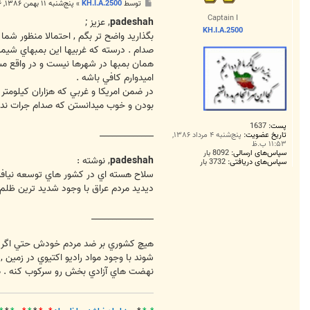
پ
توسط
KH.I.A.2500
»
پنج‌شنبه ۱۱ بهمن ۱۳۸۶, ۱:۲۶ ق.ظ
س
Captain I
ت
padeshah
, عزيز ;
KH.I.A.2500
بگذاريد واضح تر بگم , احتمالا منظور شم
صدام . درسته که غربيها اين بمبهاي شيمي
همان بمبها در شهرها نيست و در واقع م
اميدوارم کافي باشه .
در ضمن امريکا و غربي که هزاران کيلومتر 
بودن و خوب ميدانستن که صدام جرات ندار
پست:
1637
_____________
تاریخ عضویت:
پنج‌شنبه ۴ مرداد ۱۳۸۶,
۱۱:۵۳ ب.ظ
سپاس‌های ارسالی:
8092 بار
padeshah
, نوشته :
سپاس‌های دریافتی:
3732 بار
سلاح هسته اي در کشور هاي توسعه نيافته (
ديديد مردم عراق با وجود شديد ترين ظلم 
_______________
هيچ کشوري بر ضد مردم خودش حتي اگر شو
شوند با وجود مواد راديو اکتيوي در زمي
نهضت هاي آزادي بخش رو سرکوب کنه . صد