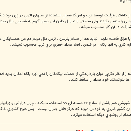
ا از داشتن ظرفيت توسط غرب و امريکا همان استفاده از بمبهاي اتمي در ژاپن بود د
ايي را منفجر نکردند ولي ساختن و تحويل دادن اين بمبها آنهم به شخصي مثل صدام ک
شارکت در آن کار محسوب ميشه .
با عراق فاصله دارند , نبايد هم از صدام بترسن . ترس مال مردم دم مرز همسايگان عر
ه کاري به انها بکنه . در ضمن , اصلا صدام خطري براي غرب محسوب نميشد .
 از نظر فکري) توان بازدارندگي از حملات بيگانگان را نمي آورد بلکه امکان پديد آ
ها نتوانستند خود صدام را ساقط کنند .
رشي هم باشن از سلاح << هسته اي >> استفاده نميکنه . چون عوارض و زيانهايي 
ن , آن کشور ضرري به خودش ميزنه که هرگز قابل جبران نيست . پس هيچ کشوري خاک 
ام از روشهاي ديگه استفاده ميکرد .