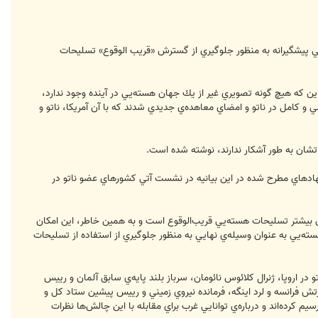
يي پيشگيرانه به منظور جلوگيري از گسترش «قريب الوقوع» تسليحات
اين كه هيچ گونه تصويري غير از يك جهان هسته‌يي در آينده وجود ندارد،
 و كامل در ناتو و امضاي معاهده‌ي جديدي شدند كه با آن آمريكا، ناتو و
ظراتشان به طور آشكار ندارند، نوشته شده است.
لا پيشنهادهاي مطرح شده در اين بيانيه در نشست آتي كشورهاي عضو ناتو در
‌اند: خطر گسترش بيشتر تسليحات هسته‌يي قريب‌الوقوع است و به همين خاطر، اين امكان
ه‌يي به عنوان وسيله‌ي نهايي به منظور جلوگيري از استفاده از تسليحات
 اروپا، ‌ژنرال كلائوس نائومان، سرباز بلند پايه‌ي سابق آلمان و رييس
تش فرانسه و لرد اينگه، فرمانده نيروي زميني و رييس پيشين ستاد كل و
كرده‌اند و درباره‌ي توانايي غرب براي مقابله با اين چالش‌ها نظرات