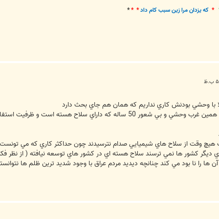
*
که يزدان مرا زين سبب کام داد
* *
*
 با وحشي بودنش کاري نداريم که همان هم جاي بحث دارد
تجربه واقعي و عيني ما نشان مي دهد که همين غرب وحشي و بي شعور 50 ساله 
رب هيچ وقت از سلاح هاي شيميايي صدام نترسيدند چون حداکثر کاري که مي تونست ب
 ديگر کشور ها نمي ترسند سلاح هسته اي در کشور هاي توسعه نيافته ( از نظر فکري) 
ها را نا بود مي کند چنانچه ديديد مردم عراق با وجود شديد ترين ظلم ها نتوانست