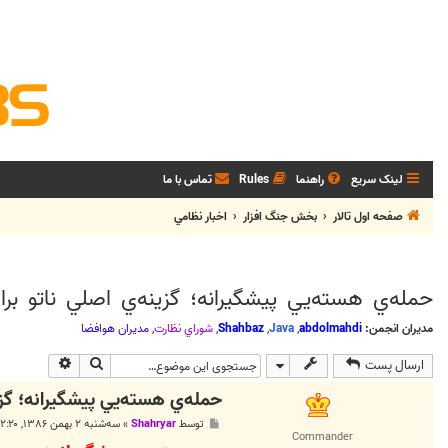
لینک سریع
راهنما
Rules
تماس با ما
صفحه اول تالار
بخش جنگ افزار
اخبار نظامي
حمله‌ي هسته‌يي پيشگيرانه؛ گزينه‌ي اصلي ناتو بر
مدیران انجمن:
abdolmahdi
,
Java
,
Shahbaz
,
شوراي نظارت
,
مديران هوافضا
جستجو
جستجوی پی
ارسال پست
حمله‌ي هسته‌يي پيشگيرانه؛ گزي
پ
توسط
Shahryar
»
سه‌شنبه ۲ بهمن ۱۳۸۶, ۲:۲۰ ب.ظ
س
Commander