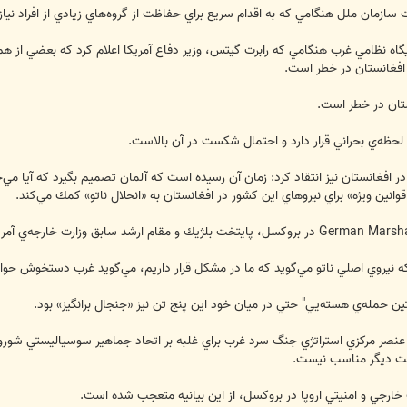
يت سازمان ملل هنگامي كه به اقدام سريع براي حفاظت از گروه‌هاي زيادي از افراد نيا
 نظامي غرب هنگامي كه رابرت گيتس، وزير دفاع آمريكا اعلام كرد كه بعضي از هم‌پيم
 افغانستان در خطر است.
ستان در خطر است.
 لحظه‌ي بحراني قرار دارد و احتمال شكست در آن بالاست.
ر افغانستان نيز انتقاد كرد: زمان آن رسيده است كه آلمان تصميم بگيرد كه آيا مي‌
«قوانين ويژه» براي نيروهاي اين كشور در افغانستان به «انحلال ناتو» كمك مي‌كند.
نيروي اصلي ناتو مي‌گويد كه ما در مشكل قرار داريم، مي‌گويد غرب دستخوش حوادث
ين حمله‌ي هسته‌يي" حتي در ميان خود اين پنج تن نيز «جنجال برانگيز» بود.
صر مركزي استراتژي جنگ سرد غرب براي غلبه بر اتحاد جماهير سوسياليستي شوروري ب
ست ديگر مناسب نيست.
خارجي و امنيتي اروپا در بروكسل، از اين بيانيه متعجب شده است.