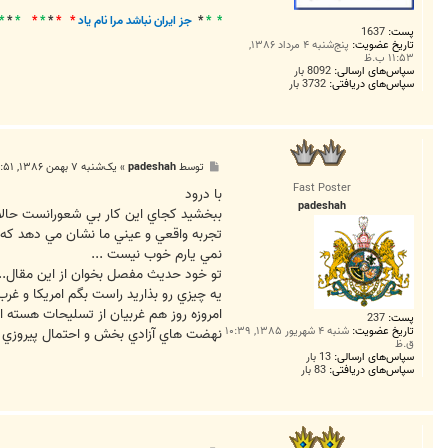
* *
*
جز ايران نباشد مرا نام ياد
* *
*
*
*
*
*
*
پست:
1637
تاریخ عضویت:
پنج‌شنبه ۴ مرداد ۱۳۸۶,
۱۱:۵۳ ب.ظ
سپاس‌های ارسالی:
8092 بار
سپاس‌های دریافتی:
3732 بار
پ
توسط
padeshah
»
یک‌شنبه ۷ بهمن ۱۳۸۶, ۵:۵۱ ب.ظ
س
Fast Poster
ت
با درود
padeshah
ببخشيد کجاي اين کار بي شعورانست حالا
نمي يارم خوب نيست ...
تو خود حديث مفصل بخوان از اين مقال..
يه چيزي رو بذاريد راست بگم امريکا و غ
امروزه روز هم غربيان از تسليحات هسته اي
پست:
237
تاریخ عضویت:
شنبه ۴ شهریور ۱۳۸۵, ۱۰:۳۹
نهضت هاي آزادي بخش و احتمال پيروزي آن 
ق.ظ
سپاس‌های ارسالی:
13 بار
سپاس‌های دریافتی:
83 بار