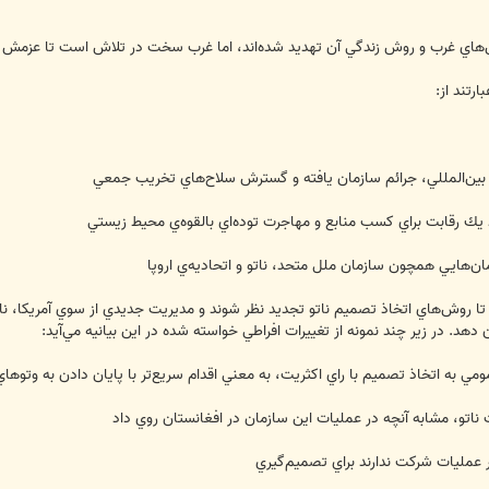
ش‌هاي غرب و روش زندگي آن تهديد شده‌اند، اما غرب سخت در تلاش است تا عزمش را ج
رتند از:
بين‌المللي، جرائم سازمان يافته و گسترش سلاح‌هاي تخريب جمعي
د يك رقابت براي كسب منابع و مهاجرت توده‌اي بالقوه‌ي محيط زيستي
ايي همچون سازمان ملل متحد، ناتو و اتحاديه‌ي اروپا
 روش‌هاي اتخاذ تصميم ناتو تجديد نظر شوند و مديريت جديدي از سوي آمريكا، ناتو و
ن دهد. در زير چند نمونه از تغييرات افراطي خواسته شده در اين بيانيه مي‌آيد:‌
مومي به اتخاذ تصميم با راي اكثريت، به معني اقدام سريع‌تر با پايان دادن به وتوها
 ناتو، مشابه آنچه در عمليات اين سازمان در افغانستان روي داد
ر عمليات شركت ندارند براي تصميم‌گيري