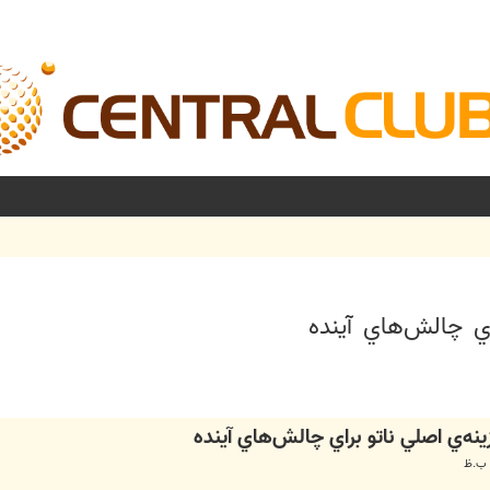
اي چالش‌هاي آينده
شرفته
نه‌ي اصلي ناتو براي چالش‌هاي آينده