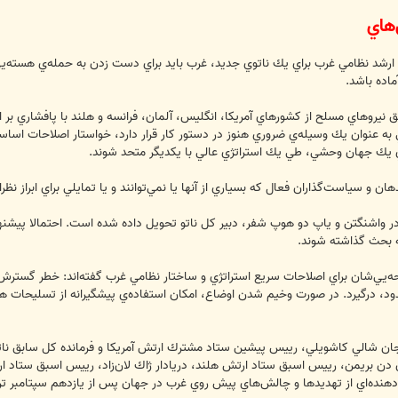
ش‌هاي
ت ارشد نظامي غرب براي يك ناتوي جديد، غرب بايد براي دست زدن به حمله‌ي هسته‌
اده باشد.
ق نيروهاي مسلح از كشورهاي آمريكا، انگليس، آلمان، فرانسه و هلند با پافشاري بر 
به عنوان يك وسيله‌ي ضروري هنوز در دستور كار قرار دارد، خواستار اصلاحات اساسي
هاي يك جهان وحشي، طي يك استراتژي عالي با يكديگر متحد شوند.
هان و سياست‌گذاران فعال كه بسياري از آنها يا نمي‌توانند و يا تمايلي براي ابراز ن
ته به پنتاگون در واشنگتن و ياپ دو هوپ شفر، دبير كل ناتو تحويل داده شده است. احتما
ه بحث گذاشته شوند.
ج افسر ارشد در طرح كلي 150 صفحه‌يي‌شان براي اصلاحات سريع استراتژي و ساختار نظامي غرب گفته
د، درگيرد. در صورت وخيم شدن اوضاع، امكان استفاده‌ي پيشگيرانه از تسليحات هست
ان شالي كاشويلي، رييس پيشين ستاد مشترك ارتش آمريكا و فرمانده‌ كل سابق ناتو در
 دن بريمن، رييس اسبق ستاد ارتش هلند، دريادار ژاك لان‌زاد، رييس اسبق ستاد ار
هنده‌اي از تهديدها و چالش‌هاي پيش روي غرب در جهان پس از يازدهم سپتامبر ترسيم 