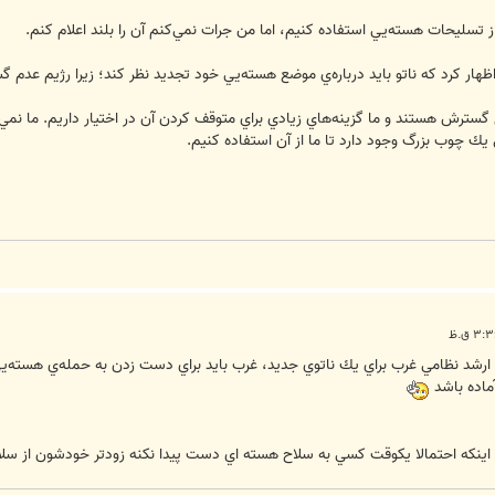
سليحات هسته‌يي استفاده كنيم، اما من جرات نمي‌كنم آن را بلند اعلام كنم.
ا اظهار كرد كه ناتو بايد درباره‌ي موضع هسته‌يي خود تجديد نظر كند؛ زيرا رژيم 
سترش هستند و ما گزينه‌هاي زيادي براي متوقف كردن آن در اختيار داريم. ما نمي‌دا
يك چوب بزرگ وجود دارد تا ما از آن استفاده كنيم.
ت ارشد نظامي غرب براي يك ناتوي جديد، غرب بايد براي دست زدن به حمله‌ي هسته‌
ماده باشد
 اينکه احتمالا يکوقت کسي به سلاح هسته اي دست پيدا نکنه زودتر خودشون از سلا