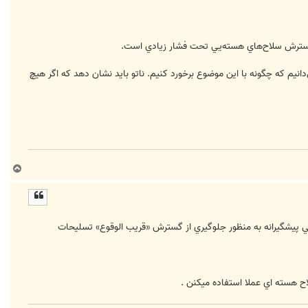
عدم گسترش سلاح‌هاي هسته‌يي تحت فشار زيادي است.
نيم كه چگونه با اين موضوع برخورد كنيم. ناتو بايد نشان دهد كه اگر هيچ
ب
ا
ل
ا
يي پيشگيرانه به منظور جلوگيري از گسترش «قريب الوقوع» تسليحات
ح هسته اي عملا استفاده ميکنن .