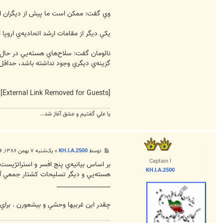
وي گفت: ممكن است ما پيش از ديگران از ت
يكي ديگر از مقامات ارشد اتحاديه‌ي اروپ
نائومان گفت: سلاح‌هاي هسته‌يي در حال گ
گزينه‌ي ديگري وجود نداشته باشد، حداقل 
[External Link Removed for Guests]
يا علي گفتيم و عشق آغاز شد..
پ
توسط
KH.I.A.2500
»
یک‌شنبه ۷ بهمن ۱۳۸۶, ۳:۳۶ ق.ظ
س
Captain I
ت
بر اساس بيانيه‌ي پنج افسر و استراتژيس
KH.I.A.2500
هسته‌يي و ديگر تسليحات كشتار جمعي آ
__________________
چقدر اين غربيها وحشي و بيشعورن . براي