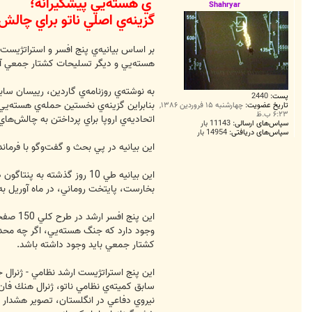
‌ي هسته‌يي پيشگيرانه؛
ت
Shahryar
گزينه‌ي اصلي ناتو براي چال
بر اساس بيانيه‌ي پنج افسر و استراتژيس
هسته‌يي و ديگر تسليحات كشتار جمعي آم
به نوشته‌ي روزنامه‌ي گاردين، رييسان ساب
پست:
2440
بنابراين گزينه‌ي نخستين حمله‌ي هسته‌يي 
تاریخ عضویت:
چهارشنبه ۱۵ فروردین ۱۳۸۶,
۶:۲۳ ب.ظ
اتحاديه‌ي اروپا براي پرداختن به چالش‌
سپاس‌های ارسالی:
11143 بار
سپاس‌های دریافتی:
14954 بار
اين بيانيه در پي بحث و گفت‌وگو با فرماند
اين بيانيه طي 10 روز گذش
بخارست، پايتخت روماني، در ماه آوريل ب
اين پن
وجود دارد كه جنگ هسته‌يي، اگر چه محدو
كشتار جمعي بايد وجود داشته باشد.
اين پنج استراتژيست ارشد نظامي - ژنرال ج
سابق كميته‌ي نظامي ناتو، ژنرال هنك فان
نيروي دفاعي در انگلستان، تصوير هشدار د