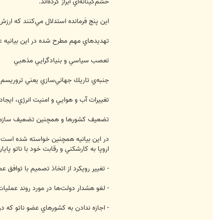
خشم‌گينانه‌اي ابراز كرده‌اند.
اين پنج فرمانده استدلال مي‌كنند كه ارز
تهديدهاي مهم مطرح شده در اين بيانيه عبا
تعصب سياسي و بنيادگرايي مذهبي
جنبه‌ي تاريك جهاني‌سازي يعني تروريسم 
تغييرات آب و هوايي و امنيت انرژي، ايجا
تضعيف كشورها و همچنين تضعيف سازمان‌ه
در اين بيانيه همچنين خواسته شده است تا
اروپا به كارشكني و رقابت خود با ناتو پايا
- تغيير رويكرد از اتخاذ تصميم با توافق ع
- لغو هشدار دولت‌ها در مورد روند عمليات
- اجازه ندادن به كشورهاي عضو ناتو كه د