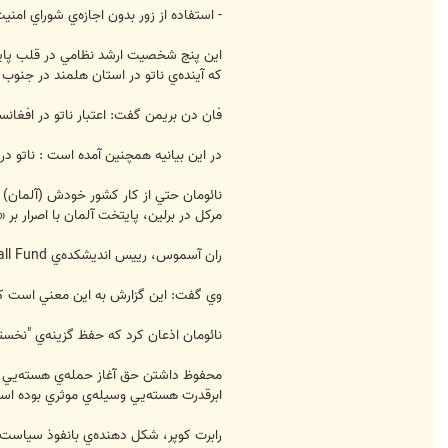
- استفاده از زور بدون اجازه‌ي شوراي امن
اين پنج شخصيت ارشد نظامي در قلب پايگاه
كه آينده‌ي ناتو در استان هلمند در جنوب
فان دن بريمن گفت: اعتبار ناتو در افغان
در اين بيانيه همچنين آمده است : ناتو در
نائومان حتي از كار كشور خودش (آلمان) د
مركل در برلين، پايتخت آلمان با اصرار بر 
ران آسموس، رييس‌ انديشكده‌ي German Marshall Fund در بروكسل، پايتخت بلژيك و مقام ارشد سابق وزارت خارجه‌ي آمريكا اين بيانيه را يك «هشدار» توصيف كرد.
وي گفت: اين گزارش به اين معني است كه 
نائومان اذعان كرد كه حفظ گزينه‌ي "نخست
محفوظ داشتن حق آغاز حمله‌ي هسته‌يي عن
ابرقدرت هسته‌يي وسيله‌ي موثري بوده ا
رابرت كوپر، شكل دهنده‌ي بانفوذ سياست 