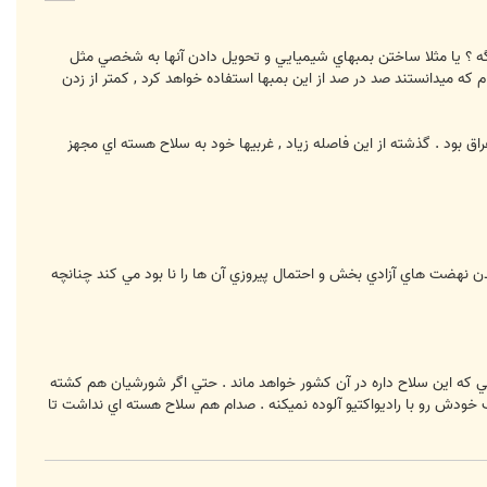
ا
يگه ؟ يا مثلا ساختن بمبهاي شيميايي و تحويل دادن آنها به شخصي مثل
ه ميدانستند صد در صد از اين بمبها استفاده خواهد کرد , کمتر از زدن
اق بود . گذشته از اين فاصله زياد , غربيها خود به سلاح هسته اي مجهز
مدن نهضت هاي آزادي بخش و احتمال پيروزي آن ها را نا بود مي کند چنانچه
که اين سلاح داره در آن کشور خواهد ماند . حتي اگر شورشيان هم کشته
خودش رو با راديواکتيو آلوده نميکنه . صدام هم سلاح هسته اي نداشت تا