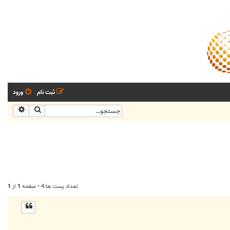
ثبت نام
ورود
جستجو
جستجو
تعداد پست ها:4 • صفحه
1
از
1