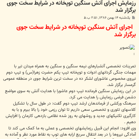
رزمایش اجرای آتش سنگین توپخانه در شرایط سخت جوی
برگزار شد
پ
یک‌شنبه ۱۴ بهمن ۱۳۸۶, ۲:۵۱ ب.ظ
س
اجرای آتش سنگین توپخانه در شرایط سخت جوی
ت
برگزار شد
:
تمرینات تخصصی آتشبارهای نیمه سنگین و سنگین به همراه میدان تیر با
مهمات جنگی گردانهای ادوات و توپخانه تیپ یکم حضرت زهرا(س) و تیپ دوم
نیروی مخصوص عاشورای لشکر ده در سخت ترین شرایط جوی در منطقه عمومی
گرمسار برگزار شد.
در این رزمایش سنگین فرمانده تیپ دوم عاشورا با هدایت آتش به سوی مواضع
دشمن فرضی رزمایش را هدایت می کرد.
سرهنگ ورکشی از فرماندهان ارشد تیپ دوم گفت: در طول سال با تشکیل
کلاسهای تئوری و تخصصی سعی داریم تا توان رزمی خود را بالا ببرم و با به
کارگیری تکنیکهای جدید و روشهای به روز شده نظامی بازدهی کارمان را افزایش
دهیم .
وی افزود: انجام این قبیل رزمایشهای تخصصی و عملی به ما کمک می کند تا
آمادگی نیروها را در بعد انتقال سریع ارابه های توپ به نقاط مورد نظر و آماده به