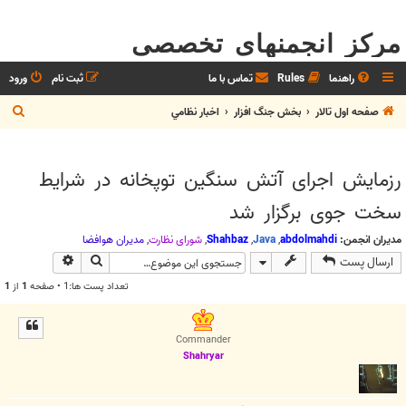
مرکز انجمنهای تخصصی
راهنما
Rules
تماس با ما
ثبت نام
ورود
ج
صفحه اول تالار
بخش جنگ افزار
اخبار نظامي
س
ت
رزمایش اجرای آتش سنگین توپخانه در شرایط
ج
سخت جوی برگزار شد
و
مدیران انجمن:
abdolmahdi
,
Java
,
Shahbaz
,
شوراي نظارت
,
مديران هوافضا
جستجو
جستجوی پیش
ارسال پست
تعداد پست ها:1 • صفحه
1
از
1
Commander
Shahryar