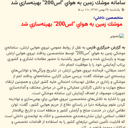
سامانه موشك زمين به هواي "اس200" بهينه‌سازي شد
پ
یک‌شنبه ۲۸ بهمن ۱۳۸۶, ۱:۱۰ ب.ظ
س
ت
متخصصين داخلي؛
موشك زمين به هواي "اس200" بهينه‌سازي شد
به گزارش خبرگزاري فارس
به نقل از روابط عمومي نيروي هوايي ارتش، سامانه‌‌ي
موشكي زمين به هواي "اس200" توسط متخصصين پدافند نيروي هوايي ارتش
بهينه و بازسازي شده و صبح امروز يكشنبه با حضور مقامات لشكري و كشوري
پرتاب آزمايشي خود را با موفقيت انجام داد.
احمد ميقاني، فرمانده نيروي هوايي ارتش در تشريح ويژگي‌ها و توانايي‌هاي
برجسته‌‌ي اين موشك گفت: بررسي ميزان كارايي سامانه‌هاي پدافند اعم از
موشكي و راداري در مقابل تهديدات احتمالي عليه كشور ايران و همچنين ارتقاء
سطح مهارت و دانش كاركنان عملياتي و فني در مراحل مختلف و آماده‌سازي
تجهيزات موصوف از اهداف آزمايش اين سامانه‌ موشكي است.
وي با اشاره به تلاش‌هاي متخصصين نيروي هوايي براي بومي‌سازي و نهادينه
كردن علوم پيشرفته دنيا در راستاي دفاع از حريم هوايي كشور، گفت: توان
نظامي ايران در خدمت صلح و آرامش كشور و منطقه است و تاريخ پرافتخار
انقلاب اسلامي ايران نشان‌دهنده‌ي متخصصين و اتكاء به توانمندي‌ داخلي است
كه قابليت‌ تأمين تمامي نيازهاي كشور را به استفاده از اقدامات تخصصي و
امكانات موجود فراهم مي‌كند.