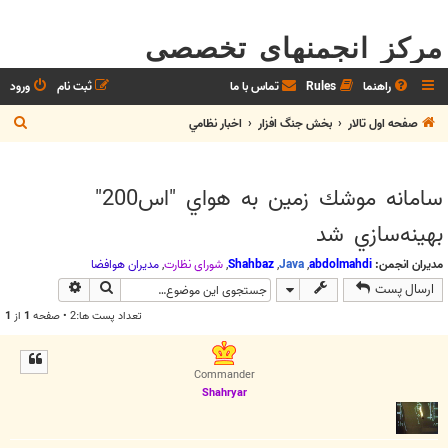
مرکز انجمنهای تخصصی
راهنما
Rules
تماس با ما
ثبت نام
ورود
ج
صفحه اول تالار
بخش جنگ افزار
اخبار نظامي
س
ت
سامانه موشك زمين به هواي "اس200"
ج
بهينه‌سازي شد
و
مدیران انجمن:
abdolmahdi
,
Java
,
Shahbaz
,
شوراي نظارت
,
مديران هوافضا
جستجو
جستجوی پیش
ارسال پست
تعداد پست ها:2 • صفحه
1
از
1
Commander
Shahryar