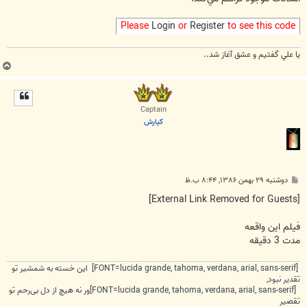
Please
Login
or
Register
to see this code
يا علي گفتيم و عشق آغاز شد..
ب
ا
ل
ا
Captain
كيارش
پ
دوشنبه ۲۹ بهمن ۱۳۸۶, ۸:۴۴ ب.ظ
س
ت
[External Link Removed for Guests]
فيلم اين واقعه
مدت 3 دقيقه
[FONT=lucida grande, tahoma, verdana, arial, sans-serif] این خسته به شمشیر تو
تقدیر نبود,
[FONT=lucida grande, tahoma, verdana, arial, sans-serif]ور نه هیچ از دل بی‌رحم تو
تقصیر