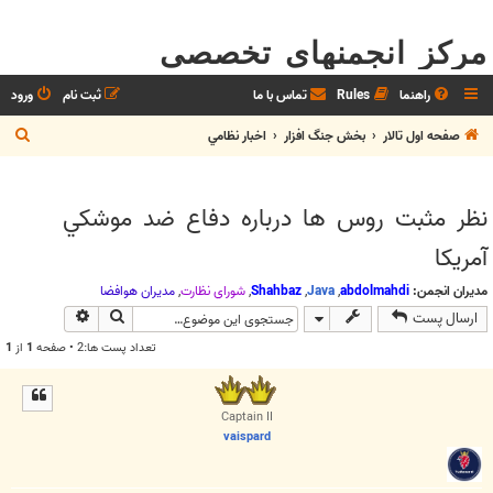
مرکز انجمنهای تخصصی
راهنما
Rules
تماس با ما
ثبت نام
ورود
ج
صفحه اول تالار
بخش جنگ افزار
اخبار نظامي
س
ت
نظر مثبت روس ها درباره دفاع ضد موشكي
ج
آمريكا
و
مدیران انجمن:
abdolmahdi
,
Java
,
Shahbaz
,
شوراي نظارت
,
مديران هوافضا
جستجو
جستجوی پیش
ارسال پست
تعداد پست ها:2 • صفحه
1
از
1
Captain II
vaispard