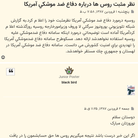
نظر مثبت روس ها درباره دفاع ضد موشكي آمريكا
پ
پنج‌شنبه ۱ فروردین ۱۳۸۷, ۷:۵۸ ب.ظ
س
ت
روسيه درمورد دفاع ضد موشكي آمريكا نظرمثبت خود را اعلا م كرد.به گزارش
شبكه تلويزيوني يورونيوز سرگئي لا وروف وزيرامورخارجه روسيه روزگذشته اعلا م
كردآمريكا آماده است توضيحاتي درمورد اينكه سامانه دفاع ضدموشكي عليه
روسيه استفاده نخواهدشد ارائه دهد. مسكوطرح سامانه دفاع ضدموشكي آمريكا
را تهديدي براي امنيت كشورش مي دانست. سامانه دفاع ضد موشكي آمريكا در
لهستان و جمهوري چك مستقر خواهدشد.
ب
ا
ل
ا
Junior Poster
black bird
پ
جمعه ۲ فروردین ۱۳۸۷, ۱۱:۲۵ ق.ظ
س
ت
دوستان سلام
نوروزتان مبارک
اگر اين خبر درست باشد نتيجه ميگيريم روس ها حق حسابشمون را در يافت