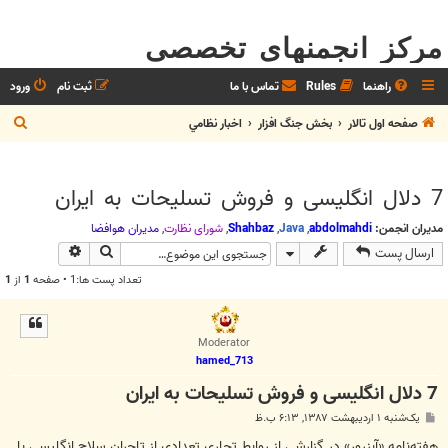
مرکز انجمنهای تخصصی
راهنما
Rules
تماس با ما
ثبت نام
ورود
ج
صفحه اول تالار
بخش جنگ افزار
اخبار نظامي
س
ت
7 دلال انگلیسی و فروش تسلیحات به ایران
ج
و
مدیران انجمن:
abdolmahdi
,
Java
,
Shahbaz
,
شوراي نظارت
,
مديران هوافضا
جستجو
جستجوی پیش
ارسال پست
تعداد پست ها:1 • صفحه
1
از
1
Moderator
hamed_713
7 دلال انگلیسی و فروش تسلیحات به ایران
پ
یک‌شنبه ۱ اردیبهشت ۱۳۸۷, ۶:۱۳ ب.ظ
س
ت
هفته‌نامه «آبزرور» در گزارشی از روابط تجاری تعدادی از تاجران سلاح انگلیسی با