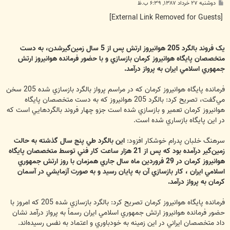
پ
دوشنبه ۲۷ خرداد ۱۳۸۷, ۶:۳۹ ب.ظ
س
ت
[External Link Removed for Guests]
يک فروند بالگرد 205 هوانيروز ارتش پس از 5 سال زمين‌گيرشدن، به دست
متخصصان پايگاه هوانيروز کرمان بازسازي و با حضور فرمانده هوانيروز ارتش
جمهوري اسلامي ايران به پرواز درآمد.
فرمانده پايگاه هوانيروز کرمان که در مراسم پرواز بالگرد بازسازي شده 205 سخن
مي‌گفت، تصريح کرد: بالگرد 205 هوانيروز که به دست متخصصان پايگاه
هوانيروز کرمان تعمير و بازسازي شده است جزو چهار فروند بالگردهايي است که
در اين پايگاه بازساري شده است.
سرهنگ خلبان پدرام خوشکار افزود:
اين بالگرد طي پنج سال گذشته به حالت
زمين‌گير درآمده بود که پس از 21 هزار ساعت کار فني توسط متخصصان پايگاه
هوانيروز کرمان در 29 فروردين ماه سال جاري همزمان با روز ارتش جمهوري
اسلامي ايران ، کار بازسازي آن به پايان رسيد و به صورت آزمايشي در آسمان
کرمان به پرواز درآمد.
فرمانده پايگاه هوانيروز کرمان تصريح کرد: بالگرد بازسازي شده 205 که امروز با
حضور فرمانده هوانيروز ارتش جمهوري اسلامي ايران رسماً به پرواز در‌آمد نشان
داد متخصصان ايراني در اين زمينه به خودباوري و اعتماد به نفس رسيده‌اند.