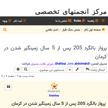
مرکز انجمنهای تخصصی
راهنما
Rules
تماس با ما
ثبت نام
ورود
ج
صفحه اول تالار
بخش جنگ افزار
اخبار نظامي
س
ت
پرواز بالگرد 205 پس از 5 سال زمينگير شدن در
ج
كرمان
و
مدیران انجمن:
abdolmahdi
,
Java
,
Shahbaz
,
شوراي نظارت
,
مديران هوافضا
جستجو
جستجوی پیش
ارسال پست
تعداد پست ها:1 • صفحه
1
از
1
Moderator
Shahbaz
پرواز بالگرد 205 پس از 5 سال زمينگير شدن در كرمان