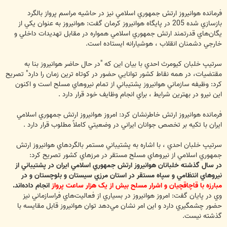
فرمانده هوانيروز ارتش جمهوري اسلامي نيز در حاشيه مراسم پرواز بالگرد
بازسازي شده 205 در پايگاه هوانيروز کرمان گفت: هوانيروز به عنوان يکي از
يگان‌هاي قدرتمند ارتش جمهوري اسلامي همواره در مقابل تهديدات داخلي و
خارجي دشمنان انقلاب ، هوشيارانه ايستاده است.
سرتيپ خلبان کيومرث احدي با بيان اين که "در حال حاضر هوانيروز بنا به
مقتضيات، در همه نقاط کشور توانايي حضور در کوتاه ترين زمان را دارد" تصريح
کرد: وظيفه سازماني هوانيروز پشتيباني از تمام نيروهاي مسلح است و اکنون
اين نيرو در بهترين شرايط ، براي انجام وظايف خود قرار دارد .
فرمانده هوانيروز ارتش خاطرنشان کرد: امروز هوانيروز ارتش جمهوري اسلامي
ايران با تکيه بر تخصص جوانان ايراني در وضعيتي کاملاً مطلوب قرار دارد .
سرتيپ خلبان احدي ، با اشاره به پشتيباني مستمر بالگردهاي هوانيروز ارتش
جمهوري اسلامي از نيروهاي مسلح مستقر در مرزهاي کشور تصريح کرد:
در سال گذشته خلبانان هوانيروز ارتش جمهوري اسلامي ايران در پشتيباني از
نيروهاي انتظامي و سپاه مستقر در استان مرزي سيستان و بلوچستان و در
مبارزه با قاچاقچيان و اشرار مسلح بيش از يک هزار ساعت پرواز
انجام داده‌اند.
وي در پايان گفت: امروز هوانيروز در بسياري از فعاليت‌هاي فراسازماني نيز
حضور چشمگيري دارد و اين امر نشان مي‌دهد توان هوانيروز قابل مقايسه با
گذشته نيست.