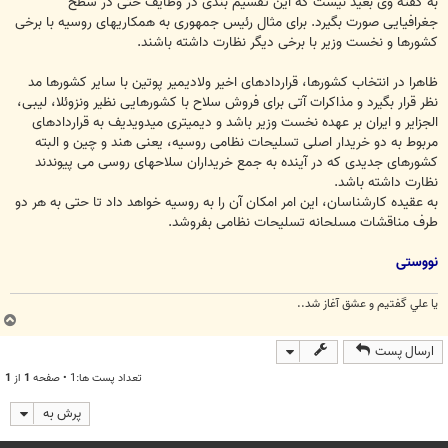
به گفته وی بعید نیست كه این تقسیم بندی در وظایف حتی در سطح
جغرافیایی صورت بگیرد. برای مثال رئیس جمهوری به همكاریهای روسیه با برخی
كشورها و نخست وزیر با برخی دیگر نظارت داشته باشند.
ظاهرا در انتخاب كشورها، قراردادهای اخیر ولادیمیر پوتین با سایر كشورها مد
نظر قرار بگیرد و مذاكرات آتی برای فروش سلاح با كشورهایی نظیر ونزوئلا، لیبی،
الجزایر و ایران بر عهده نخست وزیر باشد و دیمیتری میدویدیف به قراردادهای
مربوط به دو خریدار اصلی تسلیحات نظامی روسیه، یعنی هند و چین و البته
كشورهای جدیدی كه در آینده به جمع خریداران سلاحهای روسی می پیوندند
نظارت داشته باشد.
به عقیده كارشناسان، این امر امكان آن را به روسیه خواهد داد تا حتی به هر دو
طرف مناقشات مسلحانه تسلیحات نظامی بفروشد.
نووستی
يا علي گفتيم و عشق آغاز شد..
ب
ا
ارسال پست
ل
ا
تعداد پست ها:1 • صفحه
1
از
1
پرش به