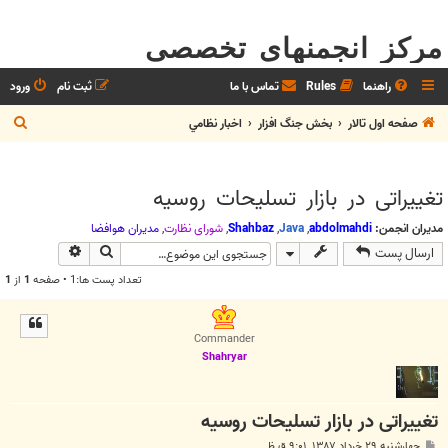
مرکز انجمنهای تخصصی
راهنما
Rules
تماس با ما
ثبت نام
ورود
ج
صفحه اول تالار
بخش جنگ افزار
اخبار نظامي
س
ت
تغییراتی در بازار تسلیحات روسیه
ج
و
مدیران انجمن:
abdolmahdi
,
Java
,
Shahbaz
,
شوراي نظارت
,
مديران هوافضا
جستجو
جستجوی پیش
ارسال پست
تعداد پست ها:1 • صفحه
1
از
1
Commander
Shahryar
تغییراتی در بازار تسلیحات روسیه
پ
چهارشنبه ۲۹ خرداد ۱۳۸۷, ۹:۰۱ ق.ظ