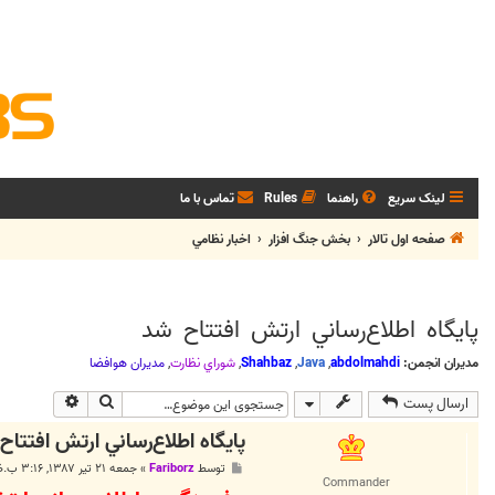
لینک سریع
راهنما
Rules
تماس با ما
صفحه اول تالار
بخش جنگ افزار
اخبار نظامي
پايگاه اطلاع‌رساني ارتش افتتاح شد
مدیران انجمن:
abdolmahdi
,
Java
,
Shahbaz
,
شوراي نظارت
,
مديران هوافضا
جستجو
جستجوی پی
ارسال پست
پايگاه اطلاع‌رساني ارتش افتتاح
پ
توسط
Fariborz
»
جمعه ۲۱ تیر ۱۳۸۷, ۳:۱۶ ب.ظ
س
Commander