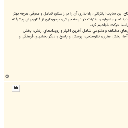
ن سايت اينترنتي، راه‌اندازي آن را در راستاي تعامل و معرفي هرچه بهتر
 نظير ماهواره و اينترنت در عرصه جهاني، برخورداري از فناوريهاي پيشرفته
 راستا حركت خواهيم كرد.
هاي مختلف و متنوعي شامل آخرين اخبار و رويدادهاي ارتش، بخش
ات آجا، بخش هنري، نظرسنجي، پرسش و پاسخ و ديگر بخشهاي فرهنگي و
ب
ا
ل
ا