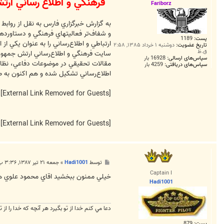
فرهنگي و اطلاع رساني ارتش
ت
Fariborz
به گزارش خبرگزاري فارس به نقل از روابط
و شفاف‌تر فعاليتهاي فرهنگي و دستاوردها
پست:
1189
ارتباطي و اطلاع‌رساني را به عنوان يكي ا
تاریخ عضویت:
دوشنبه ۱ خرداد ۱۳۸۵, ۲:۵۸
ق.ظ
سايت فرهنگي و اطلاع‌رساني ارتش جمهوري
سپاس‌های ارسالی:
16928 بار
مقالات تحقيقي در موضوعات دفاعي، نظام
سپاس‌های دریافتی:
4259 بار
اطلاع‌رساني تشكيل شده و هم اكنون به ص
[External Link Removed for Guests]
r Guests]
[External Link Removed for Guests]
پ
توسط
Hadi1001
»
جمعه ۲۱ تیر ۱۳۸۷, ۳:۳۶ ب.ظ
س
Captain I
ت
خيلي ممنون ببخشيد اقاي محمود علوي ه
Hadi1001
دعا مي كنم خدا از تو بگيرد هر آنچه كه خدا را از ت
پست:
879