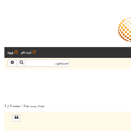
ثبت نام
ورود
جستجو
جستجو
تعداد پست ها:2 • صفحه
1
از
1