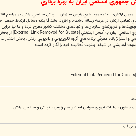
 جمهوري اسلامي ايران به بهره برداري
 عمومي ارتش، سيدمحمود علوي رئيس سازمان عقيدتي سياسي ارتش در مراسم افتتاح اي
ي نظامي ارتش در عرصه رسانه برشمرد و افزود: رشد فزاينده وسايل ارتباط جمعي جديد
ز اولويت‌ها و ضرورتهاي سازمان‌ها و نهادهاي مختلف كشور مطرح كرده و ما نيز دراين
 اسلامي ايران به آدرس اينترنتي
[External Link Removed for Guests]
از بخش‌
ي و استراتژيك، معرفي برنامه‌هاي گروه تلويزيوني و راديويي ارتش، بخش انتشار
ورت آزمايشي در شبكه اينترنت فعاليت خود را آغاز كرده است
[External Link Removed fo
م معاون عمليات نيرو ي هوايي است و هم رئيس عقيدتي و سياسي ارتش
و مي گيرد.