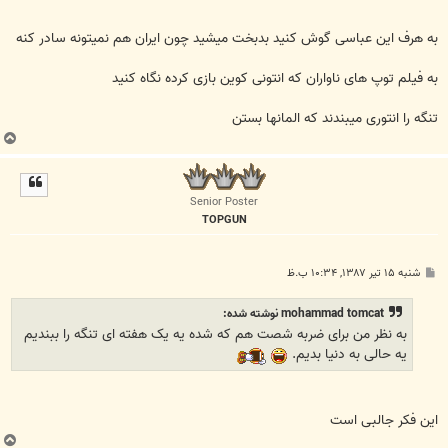
به هرف اين عباسی گوش کنيد بدبخت ميشيد چون ايران هم نميتونه سادر کنه
به فيلم توپ های ناواران که انتونی کوين بازی کرده نگاه کنيد
تنگه را انتوری ميبندند که المانها بستن
ب
ا
ل
ا
Senior Poster
TOPGUN
پ
شنبه ۱۵ تیر ۱۳۸۷, ۱۰:۳۴ ب.ظ
س
ت
mohammad tomcat نوشته شده:
به نظر من برای ضربه شصت هم که شده یه یک هفته ای تنگه را ببندیم
یه حالی به دنیا بدیم.
اين فکر جالبی است
ب