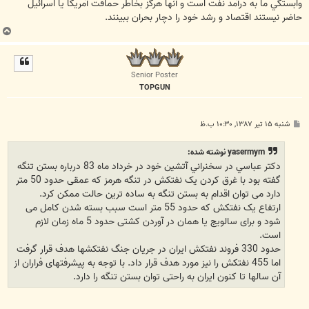
وابستگي ما به درآمد نفت است و آنها هرگز بخاطر حماقت آمريکا يا اسرائيل
حاضر نيستند اقتصاد و رشد خود را دچار بحران ببينند.
ب
ا
ل
ا
Senior Poster
TOPGUN
پ
شنبه ۱۵ تیر ۱۳۸۷, ۱۰:۳۰ ب.ظ
س
ت
yasermym نوشته شده:
دکتر عباسي در سخنراني آتشين خود در خرداد ماه 83 درباره بستن تنگه
گفته بود با غرق کردن يک نفتکش در تنگه هرمز که عمقی حدود 50 متر
دارد می توان اقدام به بستن تنگه به ساده ترین حالت ممکن کرد.
ارتفاع یک نفتکش که حدود 55 متر است سبب بسته شدن کامل می
شود و برای سالویج یا همان در آوردن کشتی حدود 5 ماه زمان لازم
است.
حدود 330 فروند نفتکش ایران در جریان جنگ نفتکشها هدف قرار گرفت
اما 455 نفتکش را نیز مورد هدف قرار داد. با توجه به پیشرفتهای فراران از
آن سالها تا کنون ایران به راحتی توان بستن تنگه را دارد.