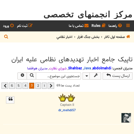
مرکز انجمنهای تخصصی
راهنما
Rules
تماس با ما
ثبت نام
ورود
ج
صفحه اول تالار
بخش جنگ افزار
اخبار نظامي
س
ت
تاپيک جامع اخبار تهديدهای نظامی عليه ايران
ج
و
مدیران انجمن:
abdolmahdi
,
Java
,
Shahbaz
,
شوراي نظارت
,
مديران هوافضا
جستجو
جستجوی پیشر
ارسال پست
3
تعداد پست ها:69
6
5
4
2
1
قبلی
بعدی
Captain II
dr_mehdi57