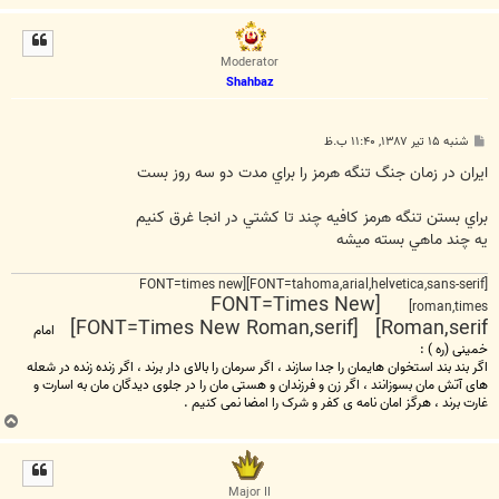
ا
ل
ا
Moderator
Shahbaz
پ
شنبه ۱۵ تیر ۱۳۸۷, ۱۱:۴۰ ب.ظ
س
ت
ايران در زمان جنگ تنگه هرمز را براي مدت دو سه روز بست
براي بستن تنگه هرمز كافيه چند تا كشتي در انجا غرق كنيم
يه چند ماهي بسته ميشه
[FONT=tahoma,arial,helvetica,sans-serif][FONT=times new
[FONT=Times New
roman,times]
Roman,serif] [FONT=Times New Roman,serif]
امام
خمینی (ره ) :
اگر بند بند استخوان هایمان را جدا سازند ، اگر سرمان را بالای دار برند ، اگر زنده زنده در شعله
های آتش مان بسوزانند ، اگر زن و فرزندان و هستی مان را در جلوی دیدگان مان به اسارت و
غارت برند ، هرگز امان نامه ی کفر و شرک را امضا نمی کنیم .
ب
ا
ل
ا
Major II