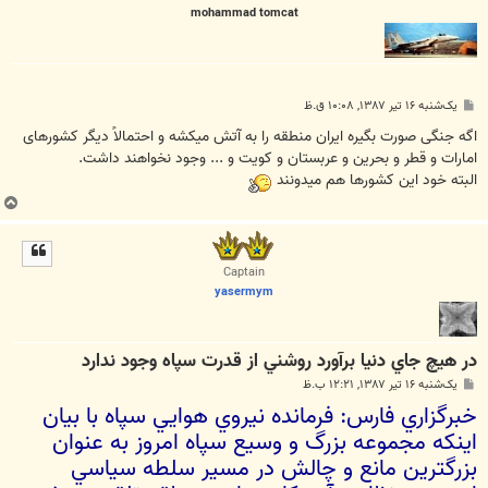
mohammad tomcat
پ
یک‌شنبه ۱۶ تیر ۱۳۸۷, ۱۰:۰۸ ق.ظ
س
ت
اگه جنگی صورت بگیره ایران منطقه را به آتش میکشه و احتمالاً دیگر کشورهای
امارات و قطر و بحرین و عربستان و کویت و ... وجود نخواهند داشت.
البته خود این کشورها هم میدونند
ب
ا
ل
ا
Captain
yasermym
در هيچ جاي دنيا برآورد روشني از قدرت سپاه وجود ندارد
پ
یک‌شنبه ۱۶ تیر ۱۳۸۷, ۱۲:۲۱ ب.ظ
س
خبرگزاري فارس: فرمانده نيروي‌ هوايي‌ سپاه با بيان
ت
اينكه مجموعه‌ بزرگ‌ و وسيع‌ سپاه‌ امروز به‌ عنوان‌
بزرگترين‌ مانع‌ و چالش‌ در مسير سلطه‌ سياسي‌