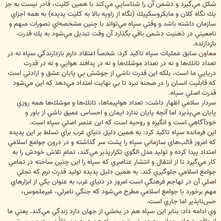
شكل‌ مي‌گيرد و دشمن‌ آن‌ را شناسايي‌ مي‌كند با همين‌ كليت، قادر نيست‌ به‌ جز
يك‌ نگاه‌ كلان‌ و مايكروسكپيك‌ (نگاه‌ از زاويه‌ بالا به‌ كليت‌ پديده) به‌ همه‌ اجزاي‌
سازمان‌ داشته‌ باشد و وقتي‌ سپاه‌ مي‌تواند با چنين‌ مشخصه‌اي‌ تصورات‌ مبهم‌ و
نامعيني‌ در ذهنيت‌ دشمن‌ باقي‌ بگذارد آن‌ وقت‌ تبديل‌ مي‌شود به‌ يك‌ قدرت‌
بازدارنده.
معاون سابق عمليات سپاه تاكيد كرد:‌ شخصاً‌ اعتقاد دارم‌ بازدارندگي‌ سپاه‌ نه‌ در
تعداد تانك‌ها و نه‌ در تعداد موشك‌ها و نه‌ در پدافند هوايي‌ و نه‌ در قدرت‌
دريايي‌ ما است، بلكه‌ اين‌ قدرت‌ ناشي‌ از جوشش‌ بي‌ پايان‌ عشق‌ و ارادتي‌ است‌
كه‌ قابليت‌ انسان‌ را در صحنه‌ نبرد تا بي‌ نهايت‌ امتداد مي‌دهد كه اين‌ مي‌شود
قدرت‌ اصلي‌ سپاه.
سردار سلامي اظهار داشت: تعداد هواپيماها، تانك‌ها و موشك‌ها همه‌ روزي‌
پايان‌ مي‌پذيرد اما آنچه‌ پايان‌ ندارد ايمان و احساس‌ عميق‌ ناشي‌ از باور و
خودآگاهي‌ است‌ و انگيزه‌ و روحيه‌ است كه اين‌ عنصر اصلي‌ سپاه‌ است.
اين فرمانده سپاه تاكيد كرد: به‌ همين‌ دليل‌ دنياي‌ غرب‌ براي‌ تسلط‌ بر اين‌ پديده‌
كه‌ امروز قالب‌هاي‌ سازماني‌ سپاه‌ را پشت‌ سر گذاشته‌ و در درون‌ جوامع‌ اسلامي‌
امتداد پيدا كرده و توليد مدل‌ الگوي‌ تكرارپذير مي‌كند، تمام‌ تلاش‌ خودش‌ را به‌
كار مي‌گيرد تا از انتقال‌ و انتشار عناصري‌ كه‌ سپاه‌ را اين‌ چنين‌ ساخته‌ در تمامي‌
جوامع‌ اسلامي‌ جلوگيري‌ كند. به‌ همين‌ دليل‌ پديده‌ توليد قدرت‌ نرم‌ كه‌ تجلي‌
اصلي‌ آن‌ در تهاجم‌ فرهنگي‌ است‌ امروز در دنياي‌ غرب‌ به‌ عنوان‌ يكي‌ از ابزارهاي‌
مهم‌ برخورد با جوامع‌ اسلامي‌ مطرح‌ مي‌شود كه جنگي نامرئي، غيرملموس،
حس‌ناپذير اما جاري است.
وي ادامه داد: بنابر اين‌ سپاه‌ هم‌ در بخشي‌ از جهان‌ دارد زندگي‌ مي‌كند. يعني‌ ما