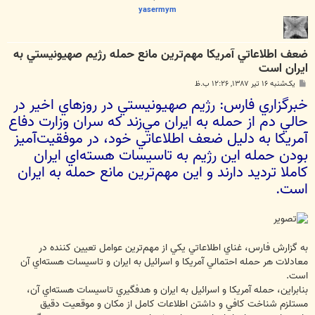
yasermym
ضعف اطلاعاتي آمريكا مهم‌ترين مانع حمله رژيم صهيونيستي به
ايران است
پ
یک‌شنبه ۱۶ تیر ۱۳۸۷, ۱۲:۲۶ ب.ظ
س
خبرگزاري فارس: رژيم صهيونيستي در روزهاي اخير در
ت
حالي دم از حمله به ايران مي‌زند كه سران وزارت دفاع
آمريكا به دليل ضعف اطلاعاتي خود، در موفقيت‌آميز
بودن حمله اين رژيم به تاسيسات هسته‌اي ايران
كاملا ترديد دارند و اين مهم‌ترين مانع حمله به ايران
است.
به گزارش فارس، غناي اطلاعاتي يكي از مهم‌ترين عوامل تعيين كننده در
معادلات هر حمله احتمالي آمريكا و اسرائيل به ايران و تاسيسات هسته‌اي آن
است.
بنابراين، حمله آمريكا و اسرائيل به ايران و هدفگيري تاسيسات هسته‌اي آن،
مستلزم شناخت كافي و داشتن اطلاعات كامل از مكان و موقعيت دقيق