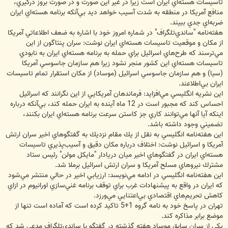
تاسيسات هسته‌اي ايران است زيرا در غير اين صورت و در صورت بروز درگيري،
منافع آمريكا در منطقه به شدت آسيب خواهد ديد بي‌آنكه برنامه هسته‌اي ايران
ضربه‌اي جدي ببيند.
هفته‌نامه "ساندي‌تلگراف" در شماره امروز خود با اشاره به ضعف اطلاعاتي آمريكا
از مكان و موقعيت تاسيسات هسته‌اي ايران نوشت: سران پنتاگون از اين
مي‌ترسند كه طرح‌هاي اسرائيل براي حمله به برنامه هسته‌اي ايران به نابودي
تاسيسات هسته‌اي اين كشور منجر نشود زيرا هم سازمان جاسوسي آمريكا
(سيا) و هم سازمان جاسوسي اسرائيل (موساد) از مكان استقرار تمام تاسيسات
ايران بي‌اطلاعند.
اين نشريه انگليسي مي‌افزايد: فرماندهان آمريكايي از اين نگرانند كه اسرائيل
احساس كند كه مجبور است در 12 ماه آينده به ايران حمله كند، بي‌آنكه درباره
اينكه آيا آنها مي‌توانند كاري جز كاستن سرعت برنامه هسته‌اي ايران بكنند،
تضميني وجود داشته باشد.
اين هفته‌نامه انگليسي به نقل از يك مقام نزديك به گفتگوهاي اخير سران ارتش
آمريكا و اسرائيل نوشت: اختلاف درباره مكان دقيق و آسيب‌پذيري تاسيسات
هسته‌اي ايران در گفتگوهاي اخير ميان دريادار "مايكل مولن" رئيس ستاد
مشترك نيروهاي مسلح آمريكا و سران ارتش اسرائيل برملا شد.
اين هفته‌نامه انگليسي در ادامه مي‌نويسد: ارزيابي اخير در حالي منتشر مي‌شود
كه ايران در واقع به پيشنهادات غرب براي توقف برنامه غني‌سازي اورانيوم در ازاي
كاهش تحريم‌هاي اقتصادي بي‌اعتنايي مي‌ورزد.
تهران در پاسخ خود به نامه گروه 1+5 تاكيد كرده است كه آماده است تنها از
موضع برابر مذاكره كند.
يكي از سران سابق موساد هفته گذشته در گفتگو با ساندي‌تلگراف مدعي شد كه