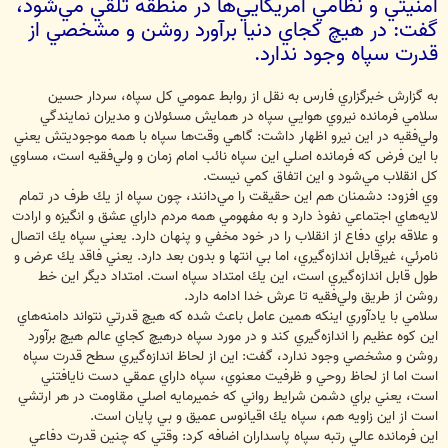
امنيتي‌ و نظامي‌ آمريكايي‌ها در منطقه‌ تلقي‌ مي‌شود،
گفت: در هيچ كجاي دنيا برآورد روشن و مشخصي از
قدرت سپاه وجود ندارد.
به گزارش خبرگزاري فارس به نقل از روابط عمومي كل سپاه، سردار حسين
سلامي فرمانده نيروي هوايي سپاه در همايش‌ مسئولان‌ و مديران‌ نمايندگي‌
ولي‌فقيه‌ در اين نيرو اظهار داشت: گاهي‌ وقت‌ها سپاه‌ با همه‌ موجوديتش‌ يعني‌
با اين‌ فرض‌ كه‌ فرمانده‌ اصلي‌ اين‌ سپاه‌ نائب‌ امام‌ زمان‌ و ولي‌فقيه‌ است، مساوي‌
كل‌ انقلاب‌ مي‌شود و اين‌ اتفاق‌ كمي‌ نيست.
وي افزود: دشمنان‌ هم‌ اين‌ حقيقت‌ را مي‌دانند، چون‌ سپاه‌ از يك‌ طرف‌ در تمام‌
لايه‌هاي‌ اجتماعي‌ نفوذ دارد و به‌ مفهومي‌ همه‌ مردم‌ داراي‌ عشق‌ و انگيزه‌ و ارادت‌
و علاقه‌ براي‌ دفاع‌ از انقلاب‌ را در خود مخفي‌ و پنهان‌ دارد. يعني‌ سپاه‌ يك‌ اتصال‌
نامرئي، غيرقابل‌ اندازه‌گيري، اما بي‌ انتها و بدون‌ بعد دارد. يعني‌ فاقد يك‌ عرض‌ و
طول‌ قابل‌ اندازه‌گيري‌ است، اين‌ يك‌ امتداد سپاه‌ است. امتداد ديگر اين‌ خط‌
روشن‌ از طريق‌ ولي‌فقيه‌ تا عرش‌ خدا ادامه‌ دارد.
سلامي با يادآوري اينكه همين‌ عامل‌ باعث‌ شده‌ كه‌ هيچ‌ قدرتي‌ نتواند دامنه‌هاي‌
اين‌ كوه‌ عظيم‌ را اندازه‌گيري‌ كند و در مورد سپاه‌ درهيچ‌ كجاي‌ عالم‌ هيچ‌ برآورد
روشن‌ و مشخصي‌ وجود ندارد، گفت: اين‌ از لحاظ‌ اندازه‌گيري‌ سطح‌ قدرت‌ سپاه
است اما از لحاظ‌ روحي‌ و ظرفيت‌ معنوي، سپاه‌ داراي‌ عمقي‌ دست‌ نايافتني‌
است، يعني‌ براي‌ دشمن‌ شرايط‌ رواني‌ كه‌ خميرمايه‌ اصلي‌ مقاومت‌ در هر ارتشي‌
است‌ از اين‌ زاويه‌ هم، سپاه‌ يك‌ اقيانوس‌ عميق‌ و بي‌ پايان‌ است.
اين فرمانده عالي رتبه سپاه پاسداران اضافه كرد: وقتي‌ كه‌ چنين‌ قدرت‌ دفاعي‌