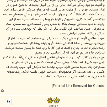
از واقعيت‌هاي‌ جهاني‌ به‌ دور نيستيم. سپاه‌ هم‌ در درون‌ خلأ نيست‌ و بر بستر
واقعيت‌ موجود زندگي‌ مي‌كند. بنابر اين‌ از اين‌ قبيل‌ پديده‌ها به‌ هيچ‌ عنوان‌ در
امان‌ نيست. چون‌ اين‌ از مقوله‌ هايي‌ است‌ كه‌ مرزهاي‌ فيزيكي‌ خاص‌ ندارد. اين‌
پديده‌ "اعتياد الكترونيك" كه‌ در جهان‌ دارد حاكم‌ مي‌شود و حتي‌ بچه‌هاي‌ مدرسه‌
نرفته‌ هم‌ آشنا با كاربرد كامپيوتر و انواع‌ بازي‌ها و... هستند. سپاه‌ هم‌ از اين‌
پديده‌ نه‌ تنها مستثني‌ نيست‌ بلكه‌ به‌ شكل‌ بسيار گسترده‌تري‌ هم‌ ممكن‌ است‌
در معرض‌ چنين‌ تهاجمي‌ قرار بگيرد. بنابر اين‌ شرايطي‌ كه‌ بچه‌هاي‌ سپاه‌ در آن‌
زندگي‌ مي‌كنند چنين‌ شرايطي‌ است.
سردار سلامي افزود: از طرفي‌ ديگر ما به‌ دنبال‌ اين‌ هستيم‌ كه‌ سپاه‌ سرشار از
نيروهاي‌ نيرومند از لحاظ‌ اعتقادي‌ باشد. قوي‌ بنيه، ريشه‌دار، شكست‌ناپذير و
رخنه‌ناپذير از لحاظ‌ ايمان‌ و اعتقاد. اين‌ كار را براي‌ همه‌ ما بسيار سخت‌ مي‌كند.
بنابراين‌ چاره‌ نداريم‌ جز اين‌ كه‌ كار اساسي‌ انجام‌ دهيم.
وي در پايان تاكيد كرد: در يك‌ سازمان‌ نظامي‌ اتفاق‌ فرهنگي‌ نمي‌افتد مگر آنكه‌ از
راس‌ هرم‌ شروع‌ شده‌ باشد. يعني‌ ممكن‌ نيست‌ كه‌ مديران‌ و فرماندهان‌ و
مسئولان‌ يك‌ محيط‌ نظامي‌ افراد خوبي‌ نباشند اما كاركنان‌ آنها خوب‌ باشند. اما
عكس‌ اين‌ هم‌ هست، اگر مجموعه‌اي‌ مديريت‌ خوبي‌ داشته‌ باشد، زيرمجموعه‌
خوب‌ مي‌شود. نقطه‌ اصلي‌ شروع‌ حركت‌ اينجاست.
[External Link Removed for Guests]
ب
ا
ل
ا
Captain