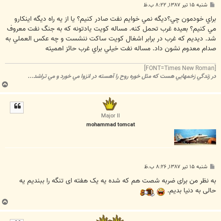
پ
شنبه ۱۵ تیر ۱۳۸۷, ۸:۲۲ ب.ظ
س
ت
براي خودمون چي؟ديگه نمي خوايم نفت صادر کنيم؟ يا از يه راه ديگه اينکارو
مي کنيم؟ بعيده غرب تحمل کنه. مساله کويت يادتونه که به جنگ نفت معروف
شد. ديديم که غرب در برابر اشغال کويت ساکت ننشست و چه عکس العملي به
صدام معدوم نشون داد. مساله نفت خيلي براي غرب حائز اهميته
[FONT=Times New Roman]
در زندگي زخمهايي هست که مثل خوره روح را آهسته در انزوا مي خورد و مي تراشد...
ب
ا
ل
ا
Major II
mohammad tomcat
پ
شنبه ۱۵ تیر ۱۳۸۷, ۸:۲۶ ب.ظ
س
ت
به نظر من برای ضربه شصت هم که شده یه یک هفته ای تنگه را ببندیم یه
حالی به دنیا بدیم.
ب
ا
ل