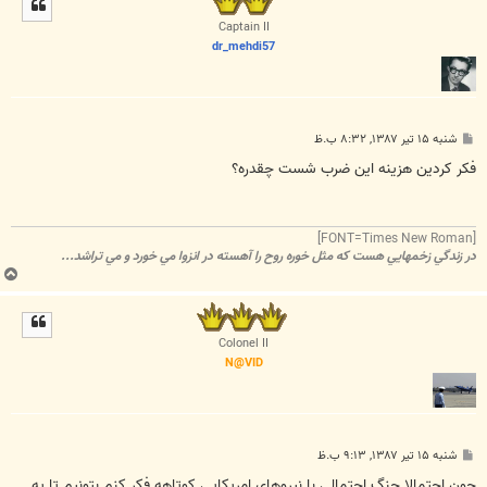
ا
Captain II
dr_mehdi57
پ
شنبه ۱۵ تیر ۱۳۸۷, ۸:۳۲ ب.ظ
س
ت
فکر کردين هزينه اين ضرب شست چقدره؟
[FONT=Times New Roman]
در زندگي زخمهايي هست که مثل خوره روح را آهسته در انزوا مي خورد و مي تراشد...
ب
ا
ل
ا
Colonel II
N@VID
پ
شنبه ۱۵ تیر ۱۳۸۷, ۹:۱۳ ب.ظ
س
ت
چون احتمالا جنگ احتمالي با نيروهاي امريکايي کوتاهه فکر کنم بتونيم تا يه