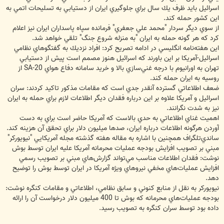
اسرائيل بايد ظرف يك سال براي جلوگيري ايران از دستيابي به تسليحات اتمي به
اين كشور حمله كند.
از سوي ديگر سردار "محمد علي جعفري" فرمانده سپاه پاسداران ايران نيز اعلام
كرد كه هر گونه حمله به ايران "به منزله شروع جنگ" تلقي خواهد شد.
اين هفته‌نامه انگليسي در ادامه تصريح كرد: افراد نزديك به گفتگوهاي نظامي
اسرائيل-آمريكا بر اين باورند كه اسرائيل هنوز مصمم است پيش از دستيابي
تهران به اورانيوم با درجه غني‌سازي بالا و خريد سامانه دفاع هواي SA-20 از
روسيه به ايران حمله كند.
ضعف اطلاعاتي گسترده آنقدر جدي است كه مقامات مذكور تاكيد كردند: سران
اسرائيل و آمريكا علاوه بر اين درباره فقدان ديگر اطلاعات لازم براي حمله به ايران
نيز به شدت نگرانند.
اهميت غناي اطلاعاتي به حدي بالاست كه آمريكا حاضر است براي به دست
آوردن هرگونه اطلاعات درباره ايران، صدها ميليون دلار براي تحقق آن هزينه كند.
ساندي‌تلگراف همچنين با اشاره به مقاله هفته گذشته مجله آمريكايي "نيويوركر"
مبني بر تصويب افزايش بودجه عمليات محرمانه آمريكا عليه ايران توسط بوش
نوشت: فقدان اطلاعات مناسب مي‌تواند گزارش‌هاي مبني بر تصويب رسمي
افزايش عمليات‌هاي مخفي نيروهاي ويژه آمريكا در ايران توسط بوش را توضيح
دهد.
نيويوركر به نقل از منابع كنوني و سابق نظامي، اطلاعاتي و مقامات كنگره نوشت:
بودجه عمليات‌هاي محرمانه كه بوش تا 400 ميليون دلار درخواست آن را ارائه
داده بود توسط سران كنگره به تصويب رسيد.