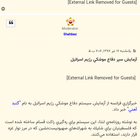
[External Link Removed for Guests]
ب
ا
ل
ا
Moderator
Shahbaz
پ
یک‌شنبه ۱۶ تیر ۱۳۸۷, ۶:۰۶ ب.ظ
س
ت
آزمايش سپر دفاع موشكي رژيم اسرائیل
[External Link Removed for Guests]
خبرگزاري فرانسه از آزمايش سيستم دفاع موشكي رژيم اسرائیل به نام "
گنبد
آهني"
خبر داد.
به نوشته روزنامه‌ي لنتا، اين سيستم براي ره‌گيري راكت قسام ساخته شده است
كه فلسطينيان براي شليك به شهرك‌هاي صهيونيست‌نشين كه در مرز نوار غزه
قرار دارند، استفاده مي‌كنند.