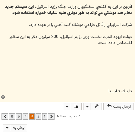
افزون بر اين به گفته‌ي سخنگويان وزارت جنگ رژيم اسرائیل،
اين سيستم جديد
دفاع ضد موشكي مي‌تواند به طور موثري عليه شليك خمپاره استفاده شود.
شركت اسراييلي رافائل طراحي موشك گنبد‌ آهني را بر عهده دارد.
دولت ايهود المرت نخست وزير رژيم اسرائیل، 200 ميليون دلار به اين منظور
اختصاص داده است.
تابناك > ايسنا
ب
ا
ارسال پست
ل
ا
3
تعداد پست ها:69
6
5
4
2
1
قبلی
بعدی
پرش به