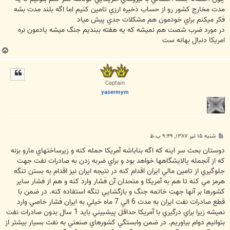
مدت مخارج کشور رو از حساب ذخيره ارزي تامين کنيم اما اگه بلند مدت بشه
فکر ميکنم براي خودمون هم مشکلات جدي پيش مياد
در مورد ضرب شصت هم نميشه که يه هفته ببنديم جنگ ميشه يادمون نره
امريکا دنبال بهانه ست
ب
ا
ل
ا
Captain
yasermym
پ
شنبه ۱۵ تیر ۱۳۸۷, ۹:۴۹ ب.ظ
س
ت
دوستان بحث سر اينه که اگه بناباشه آمريکا حمله کنه و زيرساختهاي مارو بزنه
که از آنجمله پالايشگاهها خواهد بود و براي ضربه زدن به صادرات نفت جهت
جلوگيري از تامين مالي ايران اقدام کنه در نتيجه ايران نيز اقدام به بستن تنگه
هرمز مي کنه تا هم به آمريکا و متحدان آن فشار وارد کنه و هم از فشار ساير
کشورها بر آنها جهت خاتمه جنگ و بازگشايي تنگه استفاده کنه. در ضمن با
قطع صادرات نفت ايران به مدت 6 الي 7 ماه خيلي به ايران فشار خاصي وارد
نميشه زيرا براي درگيري با آمريکا حداقل پيشبيني بايد 1 سال بدون صادرات نفت
بتوانيم دوام بياوريم. در ضمن وابستگي کشورهاي صنعتي به نفت بسيار بيشتر از