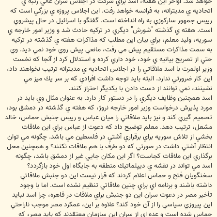
خواهد شد. اواخر اين هفته، اسد براي شركت در اجلاس سران عالي رتبه ي
اتحاديه ي مديترانه، به فرانسه خواهد رفت. اين اجلاس پروژه ي بزرگي است كه
رييس جمهور ساركوزي به راه انداخته است. گفتگو با اسرائيل در حال پيشروي
است. هفته ي گذشته "شورش" ديگري در تركيه حادث شد و وزير امور خارجه ي
سوريه، وليد معلم، براي بيان اين مطلب كه مذاكرات هفته ي گذشته در تركيه
به سمت مذاكرات مستقيم پيش مي رفت، مانعي پيش روي خود نمي ديد. وي
حتي از تصريح بيانيه ي خود، خود داري كرده و استدلال كرد از آنجا كه نخست
وزير اولمرت با اسد ملاقاتي را در اجلاس اتحاديه ي مديترانه ترتيب نخواهند داد،
اين كار ضرورتي ندارد. البته بايد توجه داشت افرادي كه بر سر يك ميز مي
نشينند، نمي توانند از دست دادن با يكديگر احتراز كنند.
اسد همچنين وظايف ديگري را در دستور كار دارد. به عنوان مثال وي بايد در
مورد پذيرش درخواست وزير امور خارجه نروژ، كه هفته ي گذشته در دمشق بود،
تصميم گيري كند و نيز بايد ملاقاتي را ميان عباس و رييس جنبش حماس، خالد
مشعل، ترتيب دهد. معلم توضيح داد كه دعوت از عباس براي اين ملاقات
بخشي از تلاش سوريه براي برقراري آشتي در فلسطين مي باشد. چگونه مي توان
انتظار آشتي داشت در صورتي كه دو طرف با هم ملاقات نكنند؟ و همچنين محل
برگذاري اين ملاقات كجاست؟ اگر اين مكان جايي غير از دمشق باشد، چگونه
اسد مي تواند در نقشه ي ديپلماتيك منطقه به جايگاه اول خود بازگردد؟
سخنگويان فتح و حماس اعلام كردند كه قرار نيست اين دو جنبش ملاقاتي
داشته باشند و برنامه اي براي چنين ملاقاتي تنظيم نشده است. اما با وجود
تأخير مصر در دعوت سران اين دو جنبش براي ملاقات در قاهره، چرا اسد نبايد
اين پيروزي سياسي را از آن خود كند؟ علاوه بر اين، عمكرد مصر موجب ناراحتي
حماس شده است و عده اي از سران اين سازمان معتقدند كه بايد مصر، كه