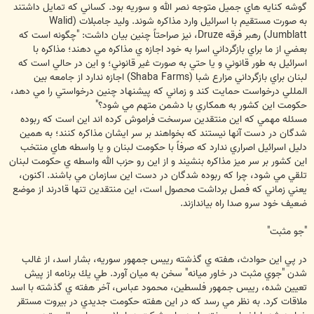
گوشه كنايه هاي جميل متوجه نصر الله و سوريه بود. كساني كه تمايل داشتند
به صورت مستقيم با اسرائيل وارد مذاكره شوند. وليد جامبلات (Walid
Jumblatt) رهبر فرقه Druze، نيز صراحتاً چنين بيان داشت: "چگونه است كه
بعضي از ما براي بازگرداني اسرا به خود اجازه ي مذاكره مي دهند؛ مذاكره با
اسرائيل به طور قانوني و يا حتي به صورت غير قانوني؛ و اين در حالي است كه
لبنان براي بازگرداني مزارع شبا (Shaba Farms) اجازه ندارد از جامعه بين
المللي درخواست حمايت كند و زماني كه پيشنهاد چنين درخواستي را مي دهد،
حكومت اين كشور به همكاري با دشمن متهم مي شود؟"
مسئله مهمي كه اين منتقدين سرسخت فراموش كرده اند اين است كه ربوده
شدگان در دست آنها نيستند كه بخواهند بر سر ايشان مذاكره كنند؛ به همين
دليل اسرائيل اصراري ندارد كه صرفاً با حكومت لبنان و يا واسطه هاي منتخب
اين كشور بر سر ميز مذاكره بنشيند و از اين رو حزب الله واسطه ي حكومت لبنان
تلقي مي شود، چرا كه ربوده شدگان در دست اين سازمان مي باشند. اكنون،
يعني زماني كه فصل برداشت محصول است، اين منتقدين تنها قادرند از موضع
ضعيف خود سرو صدا راه بياندازند.
"جو مثبت"
در پي اين حوادث، هفته ي گذشته رييس جمهور سوريه، بشار اسد، از غالب
شدن "جوي مثبت در خاور ميانه" سخن به ميان آورد. طي يك برنامه از پيش
تعيين شده، رييس جمهور فلسطين، محمود عباس، آخر هفته ي گذشته با اسد
ملاقات كرد. به نظر مي رسد كه در اين هفته حكومت جديدي در بيروت مستقر