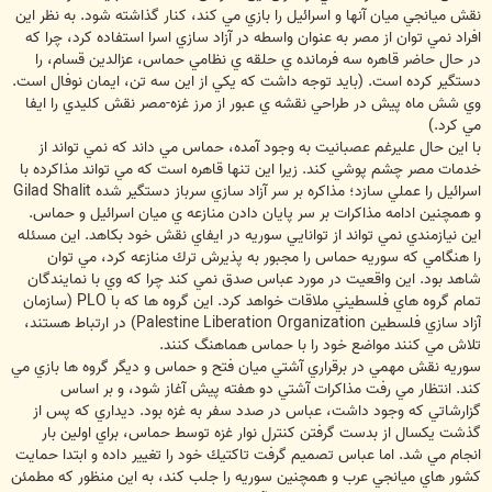
نقش ميانجي ميان آنها و اسرائيل را بازي مي كند، كنار گذاشته شود. به نظر اين
افراد نمي توان از مصر به عنوان واسطه در آزاد سازي اسرا استفاده كرد، چرا كه
در حال حاضر قاهره سه فرمانده ي حلقه ي نظامي حماس، عزالدين قسام، را
دستگير كرده است. (بايد توجه داشت كه يكي از اين سه تن، ايمان نوفال است.
وي شش ماه پيش در طراحي نقشه ي عبور از مرز غزه-مصر نقش كليدي را ايفا
مي كرد.)
با اين حال عليرغم عصبانيت به وجود آمده، حماس مي داند كه نمي تواند از
خدمات مصر چشم پوشي كند. زيرا اين تنها قاهره است كه مي تواند مذاكرده با
اسرائيل را عملي سازد؛ مذاكره بر سر آزاد سازي سرباز دستگير شده Gilad Shalit
و همچنين ادامه مذاكرات بر سر پايان دادن منازعه ي ميان اسرائيل و حماس.
اين نيازمندي نمي تواند از توانايي سوريه در ايفاي نقش خود بكاهد. اين مسئله
را هنگامي كه سوريه حماس را مجبور به پذيرش ترك منازعه كرد، مي توان
شاهد بود. اين واقعيت در مورد عباس صدق نمي كند چرا كه وي با نمايندگان
تمام گروه هاي فلسطيني ملاقات خواهد كرد. اين گروه ها كه با PLO (سازمان
آزاد سازي فلسطين Palestine Liberation Organization) در ارتباط هستند،
تلاش مي كنند مواضع خود را با حماس هماهنگ كنند.
سوريه نقش مهمي در برقراري آشتي ميان فتح و حماس و ديگر گروه ها بازي مي
كند. انتظار مي رفت مذاكرات آشتي دو هفته پيش آغاز شود، و بر اساس
گزارشاتي كه وجود داشت، عباس در صدد سفر به غزه بود. ديداري كه پس از
گذشت يكسال از بدست گرفتن كنترل نوار غزه توسط حماس، براي اولين بار
انجام مي شد. اما عباس تصميم گرفت تاكتيك خود را تغيير داده و ابتدا حمايت
كشور هاي ميانجي عرب و همچنين سوريه را جلب كند، به اين منظور كه مطمئن