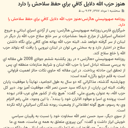
هنوز حزب الله دلايل كافي براي حفظ سلاحش را دارد
پ
سه‌شنبه ۱ مرداد ۱۳۸۷, ۹:۲۴ ب.ظ
س
ت
روزنامه صهيونيستي هاآرتس:هنوز حزب الله دلايل كافي براي حفظ سلاحش را
دارد.
خبرگزاري فارس:روزنامه صهيونيستي هاآرتس: پس از آزادي اسراي لبناني و خروج
احتمالي اسرائيل از مزارع شبعا ،مشاجرات بر سر خلع سلاح حزب الله بار ديگر در
لبنان از سر گرفته خواهد شد. البته حزب الله بهانه هاي كافي براي نگاه داشتن
سلاح در اختيار دارد و به سختي مي توان در لبنان نيرويي را يافت كه بتواند حزب
الله را خلع سلاح كند.
روزنامه صهيونيستي «هاآرتس » در روز يكشنبه ششم جولاي 2008 طي مقاله اي
به بررسي مسئله تبادل اسرا با حزب الله لبنان و شرايط منازعات منطقه اي پس
از تحقق اين حادثه پرداخت. در اين مقاله كه حاوي نكات حائز اهميت فراواني
است به قلم «زئيو باآرل» آمده است:
چهارشنبه گذشته، مذاكراتي كه دو سال به طول انجاميد، نهايتاً با موفقيت پايان
يافت. البته اين پايان، از ديدگاه سيد حسن نصر الله، موفقيت آميز بود. دبير كل
حزب الله، به عنوان رهبري ملي، گفت: "هيچ يك از كشور هاي عرب قادر نبوده
است پرونده ي اسرا و موقود الاثران خود را ببندد". با اين وجود، علي رغم التزام
وي به رسوم، هيچ گونه اطلاعاتي از وضعيت ربوده شدگان اسرائيلي ارائه نكرده
است.
از سوي ديگر، سيد حسن نصر الله سخاوت خود را نسبت به رقيبان سياسي
خويش ابراز داشت و گفت: "اين پيروزي متعلق به همه ي ماست، همه ي ما
بايد جشن بگيريم". وي افزود اين نه تنها يك پيروزي براي لبناني ها، بلكه پيروزي