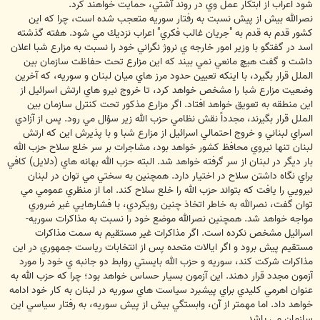
شود اعراب از ابتكار عمل وي در روند آشتي، حمايت خواهند كرد.
نصرالله بيش از پيش نسبت به رفتار سوريه متعجب شده است، چرا كه اين
كشور قدم به قدم به "جريان غالب فكري" اعراب نزديك مي شود. هفته گذشته
اسد در گفتگو با وزير امور خارجه ي نروژ نگراني خود را نسبت به مزارع شبا اعلان
داشت و گفت هيچ مانعي نمي بيند كه اين مزارع تحت حفاظت سازمان بين
الملل قرار بگيرد، با اينكه تعيين حدود مرز هاي ميان لبنان و سوريه، كه آخرين
وضعيت مزارع شبا را مشخص خواهد كرد، تا خروج نيرو هاي ارتش اسرائيل از
اين منطقه به تعويق خواهد افتاد. اگر مزارع مذكور تحت كنترل سازمان بين
الملل قرار بگيرند، مجدداً نقش نظامي حزب الله زير سؤال مي رود. پس از آزادي
اسراي لبناني و خروج احتمالي اسرائيل از مزارع شبا و با پذيرش اين كه ارتش
لبنان تنها نيروي محافظ كشور خواهد بود، مشاجرات بر سر خلع سلاح حزب الله
بار ديگر در لبنان از سر گرفته خواهد شد. البته حزب الله بهانه هاي (دلايل) كافي
براي نگاه داشتن سلاح در اختيار دارد. همچنين به سختي مي توان در لبنان
نيرويي را يافت كه بتواند حزب الله را خلع سلاح كند. اما از منظري عمومي مي
توان گفت، نصرالله به خاطر اتخاذ چنين رويكردي، با فشارهايي غير ضروري
مواجه خواهد شد. همچنين نصرالله موضع خود را نسبت به مذاكرات سوريه-
اسرائيل مشخص نكرده است. اگر مذاكرات غير مستقيم به سمت مذاكرات
مستقيم پيش برود و اگر ايالات متحده پس از انتخابات رياست جمهوري در اين
مذاكرات شركت كند، سوريه و حزب الله بايستي روابط دو جانبه ي خود را مورد
آزمون مجدد قرار دهند. اين آزمون بسيار حساس خواهد بود؛ چرا كه حزب الله به
عنوان اهرمي كليدي براي پيشبرد سياست هاي سوريه در لبنان به كار خود ادامه
خواهد داد. اما مهمتر از آن، وابستگي بيش از پيش سوريه، به رفتار سياسي اين
سازمان مي باشد.