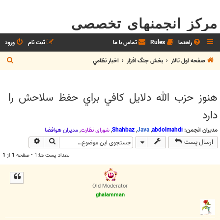
مرکز انجمنهای تخصصی
راهنما
Rules
تماس با ما
ثبت نام
ورود
ج
صفحه اول تالار
بخش جنگ افزار
اخبار نظامي
س
ت
هنوز حزب الله دلايل كافي براي حفظ سلاحش را
ج
دارد
و
مدیران انجمن:
abdolmahdi
,
Java
,
Shahbaz
,
شوراي نظارت
,
مديران هوافضا
جستجو
جستجوی پیش
ارسال پست
تعداد پست ها:1 • صفحه
1
از
1
Old Moderator
ghalamman