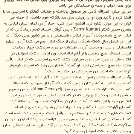
براي همه اعراب و همه ي مسلمانان مي باشد.
در اين ميان، نصرالله گامي غير معمول برداشته و جزئيات گفتگو با اسرائيلي ها را
افشا كرد، و تأكيد ويژه اي بر رويكرد هاي هدايتگرانه خود داشت؛ از جمله مي
توان به اين موارد اشاره كرد: افشاي اسرار كلي؛ اخبار آزادي تمام اسراي لبناني به
رهبري سمير كانتار (Samir Kuntar)، پس گرفتن اجساد تمام رزمندگاني كه از
لبنان خارج شده بودند، "اعم از لبناني، فلسطيني و يا هر كشور عربي ديگر"، كه
اين امر شامل حال كشته شدگان پيش از جنگ لبنان هم مي شد؛ آزادي اسراي
فلسطيني و عرب؛ و بدست آوردن اطلاعات در مورد سرنوشت چهار ديپلمات
ايراني. نصرالله هيچ مطلبي را از قلم نيانداخت. وي اذعان داشت اسرائيل در
ابتدا، حتي در مورد اجزاء بدن سربازان كشته شده ي اسرائيلي كه در لبنان باقي
مانده اند، هيچ درخواستي نكرد. او گفت: "به نظر مي رسد كه اسرائيل فراموش
كرده است كه اجزاء بدن سربازانش در اختيار ما است."
رقباي نصرالله مبادله ي اسرا را به شدت مورد انتقاد قرار دادند ـ نه به اين دليل
كه اسراي لبناني به كشورشان باز مي گردند بلكه آنها از وجهه اي كه نصرالله
كسب مي كند ناراحت هستند. امين جميل (Amin Gemayel)، رييس جمهور
پيشين لبنان، و يكي از وزيراني كه در كابينه ي فعلي حضور دارد، اين چنين
اعتراض خود را ابراز داشت: "ملت لبنان در مذاكرات غايب بود"؛ و اضافه كرد:
"امضاي قرارداد ميان يك كشور و يك نهاد لبناني شيوه ي جديدي از انجام
فعاليت هاي ديپلماتيك غير مستقيم با اسرائيل است. چه چيز باعث شده است
كه يك ميانجي غير لبناني، مانند رييس جمهور فرانسه و يا پادشاه اردن، در اين
مذاكرات شركت نكند؟ مذاكراتي كه قرار بود بر سر آزاد سازي مناطق اشغالي لبنان
و پايان يافتن حملات اسرائيل صورت گيرد".