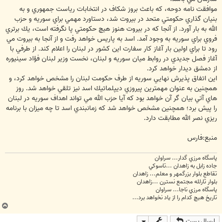
موافقت نامه دوحه، كه باعث بروز شكاف در انتخابات رياست جمهوري و به
بنيان گذاري حكومتي متحد در بيروت شد، دستاورد مهمي براي سوريه و حزب
الله به بار آورد. از آنجا كه در بيروت هنوز هيچ حكومتي پا نگرفته است، يك برتري
فروي براي سوريه به وجود آمد. اسد به پاريس خواهد رفت و از آنجا به بيروت مي
رود تا براي اولين بار آغاز كار سفارت اين كشور در لبنان را اعلام كند. از طرفي با
آغاز فصل جديدي در روابط ميان سوريه و لبنان، نخست وزير لبنان فؤاد سينيوره
از دمشق ديدار خواهد كرد.
اين اتفاق پذيرش نهايي سوريه از طرف حكومت لبنان را مشخص خواهد كرد، و
همچنين به عنوان مهمترين پيروزي ديپلماتيك اسد نيز تلقي خواهد شد. روز
هاي آتي بيان گر آن خواهد بود كه آيا حزب الله مي تواند اهداف سوريه در لبنان
را پيش برد؛ همچنين مشخص خواهد شد كه زمانبندي اسد تا چه ميزان با برنامه
ريزي نصر الله مطابقت دارد.
منبع:فارس
پاسگاه مرزي گدار... سراوان
جاده زابل به زاهدان ...تاسوکي
تقاطع بلوار بزرگمهر و معلم... زاهدان
بلوار ثارلله مجتمع نسترن ...زاهدان
پاسگاه مرزي ناجا... سراوان
تاريخ هيچ کدام را از ياد نخواهد برد...
ب
ا
ارسال پست