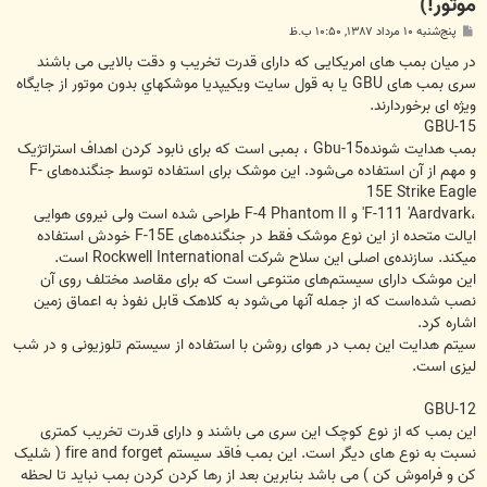
موتور!)
پ
پنج‌شنبه ۱۰ مرداد ۱۳۸۷, ۱۰:۵۰ ب.ظ
س
ت
در میان بمب های امریکایی که دارای قدرت تخریب و دقت بالایی می باشند
سری بمب های GBU يا به قول سايت ويكيپديا موشكهاي بدون موتور از جایگاه
ویژه ای برخوردارند.
GBU-15
بمب هدایت شونده‌Gbu-15 ، بمبی است که برای نابود کردن اهداف استراتژیک
و مهم از آن استفاده می‌شود. این موشک برای استفاده توسط جنگنده‌های F-
15E Strike Eagle
،F-111 'Aardvark' و F-4 Phantom II طراحی شده است ولی نیروی هوایی
ایالت متحده از این نوع موشک فقط در جنگنده‌های F-15E خودش استفاده
میکند. سازنده‌ی اصلی این سلاح شرکت Rockwell International است.
این موشک دارای سیستم‌های متنوعی است که برای مقاصد مختلف روی آن
نصب شده‌است که از جمله آنها می‌شود به کلاهک قابل نفوذ به اعماق زمین
اشاره کرد.
سیتم هدایت این بمب در هوای روشن با استفاده از سیستم تلوزیونی و در شب
لیزی است.
GBU-12
این بمب که از نوع کوچک این سری می باشند و دارای قدرت تخریب کمتری
نسبت به نوع های دیگر است. این بمب فاقد سیستم fire and forget ( شلیک
کن و فراموش کن ) می باشد بنابرین بعد از رها کردن کردن بمب نباید تا لحظه