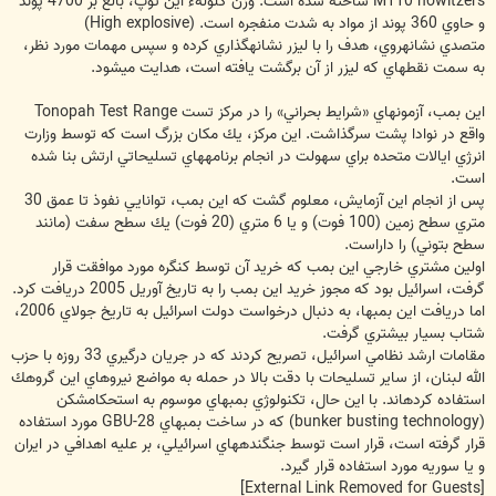
M110 howitzers ساخته شده است. وزن گلولهء اين توپ، بالغ بر 4700 پوند
و حاوي 360 پوند از مواد به شدت منفجره است. (High explosive)
متصدي نشانه‏روي، هدف را با ليزر نشانه‏گذاري كرده و سپس مهمات مورد نظر،
به سمت نقطه‏اي كه ليزر از آن برگشت يافته است، هدايت مي‏شود.
اين بمب، آزمونهاي «شرايط بحراني» را در مركز تست Tonopah Test Range
واقع در نوادا پشت سرگذاشت. اين مركز، يك مكان بزرگ است كه توسط وزارت
انرژي ايالات متحده براي سهولت در انجام برنامه‏هاي تسليحاتي ارتش بنا شده
است.
پس از انجام اين آزمايش، معلوم گشت كه اين بمب، توانايي نفوذ تا عمق 30
متري سطح زمين (100 فوت) و يا 6 متري (20 فوت) يك سطح سفت (مانند
سطح بتوني) را داراست.
اولين مشتري خارجي اين بمب كه خريد آن توسط كنگره مورد موافقت قرار
گرفت، اسرائيل بود كه مجوز خريد اين بمب را به تاريخ آوريل 2005 دريافت كرد.
اما دريافت اين بمب‏ها، به دنبال درخواست دولت اسرائيل به تاريخ جولاي 2006،
شتاب بسيار بيشتري گرفت.
مقامات ارشد نظامي اسرائيل، تصريح كردند كه در جريان درگيري 33 روزه با حزب
الله لبنان، از ساير تسليحات با دقت بالا در حمله به مواضع نيروهاي اين گروهك
استفاده كرده‏اند. با اين حال، تكنولوژي بمب‏هاي موسوم به استحكام‏شكن
(bunker busting technology) كه در ساخت بمب‏هاي GBU-28 مورد استفاده
قرار گرفته است، قرار است توسط جنگنده‏هاي اسرائيلي، بر عليه اهدافي در ايران
و يا سوريه مورد استفاده قرار گيرد.
[External Link Removed for Guests]