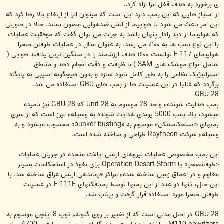
ی برخورد به هدف قفل انرا ازاد کرد..
از امتیاز هایی که این بمب دارد این است که میتوان انرا از ارتفاع بالا رها کرد که
این امر باعث می شود تا هواپیما از اتش ضدهوایی مصون بماند. حالا در صورتی
که هواپیما از دید رادار پنهان باشد به جرات می توان گفت که موفقیت عملیات
با این نوع بمب ها به ۱۰۰٪ می رسد. به عنوان مثال در عملیات طوفان صحرا
هواپیمای F-117 توانست ۱۶۰۰ هدف ارزشمند را در سنگین ترین پدافند هوایی (
شامل انواع موشک های SAM ) با ظرافت و دقت انجام دهد و مناطق
استراتیژیک نظامی را به طور کامل نابود سازد و بدون هیچگونه اسیبی به پایگاه
برگردد که غالبا در این عملیات ها از بمب های GBU استفاده می شد.
GBU-28
بمب هدايت شوندهء واحد 28 موسوم به Unit 28 كه GBU-28 نيز ناميده
مي‏شود، يك بمب 5000 پوندي هدايت شونده به وسيلهء ليرز است كه از سري
بمب‏هاي «استحكام‏شكن» موسوم به «bunker busting» محسوب مي‏شود و به
وسيلهء شركت Raytheon طراحي و ساخته شده است.
اين بمب مخصوص عمليات نيروهاي ارتش ايالات متحده در جريان عمليات
«طوفان‏صحرا» يا Operation Desert Storm براي نفوذ در استحكامات بسيار
مقاوم و در اعماق زمين ساخته شدهء مراكز فرماندهي ارتش عراق ساخته شد. با
اين حال، تنها دو عدد از اين بمب‏ها توسط بمب‏افكن‏هاي F-111F در عمليات
طوفان صحرا مورد استفاده قرار گرفت و پرتاب شد.
GBU-28 در اصل مدلي است كه از تغيير بر روي گلولهء توپ 8 اينچي موسوم به