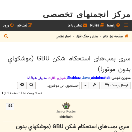
مرکز انجمنهای تخصصی
راهنما
Rules
تماس با ما
ثبت نام
ورود
ج
صفحه اول تالار
بخش جنگ افزار
اخبار نظامي
س
ت
سری بمب‌های استحکام شکن GBU (موشكهاي
ج
بدون موتور!)
و
مدیران انجمن:
abdolmahdi
,
Java
,
Shahbaz
,
شوراي نظارت
,
مديران هوافضا
جستجو
جستجوی پیش
ارسال پست
تعداد پست ها:1 • صفحه
1
از
1
Junior Poster
chieftain
سری بمب‌های استحکام شکن GBU (موشكهاي بدون