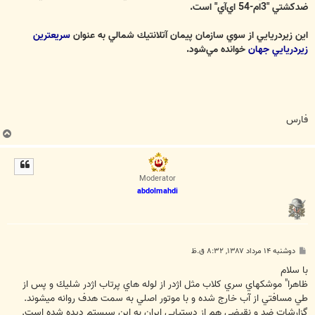
ضدكشتي "3ام-54 اي‌آي" است.
اين زيردريايي از سوي سازمان پيمان آتلانتيك شمالي به عنوان
سريعترين
زيردريايي جهان
خوانده مي‌شود.
فارس
ب
ا
ل
ا
Moderator
abdolmahdi
پ
دوشنبه ۱۴ مرداد ۱۳۸۷, ۸:۳۲ ق.ظ
س
ت
با سلام
ظاهرا" موشكهاي سري كلاب مثل اژدر از لوله هاي پرتاب اژدر شليك و پس از
طي مسافتي از آب خارج شده و با موتور اصلي به سمت هدف روانه ميشوند.
گزارشات ضد و نقيضي هم از دستيابي ايران به اين سيستم ديده شده است.