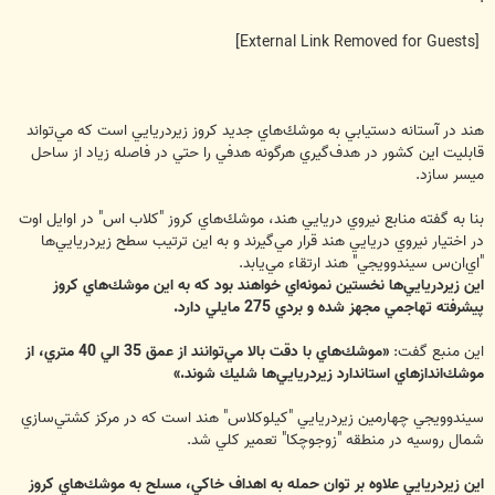
[External Link Removed for Guests]
هند در آستانه دستيابي به موشك‌هاي جديد كروز زيردريايي است كه مي‌تواند
قابليت اين كشور در هدف‌گيري هرگونه هدفي را حتي در فاصله زياد از ساحل
ميسر سازد.
بنا به گفته منابع نيروي دريايي هند، موشك‌هاي كروز "كلاب اس" در اوايل اوت
در اختيار نيروي دريايي هند قرار مي‌گيرند و به اين ترتيب سطح زيردريايي‌ها
"اي‌ان‌س سيندوويجي" هند ارتقاء مي‌يابد.
اين زيردريايي‌ها نخستين نمونه‌اي خواهند بود كه به اين موشك‌هاي كروز
پيشرفته تهاجمي مجهز شده و بردي 275 مايلي دارد.
اين منبع گفت:
«موشك‌هاي با دقت بالا مي‌توانند از عمق 35 الي 40 متري، از
موشك‌اندازهاي استاندارد زيردريايي‌ها شليك شوند.»
سيندوويجي چهارمين زيردريايي "كيلوكلاس" هند است كه در مركز كشتي‌سازي
شمال روسيه در منطقه "زوجوچكا" تعمير كلي شد.
اين زيردريايي علاوه بر توان حمله به اهداف خاكي، مسلح به موشك‌هاي كروز