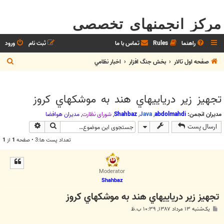
مرکز انجمنهای تخصصی
راهنما
Rules
تماس با ما
ثبت نام
ورود
ج
صفحه اول تالار
بخش جنگ افزار
اخبار نظامي
س
ت
تجهيز زير درياييهاي هند به موشکهاي کروز
ج
و
مدیران انجمن:
abdolmahdi
,
Java
,
Shahbaz
,
شوراي نظارت
,
مديران هوافضا
جستجو
جستجوی پیش
ارسال پست
تعداد پست ها:3 • صفحه
1
از
1
Moderator
Shahbaz
تجهيز زير درياييهاي هند به موشکهاي کروز
پ
یک‌شنبه ۱۳ مرداد ۱۳۸۷, ۱۰:۳۹ ب.ظ
س
ت
.