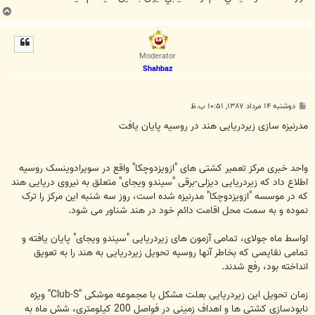
ب
ا
ل
ا
Moderator
Shahbaz
پ
دوشنبه ۱۴ مرداد ۱۳۸۷, ۱۰:۵۱ ب.ظ
س
ت
مدرنیزه سازی زیردریایی هند در روسیه پایان یافت
واحد خبری مرکز تعمیر کشتی های "ازویزدوچکا" واقع در سویرادوینسک روسیه
اطلاع داد که زیردریایی دیزلی-برقی "سیندو ویجای" متعلق به نیروی دریایی هند
که در موسسه "ازویزدوچکا" مدرنیزه شده است، روز سه شنبه این مرکز را ترک
نموده و به سمت محل اقامت دائم خود در هند شناور می شود.
اواسط ماه جولای، تمامی آزمون های زیردریایی "سیندو ویجای" پایان یافته و
تمامی نقایصی که بخاطر آنها روسیه تحویل زیردریایی به هند را به تعویق
انداخته بود، رفع شدند.
زمان تحویل این زیردریایی بعلت مشکل با مجموعه موشکی "Club-S" ویژه
نابودسازی کشتی ها و اهداف زمینی در فواصل 200 کیلومتری، شش ماه به