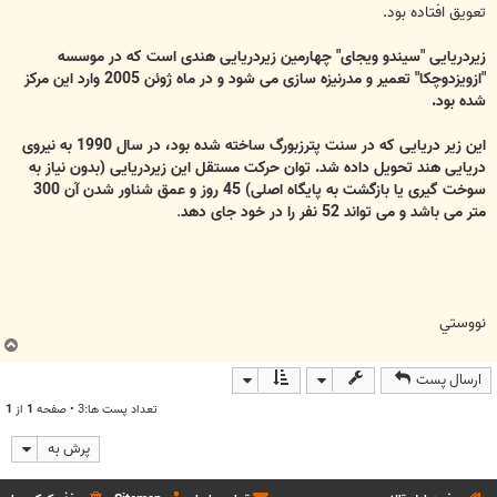
تعویق افتاده بود.
زیردریایی "سیندو ویجای" چهارمین زیردریایی هندی است که در موسسه
"ازویزدوچکا" تعمیر و مدرنیزه سازی می شود و در ماه ژوئن 2005 وارد این مرکز
شده بود.
این زیر دریایی که در سنت پترزبورگ ساخته شده بود، در سال 1990 به نیروی
دریایی هند تحویل داده شد. توان حرکت مستقل این زیردریایی (بدون نیاز به
سوخت گیری یا بازگشت به پایگاه اصلی) 45 روز و عمق شناور شدن آن 300
متر می باشد و می تواند 52 نفر را در خود جای دهد
.
نووستي
ب
ا
ارسال پست
ل
ا
تعداد پست ها:3 • صفحه
1
از
1
پرش به