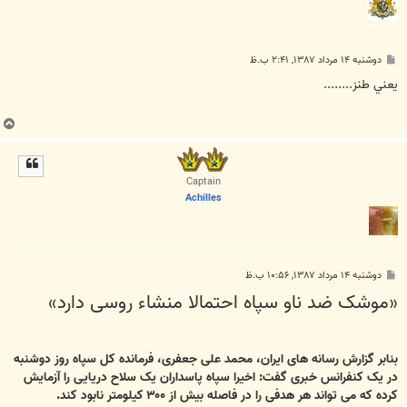
پ
دوشنبه ۱۴ مرداد ۱۳۸۷, ۲:۴۱ ب.ظ
س
ت
يعني طنز........
ب
ا
ل
ا
Captain
Achilles
پ
دوشنبه ۱۴ مرداد ۱۳۸۷, ۱۰:۵۶ ب.ظ
س
«موشک ضد ناو سپاه احتمالا منشاء روسی دارد»
ت
بنابر گزارش رسانه های ايران، محمد علی جعفری، فرمانده کل سپاه روز دوشنبه
در يک کنفرانس خبری گفت: اخيرا سپاه پاسداران يک سلاح دريايی را آزمايش
کرده که می تواند هر هدفی را در فاصله بيش از ۳۰۰ کيلومتر نابود کند.