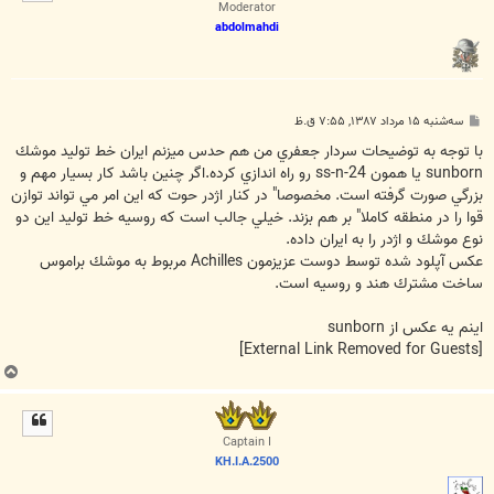
ا
Moderator
abdolmahdi
پ
سه‌شنبه ۱۵ مرداد ۱۳۸۷, ۷:۵۵ ق.ظ
س
ت
با توجه به توضيحات سردار جعفري من هم حدس ميزنم ايران خط توليد موشك
sunborn يا همون ss-n-24 رو راه اندازي كرده.اگر چنين باشد كار بسيار مهم و
بزرگي صورت گرفته است. مخصوصا" در كنار اژدر حوت كه اين امر مي تواند توازن
قوا را در منطقه كاملا" بر هم بزند. خيلي جالب است كه روسيه خط توليد اين دو
نوع موشك و اژدر را به ايران داده.
عكس آپلود شده توسط دوست عزيزمون Achilles مربوط به موشك براموس
ساخت مشترك هند و روسيه است.
اينم يه عكس از sunborn
[External Link Removed for Guests]
ب
ا
ل
ا
Captain I
KH.I.A.2500