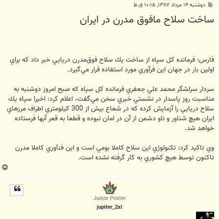
پ
دوشنبه ۱۴ مرداد ۱۳۸۷, ۱۰:۱۵ ق.ظ
س
ساخت سلاح مافوق مدرن در ایران
ت
فارس: فرمانده كل سپاه از ساخت يك سلاح فوق‌مدرن دريايي خبر داد كه براي
اولين بار در جهان اين فرآوري مورد استفاده قرار مي‌گيرد.
سردار سرلشگر محمد علي جعفري فرمانده كل سپاه كه صبح امروز دوشنبه به
مناسبت روز پاسدار در نشستي خبري سخن مي‌گفت، اعلام كرد: اخيرا سپاه يك
سلاح دريايي را آزمايش كرده كه در شعاع بيش از 300 كيلومتري اطراف مرزهاي
ايران هيچ شناور و ناو دشمن از آن در امان نبوده و قطعا به قعر آبها فرستاده
خواهد شد.
وي تاكيد كرد: تكنولوژي اين سلاح كاملا بومي است و اين فنآوري كاملا مدرن
تاكنون توسط هيچ كشوري به كار گرفته نشده است.
ب
ا
ل
ا
Junior Poster
jupiter_2xl