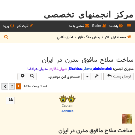
مرکز انجمنهای تخصصی
راهنما
Rules
تماس با ما
ثبت نام
ورود
ج
صفحه اول تالار
بخش جنگ افزار
اخبار نظامي
س
ت
ساخت سلاح مافوق مدرن در ایران
ج
و
مدیران انجمن:
abdolmahdi
,
Java
,
Shahbaz
,
شوراي نظارت
,
مديران هوافضا
جستجو
جستجوی پیشر
ارسال پست
1
تعداد پست ها:13
2
بعدی
Captain
Achilles
ساخت سلاح مافوق مدرن در ایران