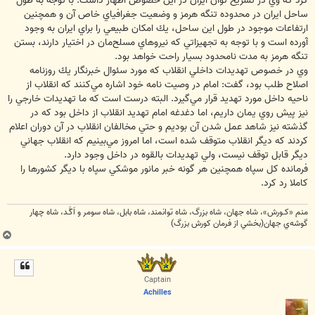
كرد كه وي در تشريح توان ايران در اين خصوص اظهار داشت: با توجه به طول
ساحل ايران در محدوده تنگه هرمز و وضعيت جغرافياي خاص آن و همچنين
ارتفاعات موجود در طول اين ساحل، يك امكان طبيعي را براي ايران به وجود
آورده است و با توجه به تجهيزاتي كه نيروهاي مسلح‌مان در اختيار دارند، بستن
تنگه هرمز به مدت نامحدود بسيار راحت خواهد بود.
وي در خصوص تهديدات داخلي انقلاب كه مورد سئوال خبرنگار يك روزنامه
اصلاح طلب بود، گفت: امام در وصيت نامه خود اشاره مي‌كنند كه انقلاب از
ناحيه داخل مورد تهديد قرار مي‌گيرد. البته درست است كه ما تهديدات خارجي را
نيز پيش روي يمان داريم، اما دغدغه امام تهديد انقلاب از داخل بود كه در
گذشته نيز شاهد عمل شدن آن بوديم و حتي مخالفان انقلاب در آن دوران اعلام
كردند كه ديگر انقلاب متوقف شده است، اما امروز مي‌بينيم كه انقلاب جهاني
ديگر قابل توقف نيست، ولي تهديدات بالقوه در داخل وجود دارد.
فرمانده كل سپاه همچنين هر گونه خبر مانور موشكي سپاه با ديگر كشورها را
كاملا رد كرد.
منم «كـورش»، شاه جهان، شاه بزرگ، شاه توانمند، شاه بابل، شاه سومر و اَكَّـد، شاه چهار
گوشه‌ي جهان(بخشي از فرمان كورش بزرگ)
ب
ا
ل
ا
Captain
Achilles