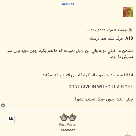
Achilles
پ
دوشنبه ۱۴ مرداد ۱۳۸۷, ۲:۴۰ ب.ظ
س
ت
A10
, حرف شما هم درسته
دشمن ما خيلي قويه ولي اين دليل نميشه که ما هم بگيم چون قويه پس سر
بسرش نذاريم.
اتفاقا منم ياد يه ضرب المثل انگليسي افتادم که ميگه :
DONT GIVE IN WITHOUT A FIGHT
يعني اينکه بدون جنگ تسليم نشو !
ب
ا
ل
ا
Fast Poster
padeshah