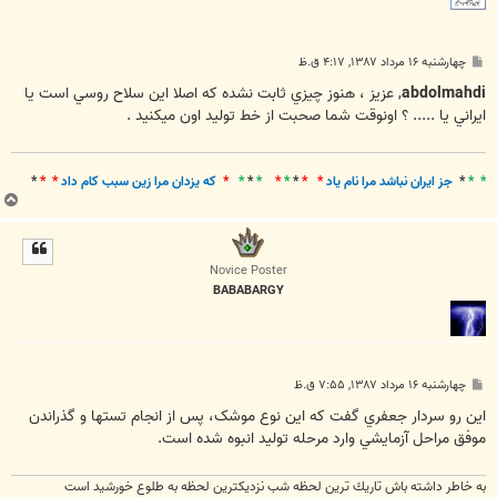
پ
چهارشنبه ۱۶ مرداد ۱۳۸۷, ۴:۱۷ ق.ظ
س
ت
abdolmahdi
, عزيز ، هنوز چيزي ثابت نشده که اصلا اين سلاح روسي است يا
ايراني يا ..... ؟ اونوقت شما صحبت از خط توليد اون ميکنيد .
* *
*
جز ايران نباشد مرا نام ياد
* *
*
*
*
*
*
*
*
که يزدان مرا زين سبب کام داد
* *
*
ب
ا
ل
ا
Novice Poster
BABABARGY
پ
چهارشنبه ۱۶ مرداد ۱۳۸۷, ۷:۵۵ ق.ظ
س
ت
اين رو سردار جعفري گفت که اين نوع موشک، پس از انجام تستها و گذراندن
موفق مراحل آزمايشي وارد مرحله توليد انبوه شده است.
به خاطر داشته باش تاریك ترین لحظه شب نزدیكترین لحظه به طلوع خورشید است