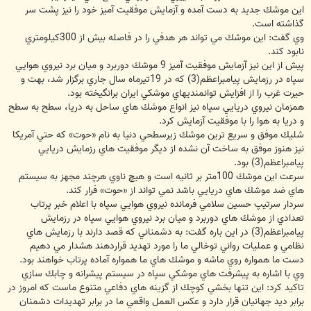
اين موشك جديد به دست آمده و آزمايش موفقيت آميز خود را نيز پشت سر
گذاشته است.
وي گفت: اين موشك مي تواند هر هدفي را در فاصله بيش از 300كيلومتري
نابود كند.
پيش از اين نيز آزمايش موفقيت آميز 9 موشك دوربرد و ميان برد نيروي هوايي
سپاه در رزمايش پيامبراعظم(3) كه در 19تيرماه سال جاري برگزار شد، بهت و
حيرت غرب را از افزايش توانمنديهاي موشكي ايران برانگيخته بود.
همزمان نيروي دريايي سپاه نيز انواع موشك هاي ساحل به دريا، سطح به سطح
و دريا به هوا را با موفقيت آزمايش كرد.
شليك موفق و سريع ترين موشك زيرسطحي دنيا به نام «حوت» كه حتي آمريكا
نيز هنوز موفق به ساخت آن نشده از ديگر موفقيت هاي رزمايش دريايي
پيامبراعظم(3) بود.
سرعت اين موشك 100متر بر ثانيه است و هيچ ناوي هرچند مجهز به سيستم
هاي ضد موشك هاي دريايي باشد نمي تواند از «حوت» فرار كند.
سردار سرتيپ حسين سلامي فرمانده نيروي هوايي سپاه با اعلام خبر پرتاب
تعدادي از موشك هاي دوربرد و ميان برد نيروي هوايي سپاه در رزمايش
پيامبراعظم(3) در اين باره گفت: به دشمناني كه قصد دارند با رزمايش هاي
نظامي و عمليات رواني توخالي ما را مورد تهديد قراردهند هشدار مي دهيم
دست ما همواره روي ماشه و موشك هاي ما همواره آماده پرتاب خواهند بود.
وي با اشاره به پيشرفت هاي موشكي سپاه در سيستم پيشرانه و چابك سازي
تاكيد كرد: اين تنها بخشي كوچك از گزينه هاي دفاعي متنوع ماست كه امروز در
برابر ديد جهانيان قرار دارد و عكس العمل واقعي ما در برابر تهديدات دشمنان