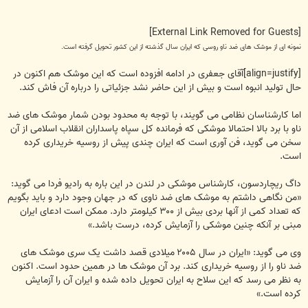
[External Link Removed for Guests]
نمونه ای از موشک های ضد ناو روسی که ایران سال گذشته از این کشور تحویل گرفته است.
[align=justify]آقای جعفری در ادامه افزوده است که اين موشک هم اکنون در
حال توليد انبوه است و بيش از اين حاضر نشد جزئياتی را درباره آن فاش کند.
اما کارشناسان نظامی می گويند، با توجه به محدود بودن شمار موشک های ضد
ناو با برد بالا احتمالا موشکی که فرمانده کل سپاه پاسداران انقلاب اسلامی از آن
سخن می گويد، فن آوری است که ايران چندی پيش از روسيه خريداری کرده
است.
داگ ريچاردسون، کارشناس موشکی در لندن در اين باره به راديو فردا می گويد:
«من نگاهی داشتم به موشک های ضد ناوی که در جهان وجود دارد و بايد بگويم
که تعداد کمی از آنها بردی بيش از ۳۰۰ کيلومتر دارد. ممکن است ادعای ايران
مبنی بر آنکه چنين موشکی را آزمايش کرده، درست باشد.»
وی می گويد: «ايران در سال ۲۰۰۵ ميلادی قصد داشت يک سری موشک های
ضد ناو را از روسيه خريداری کند. برد آن موشک ها در همين حدود است. اکنون
به نظر می رسد که اين سلاح به ايران تحويل داده شده و ايران آن را آزمايش
کرده است.»