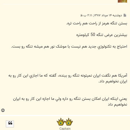
پ
دوشنبه ۱۴ مرداد ۱۳۸۷, ۲:۱۱ ب.ظ
س
ت
بستن تنگه هرمز از راحت هم راحت تره.
بيشترين عرض تنگه 50 کيلومتره
احتياج به تکنولوژي جديد هم نيست با موشک نور هم ميشه تنگه رو بست.
آمريکا هم نگفت ايران نميتونه تنگه رو ببنده، گفته که ما اجازي اين کار رو به
ايران نخواهيم داد.
يعني اينکه ايران امکان بستن تنگه رو داره ولي ما اجازه اين کار رو به ايران
نخواهيم داد
ب
ا
ل
ا
Captain