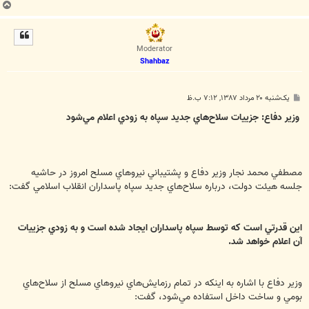
ب
ا
ل
ا
Moderator
Shahbaz
پ
یک‌شنبه ۲۰ مرداد ۱۳۸۷, ۷:۱۲ ب.ظ
س
ت
وزير دفاع: جزييات سلاح‌هاي جديد سپاه به زودي اعلام مي‌شود
مصطفي محمد نجار وزير دفاع و پشتيباني نيروهاي مسلح امروز در حاشيه
جلسه هيئت دولت، درباره سلاح‌هاي جديد سپاه پاسداران انقلاب اسلامي گفت:
اين قدرتي است كه توسط سپاه پاسداران ايجاد شده است و به زودي جزييات
آن اعلام خواهد شد.
وزير دفاع با اشاره به اينكه در تمام رزمايش‌هاي نيروهاي مسلح از سلاح‌هاي
بومي و ساخت داخل استفاده مي‌شود، گفت: