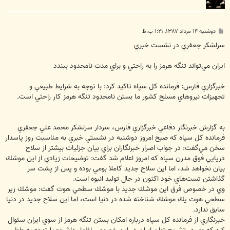
پ
دوشنبه ۱۴ مرداد ۱۳۸۷, ۱:۲۱ ب.ظ
س
ت
سرلشكر جعفري در نشست خبري
ايران مي‌تواند تنگه هرمز را به راحتي و براي مدت نامحدود ببندد
خبرگزاري فارس: فرمانده كل سپاه تاكيد كرد: با توجه به شرايط طبيعي و
تجهيزات نيروهاي مسلح كشور ما بستن نامحدود تنگه هرمز كار راحتي است.
به گزارش خبرنگار دفاعي خبرگزاري فارس، سردار سرلشكر محمد علي جعفري
فرمانده كل سپاه كه صبح امروز دوشنبه در نشستي خبري به مناسبت روز پاسدار
سخن مي‌گفت: در جواب اصرار خبرنگاران براي بيان جزئيات بيشتر از سلاح
دريايي فوق مدرن سپاه كه امروز اعلام شد گفت: توضيحات زيادي از اين موشك
بيان نخواهد شد، اما اين سلاح جديد كاملا بومي بوده و پس از پشت سر
گذاشتن تست‌هاي خود اكنون در حال توليد انبوه است.
وي در خصوص فرق اين موشك جديد با موشك سطحي هوت گفت: موشك زير
سطحي هوت يك موشك شناخته شده در دنيا است، اما اين سلاح جديد در دنيا
سابق ندارد.
خبرنگاري از فرمانده كل سپاه درباره امكان بستن تنگه هرمز از سوي ايران سئوال