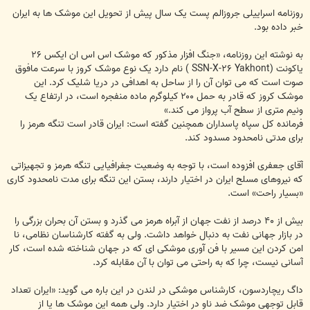
روزنامه اسراييلی جروزالم پست يک سال پيش از تحويل اين موشک ها به ايران
خبر داده بود.
به نوشته اين روزنامه، «جنگ افزار مذکور که موشک اس اس ان ايکس ۲۶
ياکونت (SSN-X-۲۶ Yakhont ) نام دارد يک نوع موشک کروز با سرعت مافوق
صوت است که می توان آن را از ساحل به اهدافی در دريا شليک کرد. اين
موشک کروز که قادر به حمل ۲۰۰ کيلوگرم ماده منفجره است، در ارتفاع يک
ونيم متری از سطح آب پرواز می کند.»
فرمانده کل سپاه پاسداران همچنين گفته است: ايران قادر است تنگه هرمز را
برای مدتی نامحدود مسدود کند.
آقای جعفری افزوده است، با توجه به وضعيت جغرافيايی تنگه هرمز و تجهيزاتی
که نيروهای مسلح ايران در اختيار دارند، بستن اين تنگه برای مدت نامحدود کاری
«بسيار راحت» است.
بيش از ۴۰ درصد از نفت جهان از آبراه هرمز می گذرد و بستن آن بحران بزرگی را
در بازار جهانی نفت به دنبال خواهد داشت. ولی به گفته کارشناسان نظامی، نا
امن کردن اين مسير با فن آوری موشکی ای که در جهان شناخته شده است، کار
آسانی نيست، چرا که به راحتی می توان با آن مقابله کرد.
داگ ريچاردسون، کارشناس موشکی در لندن در اين باره می گويد: «ايران تعداد
قابل توجهی موشک ضد ناو در اختيار دارد. ولی همه اين موشک ها يا از