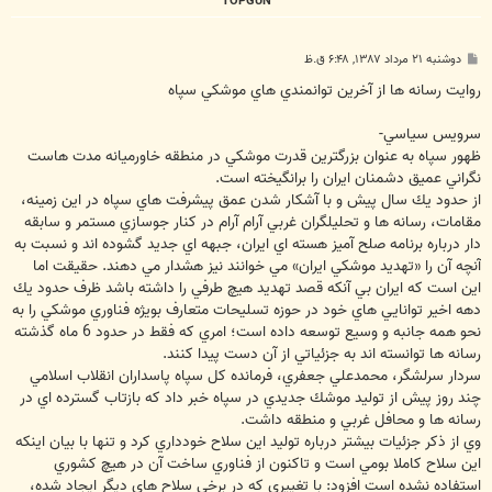
TOPGUN
پ
دوشنبه ۲۱ مرداد ۱۳۸۷, ۶:۴۸ ق.ظ
س
ت
روايت رسانه ها از آخرين توانمندي هاي موشكي سپاه
سرويس سياسي-
ظهور سپاه به عنوان بزرگترين قدرت موشكي در منطقه خاورميانه مدت هاست
نگراني عميق دشمنان ايران را برانگيخته است.
از حدود يك سال پيش و با آشكار شدن عمق پيشرفت هاي سپاه در اين زمينه،
مقامات، رسانه ها و تحليلگران غربي آرام آرام در كنار جوسازي مستمر و سابقه
دار درباره برنامه صلح آميز هسته اي ايران، جبهه اي جديد گشوده اند و نسبت به
آنچه آن را «تهديد موشكي ايران» مي خوانند نيز هشدار مي دهند. حقيقت اما
اين است كه ايران بي آنكه قصد تهديد هيچ طرفي را داشته باشد ظرف حدود يك
دهه اخير توانايي هاي خود در حوزه تسليحات متعارف بويژه فناوري موشكي را به
نحو همه جانبه و وسيع توسعه داده است؛ امري كه فقط در حدود 6 ماه گذشته
رسانه ها توانسته اند به جزئياتي از آن دست پيدا كنند.
سردار سرلشگر، محمدعلي جعفري، فرمانده كل سپاه پاسداران انقلاب اسلامي
چند روز پيش از توليد موشك جديدي در سپاه خبر داد كه بازتاب گسترده اي در
رسانه ها و محافل غربي و منطقه داشت.
وي از ذكر جزئيات بيشتر درباره توليد اين سلاح خودداري كرد و تنها با بيان اينكه
اين سلاح كاملا بومي است و تاكنون از فناوري ساخت آن در هيچ كشوري
استفاده نشده است افزود: با تغييري كه در برخي سلاح هاي ديگر ايجاد شده،