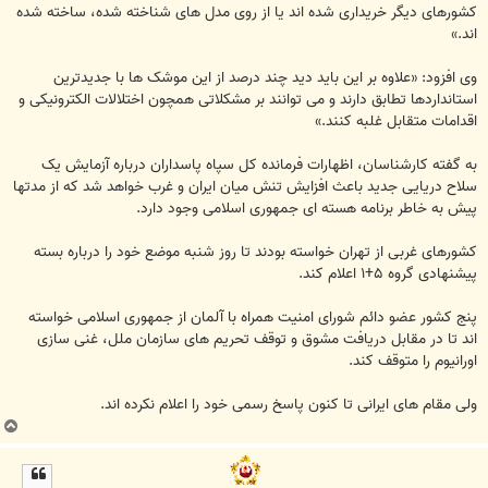
کشورهای ديگر خريداری شده اند يا از روی مدل های شناخته شده، ساخته شده
اند.»
وی افزود: «علاوه بر اين بايد ديد چند درصد از اين موشک ها با جديدترين
استانداردها تطابق دارند و می توانند بر مشکلاتی همچون اختلالات الکترونيکی و
اقدامات متقابل غلبه کنند.»
به گفته کارشناسان، اظهارات فرمانده کل سپاه پاسداران درباره آزمايش يک
سلاح دريايی جديد باعث افزايش تنش ميان ايران و غرب خواهد شد که از مدتها
پيش به خاطر برنامه هسته ای جمهوری اسلامی وجود دارد.
کشورهای غربی از تهران خواسته بودند تا روز شنبه موضع خود را درباره بسته
پيشنهادی گروه ۵+۱ اعلام کند.
پنج کشور عضو دائم شورای امنيت همراه با آلمان از جمهوری اسلامی خواسته
اند تا در مقابل دريافت مشوق و توقف تحريم های سازمان ملل، غنی سازی
اورانيوم را متوقف کند.
ولی مقام های ايرانی تا کنون پاسخ رسمی خود را اعلام نکرده اند.
ب
ا
ل