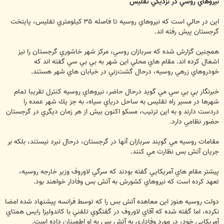
نيروهاي روسي در نزديكي تفليس
اين در حالي است كه نيروهاي روسيه تا فاصله ۳۵ كيلومتري تفليس، پايتخت
گرجستان پيش رفته اند.
همچنين گزارش شده كه سربازان روسي، مركز شهر خاشوري گرجستان را نيز
اشغال كرده اند. مقام هاي محلي اين شهر به بي بي سي گفته اند كه
خودروهاي زرهي روسيه، درحال گشت‌زني در خيابان هاي شهر هستند.
خبرنگار بي بي سي مي گويد درحال حاضر، نيروهاي روسيه كنترل تقريبا تمام
شهرها در مسير راه تفليس به ساحل درياي سياه، به جز يك شهر عمده را
دردست دارند و به اين ترتيب، مسكو اكنون بيش از هر زمان ديگري در گرجستان
حضور نظامي دارد.
مقامات روسيه مي گويند سربازان آنها در گرجستان، درحال نبرد نيستند، بلكه بر
جريان آتش بس نظارت مي كنند.
پيشتر مقام هاي آمريكايي گفته بودند كه سرگي لاوروف وزير خارجه روسيه،
تعهد كرده است كه نيروهاي كشورش به آتش بس وفادار خواهند بود.
دولت روسيه هنوز اين معاهده آتش بس را كه توسط فرانسه پيشنهاد شده امضا
نكرده، اما گفته شده كه آقاي لاوروف در گفتگوي تلفني با كاندوليزا رايس همتاي
آمريكايي خود، در مورد وفاداري به آتش بس به او اطمينان داده است.