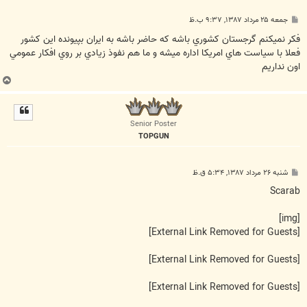
پ
جمعه ۲۵ مرداد ۱۳۸۷, ۹:۳۷ ب.ظ
س
ت
فکر نميکنم گرجستان کشوري باشه که حاضر باشه به ايران بپيونده اين کشور
فعلا با سياست هاي امريکا اداره ميشه و ما هم نفوذ زيادي بر روي افکار عمومي
اون نداريم
ب
ا
ل
ا
Senior Poster
TOPGUN
پ
شنبه ۲۶ مرداد ۱۳۸۷, ۵:۳۴ ق.ظ
س
ت
Scarab
[img]
[External Link Removed for Guests]
[External Link Removed for Guests]
[External Link Removed for Guests]