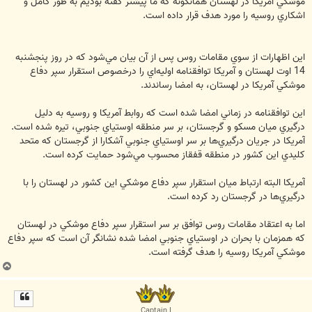
موشكي آمريكا در لهستان همانگونه كه ما پيشتر گفته بوديم به طور كامل و
اشكاري روسيه را مورد هدف قرار داده است.
اين اظهارات از سوي مقامات روس پس از آن بيان مي‌شود كه در روز پنجشنبه
14 اوت لهستان و آمريكا توافقنامه اوليه‌اي را درخصوص استقرار سپر دفاع
موشكي آمريكا در لهستان، به امضا رساندند.
اين توافقنامه در زماني امضا شده است كه روابط آمريكا و روسيه به دليل
درگيري ميان مسكو و گرجستان، بر سر منطقه اوستياي جنوبي، تيره شده است.
آمريكا در جريان درگيري‌ها بر سر اوستياي جنوبي آشكارا از گرجستان كه متحد
كليدي اين كشور در منطقه قفقاز محسوب مي‌شود حمايت كرده است.
آمريكا البته ارتباط ميان استقرار سپر دفاع موشكي اين كشور در لهستان را با
درگيري‌ها در گرجستان رد كرده است.
اما به اعتقاد مقامات روس توافق بر سر استقرار سپر دفاع موشكي در لهستان
كه همزمان با بحران در اوستياي جنوبي امضا شده نشانگر آن است كه سپر دفاع
موشكي آمريكا روسيه را هدف گرفته است.
ب
ا
ل
ا
Captain I