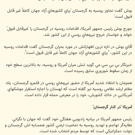
بوش گفت تجاوز روسيه به گرجستان 'براي كشورهاي آزاد جهان كاملاً غير قابل
قبول است'
جورج بوش رئيس جمهور آمريكا، اقدامات روسيه در گرجستان را 'غيرقابل قبول'
خواند و خواستار خروج نيروهاي روسي از اين كشور شد.
آقاي بوش در تازه ترين اظهاراتش در مورد بحران گرجستان گفت اقدامات روسيه
در اين كشور، "براي كشورهاي آزاد جهان كاملاً غير قابل قبول است".
خبرنگار بي بي سي مي گويد تنش ميان آمريكا و روسيه، به بالاترين سطح خود
از زمان سقوط شوروري سابق رسيده است.
همزمان با انتقاد شديد آمريكا از حضور نيروهاي روسي در قلمرو گرجستان، يك
مقام ارشد نظامي روسيه نيز گفته است كه لهستان با اجازه استقرار موشكهاي
آمريكايي در خاك كشورش، خود را در معرض حمله قرار داده است.
آمريكا 'در كنار گرجستان'
رئيس جمهور آمريكا در بيانيه راديويي هفتگي خود گفت كه جهان با نگراني
نظاره‌گر تهاجم و تهديد روسيه به تماميت ارضي كشور همسايه اش گرجستان و
دولت دمكراتيكي است كه توسط مردم انتخاب شده است.