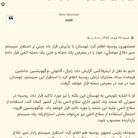
ب
ا
New Member
ل
vooli
ا
پ
شنبه ۲۶ مرداد ۱۳۸۷, ۸:۰۰ ب.ظ
س
ت
همشهری: روسيه اعلام كرد: لهستان با پذيرش قرار داد مبني بر استقرار سيستم
سپر دفاع موشكي، خود را در معرض يك حمله و حتي يك حمله اتمي قرار داده
است.
تايم به نقل از اينترفاكس گزارش داد: ژنرال، آناتولي نوگوويتسين جانشين
فرمانده ستاد مشترك ارتش روسيه اعلام كرد با استقرار اين سيستم، لهستان
صد در صد در معرض حمله قرار خواهد گرفت.
او با اشاره تلويحي به لهستان اين نكته را نيز مورد تاكيد قرار داد: روسيه در
صورتي كه متحد يك كشور داراي سلاح اتمي به آن كشور كمك كند، استفاده از
سلاح اتمي عليه اين متحد را مورد تائيد قرار خواهد داد. نوگوويتسين افزود:
احتمال استفاده از سلاح اتمي نيز مي‌تواند بخش استراتژيك يك سيستم
بازدارنده محسوب شود.
مدودف رئيس جمهور روسيه هم اعلام كرد: استقرار سيستم رادار سپر دفاع