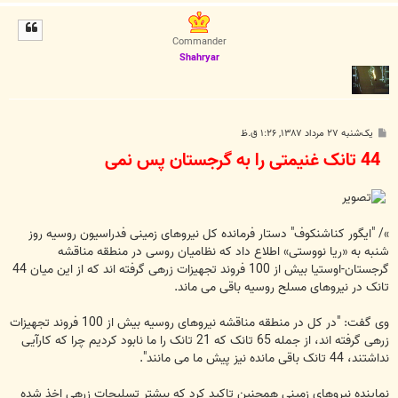
ا
ل
ا
Commander
Shahryar
پ
یک‌شنبه ۲۷ مرداد ۱۳۸۷, ۱:۲۶ ق.ظ
س
44 تانک غنیمتی را به گرجستان پس نمی
ت
»/ "ایگور کناشنکوف" دستار فرمانده کل نیروهای زمینی فدراسیون روسیه روز
شنبه به «ریا نووستی» اطلاع داد که نظامیان روسی در منطقه مناقشه
گرجستان-اوستیا بیش از 100 فروند تجهیزات زرهی گرفته اند که از این میان 44
تانک در نیروهای مسلح روسیه باقی می ماند.
وی گفت: "در کل در منطقه مناقشه نیروهای روسیه بیش از 100 فروند تجهیزات
زرهی گرفته اند، از جمله 65 تانک که 21 تانک را ما نابود کردیم چرا که کارآیی
نداشتند، 44 تانک باقی مانده نیز پیش ما می مانند".
نماینده نیروهای زمینی همچنین تاکید کرد که بیشتر تسلیحات زرهی اخذ شده