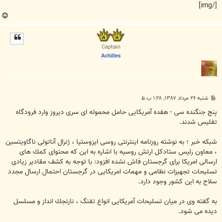
[/img]
ب
ا
ل
ا
Captain
Achilles
پ
شنبه ۲۶ مرداد ۱۳۸۷, ۱:۲۸ ب.ظ
س
ت
پنج جنگنده سی - هفده آمریكایی حامل محموله ای سری دیروز وارد فرودگاه
تفلیس شدند.
شبکه خبر ؛ به نوشته روزنامه اینترنتی روسی ایزوستیا ، ژنرال آناتولی ناگاویتسین
، معاون رئیس ستادكل ارتش روسیه با اشاره به این كه محتوای كمك های
ارسالی امریكا برای گرجستان فاش نشده افزود: با توجه به كشف مقادیر زیادی
تسلیحات تجهیزات نظامی و مهمات امریكایی در گرجستان احتمال ارسال مجدد
سلاح به این كشور وجود دارد.
به گفته وی در میان تسلیحات آمریكایی انواع تفنگ ، نارنجك انداز و مسلسل
دیده می شود.