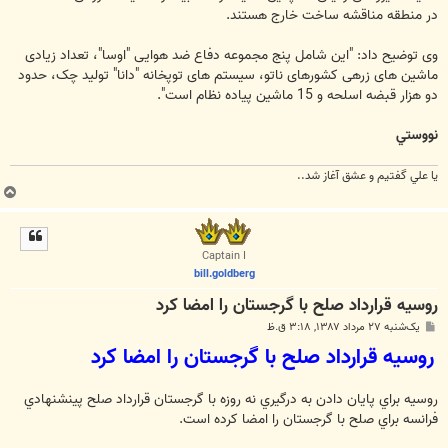
در منطقه مناقشه ساخت خارج هستند.
وی توضیح داد: "این شامل پنج مجموعه دفاع ضد هوایی "اوسا"، تعداد زیادی
ماشین های زرهی کشورهای ناتو، سیستم های توپخانه "دانا" تولید چک، حدود
دو هزار قبضه اسلحه و 15 ماشین پیاده نظام است".
نووستي
يا علي گفتيم و عشق آغاز شد..
ب
ا
ل
ا
Captain I
bill.goldberg
روسيه قرارداد صلح با گرجستان را امضا كرد
پ
یک‌شنبه ۲۷ مرداد ۱۳۸۷, ۳:۱۸ ق.ظ
س
روسيه قرارداد صلح با گرجستان را امضا كرد
ت
روسيه براي پايان دادن به درگيري نه روزه با گرجستان قرارداد صلح پينشنهادي
فرانسه براي صلح با گرجستان را امضا كرده است.