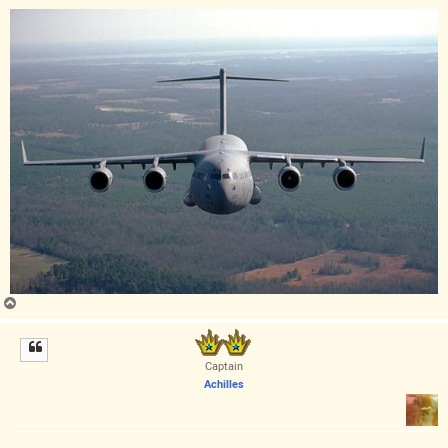
ب
ا
ل
ا
Captain
Achilles