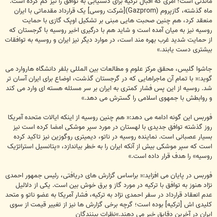
ماندنی است؛ امری که اقبال ترکیه برای دستیابی به توافق را نیز کم کرده است.
ماه گذشته، گازپروم (Gazprom)[شرکت روسی] یک قرارداد مقدماتی با ایران
منعقد کرد، هم چنین صحبت هایی مبنی بر تشکیل اوپک گازی با حمایت
روسیه نیز به میان آمده است و شاید هم با درگیری اخیر روسیه با گرجستان که
از حمایت شدید غرب بهره مند است، در موارد دیگر نیز ایران و روسیه به توافقات
بیشتری دست یابند.»
جاشوا گلیس، محقق مرکز علوم و مطالعات بین المللی بلفر دانشگاه هاروارد می
گوید:« با تمام آن ماجراهایی که در گرجستان گذشت، اوضاع برای ایران آسان تر
شد. روسیه از این پس فشار کمتری به ایران بر سر مسئله هسته ای وارد می کند
و روابطش با جمهوی اسلامی را گسترش می دهد.»
فوربس این گونه ادامه می دهد:« هم چنین روسیه از اینکه ایالات متحده آمریکا
روز گذشته توافق جدیدی با لهستان در مورد سپر موشکی امضا کرده است نیز
بسیار عصبانی است. نماینده روسیه در ناتو، دیمیتری روگوزین نیز تاکید کرده
است که سپر موشکی بیش از آنکه ایران را به خطر بیاندازد، «پتانسیل استراتژیک
روسیه» را هدف قرار داده است.»
فوربس در پایان می افزاید:« براساس گزارش های دریافتی، رئیس جمهور احمدی
نژاد هنوز به توافق با ترکیه در مورد گاز و برق خوش بین است. یکی از دلالیل
عدم انعقاد قرارداد در سفر احمدی نژاد به ترکیه، فشار آمریکا به عضو ناتو و متحد
کلیدی اش [ترکیه] بوده است؛ گرچه برخی گزارش ها نیز از تغییر قیمت از سوی
ایران در آخرین دقایق خبر می دهند.»نظرات بینندگان