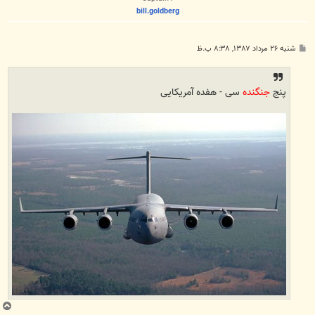
bill.goldberg
پ
شنبه ۲۶ مرداد ۱۳۸۷, ۸:۳۸ ب.ظ
س
ت
پنج
جنگنده
سی - هفده آمریكایی
ب