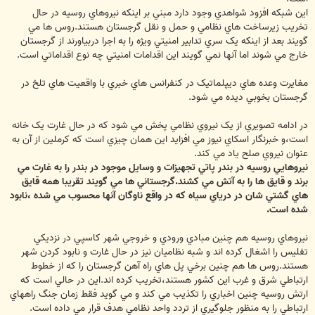
اين شبکه افزود شواهدي وجود دارد مبني بر اينکه نيروهاي روسيه در حال
تخريب زيرساخت هاي نظامي و حمل و نقل گرجستان هستند.روس ها مي
گويند بعد از اينکه يک سري تدابير امنيتي ويژه را به اجرا دربياورند از گرجستان
خارج مي شوند اما آنها نمي گويند اين اقدامات امنيتي چه نوع اقداماتي است.
مغايرت وعده هاي ديپلماتيک در کنفرانس هاي خبري با واقعيت هاي تلخ در
گرجستان بخوبي ديده مي شود.
در ادامه تصويري از يک نيروي نظامي پخش مي شود که در حال غارت يک خانه
است،و خبرنگار اسکاي نيوز مي افزايد اين همان چيزي است که کرملين از آن به
عنوان نيروي صلح ياد مي کند.
نيروهايي روسيه در بندر پاتي تجهيزات و وسايل موجود در بندر را به غارت مي
برند و قايق ها را به آتش مي کشند.گرجستاني ها مي گويند تقريبا همه قايق
هاي گشتي شان در درياي سياه که در واقع ناوگان آنها محسوب مي شده ،نابود
شده است.
نيروهاي روسيه هم چنين مبادي ورودي و خروجي شهر کاسپي در نزديکي
تفليس را اشغال کرده اند و شبه نظاميان نيز در حال غارت و نابود کردن شهر
هستند.روس ها هم چنين برخي پل هاي راه آهن گرجستان را که از خطوط
ارتباطي شرق و غرب اين کشور هستند،تخريب کرده اند.اين در حالي است که
ارتش روسيه چنين اخباري را تکذيب مي کند و مي گويد فقط زمان جنگ راههاي
ارتباطي را به منظور جلوگيري از تردد واحد نظامي هدف قرار مي داده است.