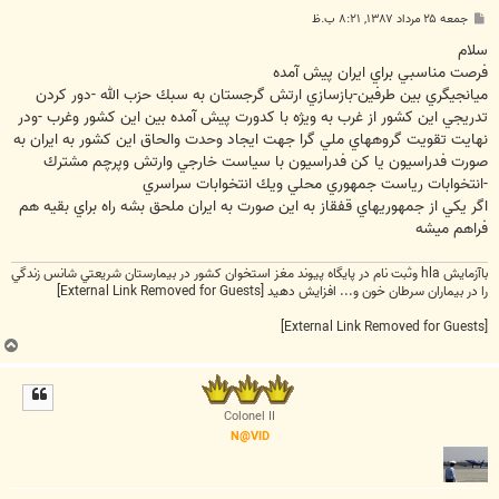
پ
جمعه ۲۵ مرداد ۱۳۸۷, ۸:۲۱ ب.ظ
س
ت
سلام
فرصت مناسبي براي ايران پيش آمده
ميانجيگري بين طرفين-بازسازي ارتش گرجستان به سبك حزب الله -دور كردن
تدريجي اين كشور از غرب به ويژه با كدورت پيش آمده بين اين كشور وغرب -ودر
نهايت تقويت گروههاي ملي گرا جهت ايجاد وحدت والحاق اين كشور به ايران به
صورت فدراسيون يا كن فدراسيون با سياست خارجي وارتش وپرچم مشترك
-انتخوابات رياست جمهوري محلي ويك انتخوابات سراسري
اگر يكي از جمهوريهاي قفقاز به اين صورت به ايران ملحق بشه راه براي بقيه هم
فراهم ميشه
باآزمايش hla وثبت نام در پايگاه پيوند مغز استخوان كشور در بيمارستان شريعتي شانس زندگي
را در بيماران سرطان خون و... افزايش دهيد
[External Link Removed for Guests]
[External Link Removed for Guests]
ب
ا
ل
ا
Colonel II
N@VID