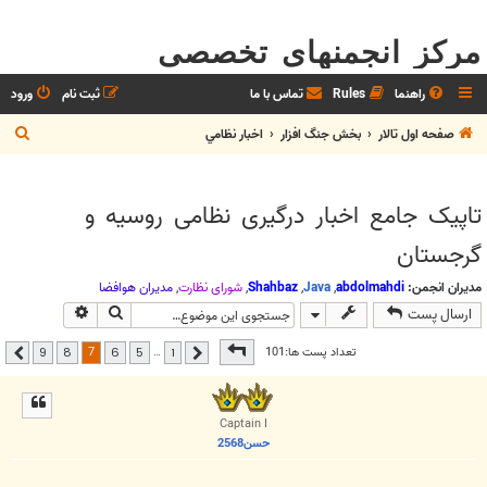
مرکز انجمنهای تخصصی
راهنما
Rules
تماس با ما
ثبت نام
ورود
ج
صفحه اول تالار
بخش جنگ افزار
اخبار نظامي
س
ت
تاپيک جامع اخبار درگيری نظامی روسيه و
ج
گرجستان
و
مدیران انجمن:
abdolmahdi
,
Java
,
Shahbaz
,
شوراي نظارت
,
مديران هوافضا
جستجو
جستجوی پیشر
ارسال پست
صفحه
7
از
9
7
تعداد پست ها:101
…
9
8
6
5
1
قبلی
بعدی
Captain I
حسن2568