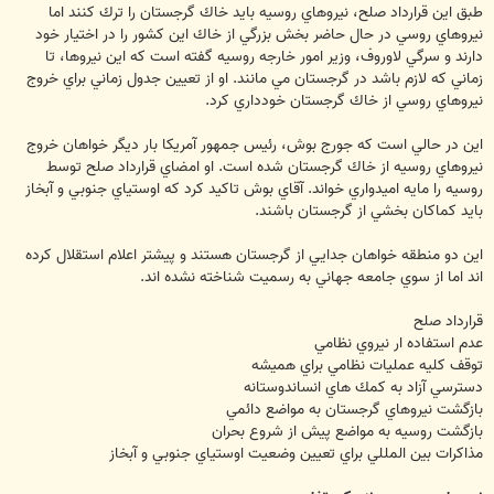
طبق اين قرارداد صلح، نيروهاي روسيه بايد خاك گرجستان را ترك كنند اما
نيروهاي روسي در حال حاضر بخش بزرگي از خاك اين كشور را در اختيار خود
دارند و سرگي لاوروف، وزير امور خارجه روسيه گفته است كه اين نيروها، تا
زماني كه لازم باشد در گرجستان مي مانند. او از تعيين جدول زماني براي خروج
نيروهاي روسي از خاك گرجستان خودداري كرد.
اين در حالي است كه جورج بوش، رئيس جمهور آمريكا بار ديگر خواهان خروج
نيروهاي روسيه از خاك گرجستان شده است. او امضاي قرارداد صلح توسط
روسيه را مايه اميدواري خواند. آقاي بوش تاكيد كرد كه اوستياي جنوبي و آبخاز
بايد كماكان بخشي از گرجستان باشند.
اين دو منطقه خواهان جدايي از گرجستان هستند و پيشتر اعلام استقلال كرده
اند اما از سوي جامعه جهاني به رسميت شناخته نشده اند.
قرارداد صلح
عدم استفاده ار نيروي نظامي
توقف كليه عمليات نظامي براي هميشه
دسترسي آزاد به كمك هاي انساندوستانه
بازگشت نيروهاي گرجستان به مواضع دائمي
بازگشت روسيه به مواضع پيش از شروع بحران
مذاكرات بين المللي براي تعيين وضعيت اوستياي جنوبي و آبخاز