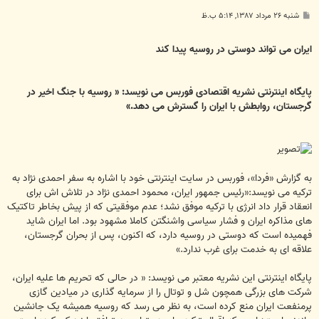
پ
شنبه ۲۶ مرداد ۱۳۸۷, ۵:۱۴ ب.ظ
س
ت
ایران می تواند دوستی در روسیه پیدا کند
پایگاه اینترنتی نشریه اقتصادی فوربس می نویسد: « روسیه با جنگ اخیر در
گرجستان، روابطش با ایران را گسترش می دهد.»
به گزارش «فردا»، فوربس در سایت اینترنتی خود با اشاره به سفر احمدی نژاد به
ترکیه می نویسد:«رئیس جمهور ایران، محمود احمدی نژاد در تلاش اش برای
انعقاد قرار داد انرژی با ترکیه موفق نشد؛ عدم موفقیتی که از پیش بخاطر تاکتیک
های مذاکره ایران و فشار سیاسی واشنگتن کاملا مشهود بود. اما ایران شاید
فهمیده است که دوستی در روسیه دارد، که اکنون، پس از بحران گرجستان،
علاقه ای به خدمت برای غرب ندارد.»
پایگاه اینترنتی این نشریه معتبر می نویسد: « در حالی که تحریم ها علیه ایران،
شرکت های بزرگی همچون شل و توتال را از سرمایه گذاری در میادین گازی
پرمنفعت ایران منع کرده است، به نظر می رسد که روسیه همیشه یک جانشین